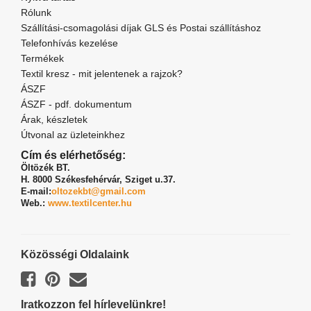
Rólunk
Szállítási-csomagolási díjak GLS és Postai szállításhoz
Telefonhívás kezelése
Termékek
Textil kresz - mit jelentenek a rajzok?
ÁSZF
ÁSZF - pdf. dokumentum
Árak, készletek
Útvonal az üzleteinkhez
Cím és elérhetőség:
Öltözék BT.
H. 8000 Székesfehérvár,
Sziget u.37.
E-mail:
oltozekbt@gmail.com
Web.:
www.textilcenter.hu
Közösségi Oldalaink
Iratkozzon fel hírlevelünkre!