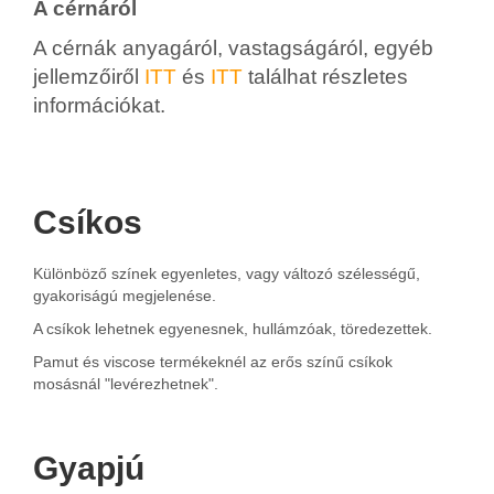
A cérnáról
A cérnák anyagáról, vastagságáról, egyéb
jellemzőiről
ITT
és
ITT
találhat részletes
információkat.
Csíkos
Különböző színek egyenletes, vagy változó szélességű,
gyakoriságú megjelenése.
A csíkok lehetnek egyenesnek, hullámzóak, töredezettek.
Pamut és viscose termékeknél az erős színű csíkok
mosásnál "levérezhetnek".
Gyapjú