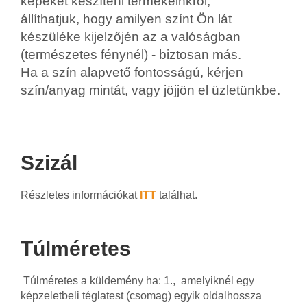
képeket készíteni termékeinkről,
állíthatjuk, hogy amilyen színt Ön lát
készüléke kijelzőjén az a valóságban
(természetes fénynél) - biztosan más.
Ha a szín alapvető fontosságú, kérjen
szín/anyag mintát, vagy jöjjön el üzletünkbe.
Szizál
Részletes információkat
ITT
találhat.
Túlméretes
Túlméretes a küldemény ha: 1., amelyiknél egy
képzeletbeli téglatest (csomag) egyik oldalhossza