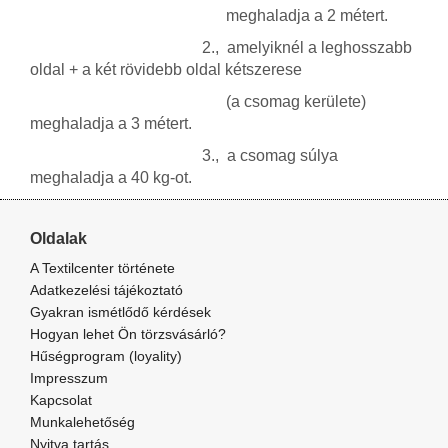
meghaladja
a 2 métert.
2., amelyiknél a leghosszabb
oldal + a két rövidebb oldal kétszerese
(a csomag kerülete)
meghaladja a 3 métert.
3., a csomag súlya
meghaladja a 40 kg-ot.
Oldalak
A Textilcenter története
Adatkezelési tájékoztató
Gyakran ismétlődő kérdések
Hogyan lehet Ön törzsvásárló?
Hűségprogram (loyality)
Impresszum
Kapcsolat
Munkalehetőség
Nyitva tartás