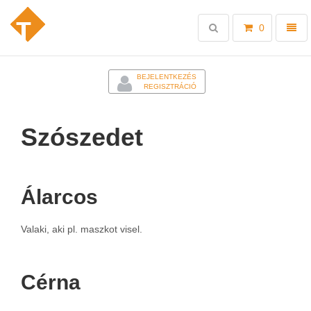
Toggle
Toggl
0
search
naviga
-
BEJELENTKEZÉS
REGISZTRÁCIÓ
Szószedet
Álarcos
Valaki, aki pl. maszkot visel.
Cérna