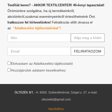
Textíliát keres? - AKKOR TEXTILCENTER! 40-évnyi tapasztalat!
Örömünkre szolgálna, ha új termékeinkről,
akcióinkról,szakmai eseményeinkről értesíthetnénk Önt.
Iratkozzon fel hírlevelünkre!
Feliratkozás előtt olvassa el
az
"Adatkezelési tájékoztatónkat"!
Elolvastam az Adatkezelési tájékoztatót
Hozzájárulok adataim kezeléséhez
ÖLTÖZÉK BT.
- H. 8000. Székesfehérvár, Sziget u. 37. e-mail:
oltozekbt@gmail.com
NeoSoft.hu