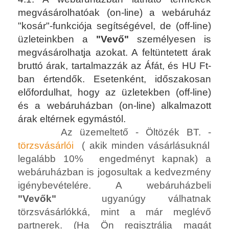
megvásárolhatóak (on-line) a webáruház
"kosár"-funkciója segítségével, de
(off-line)
üzleteinkben a
"Vevő"
személyesen is
megvásárolhatja azokat. A feltüntetett árak
bruttó árak, tartalmazzák az Áfát, és HU Ft-
ban értendők. Esetenként,
időszakosan
előfordulhat, hogy az üzletekben (off-line)
és a webáruházban (on-line) alkalmazott
árak eltérnek egymástól.
Az üzemeltető - Öltözék BT. -
törzsvásárlói
( akik minden vásárlásuknál
legalább 10% engedményt kapnak) a
webáruházban is jogosultak a kedvezmény
igénybevételére. A webáruházbeli
"Vevők"
ugyanúgy válhatnak
törzsvásárlókká, mint a már meglévő
partnerek. (Ha Ön regisztrálja magát