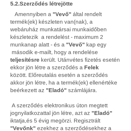
5.2.Szerződés létrejötte
Amennyiben a
"Vevő"
által rendelt
termék(ek) készleten van(nak), a
webáruház munkatársai munkaidőben
készletezik a rendelést - maximum 2
munkanap alatt - és a
"Vevő"
kap egy
második e-mailt, hogy a rendelése
teljesítésre
került.
Utánvétes fizetés esetén
ekkor jön létre a szerződés a
Felek
között.
Előreutalás esetén a szerződés
akkor jön létre, ha a termék(ek) ellenértéke
beérkezett az
"Eladó"
számlájára.
A szerződés elektronikus úton megtett
jognyilatkozattal jön létre, azt az
"Eladó"
iktatja,és 5 évig megörzi. Regisztrált
"Vevőnk"
ezekhez a szerződésekhez a