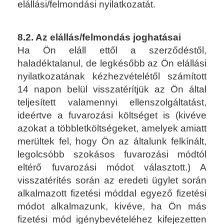
elállási/felmondási nyilatkozatát.
8.2. Az elállás/felmondás joghatásai
Ha Ön eláll ettől a szerződéstől,
haladéktalanul, de legkésőbb az Ön elállási
nyilatkozatának kézhezvételétől számított
14 napon belül visszatérítjük az Ön által
teljesített valamennyi ellenszolgáltatást,
ideértve a fuvarozási költséget is (kivéve
azokat a többletköltségeket, amelyek amiatt
merültek fel, hogy Ön az általunk felkínált,
legolcsóbb szokásos fuvarozási módtól
eltérő fuvarozási módot választott.) A
visszatérítés során az eredeti ügylet során
alkalmazott fizetési móddal egyező fizetési
módot alkalmazunk, kivéve, ha Ön más
fizetési mód igénybevételéhez kifejezetten