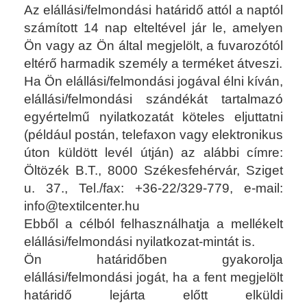
Az elállási/felmondási határidő attól a naptól
számított 14 nap elteltével jár le, amelyen
Ön vagy az Ön által megjelölt, a fuvarozótól
eltérő harmadik személy a terméket átveszi.
Ha Ön elállási/felmondási jogával élni kíván,
elállási/felmondási szándékát tartalmazó
egyértelmű nyilatkozatát köteles eljuttatni
(például postán, telefaxon vagy elektronikus
úton küldött levél útján) az alábbi címre:
Öltözék B.T., 8000 Székesfehérvár, Sziget
u. 37., Tel./fax: +36-22/329-779, e-mail:
info@textilcenter.hu
Ebből a célból felhasználhatja a mellékelt
elállási/felmondási nyilatkozat-mintát is.
Ön határidőben gyakorolja
elállási/felmondási jogát, ha a fent megjelölt
határidő lejárta előtt elküldi