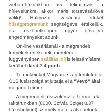
webáruházunkban
és
feliratkozik a
hírlevelünkre, akkor máris törzsvásárlóvá
válik)! Halmozott vásárlási értékét
hűségprogramunk
segítségével értékeljük,
és köszönetképpen egyre növekvő
engedményeket adunk.
On-line vásárlásnál - a megrendelt
termékek értékének, méretének
függvényében
szállítási díj
is felszámításra
kerülhet (
lásd.7.4 pont
).
Termékeinket Magyarország területén a
GLS futárszolgálat juttatja el a
"Vevő"
által
megadott címre.
A megrendelt, összekészített termékek
raktárunkban (8000. Szfvár, Sziget u.37
bázishelynél) személyesen is átvehetőek.