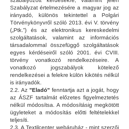
szabályozott kérdésekre, valamint jelen
Szabályzat értelmezésére a magyar jog az
irányadó, különös tekintettel a Polgári
Törvénykönyvről szóló 2013. évi V. törvény
(„Ptk.”) és az elektronikus kereskedelmi
szolgáltatások, valamint az információs
társadalommal összefüggő szolgáltatások
egyes kérdéseiről szóló 2001. évi CVIII.
törvény vonatkozó rendelkezéseire. A
vonatkozó jogszabályok kötelező
rendelkezései a felekre külön kikötés nélkül
is irányadók.
2.2. Az
"Eladó"
fenntartja azt a jogát, hogy
az ÁSZF tartalmát előzetes figyelmeztetés
nélkül módosítsa. A módosításig megkötött
ügyleteket a módosítás előtti feltételekkel
teljesíti.
2.3. A Textilcenter webáruház - mint szerzői