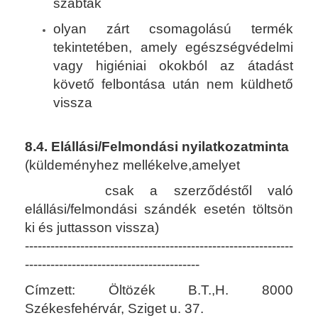
szabtak
olyan zárt csomagolású termék
tekintetében, amely egészségvédelmi
vagy higiéniai okokból az átadást
követő felbontása után nem küldhető
vissza
8.4. Elállási/Felmondási nyilatkozatminta
(küldeményhez mellékelve,amelyet
csak a szerződéstől való
elállási/felmondási szándék esetén töltsön
ki és juttasson vissza)
---------------------------------------------------------------
-----------------------------------------
Címzett: Öltözék B.T.,H. 8000
Székesfehérvár, Sziget u. 37.