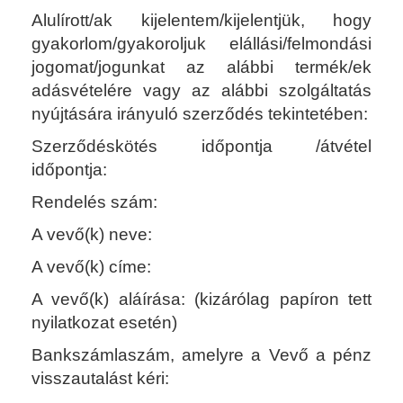
Alulírott/ak kijelentem/kijelentjük, hogy
gyakorlom/gyakoroljuk elállási/felmondási
jogomat/jogunkat az alábbi termék/ek
adásvételére vagy az alábbi szolgáltatás
nyújtására irányuló szerződés tekintetében:
Szerződéskötés időpontja /átvétel
időpontja:
Rendelés szám:
A vevő(k) neve:
A vevő(k) címe:
A vevő(k) aláírása: (kizárólag papíron tett
nyilatkozat esetén)
Bankszámlaszám, amelyre a Vevő a pénz
visszautalást kéri: