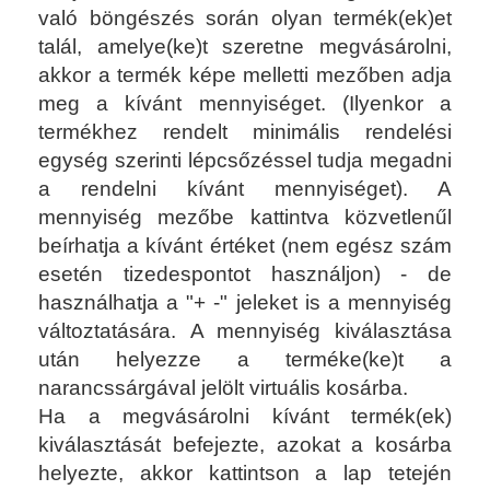
való böngészés során olyan termék(ek)et
talál, amelye(ke)t szeretne megvásárolni,
akkor a termék képe melletti mezőben adja
meg a kívánt mennyiséget. (Ilyenkor a
termékhez rendelt minimális rendelési
egység szerinti lépcsőzéssel tudja megadni
a rendelni kívánt mennyiséget). A
mennyiség mezőbe kattintva közvetlenűl
beírhatja a kívánt értéket (nem egész szám
esetén tizedespontot használjon) - de
használhatja a "+ -" jeleket is a mennyiség
változtatására.
A mennyiség kiválasztása
után helyezze a terméke(ke)t a
narancssárgával jelölt virtuális kosárba.
Ha a megvásárolni kívánt termék(ek)
kiválasztását befejezte, azokat a kosárba
helyezte, akkor kattintson a lap tetején