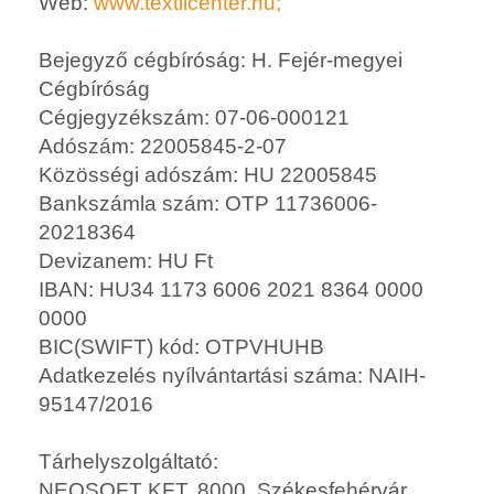
Web:
www.textilcenter.hu
;
Bejegyző cégbíróság: H. Fejér-megyei
Cégbíróság
Cégjegyzékszám: 07-06-000121
Adószám: 22005845-2-07
Közösségi adószám: HU 22005845
Bankszámla szám: OTP 11736006-
20218364
Devizanem: HU Ft
IBAN: HU34 1173 6006 2021 8364 0000
0000
BIC(SWIFT) kód: OTPVHUHB
Adatkezelés nyílvántartási száma: NAIH-
95147/2016
Tárhelyszolgáltató:
NEOSOFT KFT, 8000. Székesfehérvár,