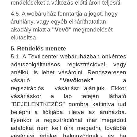
rendeléseket a változás előtti áron teljesíti.
4.5. A webáruház fenntartja a jogot, hogy
áruhiány, vagy egyéb elháríthatatlan
akadály miatt a
"Vevő"
megrendelését
elutasítsa.
5. Rendelés menete
5.1. A Textilcenter webáruházban önkéntes
adatszolgáltatásos regisztrációval, vagy
anélkül is lehet vásárolni. Rendszeresen
vásárló
"Vevőknek"
a
regisztrációs vásárlást ajánljuk. Ekkor
vásárláskor a lap tetején látható
"BEJELENTKEZÉS" gombra kattintva tud
belépni a fiókjába. illetve az áruházba.
Ilyenkor a regisztrációnál már megadott
adatokat nem kell újra megadni, továbbá
vásárlási értékei halmozódnak,- és ha