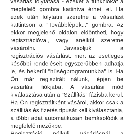
vásárlás folytatása - ezeket a funkciókat a
megfelelő gombra kattintva érheti el. Ha
ezek után folytatni szeretné a vásárlást
kattintson a "Továbblépek..." gombra. Az
ekkor megjelenő oldalon eldöntheti, hogy
regisztrációval, vagy anélkül szeretne
vásárolni. Javasoljuk a
regisztrációs vásárlást, mert az esetleges
későbbi rendeléseit egyszerűbben adhatja
le, és bekerül "hűségprogramunkba" is. Ha
Ön már regisztrált nálunk, lépjen be
vásárlási fiókjába. A vásárlási mód
kiválasztása után a "Szállítás" fázisba kerül.
Ha Ön regisztráltként vásárol, akkor csak a
szállítás és fizetés típusát kell kiválasztania,
a többi adat automatikusan bemásolódik a
megfelelő mezőkbe.
Regisztráció nélküli vásárlásnál a