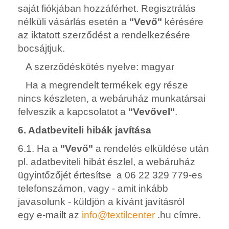
saját fiókjában hozzáférhet. Regisztrálás
nélküli vásárlás esetén a
"Vevő"
kérésére
az iktatott szerződést a rendelkezésére
bocsájtjuk.
A szerződéskötés nyelve: magyar
Ha a megrendelt termékek egy része
nincs készleten, a webáruház munkatársai
felveszik a kapcsolatot a
"Vevővel"
.
6. Adatbeviteli hibák javítása
6.1. Ha a
"Vevő"
a rendelés elküldése után
pl. adatbeviteli hibát észlel, a webáruház
ügyintőzőjét értesítse a 06 22 329 779-es
telefonszámon, vagy - amit inkább
javasolunk - küldjön a kívánt javításról
egy
e-mailt az
info@textilcenter
.hu címre.