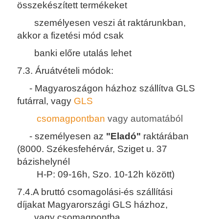
összekészített termékeket
személyesen veszi át raktárunkban,
akkor a fizetési mód csak
banki előre utalás lehet
7.3. Áruátvételi módok:
- Magyaroszágon házhoz szállítva GLS
futárral, vagy
GLS
csomagpontban
vagy automatából
- személyesen az
"Eladó"
raktárában
(8000. Székesfehérvár, Sziget u. 37
bázishelynél
H-P: 09-16h, Szo. 10-12h között)
7.4.A bruttó csomagolási-és szállítási
díjakat Magyarországi
GLS házhoz,
vagy csomagpontba,