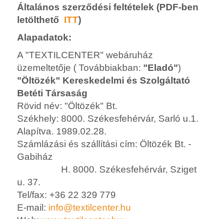
Általános szerződési feltételek (PDF-ben
letölthető
ITT
)
Alapadatok:
A "TEXTILCENTER" webáruház
üzemeltetője ( Továbbiakban:
"Eladó"
)
"Öltözék" Kereskedelmi és Szolgáltató
Betéti Társaság
Rövid név: "Öltözék" Bt.
Székhely: 8000. Székesfehérvár, Sarló u.1.
Alapítva. 1989.02.28.
Számlázási és szállítási cím: Öltözék Bt. -
Gabiház
H. 8000. Székesfehérvár, Sziget
u. 37.
Tel/fax: +36 22 329 779
E-mail:
info@textilcenter.hu