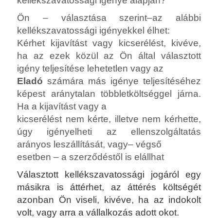
kellékszavatossági igénye alapján?
Ön – választása szerint–az alábbi
kellékszavatossági igényekkel élhet:
Kérhet kijavítást vagy kicserélést, kivéve,
ha az ezek közül az Ön által választott
igény teljesítése lehetetlen vagy az
Eladó
számára más igénye teljesítéséhez
képest aránytalan többletköltséggel járna.
Ha a kijavítást vagy a
kicserélést nem kérte, illetve nem kérhette,
úgy igényelheti az ellenszolgáltatás
arányos leszállítását, vagy– végső
esetben – a szerződéstől is elállhat
Választott kellékszavatossági jogáról egy
másikra is áttérhet, az áttérés költségét
azonban Ön viseli, kivéve, ha az indokolt
volt, vagy arra a vállalkozás adott okot.