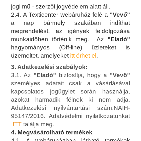
jogi mű - szerzői jogvédelem alatt áll.
2.4. A Texticenter webáruház felé a
"Vevő"
a nap bármely szakában indíthat
megrendelést, az igények feldolgozása
munkaidőben történik meg. Az
"Eladó"
hagyományos (Off-line) üzleteket is
üzemeltet, amelyeket
itt érhet el
.
3. Adatkezelési szabályok:
3.1. Az
"Eladó"
biztosítja, hogy a
"Vevő"
személyes adatait csak a vásárlásával
kapcsolatos jogügylet során használja,
azokat harmadik félnek ki nem adja.
Adatkezelési nyílvántartási szám:NAIH-
95147/2016. Adatvédelmi nyilatkozatunkat
ITT
találja meg.
4. Megvásárolható termékek
4.1. A webáruházban látható termékek