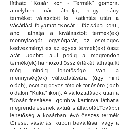
látható "Kosár ikon - Termék" gombra,
amelyben már láthatja, hogy hány
terméket
választott ki. Kattintás után a
vásárlási folyamat "Kosár " fázisába kerül,
ahol láthatja a kiválasztott termék(ek)
mennyiségét, egységárát, az esetleges
kedvezményt és az egyes termék(ek) össz
árát. Jobbra alul pedig a megrendelt
termék(ek) halmozott össz értékét láthatja.Itt
még mindig lehetősége van a
mennyiség(ek) változtatására (úgy mint
előbb), esetleg egyes tételek törlésére (jobb
oldalon "Kuka" ikon). A változtatások után a
"Kosár frissítése" gombra kattintva láthatja
megrendelésének aktuális állapotát.További
lehetőség a kosárban lévő összes termék
törlése, vásárlási kupon beváltása, vagy a