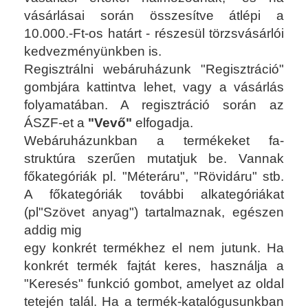
vásárlásai során összesítve átlépi a
10.000.-Ft-os határt - részesül törzsvásárlói
kedvezményünkben is.
Regisztrálni webáruházunk "Regisztráció"
gombjára kattintva lehet, vagy a vásárlás
folyamatában. A regisztráció során az
ÁSZF-et a
"Vevő"
elfogadja.
Webáruházunkban a termékeket fa-
struktúra szerűen mutatjuk be. Vannak
főkategóriák pl. "Méteráru", "Rövidáru" stb.
A főkategóriák további alkategóriákat
(pl"Szövet anyag") tartalmaznak, egészen
addig mig
egy konkrét termékhez el nem jutunk. Ha
konkrét termék fajtát keres, használja a
"Keresés" funkció gombot, amelyet az oldal
tetején talál. Ha a termék-katalógusunkban