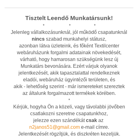
Tisztelt Leendő Munkatársunk!
* * *
Jelenleg vállalkozásunknál, jól működő csapatunknál
nincs
szabad munkahelyi státusz,
azonban látva üzleteink,
és főként Textilcenter
webáruházunk forgalmi adatainak növekedését,
várható, hogy hamarosan
szükségünk lesz új
Munkatárs bevonására. Ezért várjuk olyanok
jelentkezését, akik tapasztalattal
rendelkeznek
eladói, webáruház ügyintézői területen, és
akik - lehetőség szerint - már ismereteket
szereztek
az általunk forgalmazott termékek körében.
*
Kérjük, hogyha Ön a közeli, vagy távolabbi jövőben
csatlakozni szeretne csapatunkhoz,
jelezze ezen szándékát
csak
az
n2janos51@gmail.com
e-mail címre.
Jelentkezését rögzítjük, és diszkréten kezeljük.