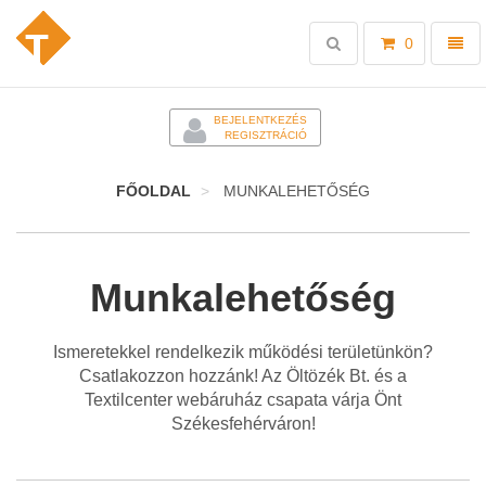
Toggle
Toggl
0
search
naviga
-
BEJELENTKEZÉS
REGISZTRÁCIÓ
FŐOLDAL
MUNKALEHETŐSÉG
Munkalehetőség
Ismeretekkel rendelkezik működési területünkön?
Csatlakozzon hozzánk! Az Öltözék Bt. és a
Textilcenter webáruház csapata várja Önt
Székesfehérváron!