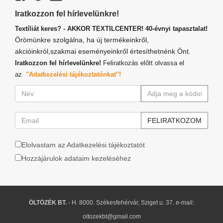
Iratkozzon fel hírlevelünkre!
Textíliát keres? - AKKOR TEXTILCENTER! 40-évnyi tapasztalat!
Örömünkre szolgálna, ha új termékeinkről,
akcióinkról,szakmai eseményeinkről értesíthetnénk Önt.
Iratkozzon fel hírlevelünkre!
Feliratkozás előtt olvassa el
az
"Adatkezelési tájékoztatónkat"!
Elolvastam az Adatkezelési tájékoztatót
Hozzájárulok adataim kezeléséhez
ÖLTÖZÉK BT.
- H. 8000. Székesfehérvár, Sziget u. 37. e-mail:
oltozekbt@gmail.com