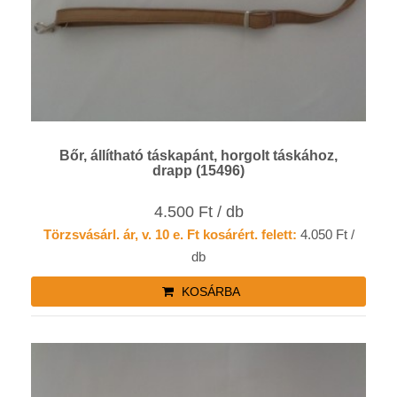
Bőr, állítható táskapánt, horgolt táskához,
drapp (15496)
4.500 Ft / db
Törzsvásárl. ár, v. 10 e. Ft kosárért. felett:
4.050 Ft /
db
KOSÁRBA