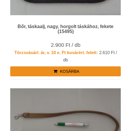
Bőr, táskaalj, nagy, horgolt táskához, fekete
(15495)
2.900 Ft / db
Törzsvásárl. ár, v. 10 e. Ft kosárért. felett:
2.610 Ft /
db
KOSÁRBA