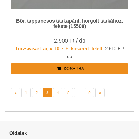
Bőr, tappancsos táskapánt, horgolt táskához,
fekete (15500)
2.900 Ft / db
Törzsvásárl. ár, v. 10 e. Ft kosárért. felett:
2.610 Ft /
db
KOSÁRBA
«
1
2
3
4
5
...
9
»
Oldalak