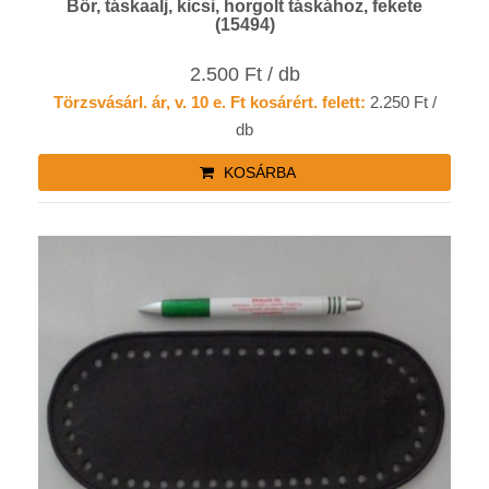
Bőr, táskaalj, kicsi, horgolt táskához, fekete
(15494)
2.500 Ft / db
Törzsvásárl. ár, v. 10 e. Ft kosárért. felett:
2.250 Ft /
db
KOSÁRBA