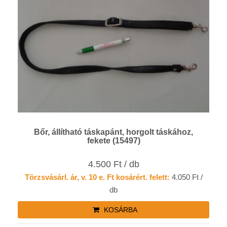
Bőr, állítható táskapánt, horgolt táskához,
fekete (15497)
4.500 Ft / db
Törzsvásárl. ár, v. 10 e. Ft kosárért. felett:
4.050 Ft /
db
KOSÁRBA