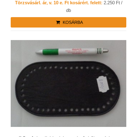
Törzsvásárl. ár, v. 10 e. Ft kosárért. felett:
2.250 Ft /
db
KOSÁRBA