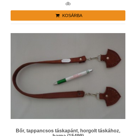
db
KOSÁRBA
Bőr, tappancsos táskapánt, horgolt táskához,
barna (15499)