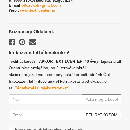
H. 8000 Székesfehérvár,
Sziget u.37.
E-mail:
oltozekbt@gmail.com
Web.:
www.textilcenter.hu
Közösségi Oldalaink
Iratkozzon fel hírlevelünkre!
Textíliát keres? - AKKOR TEXTILCENTER! 40-évnyi tapasztalat!
Örömünkre szolgálna, ha új termékeinkről,
akcióinkról,szakmai eseményeinkről értesíthetnénk Önt.
Iratkozzon fel hírlevelünkre!
Feliratkozás előtt olvassa el
az
"Adatkezelési tájékoztatónkat"!
Elolvastam az Adatkezelési tájékoztatót