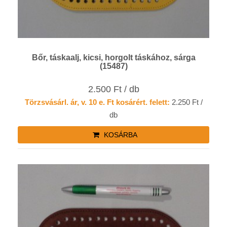
Bőr, táskaalj, kicsi, horgolt táskához, sárga
(15487)
2.500 Ft / db
Törzsvásárl. ár, v. 10 e. Ft kosárért. felett:
2.250 Ft /
db
KOSÁRBA