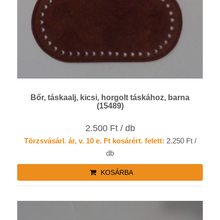
Bőr, táskaalj, kicsi, horgolt táskához, barna
(15489)
2.500 Ft / db
Törzsvásárl. ár, v. 10 e. Ft kosárért. felett:
2.250 Ft /
db
KOSÁRBA