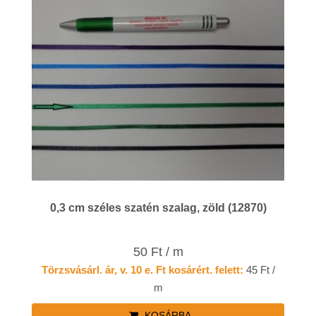
0,3 cm széles szatén szalag, zöld (12870)
50 Ft / m
Törzsvásárl. ár, v. 10 e. Ft kosárért. felett:
45 Ft /
m
KOSÁRBA