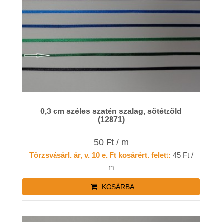
0,3 cm széles szatén szalag, sötétzöld
(12871)
50 Ft / m
Törzsvásárl. ár, v. 10 e. Ft kosárért. felett:
45 Ft /
m
KOSÁRBA