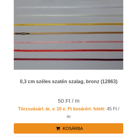
0,3 cm széles szatén szalag, bronz (12863)
50 Ft / m
Törzsvásárl. ár, v. 10 e. Ft kosárért. felett:
45 Ft /
m
KOSÁRBA