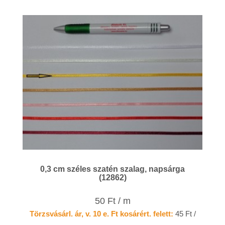
0,3 cm széles szatén szalag, napsárga
(12862)
50 Ft / m
Törzsvásárl. ár, v. 10 e. Ft kosárért. felett:
45 Ft /