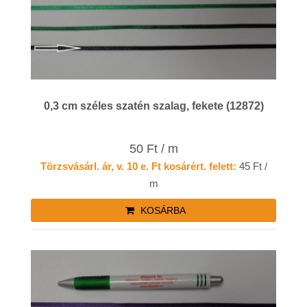
0,3 cm széles szatén szalag, fekete (12872)
50 Ft / m
Törzsvásárl. ár, v. 10 e. Ft kosárért. felett:
45 Ft /
m
KOSÁRBA