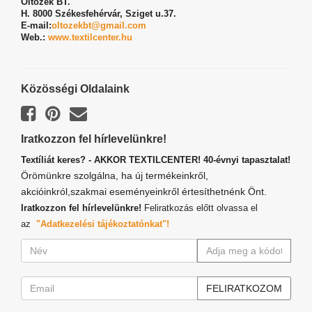
Öltözék BT.
H. 8000 Székesfehérvár,
Sziget u.37.
E-mail:
oltozekbt@gmail.com
Web.:
www.textilcenter.hu
Közösségi Oldalaink
Iratkozzon fel hírlevelünkre!
Textíliát keres? - AKKOR TEXTILCENTER! 40-évnyi tapasztalat!
Örömünkre szolgálna, ha új termékeinkről,
akcióinkról,szakmai eseményeinkről értesíthetnénk Önt.
Iratkozzon fel hírlevelünkre!
Feliratkozás előtt olvassa el
az
"Adatkezelési tájékoztatónkat"!