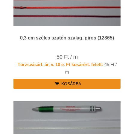
0,3 cm széles szatén szalag, piros (12865)
50 Ft / m
Törzsvásárl. ár, v. 10 e. Ft kosárért. felett:
45 Ft /
m
KOSÁRBA