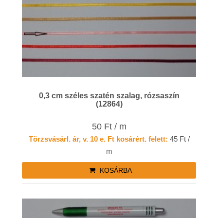
0,3 cm széles szatén szalag, rózsaszín
(12864)
50 Ft / m
Törzsvásárl. ár, v. 10 e. Ft kosárért. felett:
45 Ft /
m
KOSÁRBA