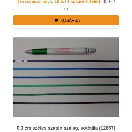
Törzsvásárl. ár, v. 10 e. Ft kosárért. felett:
45 Ft /
m
KOSÁRBA
0,3 cm széles szatén szalag, sötétlila (12867)