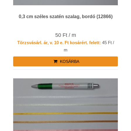
0,3 cm széles szatén szalag, bordó (12866)
50 Ft / m
Törzsvásárl. ár, v. 10 e. Ft kosárért. felett:
45 Ft /
m
KOSÁRBA