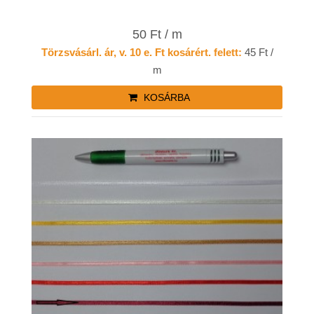
50 Ft / m
Törzsvásárl. ár, v. 10 e. Ft kosárért. felett:
45 Ft /
m
KOSÁRBA