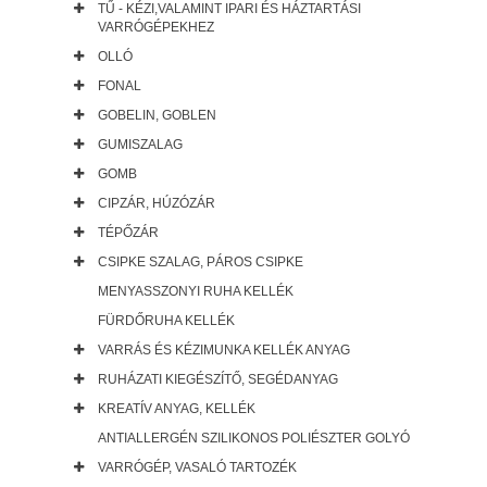
TŰ - KÉZI,VALAMINT IPARI ÉS HÁZTARTÁSI
VARRÓGÉPEKHEZ
OLLÓ
FONAL
GOBELIN, GOBLEN
GUMISZALAG
GOMB
CIPZÁR, HÚZÓZÁR
TÉPŐZÁR
CSIPKE SZALAG, PÁROS CSIPKE
MENYASSZONYI RUHA KELLÉK
FÜRDŐRUHA KELLÉK
VARRÁS ÉS KÉZIMUNKA KELLÉK ANYAG
RUHÁZATI KIEGÉSZÍTŐ, SEGÉDANYAG
KREATÍV ANYAG, KELLÉK
ANTIALLERGÉN SZILIKONOS POLIÉSZTER GOLYÓ
VARRÓGÉP, VASALÓ TARTOZÉK