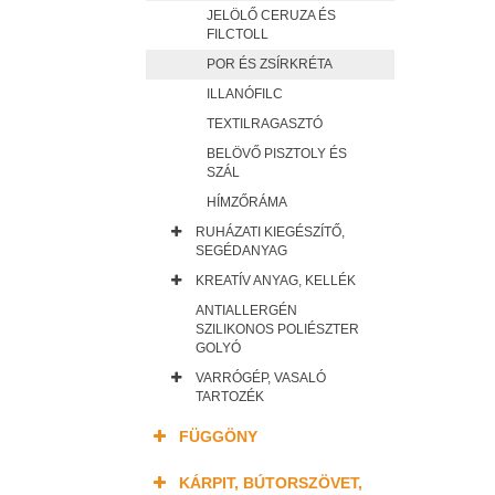
JELÖLŐ CERUZA ÉS
FILCTOLL
POR ÉS ZSÍRKRÉTA
ILLANÓFILC
TEXTILRAGASZTÓ
BELÖVŐ PISZTOLY ÉS
SZÁL
HÍMZŐRÁMA
RUHÁZATI KIEGÉSZÍTŐ,
SEGÉDANYAG
KREATÍV ANYAG, KELLÉK
ANTIALLERGÉN
SZILIKONOS POLIÉSZTER
GOLYÓ
VARRÓGÉP, VASALÓ
TARTOZÉK
FÜGGÖNY
KÁRPIT, BÚTORSZÖVET,