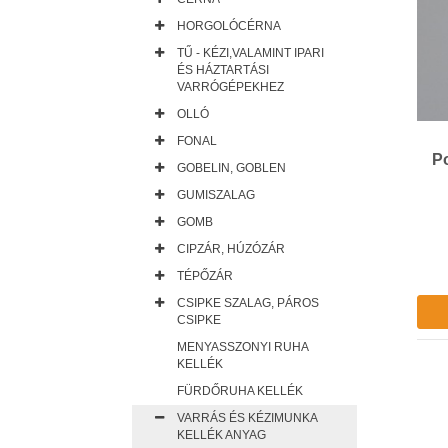
HORGOLÓCÉRNA
TŰ - KÉZI,VALAMINT IPARI
ÉS HÁZTARTÁSI
VARRÓGÉPEKHEZ
OLLÓ
FONAL
Po
GOBELIN, GOBLEN
GUMISZALAG
GOMB
CIPZÁR, HÚZÓZÁR
TÉPŐZÁR
CSIPKE SZALAG, PÁROS
CSIPKE
MENYASSZONYI RUHA
KELLÉK
FÜRDŐRUHA KELLÉK
VARRÁS ÉS KÉZIMUNKA
KELLÉK ANYAG