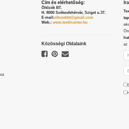
Cím és elérhetőség:
Ir
Öltözék BT.
Te
H. 8000 Székesfehérvár,
Sziget u.37.
E-mail:
oltozekbt@gmail.com
tap
Web.:
www.textilcenter.hu
ak
Ön
Ira
Közösségi Oldalaink
a
hoz