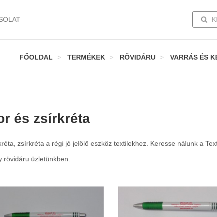
TOGG
SOLAT
K
FŐOLDAL
TERMÉKEK
RÖVIDÁRU
VARRÁS ÉS K
or és zsírkréta
réta, zsírkréta a régi jó jelölő eszköz textilekhez. Keresse nálunk a Text
y rövidáru üzletünkben.