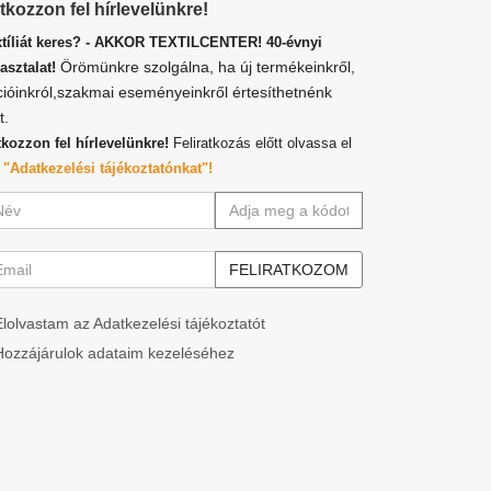
atkozzon fel hírlevelünkre!
xtíliát keres? - AKKOR TEXTILCENTER! 40-évnyi
Örömünkre szolgálna, ha új termékeinkről,
asztalat!
cióinkról,szakmai eseményeinkről értesíthetnénk
t.
tkozzon fel hírlevelünkre!
Feliratkozás előtt olvassa el
z
"Adatkezelési tájékoztatónkat"!
Elolvastam az Adatkezelési tájékoztatót
Hozzájárulok adataim kezeléséhez