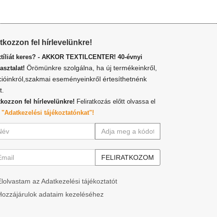
atkozzon fel hírlevelünkre!
xtíliát keres? - AKKOR TEXTILCENTER! 40-évnyi
Örömünkre szolgálna, ha új termékeinkről,
asztalat!
cióinkról,szakmai eseményeinkről értesíthetnénk
t.
tkozzon fel hírlevelünkre!
Feliratkozás előtt olvassa el
z
"Adatkezelési tájékoztatónkat"!
Elolvastam az Adatkezelési tájékoztatót
Hozzájárulok adataim kezeléséhez