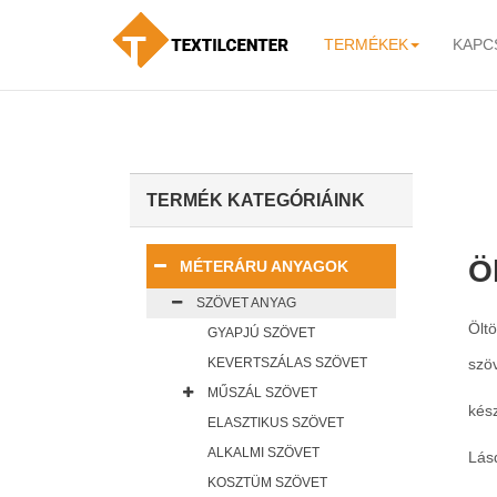
TERMÉKEK
KAPC
-
TERMÉK KATEGÓRIÁINK
Öl
MÉTERÁRU ANYAGOK
SZÖVET ANYAG
Öltö
GYAPJÚ SZÖVET
KEVERTSZÁLAS SZÖVET
szö
MŰSZÁL SZÖVET
kész
ELASZTIKUS SZÖVET
ALKALMI SZÖVET
Lásd
KOSZTÜM SZÖVET