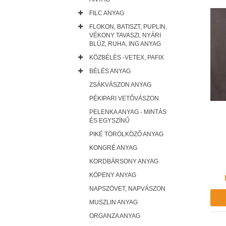
FILC ANYAG
FLOKON, BATISZT, PUPLIN,
VÉKONY TAVASZI, NYÁRI
BLÚZ, RUHA, ING ANYAG
KÖZBÉLÉS -VETEX, PAFIX
BÉLÉS ANYAG
ZSÁKVÁSZON ANYAG
PÉKIPARI VETŐVÁSZON
PELENKA ANYAG - MINTÁS
ÉS EGYSZÍNŰ
PIKÉ TÖRÖLKÖZŐ ANYAG
KONGRÉ ANYAG
KORDBÁRSONY ANYAG
KÖPENY ANYAG
NAPSZÖVET, NAPVÁSZON
MUSZLIN ANYAG
ORGANZA ANYAG