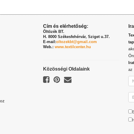
Cím és elérhetőség:
Ir
Öltözék BT.
Te
H. 8000 Székesfehérvár,
Sziget u.37.
E-mail:
oltozekbt@gmail.com
tap
Web.:
www.textilcenter.hu
ak
Ön
Ira
Közösségi Oldalaink
a
hoz