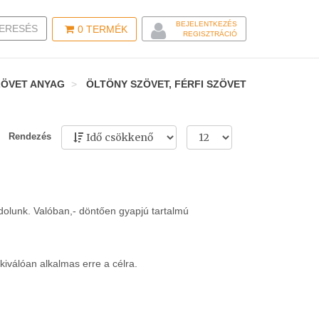
BEJELENTKEZÉS
LE SEARCH
ERESÉS
0
TERMÉK
REGISZTRÁCIÓ
ZÖVET ANYAG
ÖLTÖNY SZÖVET, FÉRFI SZÖVET
Rendezés
ndolunk. Valóban,- döntően gyapjú tartalmú
kiválóan alkalmas erre a célra.