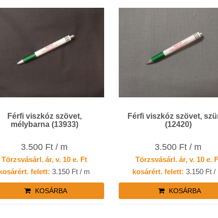
Férfi viszkóz szövet,
Férfi viszkóz szövet, sz
mélybarna (13933)
(12420)
3.500 Ft / m
3.500 Ft / m
Törzsvásárl. ár, v. 10 e. Ft
Törzsvásárl. ár, v. 10 e. 
kosárért. felett:
3.150 Ft / m
kosárért. felett:
3.150 Ft /
KOSÁRBA
KOSÁRBA