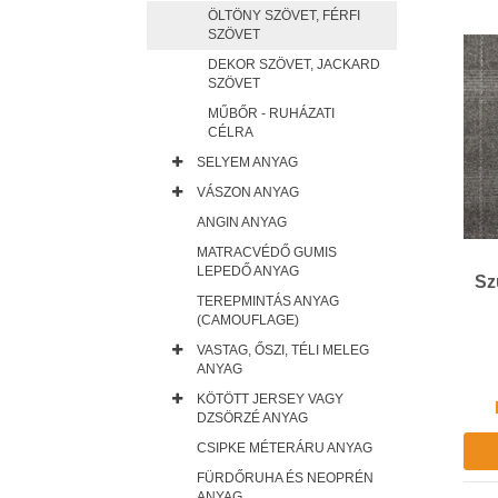
ÖLTÖNY SZÖVET, FÉRFI
SZÖVET
DEKOR SZÖVET, JACKARD
SZÖVET
MŰBŐR - RUHÁZATI
CÉLRA
SELYEM ANYAG
VÁSZON ANYAG
ANGIN ANYAG
MATRACVÉDŐ GUMIS
LEPEDŐ ANYAG
Sz
TEREPMINTÁS ANYAG
(CAMOUFLAGE)
VASTAG, ŐSZI, TÉLI MELEG
ANYAG
KÖTÖTT JERSEY VAGY
DZSÖRZÉ ANYAG
CSIPKE MÉTERÁRU ANYAG
FÜRDŐRUHA ÉS NEOPRÉN
ANYAG