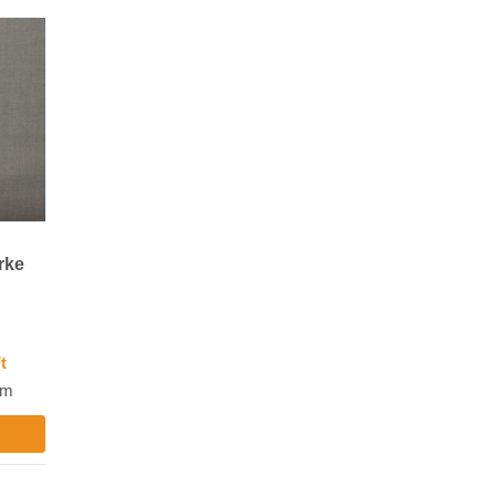
ürke
Ft
 m