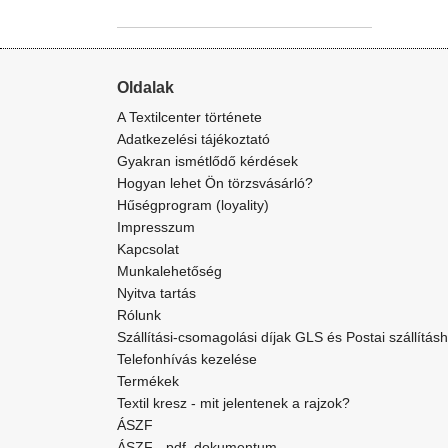
Oldalak
A Textilcenter története
Adatkezelési tájékoztató
Gyakran ismétlődő kérdések
Hogyan lehet Ön törzsvásárló?
Hűségprogram (loyality)
Impresszum
Kapcsolat
Munkalehetőség
Nyitva tartás
Rólunk
Szállítási-csomagolási díjak GLS és Postai szállítás
Telefonhívás kezelése
Termékek
Textil kresz - mit jelentenek a rajzok?
ÁSZF
ÁSZF - pdf. dokumentum