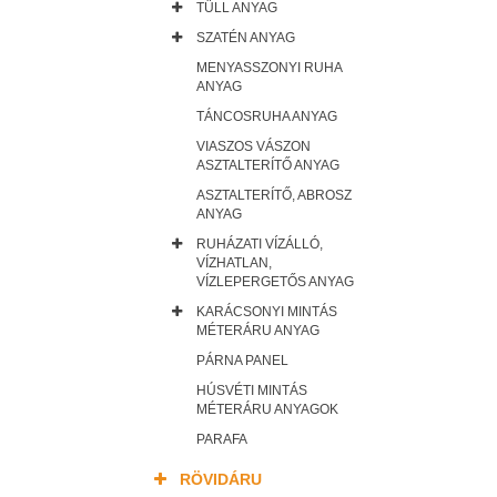
TÜLL ANYAG
SZATÉN ANYAG
MENYASSZONYI RUHA
ANYAG
TÁNCOSRUHA ANYAG
VIASZOS VÁSZON
ASZTALTERÍTŐ ANYAG
ASZTALTERÍTŐ, ABROSZ
ANYAG
RUHÁZATI VÍZÁLLÓ,
VÍZHATLAN,
VÍZLEPERGETŐS ANYAG
KARÁCSONYI MINTÁS
MÉTERÁRU ANYAG
PÁRNA PANEL
HÚSVÉTI MINTÁS
MÉTERÁRU ANYAGOK
PARAFA
RÖVIDÁRU