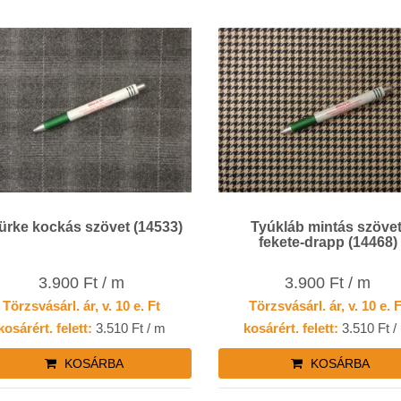
ürke kockás szövet (14533)
Tyúkláb mintás szövet
fekete-drapp (14468)
3.900 Ft / m
3.900 Ft / m
Törzsvásárl. ár, v. 10 e. Ft
Törzsvásárl. ár, v. 10 e. 
kosárért. felett:
3.510 Ft / m
kosárért. felett:
3.510 Ft /
KOSÁRBA
KOSÁRBA