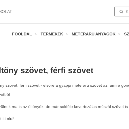
TOGG
SOLAT
K
FŐOLDAL
TERMÉKEK
MÉTERÁRU ANYAGOK
S
töny szövet, férfi szövet
ny szövet, férfi szövet,- elsőre a gyapjú méteráru szövet az, amire go
vetből
ülnek ma is az öltönyök, de már sokféle kevertszálas műszál szövet is 
 itt alul!