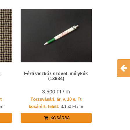
,
Férfi viszkóz szövet, mélykék
(13934)
3.500 Ft / m
Ft
Törzsvásárl. ár, v. 10 e. Ft
 m
kosárért. felett:
3.150 Ft / m
KOSÁRBA