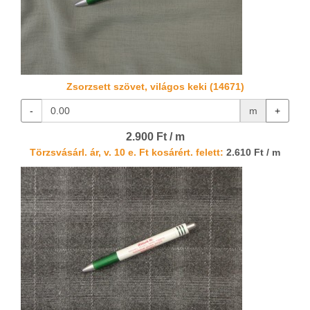
Zsorzsett szövet, világos keki (14671)
-
m
+
2.900 Ft / m
Törzsvásárl. ár, v. 10 e. Ft kosárért. felett:
2.610 Ft / m