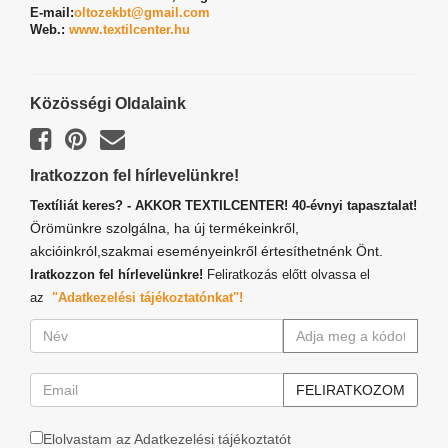
E-mail:
oltozekbt@gmail.com
Web.:
www.textilcenter.hu
Közösségi Oldalaink
Iratkozzon fel hírlevelünkre!
Textíliát keres? - AKKOR TEXTILCENTER! 40-évnyi tapasztalat!
Örömünkre szolgálna, ha új termékeinkről,
akcióinkról,szakmai eseményeinkről értesíthetnénk Önt.
Iratkozzon fel hírlevelünkre!
Feliratkozás előtt olvassa el
az
"Adatkezelési tájékoztatónkat"!
Elolvastam az Adatkezelési tájékoztatót