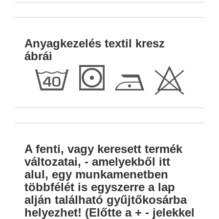
Anyagkezelés textil kresz
ábrái
h
S
D
H
A fenti, vagy keresett termék
változatai, - amelyekből itt
alul, egy munkamenetben
többfélét is egyszerre a lap
alján található gyűjtőkosárba
helyezhet! (Előtte a + - jelekkel