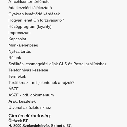
A Textilcenter története
Adatkezelési tájékoztató
Gyakran ismétlődő kérdések
Hogyan lehet Ön törzsvásárló?
Hűségprogram (loyality)
Impresszum
Kapcsolat
Munkalehetőség
Nyitva tartás
Rólunk
Szállítási-csomagolási díjak GLS és Postai szállításhoz
Telefonhívás kezelése
Termékek
Textil kresz - mit jelentenek a rajzok?
ÁSZF
ÁSZF - pdf. dokumentum
Árak, készletek
Útvonal az üzleteinkhez
Cím és elérhetőség:
Öltözék BT.
H. 8000 Székesfehérvár,
Sziget u.37.