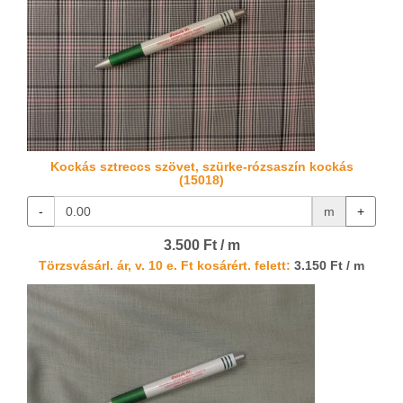
Kockás sztreccs szövet, szürke-rózsaszín kockás
(15018)
-
m
+
3.500 Ft / m
Törzsvásárl. ár, v. 10 e. Ft kosárért. felett:
3.150 Ft / m