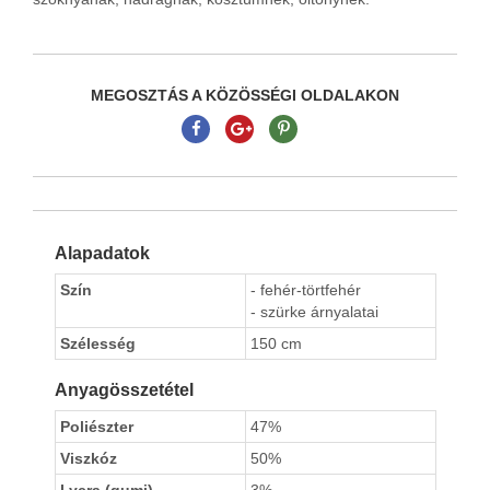
MEGOSZTÁS A KÖZÖSSÉGI OLDALAKON
Alapadatok
Szín
- fehér-törtfehér
- szürke árnyalatai
Szélesség
150 cm
Anyagösszetétel
Poliészter
47%
Viszkóz
50%