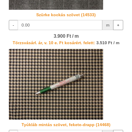
Szürke kockás szövet (14533)
-
m
+
3.900 Ft / m
Törzsvásárl. ár, v. 10 e. Ft kosárért. felett:
3.510 Ft / m
Tyúkláb mintás szövet, fekete-drapp (14468)