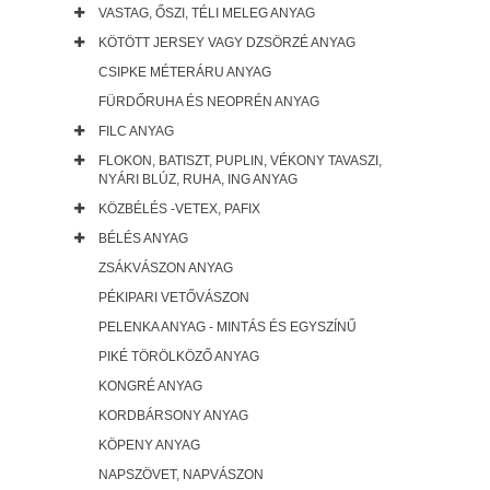
VASTAG, ŐSZI, TÉLI MELEG ANYAG
KÖTÖTT JERSEY VAGY DZSÖRZÉ ANYAG
CSIPKE MÉTERÁRU ANYAG
FÜRDŐRUHA ÉS NEOPRÉN ANYAG
FILC ANYAG
FLOKON, BATISZT, PUPLIN, VÉKONY TAVASZI,
NYÁRI BLÚZ, RUHA, ING ANYAG
KÖZBÉLÉS -VETEX, PAFIX
BÉLÉS ANYAG
ZSÁKVÁSZON ANYAG
PÉKIPARI VETŐVÁSZON
PELENKA ANYAG - MINTÁS ÉS EGYSZÍNŰ
PIKÉ TÖRÖLKÖZŐ ANYAG
KONGRÉ ANYAG
KORDBÁRSONY ANYAG
KÖPENY ANYAG
NAPSZÖVET, NAPVÁSZON