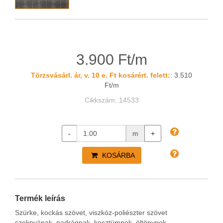
3.900 Ft/m
Törzsvásárl. ár, v. 10 e. Ft kosárért. felett:
: 3.510
Ft/m
Cikkszám: 14533
-
m
+
KOSÁRBA
Termék leírás
Szürke, kockás szövet, viszkóz-poliészter szövet
szoknyának, nadrágnak, kosztümnek, öltönynek.