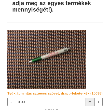
adja meg az egyes termékek
mennyiségét!).
Tyúklábmintás sztreccs szövet, drapp-fekete-kék (15038)
-
m
+