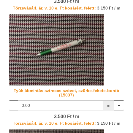
3.500 Ft / m
Törzsvásárl. ár, v. 10 e. Ft kosárért. felett:
3.150 Ft / m
Tyúklábmintás sztreccs szövet, szürke-fekete-bordó
(15037)
-
m
+
3.500 Ft / m
Törzsvásárl. ár, v. 10 e. Ft kosárért. felett:
3.150 Ft / m