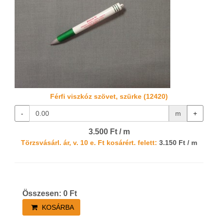
Férfi viszkóz szövet, szürke (12420)
-
m
+
3.500 Ft / m
Törzsvásárl. ár, v. 10 e. Ft kosárért. felett:
3.150 Ft / m
Összesen:
0
Ft
KOSÁRBA