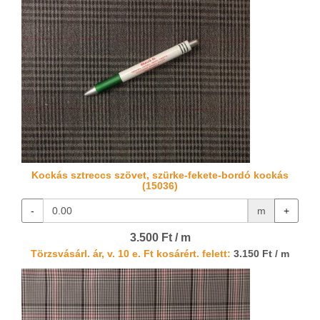
Kockás sztreccs szövet, szürke-fekete-bordó kockás
(15036)
-
m
+
3.500 Ft / m
Törzsvásárl. ár, v. 10 e. Ft kosárért. felett:
3.150 Ft / m