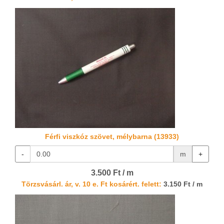
Férfi viszkóz szövet, mélybarna (13933)
-
m
+
3.500 Ft / m
Törzsvásárl. ár, v. 10 e. Ft kosárért. felett:
3.150 Ft / m