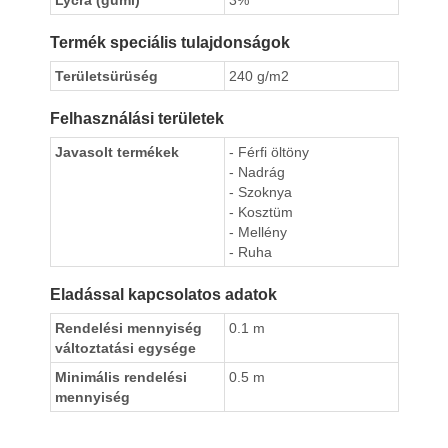
Lycra (gumi)
3%
Termék speciális tulajdonságok
Területsürüség
240 g/m2
Felhasználási területek
Javasolt termékek
- Férfi öltöny
- Nadrág
- Szoknya
- Kosztüm
- Mellény
- Ruha
Eladással kapcsolatos adatok
Rendelési mennyiség
0.1 m
változtatási egysége
Minimális rendelési
0.5 m
mennyiség