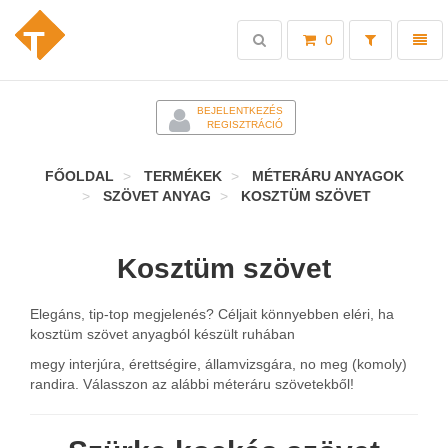
Toggle
Toggl
0
search
naviga
-
BEJELENTKEZÉS
REGISZTRÁCIÓ
FŐOLDAL
TERMÉKEK
MÉTERÁRU ANYAGOK
SZÖVET ANYAG
KOSZTÜM SZÖVET
Kosztüm szövet
Elegáns, tip-top megjelenés? Céljait könnyebben eléri, ha
kosztüm szövet anyagból készült ruhában
megy interjúra, érettségire, államvizsgára, no meg (komoly)
randira. Válasszon az alábbi méteráru szövetekből!