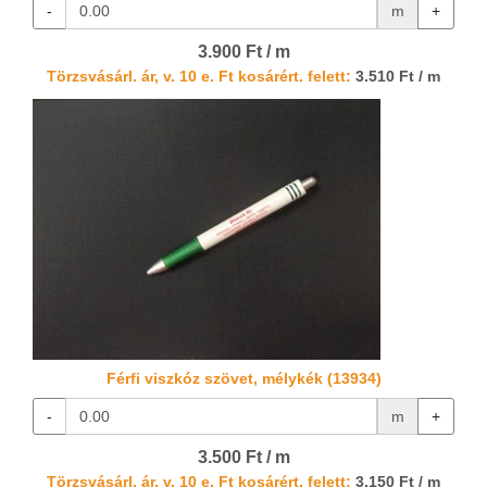
-
m
+
3.900 Ft / m
Törzsvásárl. ár, v. 10 e. Ft kosárért. felett:
3.510 Ft / m
Férfi viszkóz szövet, mélykék (13934)
-
m
+
3.500 Ft / m
Törzsvásárl. ár, v. 10 e. Ft kosárért. felett:
3.150 Ft / m