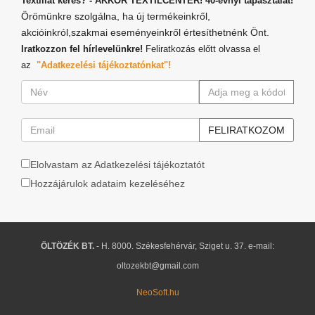
Textíliát keres? - AKKOR TEXTILCENTER! 40-évnyi tapasztalat!
Örömünkre szolgálna, ha új termékeinkről,
akcióinkról,szakmai eseményeinkről értesíthetnénk Önt.
Iratkozzon fel hírlevelünkre!
Feliratkozás előtt olvassa el
az
"Adatkezelési tájékoztatónkat"!
Elolvastam az Adatkezelési tájékoztatót
Hozzájárulok adataim kezeléséhez
ÖLTÖZÉK BT.
- H. 8000. Székesfehérvár, Sziget u. 37. e-mail:
oltozekbt@gmail.com
NeoSoft.hu