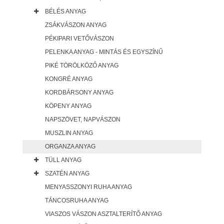
BÉLÉS ANYAG
ZSÁKVÁSZON ANYAG
PÉKIPARI VETŐVÁSZON
PELENKA ANYAG - MINTÁS ÉS EGYSZÍNŰ
PIKÉ TÖRÖLKÖZŐ ANYAG
KONGRÉ ANYAG
KORDBÁRSONY ANYAG
KÖPENY ANYAG
NAPSZÖVET, NAPVÁSZON
MUSZLIN ANYAG
ORGANZA ANYAG
TÜLL ANYAG
SZATÉN ANYAG
MENYASSZONYI RUHA ANYAG
TÁNCOSRUHA ANYAG
VIASZOS VÁSZON ASZTALTERÍTŐ ANYAG