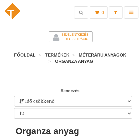
Toggle
Toggl
0
search
naviga
-
BEJELENTKEZÉS
REGISZTRÁCIÓ
FŐOLDAL
TERMÉKEK
MÉTERÁRU ANYAGOK
ORGANZA ANYAG
Rendezés
Organza anyag