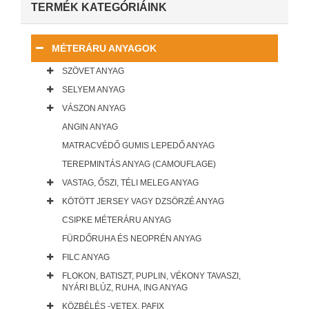
TERMÉK KATEGÓRIÁINK
MÉTERÁRU ANYAGOK
SZÖVET ANYAG
SELYEM ANYAG
VÁSZON ANYAG
ANGIN ANYAG
MATRACVÉDŐ GUMIS LEPEDŐ ANYAG
TEREPMINTÁS ANYAG (CAMOUFLAGE)
VASTAG, ŐSZI, TÉLI MELEG ANYAG
KÖTÖTT JERSEY VAGY DZSÖRZÉ ANYAG
CSIPKE MÉTERÁRU ANYAG
FÜRDŐRUHA ÉS NEOPRÉN ANYAG
FILC ANYAG
FLOKON, BATISZT, PUPLIN, VÉKONY TAVASZI,
NYÁRI BLÚZ, RUHA, ING ANYAG
KÖZBÉLÉS -VETEX, PAFIX