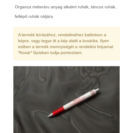
Organza méteráru anyag alkalmi ruhák, táncos ruhák,
fellépő ruhák céljára.
A termék leírásához, rendeléséhez kattintson a
képre, vagy tegye itt a kép alatti a kosárba. Ilyen
estben a termék mennyiségét a rendelési folyamat
*Kosár* fázisban tudja pontosítani.