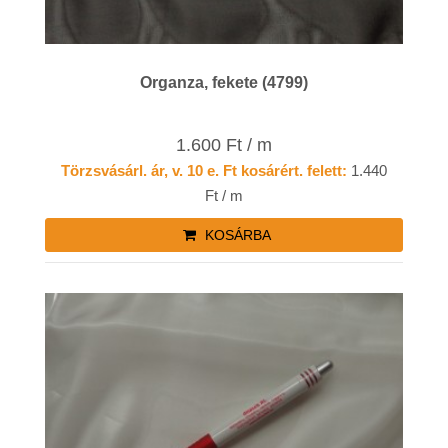
Organza, fekete (4799)
1.600 Ft / m
Törzsvásárl. ár, v. 10 e. Ft kosárért. felett:
1.440
Ft / m
KOSÁRBA