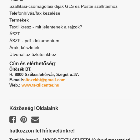
Szállítási-csomagolási díjak GLS és Postai szállításhoz
Telefonhívás/fax kezelése
Termékek
Textil kresz - mit jelentenek a rajzok?
ÁSZF
ÁSZF - pdf. dokumentum
Árak, készletek
Útvonal az üzleteinkhez
Cím és elérhetőség:
Öltözék BT.
H. 8000 Székesfehérvár,
Sziget u.37.
E-mail:
oltozekbt@gmail.com
Web.:
www.textilcenter.hu
Közösségi Oldalaink
Iratkozzon fel hírlevelünkre!