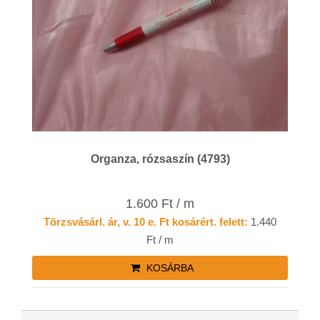
Organza, rózsaszín (4793)
1.600 Ft / m
Törzsvásárl. ár, v. 10 e. Ft kosárért. felett:
1.440
Ft / m
KOSÁRBA