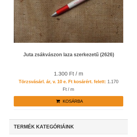
Juta zsákvászon laza szerkezetű (2626)
1.300 Ft / m
Törzsvásárl. ár, v. 10 e. Ft kosárért. felett:
1.170
Ft / m
KOSÁRBA
TERMÉK KATEGÓRIÁINK