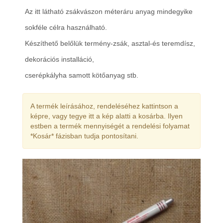
Az itt látható zsákvászon méteráru anyag mindegyike
sokféle célra használható.
Készíthető belőlük termény-zsák, asztal-és teremdísz,
dekorációs installáció,
cserépkályha samott kötőanyag stb.
A termék leírásához, rendeléséhez kattintson a
képre, vagy tegye itt a kép alatti a kosárba. Ilyen
estben a termék mennyiségét a rendelési folyamat
*Kosár* fázisban tudja pontosítani.