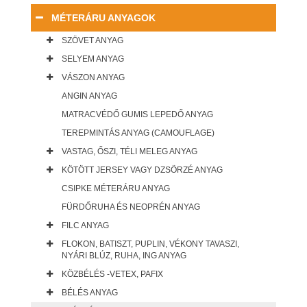
MÉTERÁRU ANYAGOK
SZÖVET ANYAG
SELYEM ANYAG
VÁSZON ANYAG
ANGIN ANYAG
MATRACVÉDŐ GUMIS LEPEDŐ ANYAG
TEREPMINTÁS ANYAG (CAMOUFLAGE)
VASTAG, ŐSZI, TÉLI MELEG ANYAG
KÖTÖTT JERSEY VAGY DZSÖRZÉ ANYAG
CSIPKE MÉTERÁRU ANYAG
FÜRDŐRUHA ÉS NEOPRÉN ANYAG
FILC ANYAG
FLOKON, BATISZT, PUPLIN, VÉKONY TAVASZI,
NYÁRI BLÚZ, RUHA, ING ANYAG
KÖZBÉLÉS -VETEX, PAFIX
BÉLÉS ANYAG