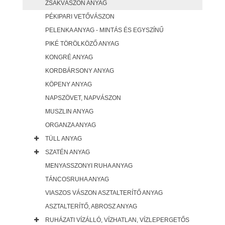
ZSÁKVÁSZON ANYAG
PÉKIPARI VETŐVÁSZON
PELENKA ANYAG - MINTÁS ÉS EGYSZÍNŰ
PIKÉ TÖRÖLKÖZŐ ANYAG
KONGRÉ ANYAG
KORDBÁRSONY ANYAG
KÖPENY ANYAG
NAPSZÖVET, NAPVÁSZON
MUSZLIN ANYAG
ORGANZA ANYAG
TÜLL ANYAG
SZATÉN ANYAG
MENYASSZONYI RUHA ANYAG
TÁNCOSRUHA ANYAG
VIASZOS VÁSZON ASZTALTERÍTŐ ANYAG
ASZTALTERÍTŐ, ABROSZ ANYAG
RUHÁZATI VÍZÁLLÓ, VÍZHATLAN, VÍZLEPERGETŐS