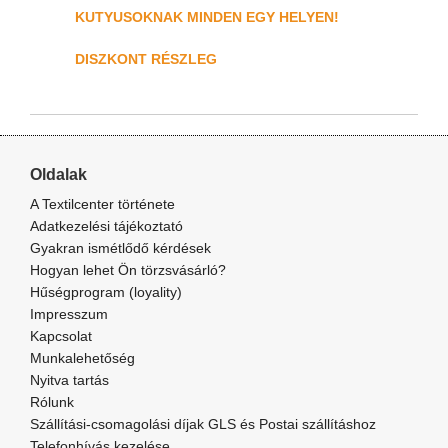
KUTYUSOKNAK MINDEN EGY HELYEN!
DISZKONT RÉSZLEG
Oldalak
A Textilcenter története
Adatkezelési tájékoztató
Gyakran ismétlődő kérdések
Hogyan lehet Ön törzsvásárló?
Hűségprogram (loyality)
Impresszum
Kapcsolat
Munkalehetőség
Nyitva tartás
Rólunk
Szállítási-csomagolási díjak GLS és Postai szállításhoz
Telefonhívás kezelése