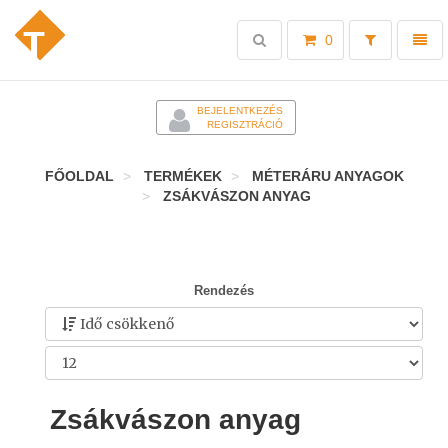
Toggle
Toggl
0
search
naviga
-
BEJELENTKEZÉS
REGISZTRÁCIÓ
FŐOLDAL
TERMÉKEK
MÉTERÁRU ANYAGOK
ZSÁKVÁSZON ANYAG
Rendezés
Zsákvászon anyag