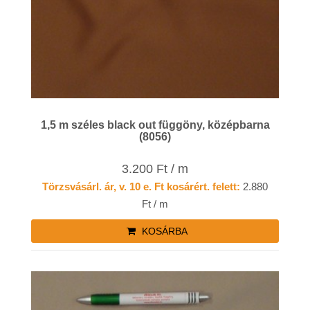
1,5 m széles black out függöny, középbarna
(8056)
3.200 Ft / m
Törzsvásárl. ár, v. 10 e. Ft kosárért. felett:
2.880
Ft / m
KOSÁRBA