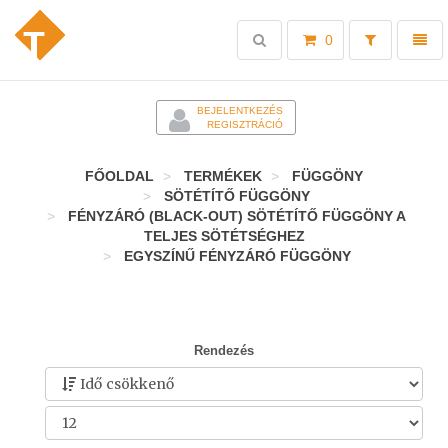
Toggle
Toggl
0
search
naviga
-
BEJELENTKEZÉS
REGISZTRÁCIÓ
FŐOLDAL
TERMÉKEK
FÜGGÖNY
SÖTÉTÍTŐ FÜGGÖNY
FÉNYZÁRÓ (BLACK-OUT) SÖTÉTÍTŐ FÜGGÖNY A
TELJES SÖTÉTSÉGHEZ
EGYSZÍNŰ FÉNYZÁRÓ FÜGGÖNY
Rendezés