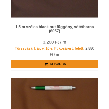
1,5 m széles black out függöny, sötétbarna
(8057)
3.200 Ft / m
Törzsvásárl. ár, v. 10 e. Ft kosárért. felett:
2.880
Ft / m
KOSÁRBA