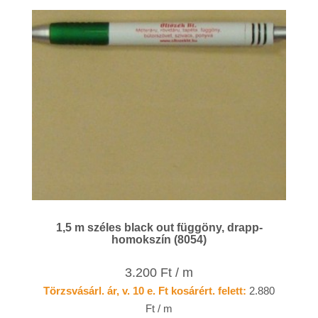
1,5 m széles black out függöny, drapp-
homokszín (8054)
3.200 Ft / m
Törzsvásárl. ár, v. 10 e. Ft kosárért. felett:
2.880
Ft / m