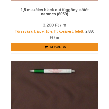
1,5 m széles black out függöny, sötét
narancs (8059)
3.200 Ft / m
Törzsvásárl. ár, v. 10 e. Ft kosárért. felett:
2.880
Ft / m
KOSÁRBA