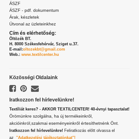
ÁSZF
ÁSZF - pdf. dokumentum
Árak, készletek
Útvonal az üzleteinkhez
Cím és elérhetőség:
Öltözék BT.
H. 8000 Székesfehérvár,
Sziget u.37.
E-mail:
oltozekbt@gmail.com
Web.:
www.textilcenter.hu
Közösségi Oldalaink
Iratkozzon fel hírlevelünkre!
Textíliát keres? - AKKOR TEXTILCENTER! 40-évnyi tapasztalat!
Örömünkre szolgálna, ha új termékeinkről,
akcióinkról,szakmai eseményeinkről értesíthetnénk Önt.
Iratkozzon fel hírlevelünkre!
Feliratkozás előtt olvassa el
az
"Adatkezelési tájékoztatónkat"!