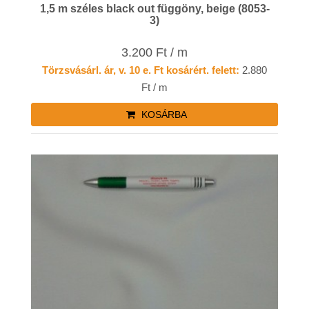
1,5 m széles black out függöny, beige (8053-
3)
3.200 Ft / m
Törzsvásárl. ár, v. 10 e. Ft kosárért. felett:
2.880
Ft / m
KOSÁRBA