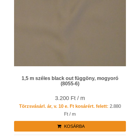
1,5 m széles black out függöny, mogyoró
(8055-6)
3.200 Ft / m
Törzsvásárl. ár, v. 10 e. Ft kosárért. felett:
2.880
Ft / m
KOSÁRBA