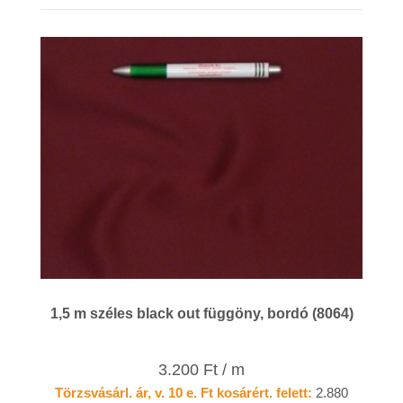
1,5 m széles black out függöny, bordó (8064)
3.200 Ft / m
Törzsvásárl. ár, v. 10 e. Ft kosárért. felett:
2.880