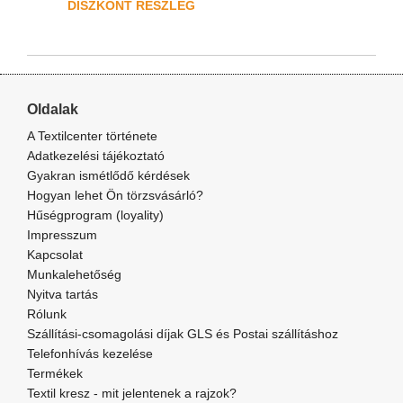
DISZKONT RÉSZLEG
Oldalak
A Textilcenter története
Adatkezelési tájékoztató
Gyakran ismétlődő kérdések
Hogyan lehet Ön törzsvásárló?
Hűségprogram (loyality)
Impresszum
Kapcsolat
Munkalehetőség
Nyitva tartás
Rólunk
Szállítási-csomagolási díjak GLS és Postai szállításhoz
Telefonhívás kezelése
Termékek
Textil kresz - mit jelentenek a rajzok?