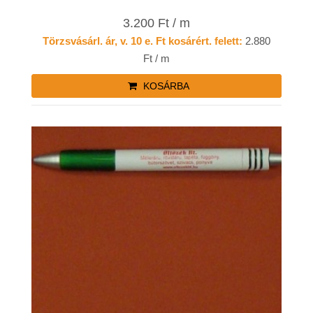
3.200 Ft / m
Törzsvásárl. ár, v. 10 e. Ft kosárért. felett:
2.880
Ft / m
KOSÁRBA