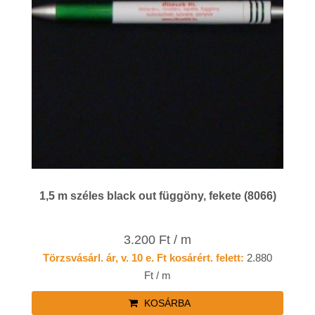
1,5 m széles black out függöny, fekete (8066)
3.200 Ft / m
Törzsvásárl. ár, v. 10 e. Ft kosárért. felett:
2.880
Ft / m
KOSÁRBA