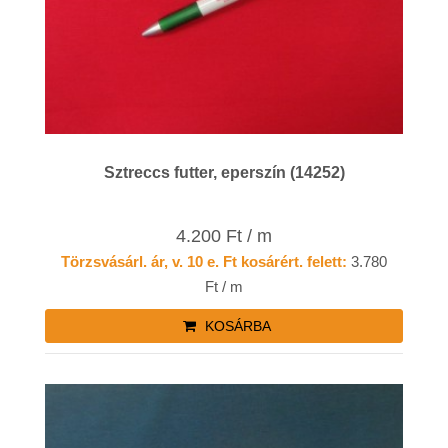
Sztreccs futter, eperszín (14252)
4.200 Ft / m
Törzsvásárl. ár, v. 10 e. Ft kosárért. felett:
3.780
Ft / m
KOSÁRBA