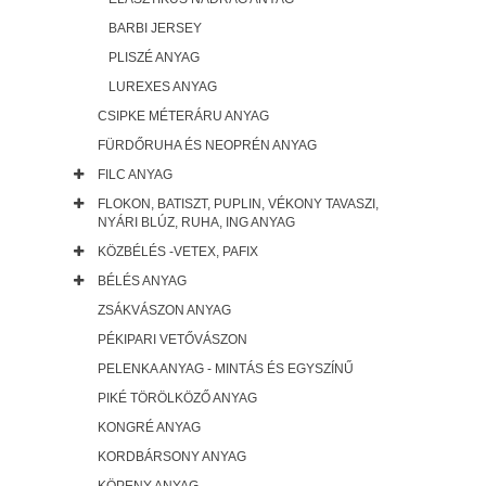
BARBI JERSEY
PLISZÉ ANYAG
LUREXES ANYAG
CSIPKE MÉTERÁRU ANYAG
FÜRDŐRUHA ÉS NEOPRÉN ANYAG
FILC ANYAG
FLOKON, BATISZT, PUPLIN, VÉKONY TAVASZI,
NYÁRI BLÚZ, RUHA, ING ANYAG
KÖZBÉLÉS -VETEX, PAFIX
BÉLÉS ANYAG
ZSÁKVÁSZON ANYAG
PÉKIPARI VETŐVÁSZON
PELENKA ANYAG - MINTÁS ÉS EGYSZÍNŰ
PIKÉ TÖRÖLKÖZŐ ANYAG
KONGRÉ ANYAG
KORDBÁRSONY ANYAG