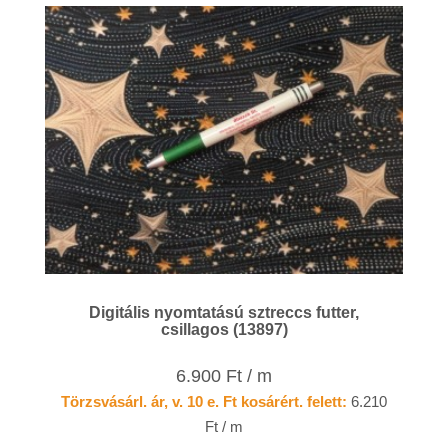
Digitális nyomtatású sztreccs futter,
csillagos (13897)
6.900 Ft / m
Törzsvásárl. ár, v. 10 e. Ft kosárért. felett:
6.210
Ft / m