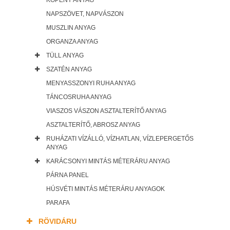
KÖPENY ANYAG
NAPSZÖVET, NAPVÁSZON
MUSZLIN ANYAG
ORGANZA ANYAG
TÜLL ANYAG
SZATÉN ANYAG
MENYASSZONYI RUHA ANYAG
TÁNCOSRUHA ANYAG
VIASZOS VÁSZON ASZTALTERÍTŐ ANYAG
ASZTALTERÍTŐ, ABROSZ ANYAG
RUHÁZATI VÍZÁLLÓ, VÍZHATLAN, VÍZLEPERGETŐS
ANYAG
KARÁCSONYI MINTÁS MÉTERÁRU ANYAG
PÁRNA PANEL
HÚSVÉTI MINTÁS MÉTERÁRU ANYAGOK
PARAFA
RÖVIDÁRU