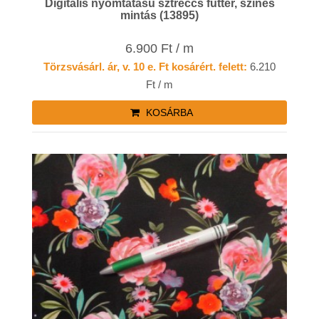
Digitális nyomtatású sztreccs futter, színes
mintás (13895)
6.900 Ft / m
Törzsvásárl. ár, v. 10 e. Ft kosárért. felett:
6.210
Ft / m
KOSÁRBA