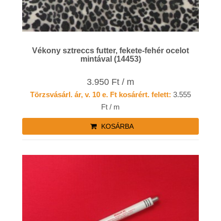
Vékony sztreccs futter, fekete-fehér ocelot
mintával (14453)
3.950 Ft / m
Törzsvásárl. ár, v. 10 e. Ft kosárért. felett:
3.555
Ft / m
KOSÁRBA