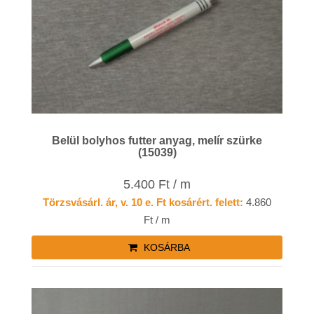
Belül bolyhos futter anyag, melír szürke
(15039)
5.400 Ft / m
Törzsvásárl. ár, v. 10 e. Ft kosárért. felett:
4.860
Ft / m
KOSÁRBA