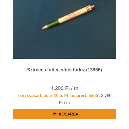
Sztreccs futter, sötét türkiz (13966)
4.200 Ft / m
Törzsvásárl. ár, v. 10 e. Ft kosárért. felett:
3.780
Ft / m
KOSÁRBA