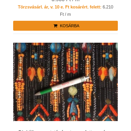
Törzsvásárl. ár, v. 10 e. Ft kosárért. felett:
6.210
Ft / m
KOSÁRBA