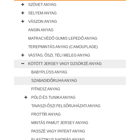
SZÖVET ANYAG
SELYEM ANYAG
VÁSZON ANYAG
ANGIN ANYAG
MATRACVÉDŐ GUMIS LEPEDŐ ANYAG
TEREPMINTÁS ANYAG (CAMOUFLAGE)
VASTAG, ŐSZI, TÉLI MELEG ANYAG
KÖTÖTT JERSEY VAGY DZSÖRZÉ ANYAG
BABYPLÜSS ANYAG
SZABADIDŐRUHA ANYAG
FITNESZ ANYAG
PÓLÓ ÉS TUNIKA ANYAG
TAVASZI-ŐSZI FELSŐRUHÁZATI ANYAG
FROTTÍR ANYAG
MINTÁS PAMUT JERSEY ANYAG
PASSZÉ VAGY PATENT ANYAG
ELASZTIKUS NADRÁG ANYAG