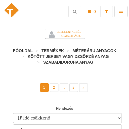
Toggle
Toggl
0
search
naviga
-
BEJELENTKEZÉS
REGISZTRÁCIÓ
FŐOLDAL
TERMÉKEK
MÉTERÁRU ANYAGOK
KÖTÖTT JERSEY VAGY DZSÖRZÉ ANYAG
SZABADIDŐRUHA ANYAG
1
2
...
2
»
Rendezés