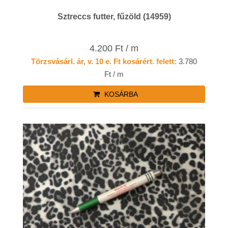
Sztreccs futter, fűzöld (14959)
4.200 Ft / m
Törzsvásárl. ár, v. 10 e. Ft kosárért. felett:
3.780
Ft / m
KOSÁRBA