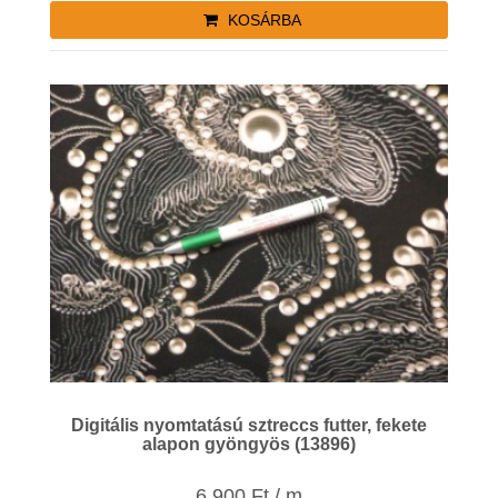
KOSÁRBA
Digitális nyomtatású sztreccs futter, fekete
alapon gyöngyös (13896)
6.900 Ft / m