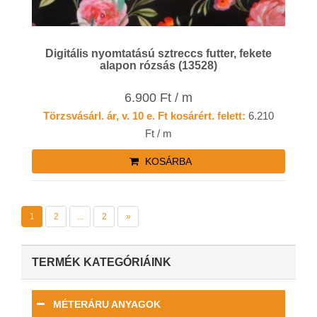
Digitális nyomtatású sztreccs futter, fekete
alapon rózsás (13528)
6.900 Ft / m
Törzsvásárl. ár, v. 10 e. Ft kosárért. felett:
6.210
Ft / m
KOSÁRBA
1
2
...
2
»
TERMÉK KATEGÓRIÁINK
MÉTERÁRU ANYAGOK