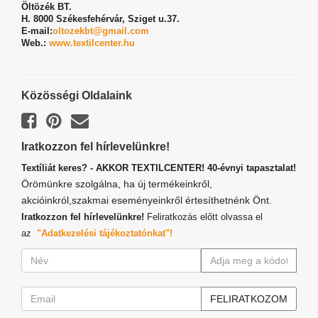
Öltözék BT.
H. 8000 Székesfehérvár,
Sziget u.37.
E-mail:
oltozekbt@gmail.com
Web.:
www.textilcenter.hu
Közösségi Oldalaink
Iratkozzon fel hírlevelünkre!
Textíliát keres? - AKKOR TEXTILCENTER! 40-évnyi tapasztalat!
Örömünkre szolgálna, ha új termékeinkről,
akcióinkról,szakmai eseményeinkről értesíthetnénk Önt.
Iratkozzon fel hírlevelünkre!
Feliratkozás előtt olvassa el
az
"Adatkezelési tájékoztatónkat"!