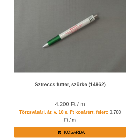
Sztreccs futter, szürke (14962)
4.200 Ft / m
Törzsvásárl. ár, v. 10 e. Ft kosárért. felett:
3.780
Ft / m
KOSÁRBA