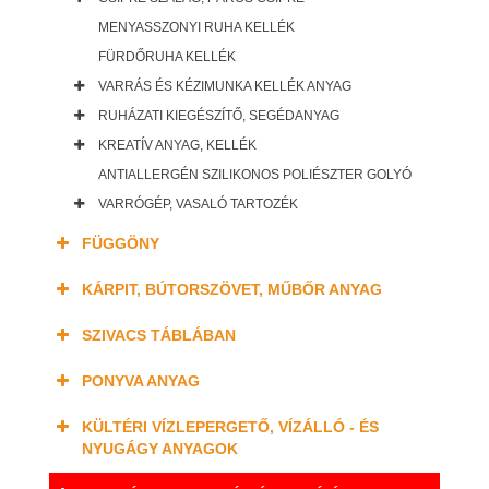
MENYASSZONYI RUHA KELLÉK
FÜRDŐRUHA KELLÉK
VARRÁS ÉS KÉZIMUNKA KELLÉK ANYAG
RUHÁZATI KIEGÉSZÍTŐ, SEGÉDANYAG
KREATÍV ANYAG, KELLÉK
ANTIALLERGÉN SZILIKONOS POLIÉSZTER GOLYÓ
VARRÓGÉP, VASALÓ TARTOZÉK
FÜGGÖNY
KÁRPIT, BÚTORSZÖVET, MŰBŐR ANYAG
SZIVACS TÁBLÁBAN
PONYVA ANYAG
KÜLTÉRI VÍZLEPERGETŐ, VÍZÁLLÓ - ÉS
NYUGÁGY ANYAGOK