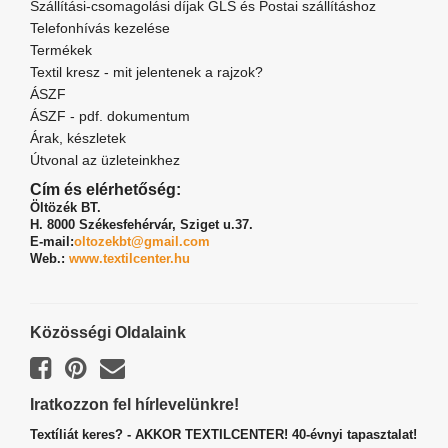
Szállítási-csomagolási díjak GLS és Postai szállításhoz
Telefonhívás kezelése
Termékek
Textil kresz - mit jelentenek a rajzok?
ÁSZF
ÁSZF - pdf. dokumentum
Árak, készletek
Útvonal az üzleteinkhez
Cím és elérhetőség:
Öltözék BT.
H. 8000 Székesfehérvár,
Sziget u.37.
E-mail:
oltozekbt@gmail.com
Web.:
www.textilcenter.hu
Közösségi Oldalaink
Iratkozzon fel hírlevelünkre!
Textíliát keres? - AKKOR TEXTILCENTER! 40-évnyi tapasztalat!