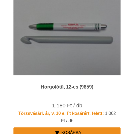
Horgolótű, 12-es (9859)
1.180 Ft / db
Törzsvásárl. ár, v. 10 e. Ft kosárért. felett:
1.062
Ft / db
KOSÁRBA