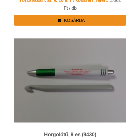
Törzsvásárl. ár, v. 10 e. Ft kosárért. felett:
1.062
Ft / db
KOSÁRBA
Horgolótű, 9-es (9430)