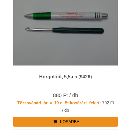
Horgolótű, 5,5-es (9426)
880 Ft / db
Törzsvásárl. ár, v. 10 e. Ft kosárért. felett:
792 Ft
/ db
KOSÁRBA