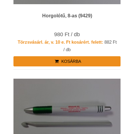
Horgolótű, 8-as (9429)
980 Ft / db
Törzsvásárl. ár, v. 10 e. Ft kosárért. felett:
882 Ft
/ db
KOSÁRBA