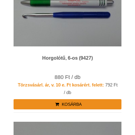
Horgolótű, 6-os (9427)
880 Ft / db
Törzsvásárl. ár, v. 10 e. Ft kosárért. felett:
792 Ft
/ db
KOSÁRBA