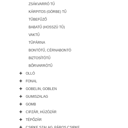
ZSÁKVARRÓ TŰ
KÁRPITOS (GÖRBE) TŰ
TŰBEFŰZŐ
BABATŰ (HOSSZÚ TŰ)
VAKTŰ
TŰPÁRNA
BONTÓTŰ, CÉRNABONTÓ
BIZTOSÍTÓTŰ
BŐRVARRÓTŰ
OLLÓ
FONAL
GOBELIN, GOBLEN
GUMISZALAG
GOMB
CIPZÁR, HÚZÓZÁR
TÉPŐZÁR
CSIPKE SZALAG, PÁROS CSIPKE