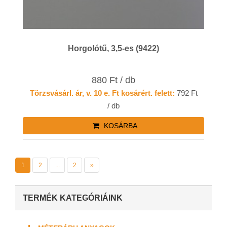
Horgolótű, 3,5-es (9422)
880 Ft / db
Törzsvásárl. ár, v. 10 e. Ft kosárért. felett:
792 Ft
/ db
KOSÁRBA
1
2
...
2
»
TERMÉK KATEGÓRIÁINK