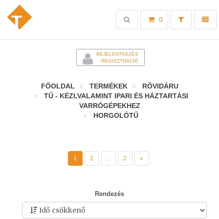
Toggle
Toggl
0
search
naviga
-
BEJELENTKEZÉS
REGISZTRÁCIÓ
FŐOLDAL
TERMÉKEK
RÖVIDÁRU
TŰ - KÉZI,VALAMINT IPARI ÉS HÁZTARTÁSI
VARRÓGÉPEKHEZ
HORGOLÓTŰ
1
2
...
2
»
Rendezés