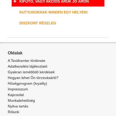
KIFUTÓ, VAGY AKCIÓS ÁRUK JÓ ÁRON
KUTYUSOKNAK MINDEN EGY HELYEN!
DISZKONT RÉSZLEG
Oldalak
A Textilcenter története
Adatkezelési tájékoztató
Gyakran ismétlődő kérdések
Hogyan lehet Ön törzsvásárló?
Hűségprogram (loyality)
Impresszum
Kapcsolat
Munkalehetőség
Nyitva tartás
Rólunk