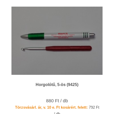
Horgolótű, 5-ös (9425)
880 Ft / db
Törzsvásárl. ár, v. 10 e. Ft kosárért. felett:
792 Ft
/ db