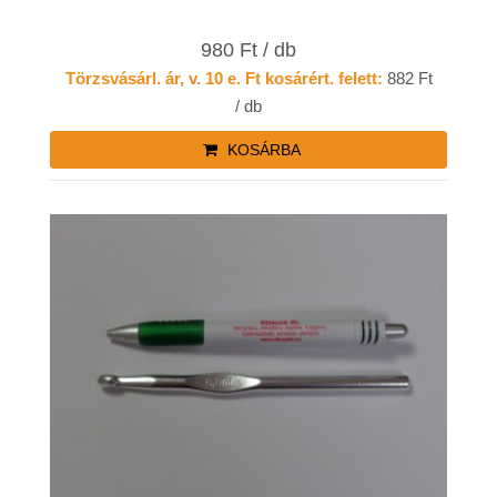
980 Ft / db
Törzsvásárl. ár, v. 10 e. Ft kosárért. felett:
882 Ft
/ db
KOSÁRBA