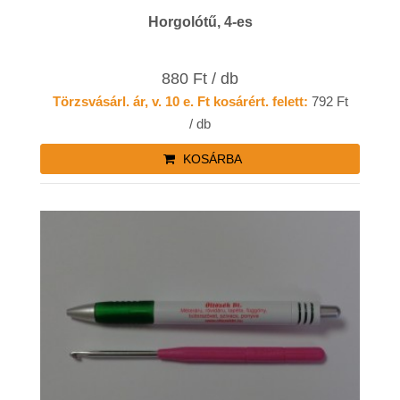
Horgolótű, 4-es
880 Ft / db
Törzsvásárl. ár, v. 10 e. Ft kosárért. felett:
792 Ft
/ db
KOSÁRBA