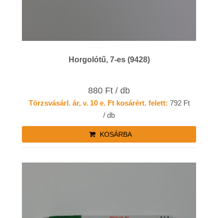
Horgolótű, 7-es (9428)
880 Ft / db
Törzsvásárl. ár, v. 10 e. Ft kosárért. felett:
792 Ft
/ db
KOSÁRBA