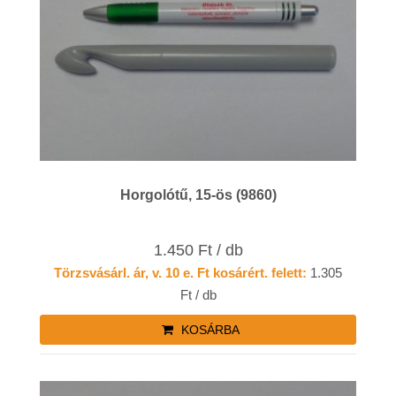
Horgolótű, 15-ös (9860)
1.450 Ft / db
Törzsvásárl. ár, v. 10 e. Ft kosárért. felett:
1.305
Ft / db
KOSÁRBA