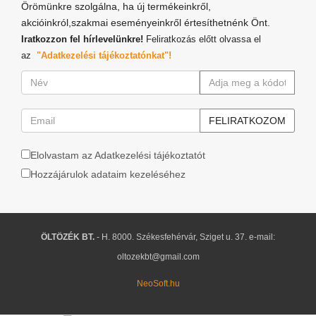
Örömünkre szolgálna, ha új termékeinkről,
akcióinkról,szakmai eseményeinkről értesíthetnénk Önt.
Iratkozzon fel hírlevelünkre!
Feliratkozás előtt olvassa el
az
"Adatkezelési tájékoztatónkat"!
Elolvastam az Adatkezelési tájékoztatót
Hozzájárulok adataim kezeléséhez
ÖLTÖZÉK BT.
- H. 8000. Székesfehérvár, Sziget u. 37. e-mail:
oltozekbt@gmail.com
NeoSoft.hu