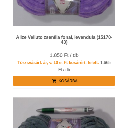
Alize Velluto zsenília fonal, levendula (15170-
43)
1.850 Ft / db
Törzsvásárl. ár, v. 10 e. Ft kosárért. felett:
1.665
Ft / db
KOSÁRBA