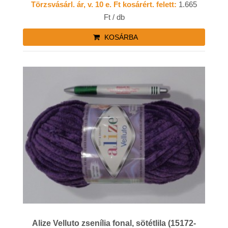
Törzsvásárl. ár, v. 10 e. Ft kosárért. felett:
1.665
Ft / db
KOSÁRBA
Alize Velluto zsenília fonal, sötétlila (15172-