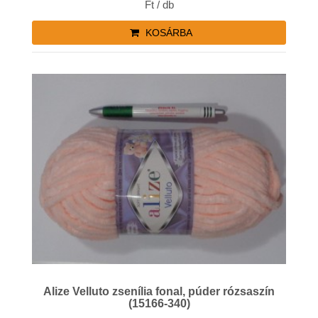
Ft / db
KOSÁRBA
Alize Velluto zsenília fonal, púder rózsaszín
(15166-340)