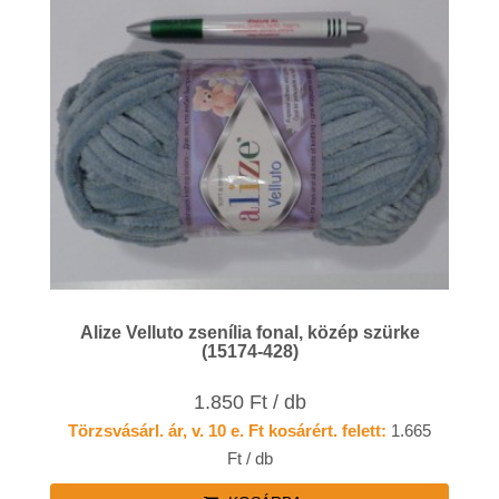
Alize Velluto zsenília fonal, közép szürke
(15174-428)
1.850 Ft / db
Törzsvásárl. ár, v. 10 e. Ft kosárért. felett:
1.665
Ft / db