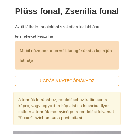
Plüss fonal, Zsenilia fonal
Az itt látható fonalakból szokatlan kialakítású
termékeket készíthet!
Mobil nézetben a termék kategóriákat a lap alján
láthatja.
UGRÁS A KATEGÓRIÁKHOZ
A termék leírásához, rendeléséhez kattintson a
képre, vagy tegye itt a kép alatti a kosárba. Ilyen
estben a termék mennyiségét a rendelési folyamat
*Kosár* fázisban tudja pontosítani.