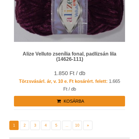
Alize Velluto zsenília fonal, padlizsán lila
(14626-111)
1.850 Ft / db
Törzsvásárl. ár, v. 10 e. Ft kosárért. felett:
1.665
Ft / db
KOSÁRBA
1
2
3
4
5
...
10
»