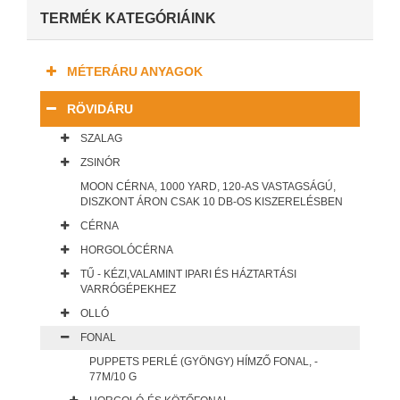
TERMÉK KATEGÓRIÁINK
MÉTERÁRU ANYAGOK
RÖVIDÁRU
SZALAG
ZSINÓR
MOON CÉRNA, 1000 YARD, 120-AS VASTAGSÁGÚ,
DISZKONT ÁRON CSAK 10 DB-OS KISZERELÉSBEN
CÉRNA
HORGOLÓCÉRNA
TŰ - KÉZI,VALAMINT IPARI ÉS HÁZTARTÁSI
VARRÓGÉPEKHEZ
OLLÓ
FONAL
PUPPETS PERLÉ (GYÖNGY) HÍMZŐ FONAL, -
77M/10 G