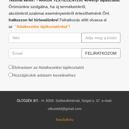
Textíliát keres? - AKKOR TEXTILCENTER! 40-évnyi tapasztalat!
Örömünkre szolgálna, ha új termékeinkről,
akcióinkról,szakmai eseményeinkről értesíthetnénk Önt.
Iratkozzon fel hírlevelünkre!
Feliratkozás előtt olvassa el
az
"Adatkezelési tájékoztatónkat"!
Elolvastam az Adatkezelési tájékoztatót
Hozzájárulok adataim kezeléséhez
ÖLTÖZÉK BT.
- H. 8000. Székesfehérvár, Sziget u. 37. e-mail:
oltozekbt@gmail.com
NeoSoft.hu