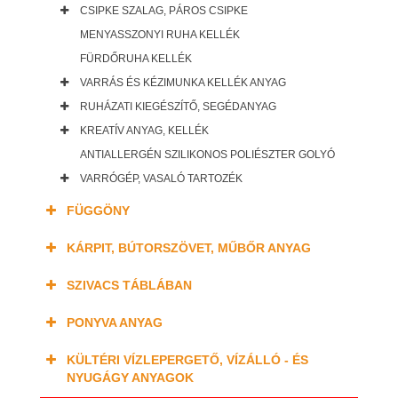
CSIPKE SZALAG, PÁROS CSIPKE
MENYASSZONYI RUHA KELLÉK
FÜRDŐRUHA KELLÉK
VARRÁS ÉS KÉZIMUNKA KELLÉK ANYAG
RUHÁZATI KIEGÉSZÍTŐ, SEGÉDANYAG
KREATÍV ANYAG, KELLÉK
ANTIALLERGÉN SZILIKONOS POLIÉSZTER GOLYÓ
VARRÓGÉP, VASALÓ TARTOZÉK
FÜGGÖNY
KÁRPIT, BÚTORSZÖVET, MŰBŐR ANYAG
SZIVACS TÁBLÁBAN
PONYVA ANYAG
KÜLTÉRI VÍZLEPERGETŐ, VÍZÁLLÓ - ÉS
NYUGÁGY ANYAGOK