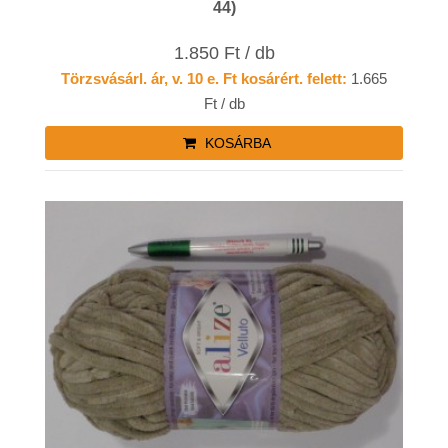
44)
1.850 Ft / db
Törzsvásárl. ár, v. 10 e. Ft kosárért. felett:
1.665
Ft / db
KOSÁRBA