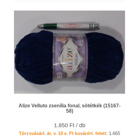
Alize Velluto zsenília fonal, sötétkék (15167-
58)
1.850 Ft / db
Törzsvásárl. ár, v. 10 e. Ft kosárért. felett:
1.665