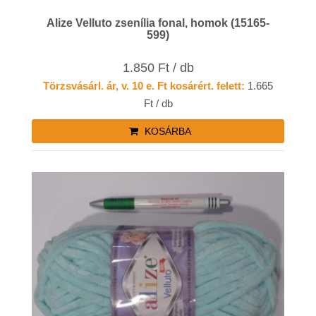
Alize Velluto zsenília fonal, homok (15165-
599)
1.850 Ft / db
Törzsvásárl. ár, v. 10 e. Ft kosárért. felett:
1.665
Ft / db
KOSÁRBA