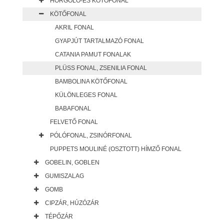
HORGOLÓ-ÉS KÖTŐFONAL
KÖTŐFONAL
AKRIL FONAL
GYAPJÚT TARTALMAZÓ FONAL
CATANIA PAMUT FONALAK
PLÜSS FONAL, ZSENILIA FONAL
BAMBOLINA KÖTŐFONAL
KÜLÖNLEGES FONAL
BABAFONAL
FELVETŐ FONAL
PÓLÓFONAL, ZSINÓRFONAL
PUPPETS MOULINÉ (OSZTOTT) HÍMZŐ FONAL
GOBELIN, GOBLEN
GUMISZALAG
GOMB
CIPZÁR, HÚZÓZÁR
TÉPŐZÁR