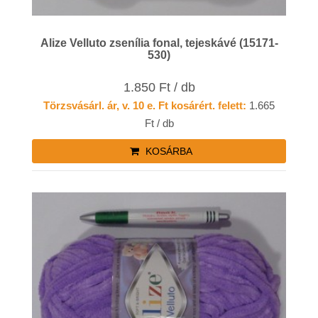
Alize Velluto zsenília fonal, tejeskávé (15171-
530)
1.850 Ft / db
Törzsvásárl. ár, v. 10 e. Ft kosárért. felett:
1.665
Ft / db
KOSÁRBA