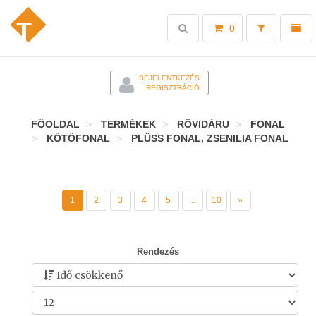
Toggle
Toggl
0
search
naviga
-
BEJELENTKEZÉS
REGISZTRÁCIÓ
FŐOLDAL
TERMÉKEK
RÖVIDÁRU
FONAL
KÖTŐFONAL
PLÜSS FONAL, ZSENILIA FONAL
1
2
3
4
5
...
10
»
Rendezés