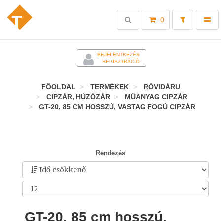
Toggle
Toggl
0
search
naviga
-
BEJELENTKEZÉS
REGISZTRÁCIÓ
FŐOLDAL
TERMÉKEK
RÖVIDÁRU
CIPZÁR, HÚZÓZÁR
MŰANYAG CIPZÁR
GT-20, 85 CM HOSSZÚ, VASTAG FOGÚ CIPZÁR
Rendezés
GT-20, 85 cm hosszú,