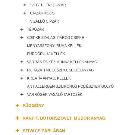
"VÉGTELEN" CIPZÁR
CIPZÁR KOCSI
VÍZÁLLÓ CIPZÁR
TÉPŐZÁR
CSIPKE SZALAG, PÁROS CSIPKE
MENYASSZONYI RUHA KELLÉK
FÜRDŐRUHA KELLÉK
VARRÁS ÉS KÉZIMUNKA KELLÉK ANYAG
RUHÁZATI KIEGÉSZÍTŐ, SEGÉDANYAG
KREATÍV ANYAG, KELLÉK
ANTIALLERGÉN SZILIKONOS POLIÉSZTER GOLYÓ
VARRÓGÉP, VASALÓ TARTOZÉK
FÜGGÖNY
KÁRPIT, BÚTORSZÖVET, MŰBŐR ANYAG
SZIVACS TÁBLÁBAN