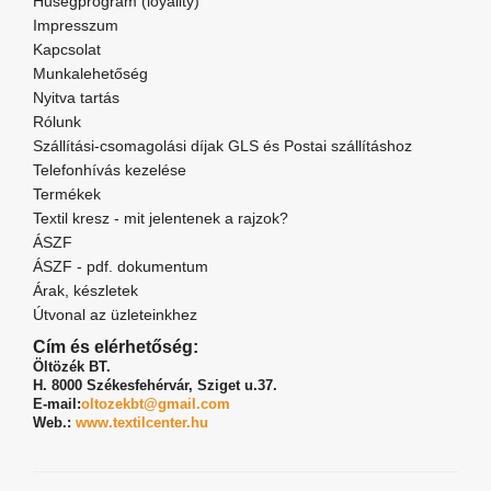
Hűségprogram (loyality)
Impresszum
Kapcsolat
Munkalehetőség
Nyitva tartás
Rólunk
Szállítási-csomagolási díjak GLS és Postai szállításhoz
Telefonhívás kezelése
Termékek
Textil kresz - mit jelentenek a rajzok?
ÁSZF
ÁSZF - pdf. dokumentum
Árak, készletek
Útvonal az üzleteinkhez
Cím és elérhetőség:
Öltözék BT.
H. 8000 Székesfehérvár,
Sziget u.37.
E-mail:
oltozekbt@gmail.com
Web.:
www.textilcenter.hu