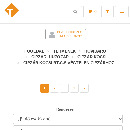
Toggle
Toggl
0
search
naviga
-
BEJELENTKEZÉS
REGISZTRÁCIÓ
FŐOLDAL
TERMÉKEK
RÖVIDÁRU
CIPZÁR, HÚZÓZÁR
CIPZÁR KOCSI
CIPZÁR KOCSI RT-0-S VÉGTELEN CIPZÁRHOZ
1
2
...
2
»
Rendezés