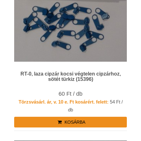
RT-0, laza cipzár kocsi végtelen cipzárhoz,
sötét türkiz (15396)
60 Ft / db
Törzsvásárl. ár, v. 10 e. Ft kosárért. felett:
54 Ft /
db
KOSÁRBA