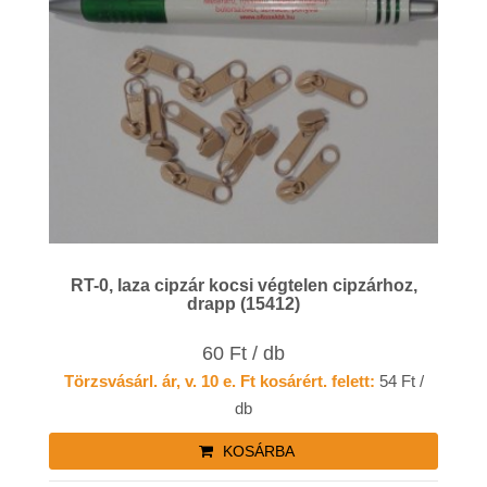
RT-0, laza cipzár kocsi végtelen cipzárhoz,
drapp (15412)
60 Ft / db
Törzsvásárl. ár, v. 10 e. Ft kosárért. felett:
54 Ft /
db
KOSÁRBA