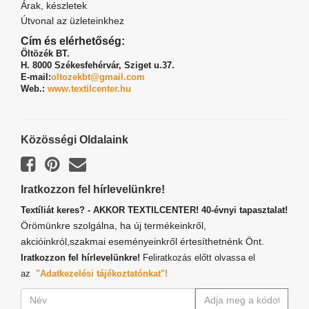
Árak, készletek
Útvonal az üzleteinkhez
Cím és elérhetőség:
Öltözék BT.
H. 8000 Székesfehérvár,
Sziget u.37.
E-mail:
oltozekbt@gmail.com
Web.:
www.textilcenter.hu
Közösségi Oldalaink
Iratkozzon fel hírlevelünkre!
Textíliát keres? - AKKOR TEXTILCENTER! 40-évnyi tapasztalat!
Örömünkre szolgálna, ha új termékeinkről,
akcióinkról,szakmai eseményeinkről értesíthetnénk Önt.
Iratkozzon fel hírlevelünkre!
Feliratkozás előtt olvassa el
az
"Adatkezelési tájékoztatónkat"!