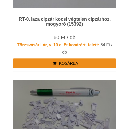
RT-0, laza cipzár kocsi végtelen cipzárhoz,
mogyoró (15392)
60 Ft / db
Törzsvásárl. ár, v. 10 e. Ft kosárért. felett:
54 Ft /
db
KOSÁRBA