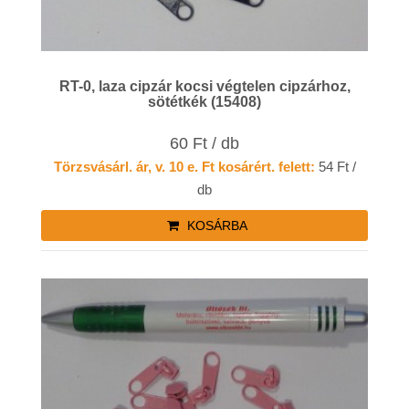
RT-0, laza cipzár kocsi végtelen cipzárhoz,
sötétkék (15408)
60 Ft / db
Törzsvásárl. ár, v. 10 e. Ft kosárért. felett:
54 Ft /
db
KOSÁRBA