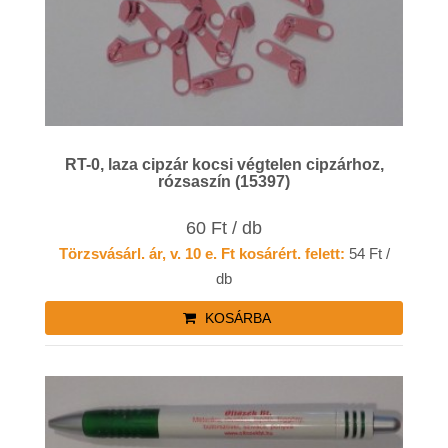
RT-0, laza cipzár kocsi végtelen cipzárhoz,
rózsaszín (15397)
60 Ft / db
Törzsvásárl. ár, v. 10 e. Ft kosárért. felett:
54 Ft /
db
KOSÁRBA