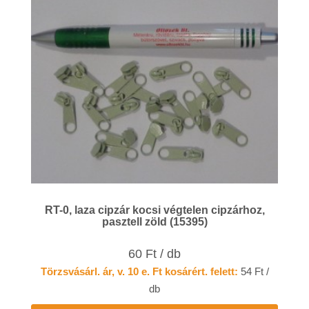
RT-0, laza cipzár kocsi végtelen cipzárhoz,
pasztell zöld (15395)
60 Ft / db
Törzsvásárl. ár, v. 10 e. Ft kosárért. felett:
54 Ft /
db