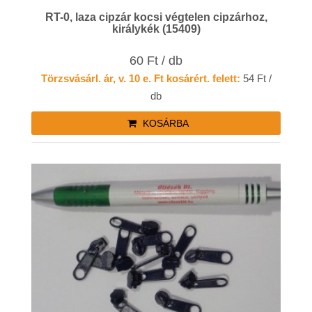
RT-0, laza cipzár kocsi végtelen cipzárhoz,
királykék (15409)
60 Ft / db
Törzsvásárl. ár, v. 10 e. Ft kosárért. felett:
54 Ft /
db
KOSÁRBA