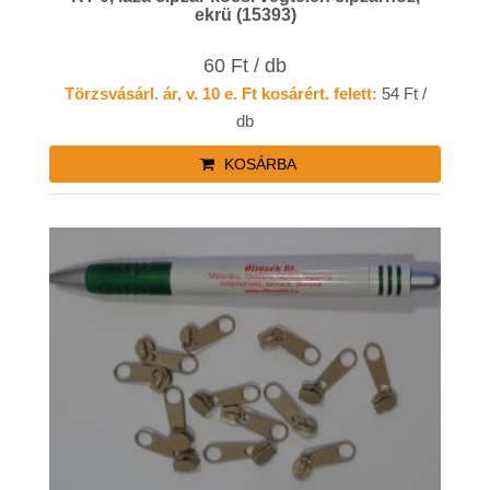
ekrü (15393)
60 Ft / db
Törzsvásárl. ár, v. 10 e. Ft kosárért. felett:
54 Ft /
db
KOSÁRBA