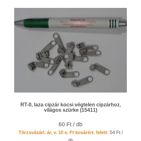
RT-0, laza cipzár kocsi végtelen cipzárhoz,
világos szürke (15411)
60 Ft / db
Törzsvásárl. ár, v. 10 e. Ft kosárért. felett:
54 Ft /
db