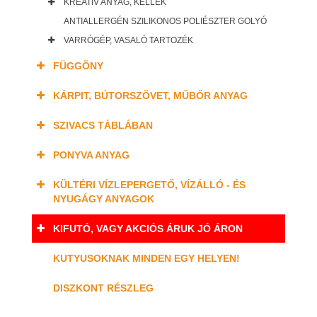
KREATÍV ANYAG, KELLÉK
ANTIALLERGÉN SZILIKONOS POLIÉSZTER GOLYÓ
VARRÓGÉP, VASALÓ TARTOZÉK
FÜGGÖNY
KÁRPIT, BÚTORSZÖVET, MŰBŐR ANYAG
SZIVACS TÁBLÁBAN
PONYVA ANYAG
KÜLTÉRI VÍZLEPERGETŐ, VÍZÁLLÓ - ÉS
NYUGÁGY ANYAGOK
KIFUTÓ, VAGY AKCIÓS ÁRUK JÓ ÁRON
KUTYUSOKNAK MINDEN EGY HELYEN!
DISZKONT RÉSZLEG