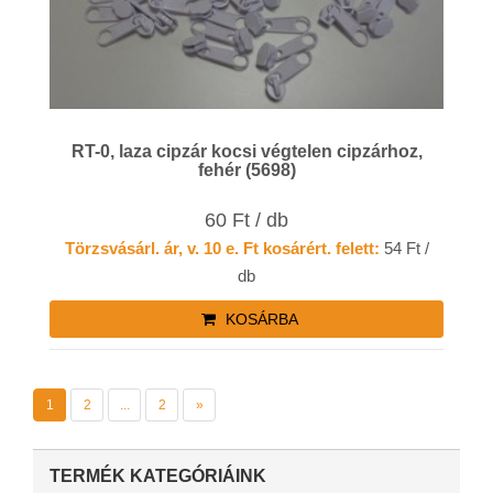
RT-0, laza cipzár kocsi végtelen cipzárhoz,
fehér (5698)
60 Ft / db
Törzsvásárl. ár, v. 10 e. Ft kosárért. felett:
54 Ft /
db
KOSÁRBA
1
2
...
2
»
TERMÉK KATEGÓRIÁINK