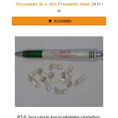
Törzsvásárl. ár, v. 10 e. Ft kosárért. felett:
54 Ft /
db
KOSÁRBA
RT-0, laza cipzár kocsi végtelen cipzárhoz,