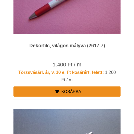
Dekorfilc, világos mályva (2617-7)
1.400 Ft / m
Törzsvásárl. ár, v. 10 e. Ft kosárért. felett:
1.260
Ft / m
KOSÁRBA