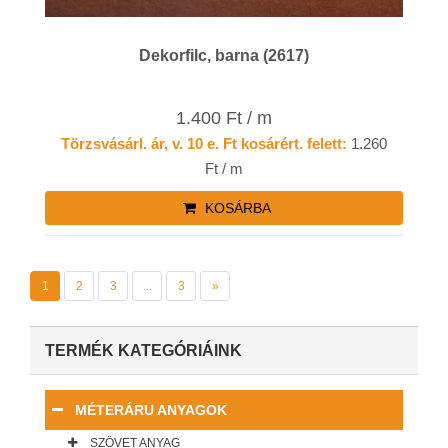
Dekorfilc, barna (2617)
1.400 Ft / m
Törzsvásárl. ár, v. 10 e. Ft kosárért. felett:
1.260
Ft / m
KOSÁRBA
1
2
3
...
3
»
TERMÉK KATEGÓRIÁINK
MÉTERÁRU ANYAGOK
SZÖVET ANYAG