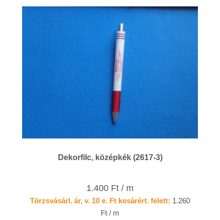
Dekorfilc, középkék (2617-3)
1.400 Ft / m
Törzsvásárl. ár, v. 10 e. Ft kosárért. felett:
1.260
Ft / m