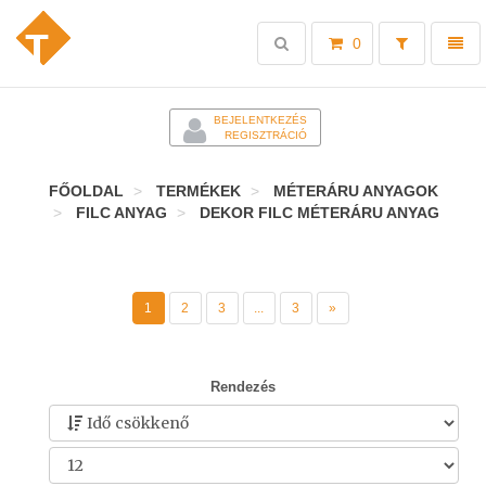
Toggle
Toggl
0
search
naviga
-
BEJELENTKEZÉS
REGISZTRÁCIÓ
FŐOLDAL
TERMÉKEK
MÉTERÁRU ANYAGOK
FILC ANYAG
DEKOR FILC MÉTERÁRU ANYAG
1
2
3
...
3
»
Rendezés