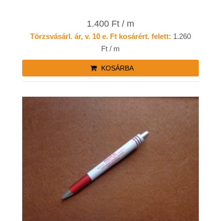
1.400 Ft / m
Törzsvásárl. ár, v. 10 e. Ft kosárért. felett:
1.260
Ft / m
KOSÁRBA