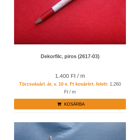
Dekorfilc, piros (2617-03)
1.400 Ft / m
Törzsvásárl. ár, v. 10 e. Ft kosárért. felett:
1.260
Ft / m
KOSÁRBA