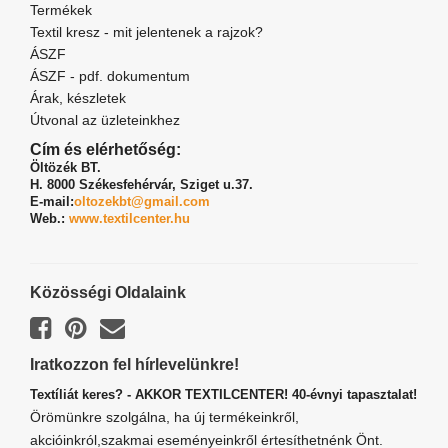
Termékek
Textil kresz - mit jelentenek a rajzok?
ÁSZF
ÁSZF - pdf. dokumentum
Árak, készletek
Útvonal az üzleteinkhez
Cím és elérhetőség:
Öltözék BT.
H. 8000 Székesfehérvár,
Sziget u.37.
E-mail:
oltozekbt@gmail.com
Web.:
www.textilcenter.hu
Közösségi Oldalaink
Iratkozzon fel hírlevelünkre!
Textíliát keres? - AKKOR TEXTILCENTER! 40-évnyi tapasztalat!
Örömünkre szolgálna, ha új termékeinkről,
akcióinkról,szakmai eseményeinkről értesíthetnénk Önt.