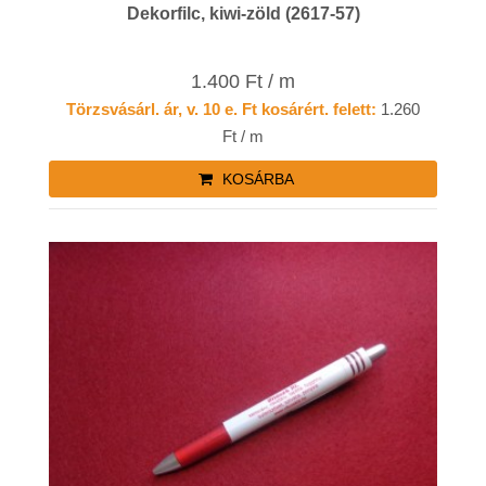
Dekorfilc, kiwi-zöld (2617-57)
1.400 Ft / m
Törzsvásárl. ár, v. 10 e. Ft kosárért. felett:
1.260
Ft / m
KOSÁRBA