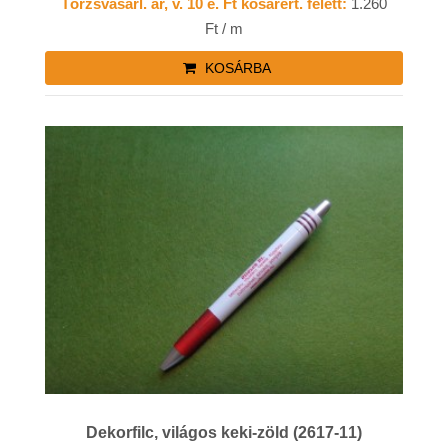
Törzsvásárl. ár, v. 10 e. Ft kosárért. felett:
1.260
Ft / m
KOSÁRBA
Dekorfilc, világos keki-zöld (2617-11)