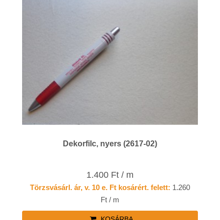
Dekorfilc, nyers (2617-02)
1.400 Ft / m
Törzsvásárl. ár, v. 10 e. Ft kosárért. felett:
1.260
Ft / m
KOSÁRBA