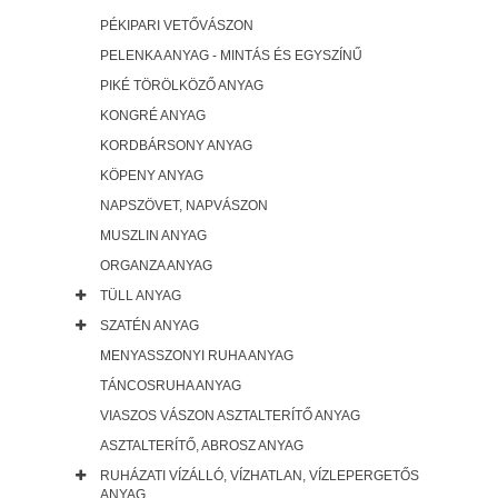
PÉKIPARI VETŐVÁSZON
PELENKA ANYAG - MINTÁS ÉS EGYSZÍNŰ
PIKÉ TÖRÖLKÖZŐ ANYAG
KONGRÉ ANYAG
KORDBÁRSONY ANYAG
KÖPENY ANYAG
NAPSZÖVET, NAPVÁSZON
MUSZLIN ANYAG
ORGANZA ANYAG
TÜLL ANYAG
SZATÉN ANYAG
MENYASSZONYI RUHA ANYAG
TÁNCOSRUHA ANYAG
VIASZOS VÁSZON ASZTALTERÍTŐ ANYAG
ASZTALTERÍTŐ, ABROSZ ANYAG
RUHÁZATI VÍZÁLLÓ, VÍZHATLAN, VÍZLEPERGETŐS
ANYAG