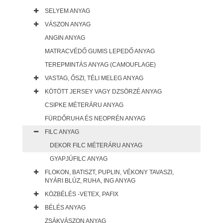
SELYEM ANYAG
VÁSZON ANYAG
ANGIN ANYAG
MATRACVÉDŐ GUMIS LEPEDŐ ANYAG
TEREPMINTÁS ANYAG (CAMOUFLAGE)
VASTAG, ŐSZI, TÉLI MELEG ANYAG
KÖTÖTT JERSEY VAGY DZSÖRZÉ ANYAG
CSIPKE MÉTERÁRU ANYAG
FÜRDŐRUHA ÉS NEOPRÉN ANYAG
FILC ANYAG
DEKOR FILC MÉTERÁRU ANYAG
GYAPJÚFILC ANYAG
FLOKON, BATISZT, PUPLIN, VÉKONY TAVASZI,
NYÁRI BLÚZ, RUHA, ING ANYAG
KÖZBÉLÉS -VETEX, PAFIX
BÉLÉS ANYAG
ZSÁKVÁSZON ANYAG