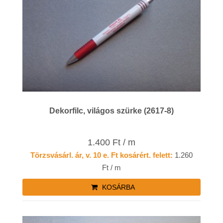
Dekorfilc, világos szürke (2617-8)
1.400 Ft / m
Törzsvásárl. ár, v. 10 e. Ft kosárért. felett:
1.260
Ft / m
KOSÁRBA