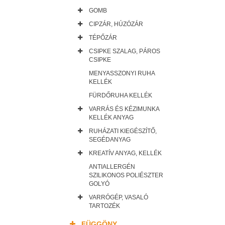
GOMB
CIPZÁR, HÚZÓZÁR
TÉPŐZÁR
CSIPKE SZALAG, PÁROS
CSIPKE
MENYASSZONYI RUHA
KELLÉK
FÜRDŐRUHA KELLÉK
VARRÁS ÉS KÉZIMUNKA
KELLÉK ANYAG
RUHÁZATI KIEGÉSZÍTŐ,
SEGÉDANYAG
KREATÍV ANYAG, KELLÉK
ANTIALLERGÉN
SZILIKONOS POLIÉSZTER
GOLYÓ
VARRÓGÉP, VASALÓ
TARTOZÉK
FÜGGÖNY