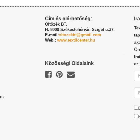
Cím és elérhetőség:
Ir
Öltözék BT.
Te
H. 8000 Székesfehérvár,
Sziget u.37.
E-mail:
oltozekbt@gmail.com
tap
Web.:
www.textilcenter.hu
ak
Ön
Ira
Közösségi Oldalaink
a
hoz