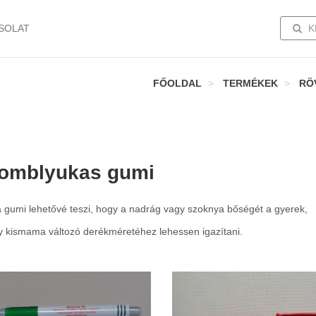
TOGG
SOLAT
K
FŐOLDAL
TERMÉKEK
RÖ
omblyukas gumi
a gumi lehetővé teszi, hogy a nadrág vagy szoknya bőségét a gyerek,
y kismama változó derékméretéhez lehessen igazítani.