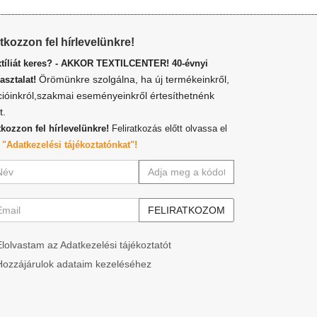
atkozzon fel hírlevelünkre!
xtíliát keres? - AKKOR TEXTILCENTER! 40-évnyi
Örömünkre szolgálna, ha új termékeinkről,
asztalat!
cióinkról,szakmai eseményeinkről értesíthetnénk
t.
tkozzon fel hírlevelünkre!
Feliratkozás előtt olvassa el
z
"Adatkezelési tájékoztatónkat"!
Elolvastam az Adatkezelési tájékoztatót
Hozzájárulok adataim kezeléséhez