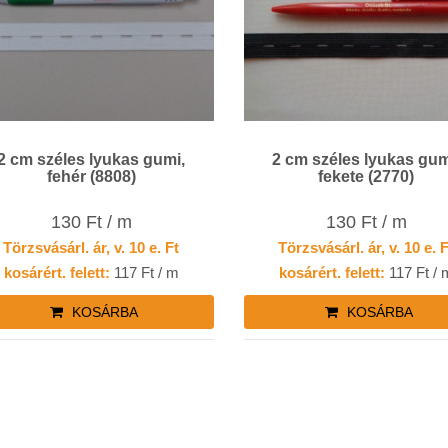
2 cm széles lyukas gumi,
2 cm széles lyukas gum
fehér (8808)
fekete (2770)
130 Ft / m
130 Ft / m
Törzsvásárl. ár, v. 10 e. Ft
Törzsvásárl. ár, v. 10 e. 
kosárért. felett:
117 Ft / m
kosárért. felett:
117 Ft / 
KOSÁRBA
KOSÁRBA