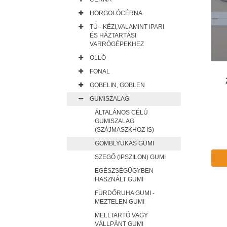
HORGOLÓCÉRNA
TŰ - KÉZI,VALAMINT IPARI
ÉS HÁZTARTÁSI
VARRÓGÉPEKHEZ
OLLÓ
FONAL
GOBELIN, GOBLEN
GUMISZALAG
ÁLTALÁNOS CÉLÚ
GUMISZALAG
(SZÁJMASZKHOZ IS)
GOMBLYUKAS GUMI
SZEGŐ (IPSZILON) GUMI
EGÉSZSÉGÜGYBEN
HASZNÁLT GUMI
FÜRDŐRUHA GUMI -
MEZTELEN GUMI
MELLTARTÓ VAGY
VÁLLPÁNT GUMI