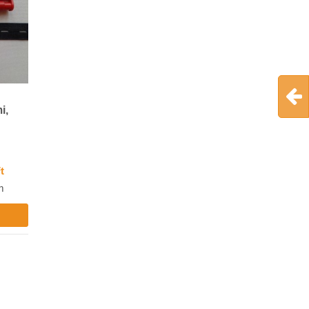
i,
Ft
m