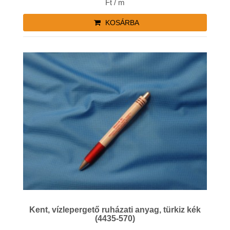
Ft / m
KOSÁRBA
Kent, vízlepergető ruházati anyag, türkiz kék
(4435-570)