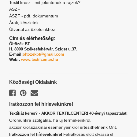
Textil kresz - mit jelentenek a rajzok?
ÁSZF
ÁSZF - pdf. dokumentum
Árak, készletek
Útvonal az üzleteinkhez
Cím és elérhetőség:
Öltözék BT.
H. 8000 Székesfehérvár,
Sziget u.37.
E-mail:
oltozekbt@gmail.com
Web.:
www.textilcenter.hu
Közösségi Oldalaink
Iratkozzon fel hírlevelünkre!
Textíliát keres? - AKKOR TEXTILCENTER! 40-évnyi tapasztalat!
Örömünkre szolgálna, ha új termékeinkről,
akcióinkról,szakmai eseményeinkről értesíthetnénk Önt.
Iratkozzon fel hírlevelünkre!
Feliratkozás előtt olvassa el