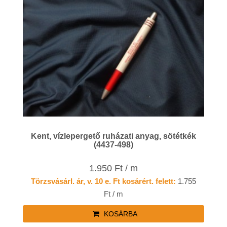
Kent, vízlepergető ruházati anyag, sötétkék
(4437-498)
1.950 Ft / m
Törzsvásárl. ár, v. 10 e. Ft kosárért. felett:
1.755
Ft / m
KOSÁRBA