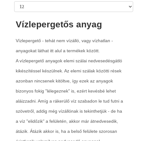
Vízlepergetős anyag
Vízlepergető - tehát nem vízálló, vagy vízhatlan -
anyagokat láthat itt alul a termékek között.
A vízlepergető anyagok elemi szálai nedvesedésgátló
kikészítéssel készülnek. Az elemi szálak közötti rések
azonban nincsenek kitöltve, így ezek az anyagok
bizonyos fokig "lélegeznek" is, ezért kevésbé lehet
aláizzadni. Amíg a rákerülő víz szabadon le tud futni a
szövetről, addig még vízállónak is tekinthetjük - de ha
a víz "elidőzik" a felületén, akkor már átnedvesedik,
átázik. Átázik akkor is, ha a belső felülete szorosan