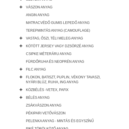
VÁSZON ANYAG
ANGIN ANYAG
MATRACVÉDŐ GUMIS LEPEDŐ ANYAG
TEREPMINTÁS ANYAG (CAMOUFLAGE)
VASTAG, ŐSZI, TÉLI MELEG ANYAG
KÖTÖTT JERSEY VAGY DZSÖRZÉ ANYAG
CSIPKE MÉTERÁRU ANYAG
FÜRDŐRUHA ÉS NEOPRÉN ANYAG
FILC ANYAG
FLOKON, BATISZT, PUPLIN, VÉKONY TAVASZI,
NYÁRI BLÚZ, RUHA, ING ANYAG
KÖZBÉLÉS -VETEX, PAFIX
BÉLÉS ANYAG
ZSÁKVÁSZON ANYAG
PÉKIPARI VETŐVÁSZON
PELENKA ANYAG - MINTÁS ÉS EGYSZÍNŰ
PIKÉ TÖRÖLKÖZŐ ANYAG