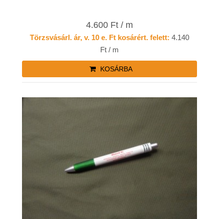
4.600 Ft / m
Törzsvásárl. ár, v. 10 e. Ft kosárért. felett:
4.140
Ft / m
KOSÁRBA