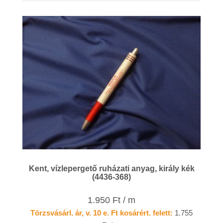
Kent, vízlepergető ruházati anyag, király kék
(4436-368)
1.950 Ft / m
Törzsvásárl. ár, v. 10 e. Ft kosárért. felett:
1.755