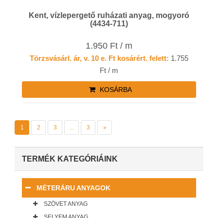
Kent, vízlepergető ruházati anyag, mogyoró
(4434-711)
1.950 Ft / m
Törzsvásárl. ár, v. 10 e. Ft kosárért. felett:
1.755
Ft / m
KOSÁRBA
1
2
3
...
3
»
TERMÉK KATEGÓRIÁINK
MÉTERÁRU ANYAGOK
SZÖVET ANYAG
SELYEM ANYAG