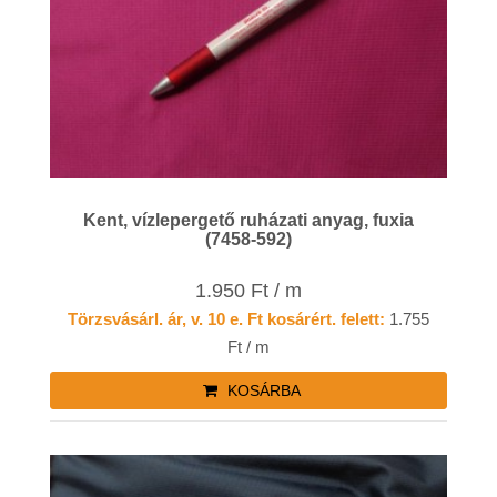
Kent, vízlepergető ruházati anyag, fuxia
(7458-592)
1.950 Ft / m
Törzsvásárl. ár, v. 10 e. Ft kosárért. felett:
1.755
Ft / m
KOSÁRBA