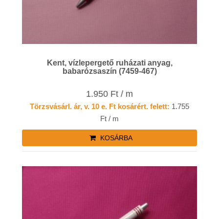
Kent, vízlepergető ruházati anyag,
babarózsaszín (7459-467)
1.950 Ft / m
Törzsvásárl. ár, v. 10 e. Ft kosárért. felett:
1.755
Ft / m
KOSÁRBA