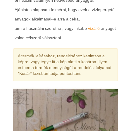
érintkezik valamilyen nedvesedő anyaggal.
Ajánlatos alaposan felmérni, hogy ezek a vízlepergető
anyagok alkalmasak-e arra a célra,
amire használni szeretné , vagy inkább
vízálló
anyagot
volna célszerű választani.
A termék leírásához, rendeléséhez kattintson a
képre, vagy tegye itt a kép alatti a kosárba. Ilyen
estben a termék mennyiségét a rendelési folyamat
*Kosár* fázisban tudja pontosítani.