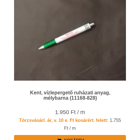
Kent, vízlepergető ruházati anyag,
mélybarna (11168-828)
1.950 Ft / m
Törzsvásárl. ár, v. 10 e. Ft kosárért. felett:
1.755
Ft / m