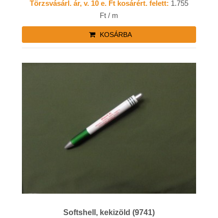
Törzsvásárl. ár, v. 10 e. Ft kosárért. felett:
1.755
Ft / m
KOSÁRBA
Softshell, kekizöld (9741)