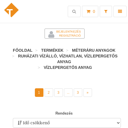
Toggle
Toggl
0
search
naviga
-
BEJELENTKEZÉS
REGISZTRÁCIÓ
FŐOLDAL
TERMÉKEK
MÉTERÁRU ANYAGOK
RUHÁZATI VÍZÁLLÓ, VÍZHATLAN, VÍZLEPERGETŐS
ANYAG
VÍZLEPERGETŐS ANYAG
1
2
3
...
3
»
Rendezés