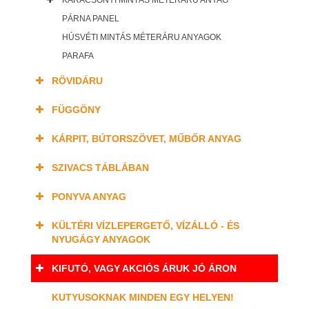
KARÁCSONYI MINTÁS MÉTERÁRU ANYAG
PÁRNA PANEL
HÚSVÉTI MINTÁS MÉTERÁRU ANYAGOK
PARAFA
RÖVIDÁRU
FÜGGÖNY
KÁRPIT, BÚTORSZÖVET, MŰBŐR ANYAG
SZIVACS TÁBLÁBAN
PONYVA ANYAG
KÜLTÉRI VÍZLEPERGETŐ, VÍZÁLLÓ - ÉS
NYUGÁGY ANYAGOK
KIFUTÓ, VAGY AKCIÓS ÁRUK JÓ ÁRON
KUTYUSOKNAK MINDEN EGY HELYEN!