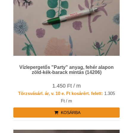
Vízlepergetős "Party" anyag, fehér alapon
zöld-kék-barack mintás (14206)
1.450 Ft / m
Törzsvásárl. ár, v. 10 e. Ft kosárért. felett:
1.305
Ft / m
KOSÁRBA