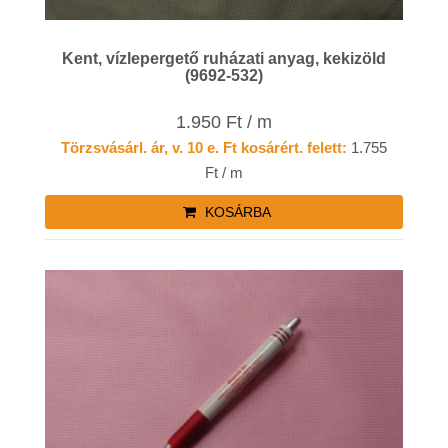
Kent, vízlepergető ruházati anyag, kekizöld
(9692-532)
1.950 Ft / m
Törzsvásárl. ár, v. 10 e. Ft kosárért. felett:
1.755
Ft / m
KOSÁRBA