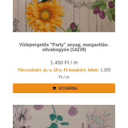
Vízlepergetős "Party" anyag, margarétás-
olivabogyós (14239)
1.450 Ft / m
Törzsvásárl. ár, v. 10 e. Ft kosárért. felett:
1.305
Ft / m
KOSÁRBA