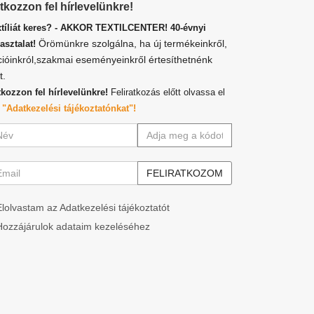
atkozzon fel hírlevelünkre!
xtíliát keres? - AKKOR TEXTILCENTER! 40-évnyi
Örömünkre szolgálna, ha új termékeinkről,
asztalat!
cióinkról,szakmai eseményeinkről értesíthetnénk
t.
tkozzon fel hírlevelünkre!
Feliratkozás előtt olvassa el
z
"Adatkezelési tájékoztatónkat"!
Elolvastam az Adatkezelési tájékoztatót
Hozzájárulok adataim kezeléséhez