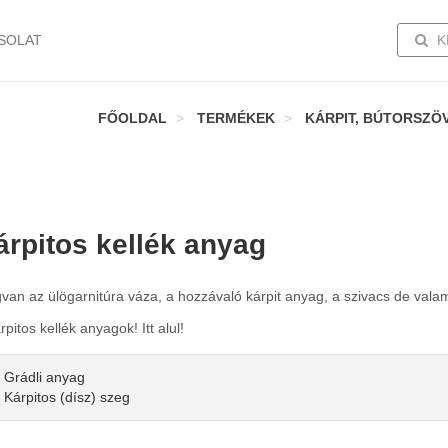
TOGG
SOLAT
K
FŐOLDAL
TERMÉKEK
KÁRPIT, BÚTORSZÖ
árpitos kellék anyag
an az ülögarnitúra váza, a hozzávaló kárpit anyag, a szivacs de vala
rpitos kellék anyagok! Itt alul!
Grádli anyag
Kárpitos (dísz) szeg