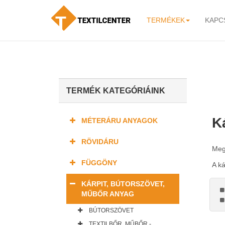
TERMÉKEK
KAPC
-
TERMÉK KATEGÓRIÁINK
K
MÉTERÁRU ANYAGOK
RÖVIDÁRU
Megv
FÜGGÖNY
A ká
KÁRPIT, BÚTORSZÖVET,
MŰBŐR ANYAG
BÚTORSZÖVET
TEXTILBŐR, MŰBŐR -