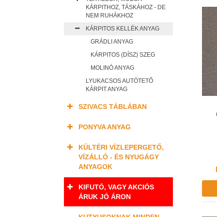
KÁRPITHOZ, TÁSKÁHOZ - DE
NEM RUHÁKHOZ
KÁRPITOS KELLÉK ANYAG
GRÁDLI ANYAG
KÁRPITOS (DÍSZ) SZEG
MOLINÓ ANYAG
LYUKACSOS AUTÓTETŐ
KÁRPIT ANYAG
SZIVACS TÁBLÁBAN
PONYVA ANYAG
KÜLTÉRI VÍZLEPERGETŐ,
VÍZÁLLÓ - ÉS NYUGÁGY
ANYAGOK
KIFUTÓ, VAGY AKCIÓS
ÁRUK JÓ ÁRON