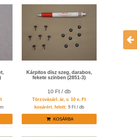
t,
Kárpitos dísz szeg, darabos,
)
fekete színben (2851-3)
10 Ft / db
Ft
Törzsvásárl. ár, v. 10 e. Ft
 m
kosárért. felett:
9 Ft / db
KOSÁRBA