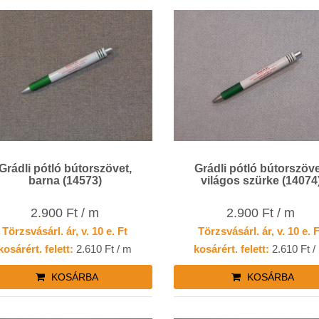
Grádli pótló bútorszövet,
Grádli pótló bútorszöve
barna (14573)
világos szürke (14074
2.900 Ft / m
2.900 Ft / m
Törzsvásárl. ár, v. 10 e. Ft
Törzsvásárl. ár, v. 10 e. 
kosárért. felett:
2.610 Ft / m
kosárért. felett:
2.610 Ft /
KOSÁRBA
KOSÁRBA