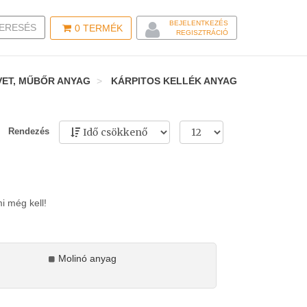
BEJELENTKEZÉS
LE SEARCH
ERESÉS
0
TERMÉK
REGISZTRÁCIÓ
VET, MŰBŐR ANYAG
KÁRPITOS KELLÉK ANYAG
Rendezés
mi még kell!
Molinó anyag