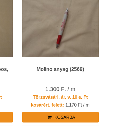
bos,
Molino anyag (2569)
1.300 Ft / m
Ft
Törzsvásárl. ár, v. 10 e. Ft
kosárért. felett:
1.170 Ft / m
KOSÁRBA