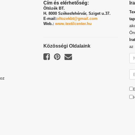
Cím és elérhetőség:
Ir
Öltözék BT.
Te
H. 8000 Székesfehérvár,
Sziget u.37.
E-mail:
oltozekbt@gmail.com
tap
Web.:
www.textilcenter.hu
ak
Ön
Ira
Közösségi Oldalaink
a
hoz