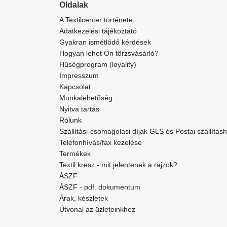
Oldalak
A Textilcenter története
Adatkezelési tájékoztató
Gyakran ismétlődő kérdések
Hogyan lehet Ön törzsvásárló?
Hűségprogram (loyality)
Impresszum
Kapcsolat
Munkalehetőség
Nyitva tartás
Rólunk
Szállítási-csomagolási díjak GLS és Postai szállítás
Telefonhívás/fax kezelése
Termékek
Textil kresz - mit jelentenek a rajzok?
ÁSZF
ÁSZF - pdf. dokumentum
Árak, készletek
Útvonal az üzleteinkhez