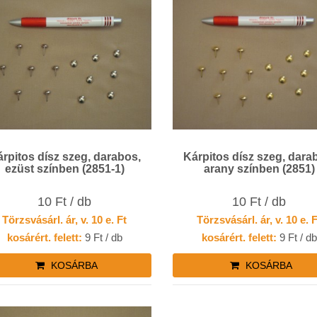
rpitos dísz szeg, darabos,
Kárpitos dísz szeg, dara
ezüst színben (2851-1)
arany színben (2851)
10 Ft / db
10 Ft / db
Törzsvásárl. ár, v. 10 e. Ft
Törzsvásárl. ár, v. 10 e. 
kosárért. felett:
9 Ft / db
kosárért. felett:
9 Ft / db
KOSÁRBA
KOSÁRBA