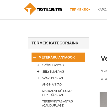
TERMÉKEK
KAPC
-
TERMÉK KATEGÓRIÁINK
V
MÉTERÁRU ANYAGOK
SZÖVET ANYAG
A ve
SELYEM ANYAG
VÁSZON ANYAG
a ra
ANGIN ANYAG
MATRACVÉDŐ GUMIS
LEPEDŐ ANYAG
TEREPMINTÁS ANYAG
(CAMOUFLAGE)