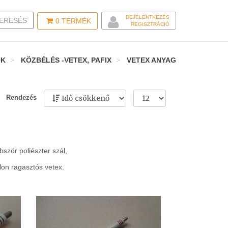
BEJELENTKEZÉS
LE SEARCH
ERESÉS
0
TERMÉK
REGISZTRÁCIÓ
OK
KÖZBÉLÉS -VETEX, PAFIX
VETEX ANYAG
Rendezés
ször poliészter szál,
lon ragasztós vetex.