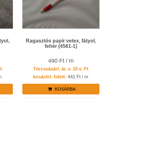
Ragasztós papír vetex, fátyol,
fehér (4561-1)
490 Ft / m
Ft
Törzsvásárl. ár, v. 10 e. Ft
m
kosárért. felett:
441 Ft / m
KOSÁRBA