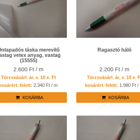
Öntapadós táska merevítő
Ragasztó háló
astag vetex anyag, vastag
(15555)
2.600 Ft / m
2.200 Ft / m
Törzsvásárl. ár, v. 10 e. Ft
Törzsvásárl. ár, v. 10 e. 
kosárért. felett:
2.340 Ft / m
kosárért. felett:
1.980 Ft /
KOSÁRBA
KOSÁRBA