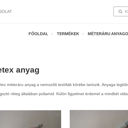
TOGG
SOLAT
K
FŐOLDAL
TERMÉKEK
MÉTERÁRU ANYAG
etex anyag
tex méteráru anyag a nemszőtt textíliák körébe tartozik. Anyaga legtöbb
gsztó réteg általában poliamid. Külön figyelmet érdemel a mindkét olda