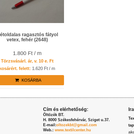
étoldalas ragasztós fátyol
vetex, fehér (2648)
1.800 Ft / m
Törzsvásárl. ár, v. 10 e. Ft
kosárért. felett:
1.620 Ft / m
KOSÁRBA
Cím és elérhetőség:
Ir
Öltözék BT.
Te
H. 8000 Székesfehérvár,
Sziget u.37.
E-mail:
oltozekbt@gmail.com
tap
Web.:
www.textilcenter.hu
ak