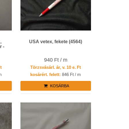
USA vetex, fekete (4564)
 -
940 Ft / m
Ft
Törzsvásárl. ár, v. 10 e. Ft
m
kosárért. felett:
846 Ft / m
KOSÁRBA