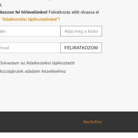
t.
tkozzon fel hírlevelünkre!
Feliratkozás előtt olvassa el
z
"Adatkezelési tájékoztatónkat"!
Elolvastam az Adatkezelési tájékoztatót
Hozzájárulok adataim kezeléséhez
NeoSoft.hu