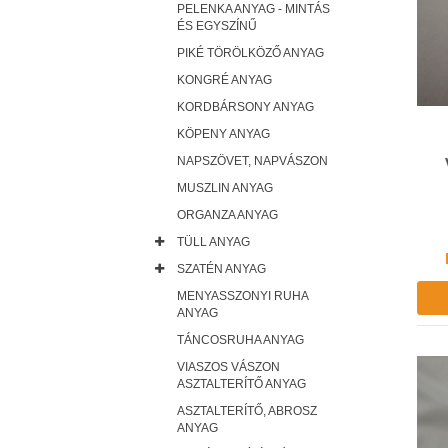
PELENKA ANYAG - MINTÁS
ÉS EGYSZÍNŰ
PIKÉ TÖRÖLKÖZŐ ANYAG
KONGRÉ ANYAG
KORDBÁRSONY ANYAG
KÖPENY ANYAG
NAPSZÖVET, NAPVÁSZON
MUSZLIN ANYAG
ORGANZA ANYAG
TÜLL ANYAG
SZATÉN ANYAG
MENYASSZONYI RUHA
ANYAG
TÁNCOSRUHA ANYAG
VIASZOS VÁSZON
ASZTALTERÍTŐ ANYAG
ASZTALTERÍTŐ, ABROSZ
ANYAG