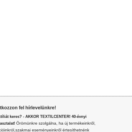
atkozzon fel hírlevelünkre!
xtíliát keres? - AKKOR TEXTILCENTER! 40-évnyi
Örömünkre szolgálna, ha új termékeinkről,
asztalat!
cióinkról,szakmai eseményeinkről értesíthetnénk