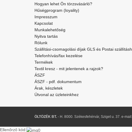
Hogyan lehet Ön törzsvásárló?
Hűségprogram (loyality)
Impresszum
Kapcsolat
Munkalehetőség
Nyitva tartás
Rólunk
Szállítási-csomagolási díjak GLS és Postai szállítás
Telefonhívás/fax kezelése
Termékek
Textil kresz - mit jelentenek a rajzok?
ÁSZF
ÁSZF - pdf. dokumentum
Árak, készletek
Útvonal az üzleteinkhez
ÖLTÖZÉK BT.
- H. 8000. Székesfehérvár, Sziget u. 37. e-mai
Ellenőrző kód: