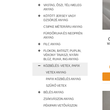
VASTAG, ŐSZI, TÉLI MELEG
ANYAG
KÖTÖTT JERSEY VAGY
DZSÖRZÉ ANYAG
CSIPKE MÉTERÁRU ANYAG
FÜRDŐRUHA ÉS NEOPRÉN
ANYAG
v
FILC ANYAG
FLOKON, BATISZT, PUPLIN,
VÉKONY TAVASZI, NYÁRI
BLÚZ, RUHA, ING ANYAG
KÖZBÉLÉS -VETEX, PAFIX
VETEX ANYAG
PAFIX KÖZBÉLÉS ANYAG
SZŰRŐ VETEX
BÉLÉS ANYAG
ZSÁKVÁSZON ANYAG
PÉKIPARI VETŐVÁSZON