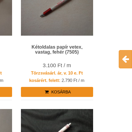
Kétoldalas papír vetex,
vastag, fehér (7505)
3.100 Ft / m
Ft
Törzsvásárl. ár, v. 10 e. Ft
 m
kosárért. felett:
2.790 Ft / m
KOSÁRBA