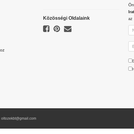
Ön
Ira
Közösségi Oldalaink
a
hoz
l: oltozekbt@gmail.com