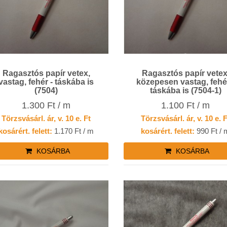
Ragasztós papír vetex,
Ragasztós papír vetex,
vastag, fehér - táskába is
közepesen vastag, fehér
(7504)
táskába is (7504-1)
1.300 Ft / m
1.100 Ft / m
Törzsvásárl. ár, v. 10 e. Ft
Törzsvásárl. ár, v. 10 e. 
kosárért. felett:
1.170 Ft / m
kosárért. felett:
990 Ft / 
KOSÁRBA
KOSÁRBA