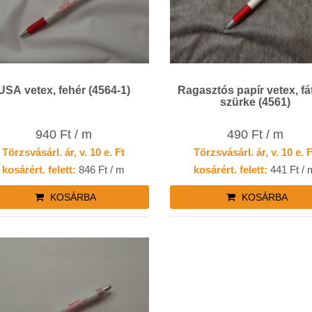
USA vetex, fehér (4564-1)
Ragasztós papír vetex, fátyol,
szürke (4561)
940 Ft / m
490 Ft / m
Törzsvásárl. ár, v. 10 e. Ft
Törzsvásárl. ár, v. 10 e. 
kosárért. felett:
846 Ft / m
kosárért. felett:
441 Ft / 
KOSÁRBA
KOSÁRBA