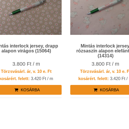
ntás interlock jersey, drapp
Mintás interlock jersey
alapon virágos (15064)
rózsaszín alapon elefán
(14314)
3.800 Ft / m
3.800 Ft / m
Törzsvásárl. ár, v. 10 e. Ft
Törzsvásárl. ár, v. 10 e. 
kosárért. felett:
3.420 Ft / m
kosárért. felett:
3.420 Ft /
KOSÁRBA
KOSÁRBA