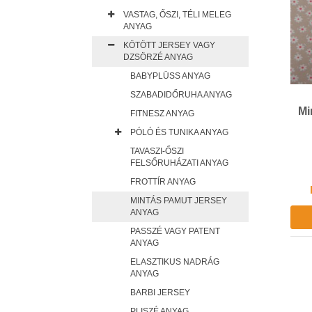
VASTAG, ŐSZI, TÉLI MELEG
ANYAG
KÖTÖTT JERSEY VAGY
DZSÖRZÉ ANYAG
BABYPLÜSS ANYAG
SZABADIDŐRUHA ANYAG
Mi
FITNESZ ANYAG
PÓLÓ ÉS TUNIKA ANYAG
TAVASZI-ŐSZI
FELSŐRUHÁZATI ANYAG
FROTTÍR ANYAG
MINTÁS PAMUT JERSEY
ANYAG
PASSZÉ VAGY PATENT
ANYAG
ELASZTIKUS NADRÁG
ANYAG
BARBI JERSEY
PLISZÉ ANYAG