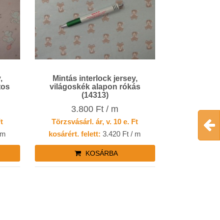
,
Mintás interlock jersey,
tos
világoskék alapon rókás
(14313)
3.800 Ft / m
Ft
Törzsvásárl. ár, v. 10 e. Ft
 m
kosárért. felett:
3.420 Ft / m
KOSÁRBA