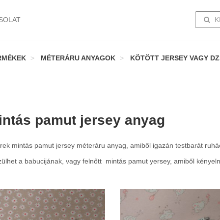
TOGG
SOLAT
K
RMÉKEK
MÉTERÁRU ANYAGOK
KÖTÖTT JERSEY VAGY D
intás pamut jersey anyag
rek mintás pamut jersey méteráru anyag, amiből igazán testbarát ruh
zülhet a babucijának, vagy felnőtt mintás pamut yersey, amiből kénye