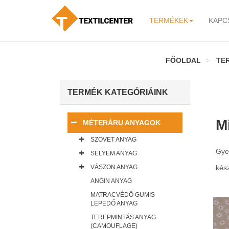
TERMÉKEK
KAPC
-
FŐOLDAL
TE
TERMÉK KATEGÓRIÁINK
M
MÉTERÁRU ANYAGOK
SZÖVET ANYAG
Gye
SELYEM ANYAG
VÁSZON ANYAG
kés
ANGIN ANYAG
MATRACVÉDŐ GUMIS
LEPEDŐ ANYAG
TEREPMINTÁS ANYAG
(CAMOUFLAGE)