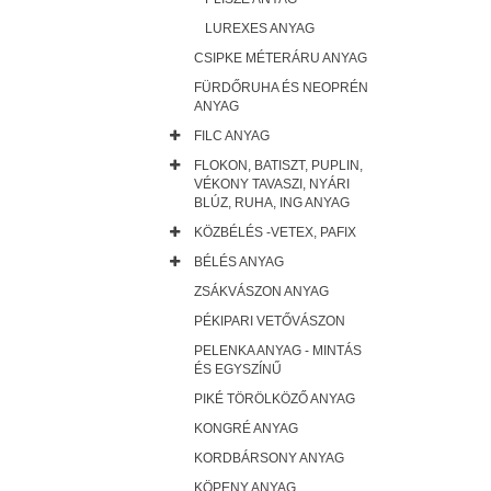
LUREXES ANYAG
CSIPKE MÉTERÁRU ANYAG
FÜRDŐRUHA ÉS NEOPRÉN
ANYAG
FILC ANYAG
FLOKON, BATISZT, PUPLIN,
VÉKONY TAVASZI, NYÁRI
BLÚZ, RUHA, ING ANYAG
KÖZBÉLÉS -VETEX, PAFIX
BÉLÉS ANYAG
ZSÁKVÁSZON ANYAG
PÉKIPARI VETŐVÁSZON
PELENKA ANYAG - MINTÁS
ÉS EGYSZÍNŰ
PIKÉ TÖRÖLKÖZŐ ANYAG
KONGRÉ ANYAG
KORDBÁRSONY ANYAG
KÖPENY ANYAG