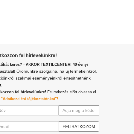
atkozzon fel hírlevelünkre!
xtíliát keres? - AKKOR TEXTILCENTER! 40-évnyi
Örömünkre szolgálna, ha új termékeinkről,
asztalat!
cióinkról,szakmai eseményeinkről értesíthetnénk
t.
tkozzon fel hírlevelünkre!
Feliratkozás előtt olvassa el
z
"Adatkezelési tájékoztatónkat"!