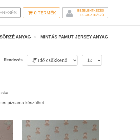
BEJELENTKEZÉS
LE SEARCH
ERESÉS
0
TERMÉK
REGISZTRÁCIÓ
ZSÖRZÉ ANYAG
MINTÁS PAMUT JERSEY ANYAG
Rendezés
ácska
lmes pizsama készülhet.