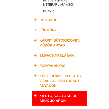
HÚSVÉTI MINTÁS
MÉTERÁRU ANYAGOK
PARAFA
RÖVIDÁRU
FÜGGÖNY
KÁRPIT, BÚTORSZÖVET,
MŰBŐR ANYAG
SZIVACS TÁBLÁBAN
PONYVA ANYAG
KÜLTÉRI VÍZLEPERGETŐ,
VÍZÁLLÓ - ÉS NYUGÁGY
ANYAGOK
KIFUTÓ, VAGY AKCIÓS
ÁRUK JÓ ÁRON