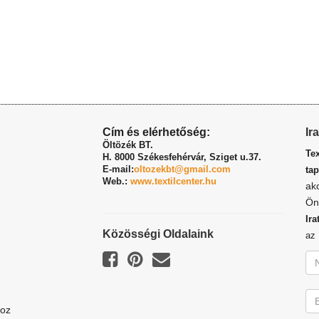
Cím és elérhetőség:
Ir
Öltözék BT.
Te
H. 8000 Székesfehérvár,
Sziget u.37.
E-mail:
oltozekbt@gmail.com
tap
Web.:
www.textilcenter.hu
ak
Ön
Ira
Közösségi Oldalaink
a
hoz