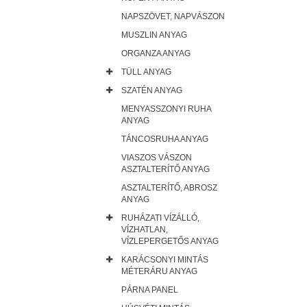
NAPSZÖVET, NAPVÁSZON
MUSZLIN ANYAG
ORGANZA ANYAG
TÜLL ANYAG
SZATÉN ANYAG
MENYASSZONYI RUHA
ANYAG
TÁNCOSRUHA ANYAG
VIASZOS VÁSZON
ASZTALTERÍTŐ ANYAG
ASZTALTERÍTŐ, ABROSZ
ANYAG
RUHÁZATI VÍZÁLLÓ,
VÍZHATLAN,
VÍZLEPERGETŐS ANYAG
KARÁCSONYI MINTÁS
MÉTERÁRU ANYAG
PÁRNA PANEL