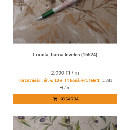
Loneta, barna leveles (15524)
2.090 Ft / m
Törzsvásárl. ár, v. 10 e. Ft kosárért. felett:
1.881
Ft / m
KOSÁRBA