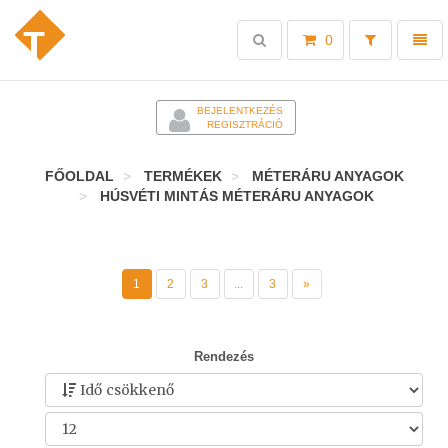
Toggle
Toggl
0
search
naviga
-
BEJELENTKEZÉS
REGISZTRÁCIÓ
FŐOLDAL
TERMÉKEK
MÉTERÁRU ANYAGOK
HÚSVÉTI MINTÁS MÉTERÁRU ANYAGOK
1
2
3
...
3
»
Rendezés