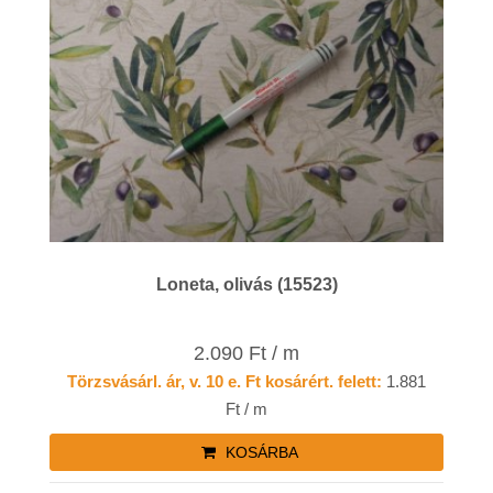
Loneta, olivás (15523)
2.090 Ft / m
Törzsvásárl. ár, v. 10 e. Ft kosárért. felett:
1.881
Ft / m
KOSÁRBA