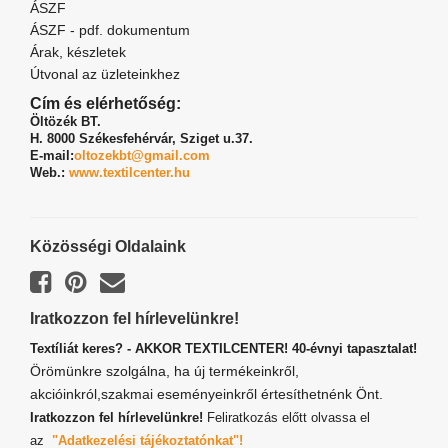
ÁSZF
ÁSZF - pdf. dokumentum
Árak, készletek
Útvonal az üzleteinkhez
Cím és elérhetőség:
Öltözék BT.
H. 8000 Székesfehérvár,
Sziget u.37.
E-mail:
oltozekbt@gmail.com
Web.:
www.textilcenter.hu
Közösségi Oldalaink
Iratkozzon fel hírlevelünkre!
Textíliát keres? - AKKOR TEXTILCENTER! 40-évnyi tapasztalat!
Örömünkre szolgálna, ha új termékeinkről,
akcióinkról,szakmai eseményeinkről értesíthetnénk Önt.
Iratkozzon fel hírlevelünkre!
Feliratkozás előtt olvassa el
az
"Adatkezelési tájékoztatónkat"!