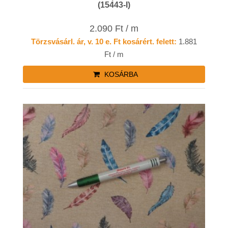
(15443-I)
2.090 Ft / m
Törzsvásárl. ár, v. 10 e. Ft kosárért. felett:
1.881
Ft / m
KOSÁRBA