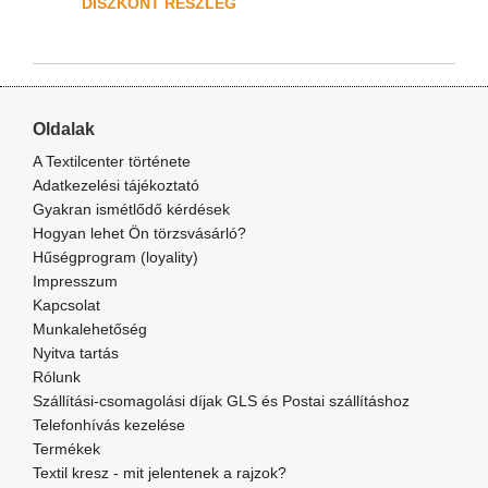
DISZKONT RÉSZLEG
Oldalak
A Textilcenter története
Adatkezelési tájékoztató
Gyakran ismétlődő kérdések
Hogyan lehet Ön törzsvásárló?
Hűségprogram (loyality)
Impresszum
Kapcsolat
Munkalehetőség
Nyitva tartás
Rólunk
Szállítási-csomagolási díjak GLS és Postai szállításhoz
Telefonhívás kezelése
Termékek
Textil kresz - mit jelentenek a rajzok?