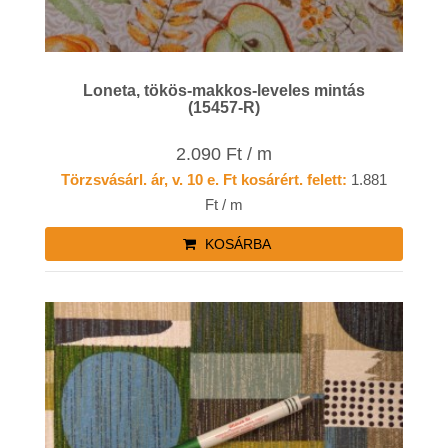
Loneta, tökös-makkos-leveles mintás
(15457-R)
2.090 Ft / m
Törzsvásárl. ár, v. 10 e. Ft kosárért. felett:
1.881
Ft / m
KOSÁRBA