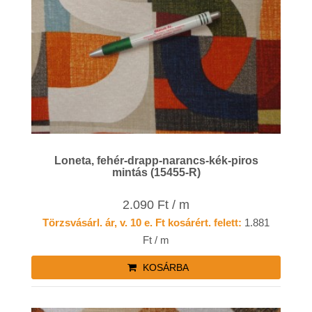
Loneta, fehér-drapp-narancs-kék-piros
mintás (15455-R)
2.090 Ft / m
Törzsvásárl. ár, v. 10 e. Ft kosárért. felett:
1.881
Ft / m
KOSÁRBA