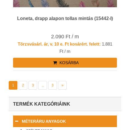
Loneta, drapp alapon tollas mintás (15442-I)
2.090 Ft / m
Törzsvásárl. ár, v. 10 e. Ft kosárért. felett:
1.881
Ft / m
KOSÁRBA
1
2
3
...
3
»
TERMÉK KATEGÓRIÁINK
MÉTERÁRU ANYAGOK