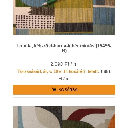
Loneta, kék-zöld-barna-fehér mintás (15456-
R)
2.090 Ft / m
Törzsvásárl. ár, v. 10 e. Ft kosárért. felett:
1.881
Ft / m
KOSÁRBA