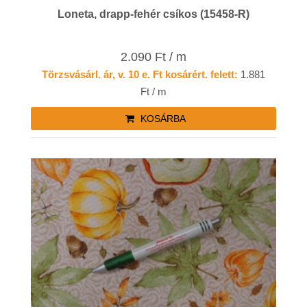
Loneta, drapp-fehér csíkos (15458-R)
2.090 Ft / m
Törzsvásárl. ár, v. 10 e. Ft kosárért. felett:
1.881
Ft / m
KOSÁRBA