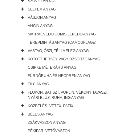
SZÖVET ANYAG
SELYEM ANYAG
VÁSZON ANYAG
ANGIN ANYAG
MATRACVÉDŐ GUMIS LEPEDŐ ANYAG
TEREPMINTÁS ANYAG (CAMOUFLAGE)
VASTAG, ŐSZI, TÉLI MELEG ANYAG
KÖTÖTT JERSEY VAGY DZSÖRZÉ ANYAG
CSIPKE MÉTERÁRU ANYAG
FÜRDŐRUHA ÉS NEOPRÉN ANYAG
FILC ANYAG
FLOKON, BATISZT, PUPLIN, VÉKONY TAVASZI,
NYÁRI BLÚZ, RUHA, ING ANYAG
KÖZBÉLÉS -VETEX, PAFIX
BÉLÉS ANYAG
ZSÁKVÁSZON ANYAG
PÉKIPARI VETŐVÁSZON