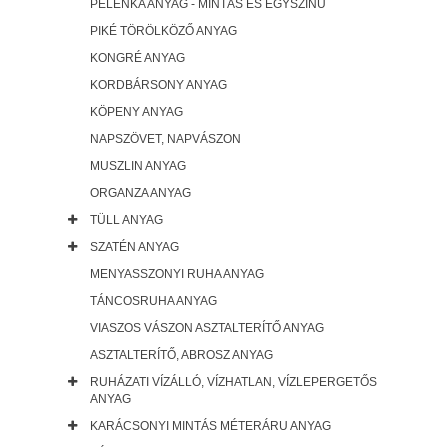
PELENKA ANYAG - MINTÁS ÉS EGYSZÍNŰ
PIKÉ TÖRÖLKÖZŐ ANYAG
KONGRÉ ANYAG
KORDBÁRSONY ANYAG
KÖPENY ANYAG
NAPSZÖVET, NAPVÁSZON
MUSZLIN ANYAG
ORGANZA ANYAG
TÜLL ANYAG
SZATÉN ANYAG
MENYASSZONYI RUHA ANYAG
TÁNCOSRUHA ANYAG
VIASZOS VÁSZON ASZTALTERÍTŐ ANYAG
ASZTALTERÍTŐ, ABROSZ ANYAG
RUHÁZATI VÍZÁLLÓ, VÍZHATLAN, VÍZLEPERGETŐS
ANYAG
KARÁCSONYI MINTÁS MÉTERÁRU ANYAG