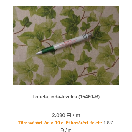
Loneta, inda-leveles (15460-R)
2.090 Ft / m
Törzsvásárl. ár, v. 10 e. Ft kosárért. felett:
1.881
Ft / m