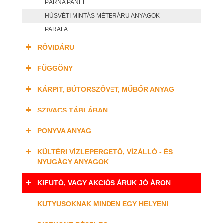
PÁRNA PANEL
HÚSVÉTI MINTÁS MÉTERÁRU ANYAGOK
PARAFA
RÖVIDÁRU
FÜGGÖNY
KÁRPIT, BÚTORSZÖVET, MŰBŐR ANYAG
SZIVACS TÁBLÁBAN
PONYVA ANYAG
KÜLTÉRI VÍZLEPERGETŐ, VÍZÁLLÓ - ÉS
NYUGÁGY ANYAGOK
KIFUTÓ, VAGY AKCIÓS ÁRUK JÓ ÁRON
KUTYUSOKNAK MINDEN EGY HELYEN!