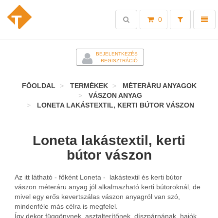
Toggle
Toggl
0
search
naviga
-
BEJELENTKEZÉS
REGISZTRÁCIÓ
FŐOLDAL
TERMÉKEK
MÉTERÁRU ANYAGOK
VÁSZON ANYAG
LONETA LAKÁSTEXTIL, KERTI BÚTOR VÁSZON
Loneta lakástextil, kerti
bútor vászon
Az itt látható - főként Loneta - lakástextil és kerti bútor
vászon méteráru anyag jól alkalmazható kerti bútoroknál, de
mivel egy erős kevertszálas vászon anyagról van szó,
mindenféle más célra is megfelel.
Így dekor függönynek, asztalterítőnek, díszpárnának, hajók,