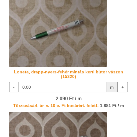
Loneta, drapp-nyers-fehér mintás kerti bútor vászon
(15320)
-
m
+
2.090 Ft / m
Törzsvásárl. ár, v. 10 e. Ft kosárért. felett:
1.881 Ft / m