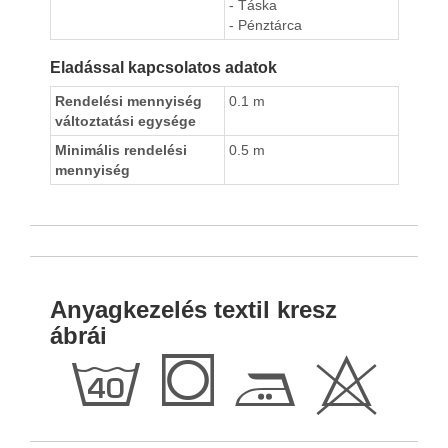
- Táska
- Pénztárca
Eladással kapcsolatos adatok
Rendelési mennyiség
0.1 m
változtatási egysége
Minimális rendelési
0.5 m
mennyiség
Anyagkezelés textil kresz
ábrái
h
Q
E
H