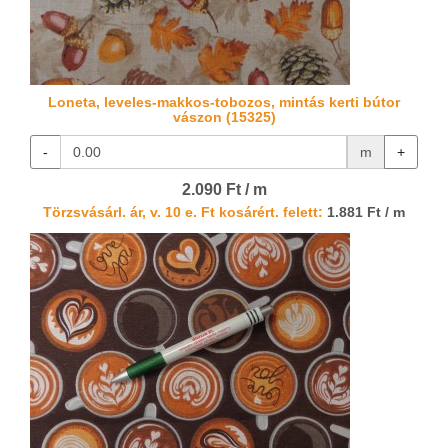
Loneta, leveles-makkos-tobozos, mintás kerti bútor
vászon (15325)
-
m
+
2.090 Ft / m
Törzsvásárl. ár, v. 10 e. Ft kosárért. felett:
1.881 Ft / m