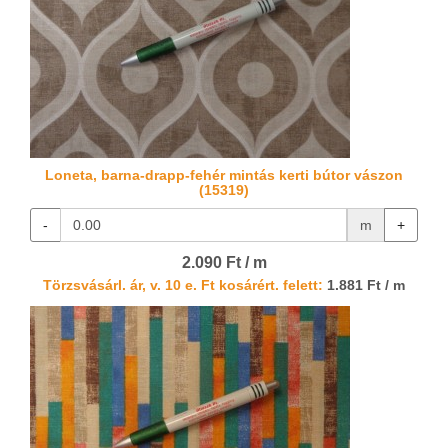
Loneta, barna-drapp-fehér mintás kerti bútor vászon
(15319)
-
m
+
2.090 Ft / m
Törzsvásárl. ár, v. 10 e. Ft kosárért. felett:
1.881 Ft / m