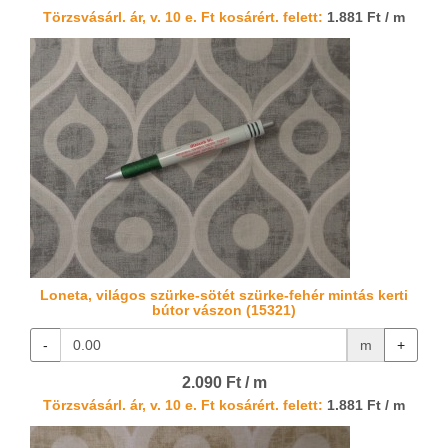
Törzsvásárl. ár, v. 10 e. Ft kosárért. felett:
1.881 Ft / m
Loneta, világos szürke-sötét szürke-fehér mintás kerti
bútor vászon (15321)
-
m
+
2.090 Ft / m
Törzsvásárl. ár, v. 10 e. Ft kosárért. felett:
1.881 Ft / m