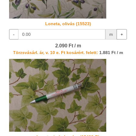
Loneta, olivás (15523)
-
m
+
2.090 Ft / m
Törzsvásárl. ár, v. 10 e. Ft kosárért. felett:
1.881 Ft / m