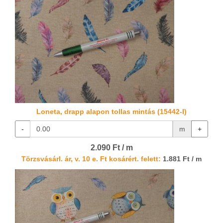
Loneta, drapp alapon tollas mintás (15442-I)
-
m
+
2.090 Ft / m
Törzsvásárl. ár, v. 10 e. Ft kosárért. felett:
1.881 Ft / m