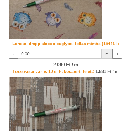
Loneta, drapp alapon baglyos, tollas mintás (15441-I)
-
m
+
2.090 Ft / m
Törzsvásárl. ár, v. 10 e. Ft kosárért. felett:
1.881 Ft / m