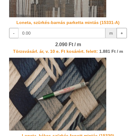
Loneta, szürkés-barnás parketta mintás (15331-A)
-
m
+
2.090 Ft / m
Törzsvásárl. ár, v. 10 e. Ft kosárért. felett:
1.881 Ft / m
Loneta, kékes-szürkés fonott mintás (15330)