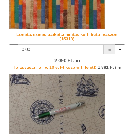
Loneta, színes parketta mintás kerti bútor vászon
(15318)
-
m
+
2.090 Ft / m
Törzsvásárl. ár, v. 10 e. Ft kosárért. felett:
1.881 Ft / m