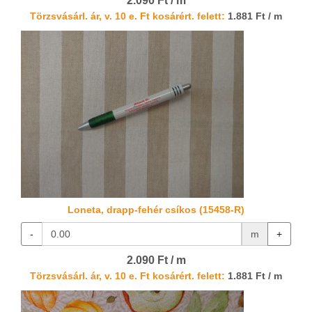
2.090 Ft / m
Törzsvásárl. ár, v. 10 e. Ft kosárért. felett:
1.881 Ft / m
Loneta, drapp-fehér csíkos (15458-R)
-
m
+
2.090 Ft / m
Törzsvásárl. ár, v. 10 e. Ft kosárért. felett:
1.881 Ft / m