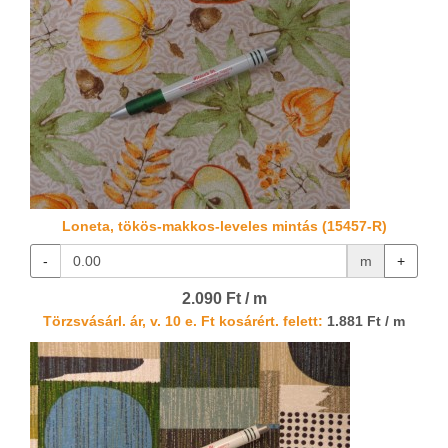
Loneta, tökös-makkos-leveles mintás (15457-R)
-
m
+
2.090 Ft / m
Törzsvásárl. ár, v. 10 e. Ft kosárért. felett:
1.881 Ft / m