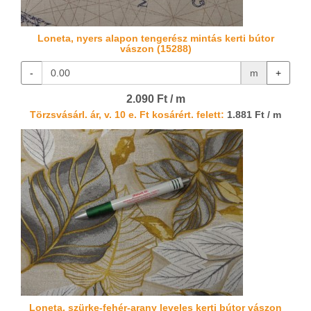
Loneta, nyers alapon tengerész mintás kerti bútor
vászon (15288)
-
m
+
2.090 Ft / m
Törzsvásárl. ár, v. 10 e. Ft kosárért. felett:
1.881 Ft / m
Loneta, szürke-fehér-arany leveles kerti bútor vászon