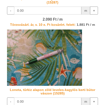
(15287)
-
m
+
2.090 Ft / m
Törzsvásárl. ár, v. 10 e. Ft kosárért. felett:
1.881 Ft / m
Loneta, türkiz alapon zöld leveles-kagylós kerti bútor
vászon (15285)
-
m
+