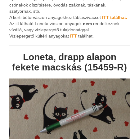
csónakok díszítésére, óvodás zsáknak, táskának,
szatyornak, stb.
A kerti bútorvászon anyagokhoz táblaszivacsot
ITT találhat.
Az itt látható Loneta vászon anyagok
nem
rendelkeznek
vízálló, vagy vízlepergető tulajdonsággal.
Vízlepergető kültéri anyagokat
ITT
találhat.
Loneta, drapp alapon
fekete macskás (15459-R)