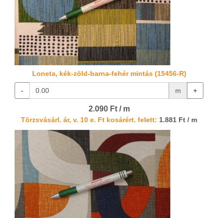
Loneta, kék-zöld-barna-fehér mintás (15456-R)
-
m
+
2.090 Ft / m
Törzsvásárl. ár, v. 10 e. Ft kosárért. felett:
1.881 Ft / m