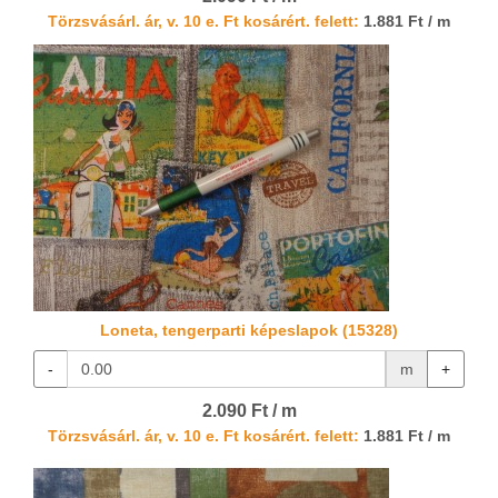
Törzsvásárl. ár, v. 10 e. Ft kosárért. felett:
1.881 Ft / m
Loneta, tengerparti képeslapok (15328)
-
m
+
2.090 Ft / m
Törzsvásárl. ár, v. 10 e. Ft kosárért. felett:
1.881 Ft / m