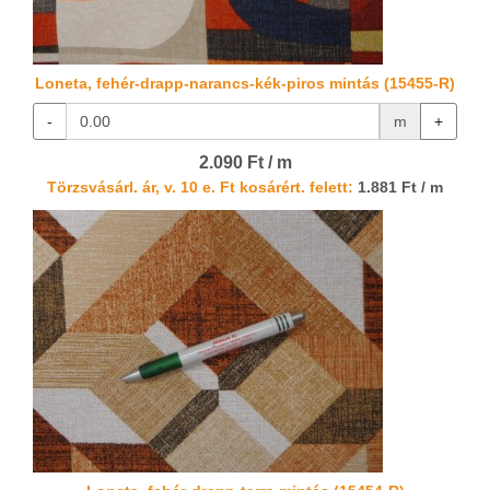
Loneta, fehér-drapp-narancs-kék-piros mintás (15455-R)
-
m
+
2.090 Ft / m
Törzsvásárl. ár, v. 10 e. Ft kosárért. felett:
1.881 Ft / m