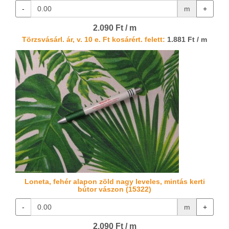
-
m
+
2.090 Ft / m
Törzsvásárl. ár, v. 10 e. Ft kosárért. felett:
1.881 Ft / m
Loneta, fehér alapon zöld nagy leveles, mintás kerti
bútor vászon (15322)
-
m
+
2.090 Ft / m