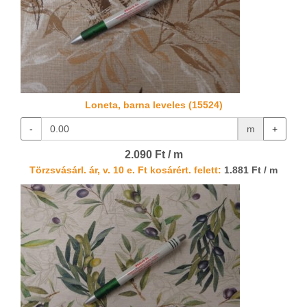
Loneta, barna leveles (15524)
-
m
+
2.090 Ft / m
Törzsvásárl. ár, v. 10 e. Ft kosárért. felett:
1.881 Ft / m