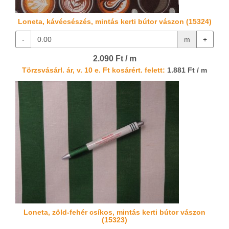
Loneta, kávécsészés, mintás kerti bútor vászon (15324)
-
m
+
2.090 Ft / m
Törzsvásárl. ár, v. 10 e. Ft kosárért. felett:
1.881 Ft / m
Loneta, zöld-fehér csíkos, mintás kerti bútor vászon
(15323)