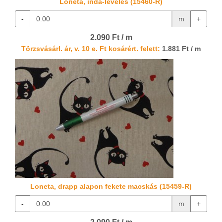
Loneta, inda-leveles (15460-R)
-
m
+
2.090 Ft / m
Törzsvásárl. ár, v. 10 e. Ft kosárért. felett:
1.881 Ft / m
Loneta, drapp alapon fekete macskás (15459-R)
-
m
+