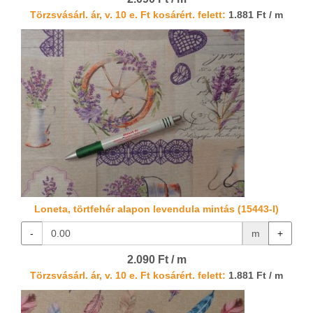
Törzsvásárl. ár, v. 10 e. Ft kosárért. felett:
1.881 Ft / m
Loneta, törtfehér alapon levendula mintás (15443-I)
-
m
+
2.090 Ft / m
Törzsvásárl. ár, v. 10 e. Ft kosárért. felett:
1.881 Ft / m