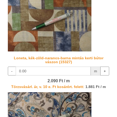
Loneta, kék-zöld-narancs-barna mintás kerti bútor
vászon (15327)
-
m
+
2.090 Ft / m
Törzsvásárl. ár, v. 10 e. Ft kosárért. felett:
1.881 Ft / m