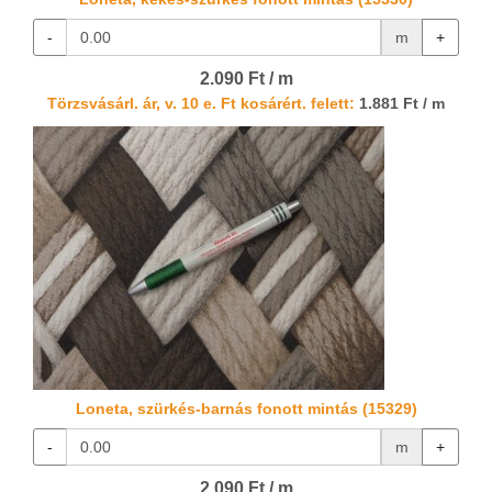
-
m
+
2.090 Ft / m
Törzsvásárl. ár, v. 10 e. Ft kosárért. felett:
1.881 Ft / m
Loneta, szürkés-barnás fonott mintás (15329)
-
m
+
2.090 Ft / m