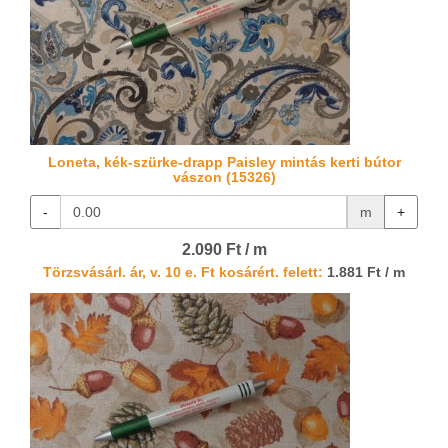
Loneta, kék-szürke-drapp Paisley mintás kerti bútor
vászon (15326)
-
m
+
2.090 Ft / m
Törzsvásárl. ár, v. 10 e. Ft kosárért. felett:
1.881 Ft / m