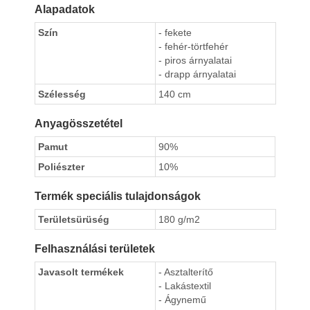
Alapadatok
Szín
- fekete
- fehér-törtfehér
- piros árnyalatai
- drapp árnyalatai
Szélesség
140 cm
Anyagösszetétel
Pamut
90%
Poliészter
10%
Termék speciális tulajdonságok
Területsürüség
180 g/m2
Felhasználási területek
Javasolt termékek
- Asztalterítő
- Lakástextil
- Ágynemű