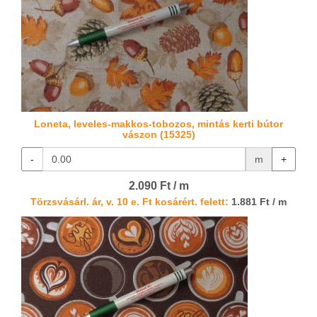
Loneta, leveles-makkos-tobozos, mintás kerti bútor
vászon (15325)
-
m
+
2.090 Ft / m
Törzsvásárl. ár, v. 10 e. Ft kosárért. felett:
1.881 Ft / m