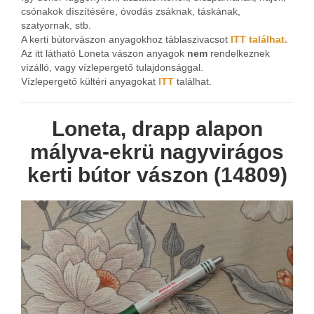
csónakok díszítésére, óvodás zsáknak, táskának,
szatyornak, stb.
A kerti bútorvászon anyagokhoz táblaszivacsot
ITT találhat.
Az itt látható Loneta vászon anyagok
nem
rendelkeznek
vízálló, vagy vízlepergető tulajdonsággal.
Vízlepergető kültéri anyagokat
ITT
találhat.
Loneta, drapp alapon
mályva-ekrü nagyvirágos
kerti bútor vászon (14809)