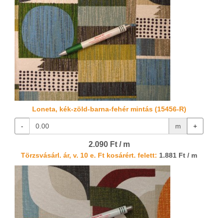
Loneta, kék-zöld-barna-fehér mintás (15456-R)
-
m
+
2.090 Ft / m
Törzsvásárl. ár, v. 10 e. Ft kosárért. felett:
1.881 Ft / m