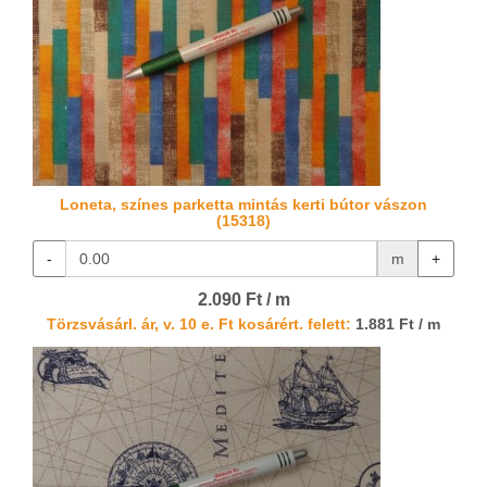
Loneta, színes parketta mintás kerti bútor vászon
(15318)
-
m
+
2.090 Ft / m
Törzsvásárl. ár, v. 10 e. Ft kosárért. felett:
1.881 Ft / m