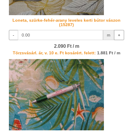
Loneta, szürke-fehér-arany leveles kerti bútor vászon
(15287)
-
m
+
2.090 Ft / m
Törzsvásárl. ár, v. 10 e. Ft kosárért. felett:
1.881 Ft / m