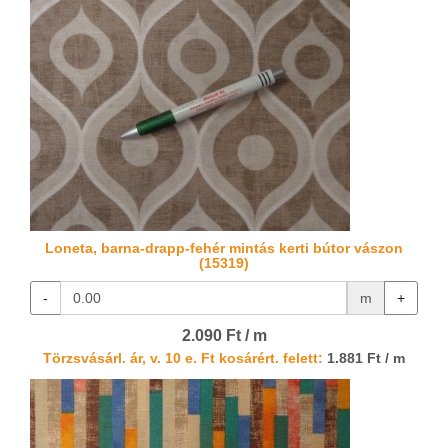
Loneta, barna-drapp-fehér mintás kerti bútor vászon
(15319)
-
m
+
2.090 Ft / m
Törzsvásárl. ár, v. 10 e. Ft kosárért. felett:
1.881 Ft / m