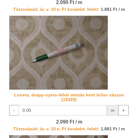
2.090 Ft / m
Törzsvásárl. ár, v. 10 e. Ft kosárért. felett:
1.881 Ft / m
Loneta, drapp-nyers-fehér mintás kerti bútor vászon
(15320)
-
m
+
2.090 Ft / m
Törzsvásárl. ár, v. 10 e. Ft kosárért. felett:
1.881 Ft / m