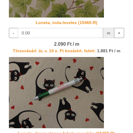
Loneta, inda-leveles (15460-R)
-
m
+
2.090 Ft / m
Törzsvásárl. ár, v. 10 e. Ft kosárért. felett:
1.881 Ft / m