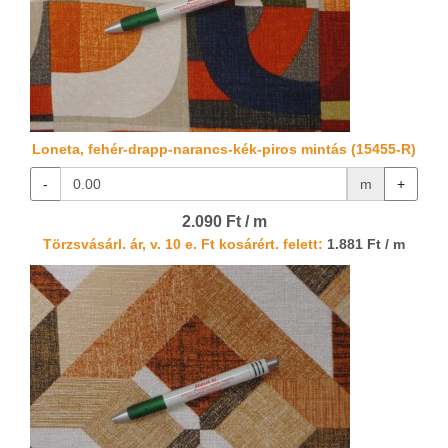
Loneta, fehér-drapp-narancs-kék-piros mintás (15455-R)
-
m
+
2.090 Ft / m
Törzsvásárl. ár, v. 10 e. Ft kosárért. felett:
1.881 Ft / m