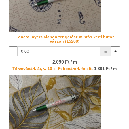
Loneta, nyers alapon tengerész mintás kerti bútor
vászon (15288)
-
m
+
2.090 Ft / m
Törzsvásárl. ár, v. 10 e. Ft kosárért. felett:
1.881 Ft / m