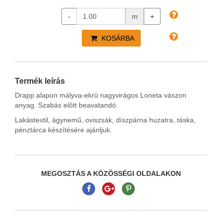
-
m
+
KOSÁRBA
Termék leírás
Drapp alapon mályva-ekrü nagyvirágos Loneta vászon
anyag. Szabás előtt beavatandó.
Lakástextil, ágynemű, oviszsák, díszpárna huzatra, táska,
pénztárca készítésére ajánljuk.
MEGOSZTÁS A KÖZÖSSÉGI OLDALAKON