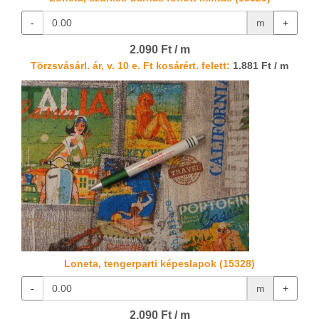
-
m
+
2.090 Ft / m
Törzsvásárl. ár, v. 10 e. Ft kosárért. felett:
1.881 Ft / m
Loneta, tengerparti képeslapok (15328)
-
m
+
2.090 Ft / m