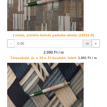
Loneta, szürkés-barnás parketta mintás (15331-A)
-
m
+
2.090 Ft / m
Törzsvásárl. ár, v. 10 e. Ft kosárért. felett:
1.881 Ft / m