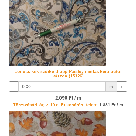
Loneta, kék-szürke-drapp Paisley mintás kerti bútor
vászon (15326)
-
m
+
2.090 Ft / m
Törzsvásárl. ár, v. 10 e. Ft kosárért. felett:
1.881 Ft / m