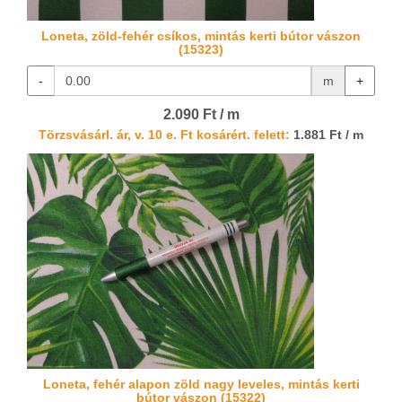
Loneta, zöld-fehér csíkos, mintás kerti bútor vászon
(15323)
-
m
+
2.090 Ft / m
Törzsvásárl. ár, v. 10 e. Ft kosárért. felett:
1.881 Ft / m
Loneta, fehér alapon zöld nagy leveles, mintás kerti
bútor vászon (15322)