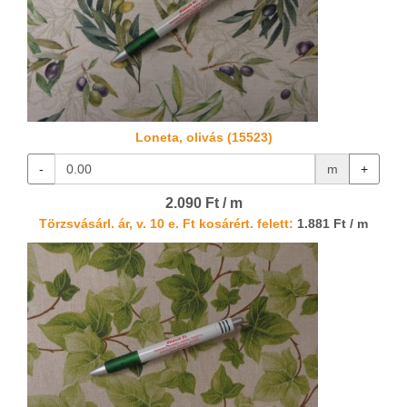
Loneta, olivás (15523)
-
m
+
2.090 Ft / m
Törzsvásárl. ár, v. 10 e. Ft kosárért. felett:
1.881 Ft / m