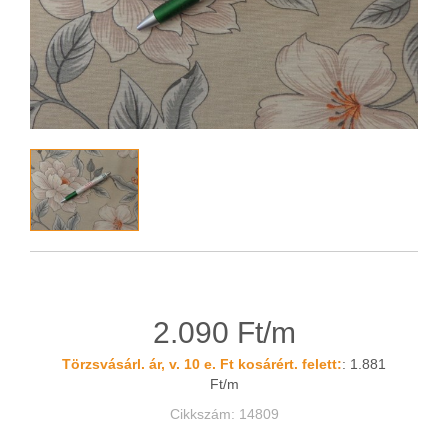
2.090 Ft/m
Törzsvásárl. ár, v. 10 e. Ft kosárért. felett:
: 1.881
Ft/m
Cikkszám: 14809