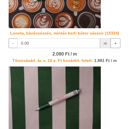
Loneta, kávécsészés, mintás kerti bútor vászon (15324)
-
m
+
2.090 Ft / m
Törzsvásárl. ár, v. 10 e. Ft kosárért. felett:
1.881 Ft / m