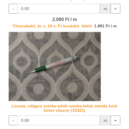
-
m
+
2.090 Ft / m
Törzsvásárl. ár, v. 10 e. Ft kosárért. felett:
1.881 Ft / m
Loneta, világos szürke-sötét szürke-fehér mintás kerti
bútor vászon (15321)
-
m
+