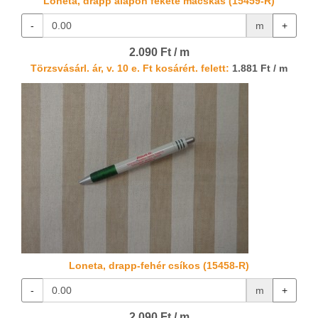
Loneta, drapp alapon fekete macskás (15459-R)
-
m
+
2.090 Ft / m
Törzsvásárl. ár, v. 10 e. Ft kosárért. felett:
1.881 Ft / m
Loneta, drapp-fehér csíkos (15458-R)
-
m
+
2.090 Ft / m