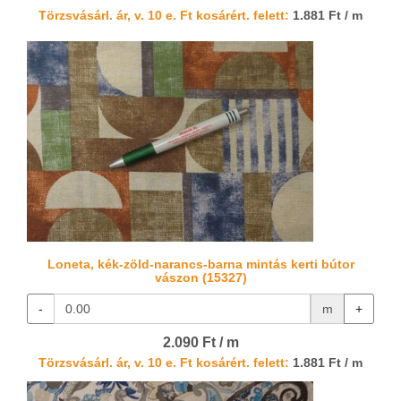
Törzsvásárl. ár, v. 10 e. Ft kosárért. felett:
1.881 Ft / m
Loneta, kék-zöld-narancs-barna mintás kerti bútor
vászon (15327)
-
m
+
2.090 Ft / m
Törzsvásárl. ár, v. 10 e. Ft kosárért. felett:
1.881 Ft / m