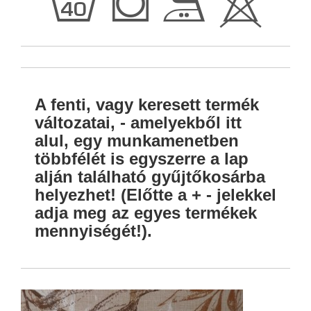
h
Q
E
H
A fenti, vagy keresett termék
változatai, - amelyekből itt
alul, egy munkamenetben
többfélét is egyszerre a lap
alján található gyűjtőkosárba
helyezhet! (Előtte a + - jelekkel
adja meg az egyes termékek
mennyiségét!).