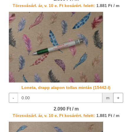
Törzsvásárl. ár, v. 10 e. Ft kosárért. felett:
1.881 Ft / m
Loneta, drapp alapon tollas mintás (15442-I)
-
m
+
2.090 Ft / m
Törzsvásárl. ár, v. 10 e. Ft kosárért. felett:
1.881 Ft / m