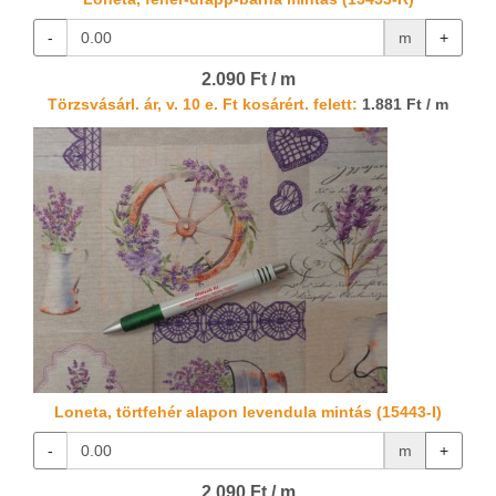
-
m
+
2.090 Ft / m
Törzsvásárl. ár, v. 10 e. Ft kosárért. felett:
1.881 Ft / m
Loneta, törtfehér alapon levendula mintás (15443-I)
-
m
+
2.090 Ft / m