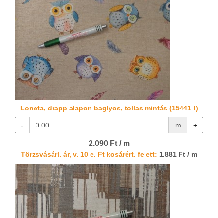
Loneta, drapp alapon baglyos, tollas mintás (15441-I)
-
m
+
2.090 Ft / m
Törzsvásárl. ár, v. 10 e. Ft kosárért. felett:
1.881 Ft / m