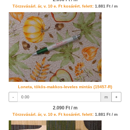
Törzsvásárl. ár, v. 10 e. Ft kosárért. felett:
1.881 Ft / m
Loneta, tökös-makkos-leveles mintás (15457-R)
-
m
+
2.090 Ft / m
Törzsvásárl. ár, v. 10 e. Ft kosárért. felett:
1.881 Ft / m