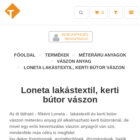
Toggle
Toggl
0
search
naviga
-
BEJELENTKEZÉS
REGISZTRÁCIÓ
FŐOLDAL
TERMÉKEK
MÉTERÁRU ANYAGOK
VÁSZON ANYAG
LONETA LAKÁSTEXTIL, KERTI BÚTOR VÁSZON
Loneta lakástextil, kerti
bútor vászon
Az itt látható - főként Loneta - lakástextil és kerti bútor
vászon méteráru anyag jól alkalmazható kerti bútoroknál, de
mivel egy erős kevertszálas vászon anyagról van szó,
mindenféle más célra is megfelel.
Így dekor függönynek, asztalterítőnek, díszpárnának, hajók,