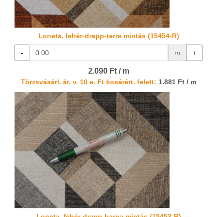
Loneta, fehér-drapp-terra mintás (15454-R)
-
m
+
2.090 Ft / m
Törzsvásárl. ár, v. 10 e. Ft kosárért. felett:
1.881 Ft / m
Loneta, fehér-drapp-barna mintás (15453-R)