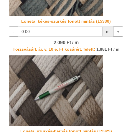
Loneta, kékes-szürkés fonott mintás (15330)
-
m
+
2.090 Ft / m
Törzsvásárl. ár, v. 10 e. Ft kosárért. felett:
1.881 Ft / m
Loneta, szürkés-barnás fonott mintás (15329)