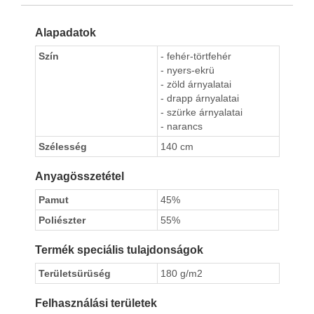
Alapadatok
Szín
- fehér-törtfehér
- nyers-ekrü
- zöld árnyalatai
- drapp árnyalatai
- szürke árnyalatai
- narancs
Szélesség
140 cm
Anyagösszetétel
Pamut
45%
Poliészter
55%
Termék speciális tulajdonságok
Területsürüség
180 g/m2
Felhasználási területek