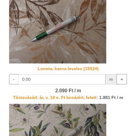
Loneta, barna leveles (15524)
-
m
+
2.090 Ft / m
Törzsvásárl. ár, v. 10 e. Ft kosárért. felett:
1.881 Ft / m