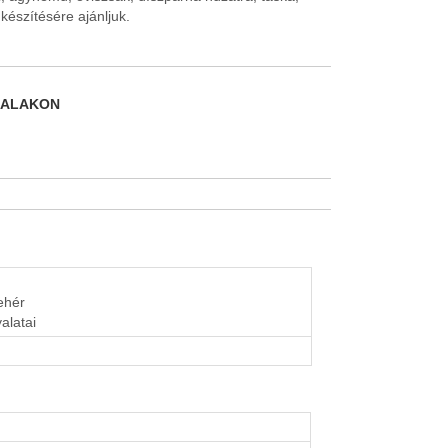
készítésére ajánljuk.
DALAKON
fehér
alatai