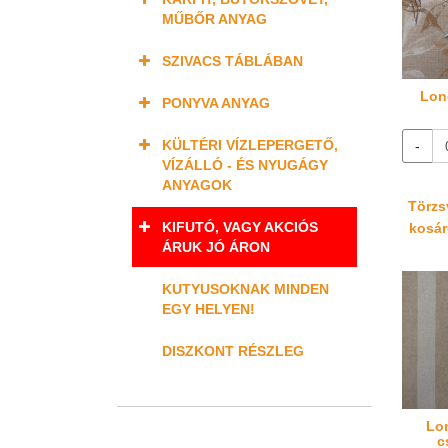
MŰBŐR ANYAG
SZIVACS TÁBLÁBAN
Lon
PONYVA ANYAG
KÜLTÉRI VÍZLEPERGETŐ,
-
VÍZÁLLÓ - ÉS NYUGÁGY
ANYAGOK
Törzsv
KIFUTÓ, VAGY AKCIÓS
kosáré
ÁRUK JÓ ÁRON
KUTYUSOKNAK MINDEN
EGY HELYEN!
DISZKONT RÉSZLEG
Lon
c