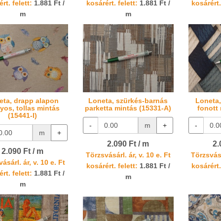
rt. felett:
1.881 Ft /
kosárért. felett:
1.881 Ft /
kosárért.
m
m
eta, drapp alapon
Loneta, szürkés-barnás
Loneta,
yos, tollas mintás
parketta mintás (15331-A)
fonott
(15441-I)
-
m
+
-
m
+
2.090 Ft / m
2.
2.090 Ft / m
Törzsvásárl. ár, v. 10 e. Ft
Törzsvásá
ásárl. ár, v. 10 e. Ft
kosárért. felett:
1.881 Ft /
kosárért.
rt. felett:
1.881 Ft /
m
m