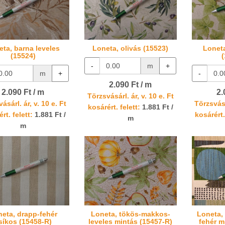
eta, barna leveles
Loneta, olivás (15523)
Loneta
(15524)
-
m
+
m
+
-
2.090 Ft / m
2.090 Ft / m
2.
Törzsvásárl. ár, v. 10 e. Ft
ásárl. ár, v. 10 e. Ft
Törzsvásá
kosárért. felett:
1.881 Ft /
rt. felett:
1.881 Ft /
kosárért.
m
m
eta, drapp-fehér
Loneta, tökös-makkos-
Loneta,
síkos (15458-R)
leveles mintás (15457-R)
fehér m