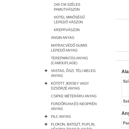
240 CM SZÉLES
PAMUTVÁSZON
HOTEL MINŐSÉGŰ
LEPEDŐ VÁSZON
KREPPVÁSZON
ANGIN ANYAG
MATRACVÉDŐ GUMIS
LEPEDŐ ANYAG
TEREPMINTÁS ANYAG
(CAMOUFLAGE)
VASTAG, ŐSZI, TÉLI MELEG
Al
ANYAG
Sz
KÖTÖTT JERSEY VAGY
DZSÖRZÉ ANYAG
CSIPKE MÉTERÁRU ANYAG
Sz
FÜRDŐRUHA ÉS NEOPRÉN
ANYAG
Any
FILC ANYAG
Pa
FLOKON, BATISZT, PUPLIN,