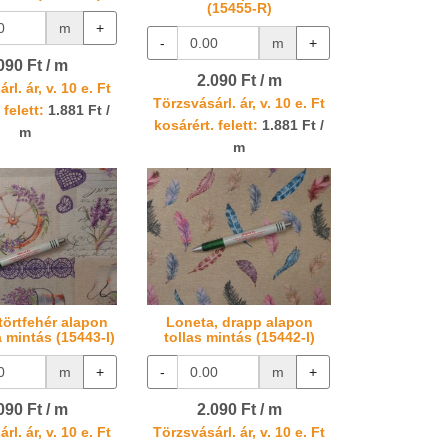
(15455-R)
m
+
-
m
+
090 Ft / m
2.090 Ft / m
rl. ár, v. 10 e. Ft
Törzsvásárl. ár, v. 10 e. Ft
 felett:
1.881 Ft /
kosárért. felett:
1.881 Ft /
m
m
törtfehér alapon
Loneta, drapp alapon
 mintás (15443-I)
tollas mintás (15442-I)
m
+
-
m
+
090 Ft / m
2.090 Ft / m
rl. ár, v. 10 e. Ft
Törzsvásárl. ár, v. 10 e. Ft