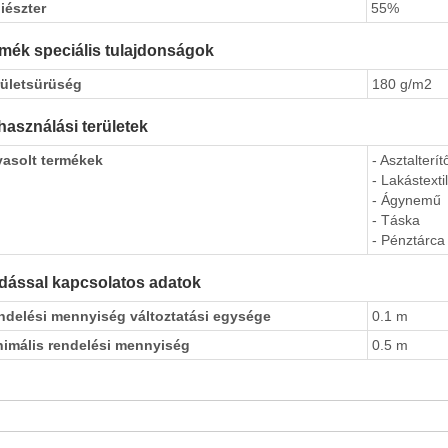
iészter
55%
mék speciális tulajdonságok
rületsürüség
180 g/m2
használási területek
vasolt termékek
- Asztalterít
- Lakástextil
- Ágynemű
- Táska
- Pénztárca
dással kapcsolatos adatok
ndelési mennyiség változtatási egysége
0.1 m
nimális rendelési mennyiség
0.5 m