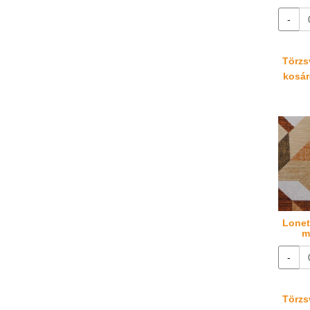
-
Törzsv
kosáré
Lonet
m
-
Törzsv