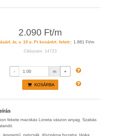
2.090 Ft/m
sárl. ár, v. 10 e. Ft kosárért. felett:
: 1.881 Ft/m
Cikkszám: 14723
-
m
+
KOSÁRBA
eírás
pon fekete macskás Loneta vászon anyag. Szabás
vatandó.
l, ágynemű, oviszsák, díszpárna huzatra, táska,