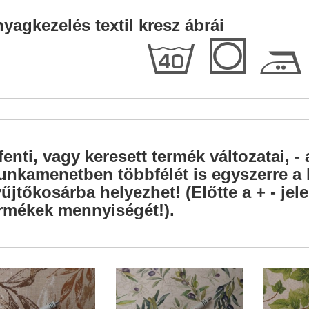
yagkezelés textil kresz ábrái
h
Q
E
fenti, vagy keresett termék változatai, - 
nkamenetben többfélét is egyszerre a l
űjtőkosárba helyezhet! (Előtte a + - je
rmékek mennyiségét!).