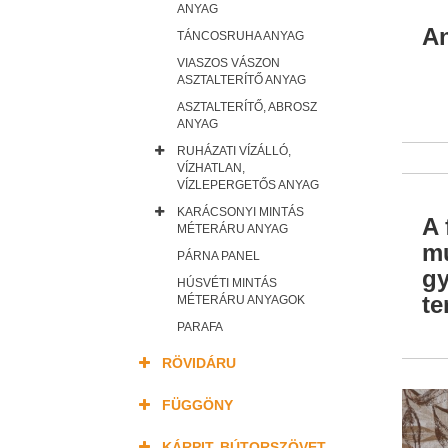
ANYAG
An
TÁNCOSRUHA ANYAG
VIASZOS VÁSZON
ASZTALTERÍTŐ ANYAG
ASZTALTERÍTŐ, ABROSZ
ANYAG
RUHÁZATI VÍZÁLLÓ,
VÍZHATLAN,
VÍZLEPERGETŐS ANYAG
KARÁCSONYI MINTÁS
A 
MÉTERÁRU ANYAG
mu
PÁRNA PANEL
gy
HÚSVÉTI MINTÁS
te
MÉTERÁRU ANYAGOK
PARAFA
RÖVIDÁRU
FÜGGÖNY
KÁRPIT, BÚTORSZÖVET,