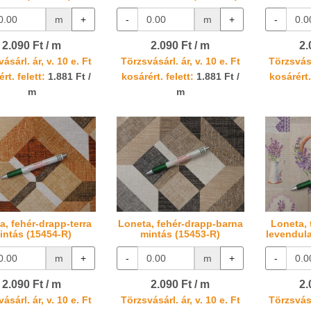
m
+
-
m
+
-
2.090 Ft / m
2.090 Ft / m
2.
ásárl. ár, v. 10 e. Ft
Törzsvásárl. ár, v. 10 e. Ft
Törzsvásá
rt. felett:
1.881 Ft /
kosárért. felett:
1.881 Ft /
kosárért.
m
m
a, fehér-drapp-terra
Loneta, fehér-drapp-barna
Loneta, 
intás (15454-R)
mintás (15453-R)
levendula
m
+
-
m
+
-
2.090 Ft / m
2.090 Ft / m
2.
ásárl. ár, v. 10 e. Ft
Törzsvásárl. ár, v. 10 e. Ft
Törzsvásá