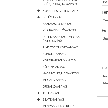
VÉKONY TAVASZI, NYÁRI
Pol
BLÚZ, RUHA, ING ANYAG
KÖZBÉLÉS -VETEX, PAFIX
Ter
BÉLÉS ANYAG
Te
ZSÁKVÁSZON ANYAG
Fel
PÉKIPARI VETŐVÁSZON
PELENKA ANYAG - MINTÁS
Ja
ÉS EGYSZÍNŰ
PIKÉ TÖRÖLKÖZŐ ANYAG
KONGRÉ ANYAG
KORDBÁRSONY ANYAG
KÖPENY ANYAG
Ela
NAPSZÖVET, NAPVÁSZON
Re
MUSZLIN ANYAG
Mi
ORGANZA ANYAG
TÜLL ANYAG
SZATÉN ANYAG
MENYASSZONYI RUHA