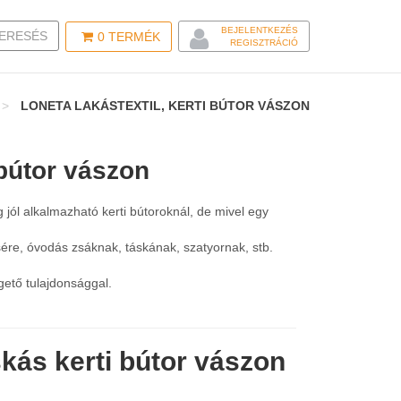
BEJELENTKEZÉS
LE SEARCH
ERESÉS
0
TERMÉK
REGISZTRÁCIÓ
LONETA LAKÁSTEXTIL, KERTI BÚTOR VÁSZON
 bútor vászon
g jól alkalmazható kerti bútoroknál, de mivel egy
sére, óvodás zsáknak, táskának, szatyornak, stb.
gető tulajdonsággal.
kás kerti bútor vászon