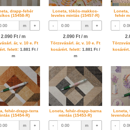
eta, drapp-fehér
Loneta, tökös-makkos-
Loneta,
síkos (15458-R)
leveles mintás (15457-R)
fehér m
m
+
-
m
+
-
2.090 Ft / m
2.090 Ft / m
2.
ásárl. ár, v. 10 e. Ft
Törzsvásárl. ár, v. 10 e. Ft
Törzsvásá
rt. felett:
1.881 Ft /
kosárért. felett:
1.881 Ft /
kosárért.
m
m
a, fehér-drapp-terra
Loneta, fehér-drapp-barna
Loneta, 
intás (15454-R)
mintás (15453-R)
levendula
m
+
-
m
+
-