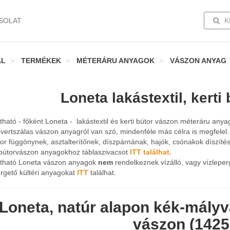
TOGG
SOLAT
K
AL
TERMÉKEK
MÉTERÁRU ANYAGOK
VÁSZON ANYAG
Loneta lakástextil, kerti
látható - főként Loneta - lakástextil és kerti bútor vászon méteráru anya
vertszálas vászon anyagról van szó, mindenféle más célra is megfelel.
or függönynek, asztalterítőnek, díszpárnának, hajók, csónakok díszíté
i bútorvászon anyagokhoz táblaszivacsot
ITT találhat.
 látható Loneta vászon anyagok
nem
rendelkeznek vízálló, vagy vízleper
rgető kültéri anyagokat
ITT
találhat.
Loneta, natúr alapon kék-mályva
vászon (1425