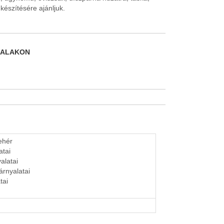
készítésére ajánljuk.
DALAKON
fehér
atai
alatai
 árnyalatai
tai