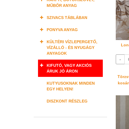
MŰBŐR ANYAG
SZIVACS TÁBLÁBAN
PONYVA ANYAG
KÜLTÉRI VÍZLEPERGETŐ,
Lon
VÍZÁLLÓ - ÉS NYUGÁGY
ANYAGOK
-
KIFUTÓ, VAGY AKCIÓS
ÁRUK JÓ ÁRON
Törzsv
kosáré
KUTYUSOKNAK MINDEN
EGY HELYEN!
DISZKONT RÉSZLEG