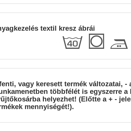
yagkezelés textil kresz ábrái
h
Q
E
fenti, vagy keresett termék változatai, - 
nkamenetben többfélét is egyszerre a l
űjtőkosárba helyezhet! (Előtte a + - je
rmékek mennyiségét!).