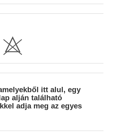
H
amelyekből itt alul, egy
ap alján található
lekkel adja meg az egyes