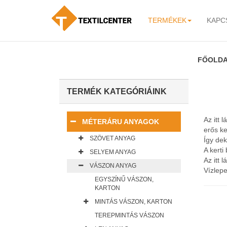
TERMÉKEK
KAPC
-
FŐOLD
TERMÉK KATEGÓRIÁINK
Az itt 
MÉTERÁRU ANYAGOK
erős ke
SZÖVET ANYAG
Így dek
A kert
SELYEM ANYAG
Az itt
VÁSZON ANYAG
Vízlepe
EGYSZÍNŰ VÁSZON,
KARTON
MINTÁS VÁSZON, KARTON
TEREPMINTÁS VÁSZON