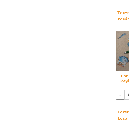
Törzsv
kosáré
Lon
bagl
-
Törzsv
kosáré