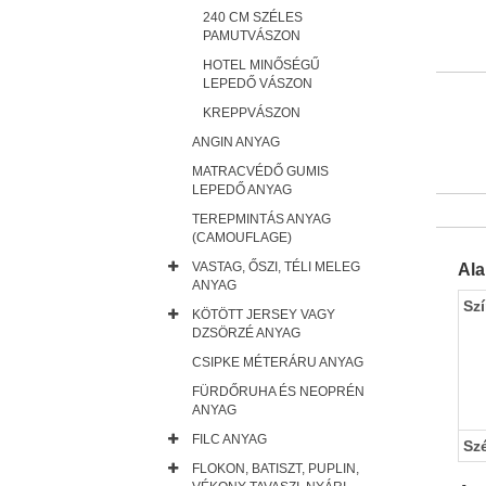
240 CM SZÉLES
PAMUTVÁSZON
HOTEL MINŐSÉGŰ
LEPEDŐ VÁSZON
KREPPVÁSZON
ANGIN ANYAG
MATRACVÉDŐ GUMIS
LEPEDŐ ANYAG
TEREPMINTÁS ANYAG
(CAMOUFLAGE)
VASTAG, ŐSZI, TÉLI MELEG
Al
ANYAG
Sz
KÖTÖTT JERSEY VAGY
DZSÖRZÉ ANYAG
CSIPKE MÉTERÁRU ANYAG
FÜRDŐRUHA ÉS NEOPRÉN
ANYAG
FILC ANYAG
Sz
FLOKON, BATISZT, PUPLIN,