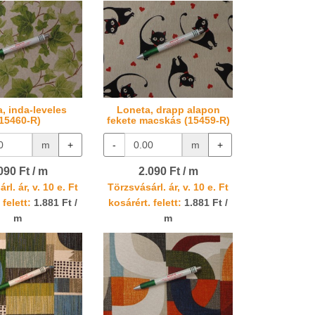
, inda-leveles
Loneta, drapp alapon
(15460-R)
fekete macskás (15459-R)
m
+
-
m
+
090 Ft / m
2.090 Ft / m
rl. ár, v. 10 e. Ft
Törzsvásárl. ár, v. 10 e. Ft
 felett:
1.881 Ft /
kosárért. felett:
1.881 Ft /
m
m