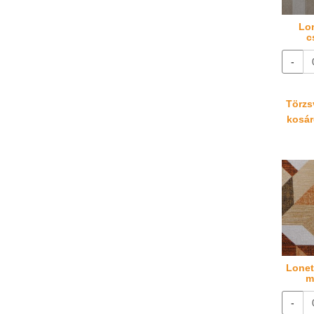
Lon
c
-
Törzsv
kosáré
Lonet
m
-