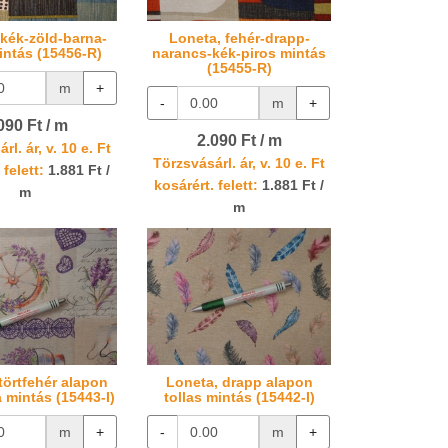
 kék-zöld-barna-
Loneta, fehér-drapp-
intás (15456-R)
narancs-kék-piros mintás
(15455-R)
m
+
-
m
+
090 Ft / m
2.090 Ft / m
rl. ár, v. 10 e. Ft
Törzsvásárl. ár, v. 10 e. Ft
 felett:
1.881 Ft /
kosárért. felett:
1.881 Ft /
m
m
törtfehér alapon
Loneta, drapp alapon
 mintás (15443-I)
tollas mintás (15442-I)
m
+
-
m
+