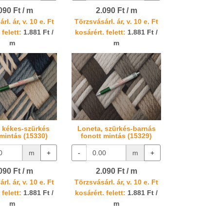
090 Ft / m
2.090 Ft / m
rl. ár, v. 10 e. Ft
Törzsvásárl. ár, v. 10 e. Ft
 felett:
1.881 Ft /
kosárért. felett:
1.881 Ft /
m
m
 kékes-szürkés
Loneta, szürkés-barnás
 mintás (15330)
fonott mintás (15329)
m
+
-
m
+
090 Ft / m
2.090 Ft / m
rl. ár, v. 10 e. Ft
Törzsvásárl. ár, v. 10 e. Ft
 felett:
1.881 Ft /
kosárért. felett:
1.881 Ft /
m
m