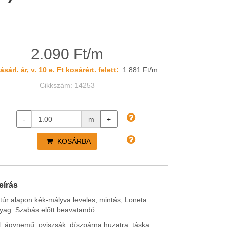
2.090 Ft/m
sárl. ár, v. 10 e. Ft kosárért. felett:
: 1.881 Ft/m
Cikkszám: 14253
-
m
+
KOSÁRBA
eírás
túr alapon kék-mályva leveles, mintás, Loneta
yag. Szabás előtt beavatandó.
l, ágynemű, oviszsák, díszpárna huzatra, táska,