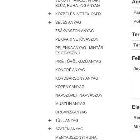
VÉKONY TAVASZI, NYÁRI
Any
BLÚZ, RUHA, ING ANYAG
Pa
KÖZBÉLÉS -VETEX, PAFIX
Pol
BÉLÉS ANYAG
ZSÁKVÁSZON ANYAG
Ter
PÉKIPARI VETŐVÁSZON
Te
PELENKA ANYAG - MINTÁS
ÉS EGYSZÍNŰ
Fel
PIKÉ TÖRÖLKÖZŐ ANYAG
Ja
KONGRÉ ANYAG
KORDBÁRSONY ANYAG
KÖPENY ANYAG
NAPSZÖVET, NAPVÁSZON
MUSZLIN ANYAG
Ela
ORGANZA ANYAG
Re
TÜLL ANYAG
Mi
SZATÉN ANYAG
MENYASSZONYI RUHA