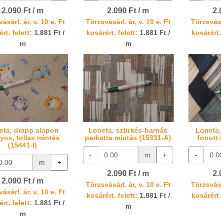
2.090 Ft / m
2.090 Ft / m
2.
ásárl. ár, v. 10 e. Ft
Törzsvásárl. ár, v. 10 e. Ft
Törzsvásá
rt. felett:
1.881 Ft /
kosárért. felett:
1.881 Ft /
kosárért.
m
m
eta, drapp alapon
Loneta, szürkés-barnás
Loneta,
yos, tollas mintás
parketta mintás (15331-A)
fonott
(15441-I)
-
m
+
-
m
+
2.090 Ft / m
2.
2.090 Ft / m
Törzsvásárl. ár, v. 10 e. Ft
Törzsvásá
ásárl. ár, v. 10 e. Ft
kosárért. felett:
1.881 Ft /
kosárért.
rt. felett:
1.881 Ft /
m
m