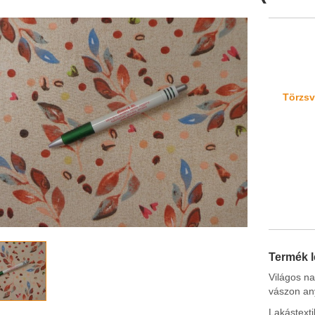
Törzsvá
Termék l
Világos na
vászon an
Lakástexti