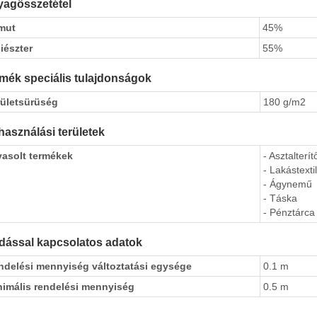
agösszetétel
mut
45%
iészter
55%
mék speciális tulajdonságok
rületsürüség
180 g/m2
használási területek
vasolt termékek
- Asztalterít
- Lakástextil
- Ágynemű
- Táska
- Pénztárca
dással kapcsolatos adatok
ndelési mennyiség változtatási egysége
0.1 m
nimális rendelési mennyiség
0.5 m