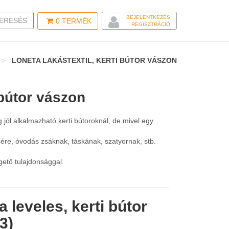
BEJELENTKEZÉS
LE SEARCH
ERESÉS
0
TERMÉK
REGISZTRÁCIÓ
LONETA LAKÁSTEXTIL, KERTI BÚTOR VÁSZON
 bútor vászon
g jól alkalmazható kerti bútoroknál, de mivel egy
sére, óvodás zsáknak, táskának, szatyornak, stb.
gető tulajdonsággal.
 leveles, kerti bútor
3)