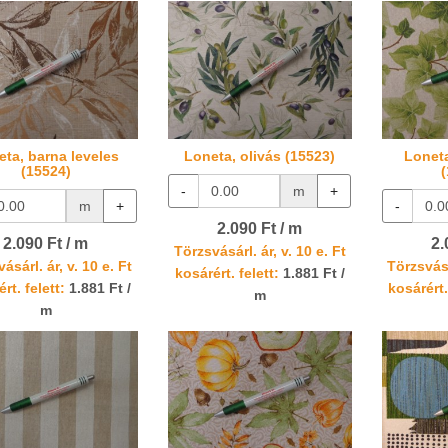
eta, barna leveles
Loneta, olivás (15523)
Loneta
(15524)
-
m
+
m
+
-
2.090 Ft / m
2.090 Ft / m
2.
Törzsvásárl. ár, v. 10 e. Ft
ásárl. ár, v. 10 e. Ft
Törzsvásá
kosárért. felett:
1.881 Ft /
rt. felett:
1.881 Ft /
kosárért.
m
m