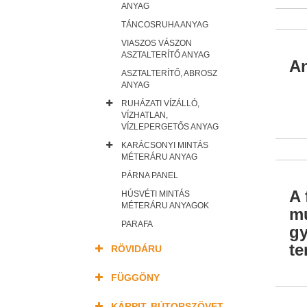
ANYAG
TÁNCOSRUHA ANYAG
VIASZOS VÁSZON
ASZTALTERÍTŐ ANYAG
An
ASZTALTERÍTŐ, ABROSZ
ANYAG
RUHÁZATI VÍZÁLLÓ,
VÍZHATLAN,
VÍZLEPERGETŐS ANYAG
KARÁCSONYI MINTÁS
MÉTERÁRU ANYAG
PÁRNA PANEL
A 
HÚSVÉTI MINTÁS
MÉTERÁRU ANYAGOK
mu
PARAFA
gy
te
RÖVIDÁRU
FÜGGÖNY
KÁRPIT, BÚTORSZÖVET,