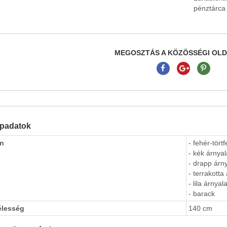
pénztárca 
MEGOSZTÁS A KÖZÖSSÉGI OL
apadatok
ín
- fehér-tört
- kék árnyal
- drapp árny
- terrakotta
- lila árnyala
- barack
élesség
140 cm