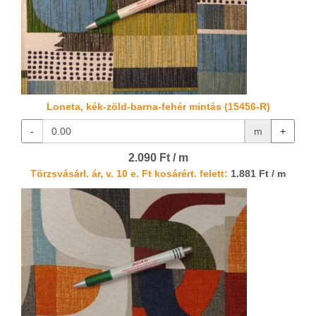
Loneta, kék-zöld-barna-fehér mintás (15456-R)
-
m
+
2.090 Ft / m
Törzsvásárl. ár, v. 10 e. Ft kosárért. felett:
1.881 Ft / m