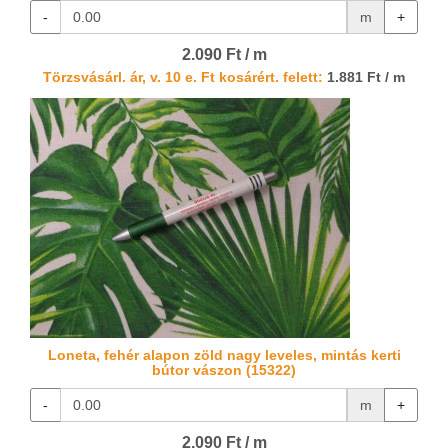
-
m
+
2.090 Ft / m
Törzsvásárl. ár, v. 10 e. Ft kosárért. felett:
1.881 Ft / m
Loneta, fehér alapon zöld nagy leveles, mintás kerti
bútor vászon (15322)
-
m
+
2.090 Ft / m