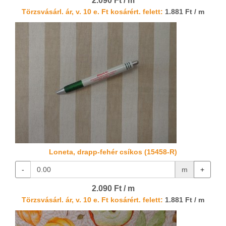
2.090 Ft / m
Törzsvásárl. ár, v. 10 e. Ft kosárért. felett:
1.881 Ft / m
Loneta, drapp-fehér csíkos (15458-R)
-
m
+
2.090 Ft / m
Törzsvásárl. ár, v. 10 e. Ft kosárért. felett:
1.881 Ft / m