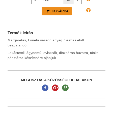
-
m
+
KOSÁRBA
Termék leírás
Margarétás, Loneta vászon anyag. Szabás előtt
beavatandó.
Lakástextil, ágynemű, oviszsák, díszpárna huzatra, táska,
pénztárca készítésére ajánljuk.
MEGOSZTÁS A KÖZÖSSÉGI OLDALAKON