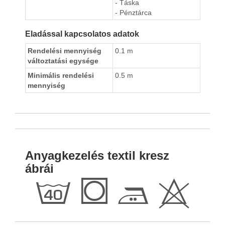
- Táska
- Pénztárca
Eladással kapcsolatos adatok
Rendelési mennyiség
0.1 m
változtatási egysége
Minimális rendelési
0.5 m
mennyiség
Anyagkezelés textil kresz
ábrái
h
Q
E
H