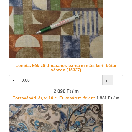
Loneta, kék-zöld-narancs-barna mintás kerti bútor
vászon (15327)
-
m
+
2.090 Ft / m
Törzsvásárl. ár, v. 10 e. Ft kosárért. felett:
1.881 Ft / m