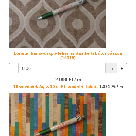
Loneta, barna-drapp-fehér mintás kerti bútor vászon
(15319)
-
m
+
2.090 Ft / m
Törzsvásárl. ár, v. 10 e. Ft kosárért. felett:
1.881 Ft / m