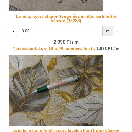
Loneta, nyers alapon tengerész mintás kerti bútor
vászon (15288)
-
m
+
2.090 Ft / m
Törzsvásárl. ár, v. 10 e. Ft kosárért. felett:
1.881 Ft / m
Loneta, szürke-fehér-arany leveles kerti bútor vászon