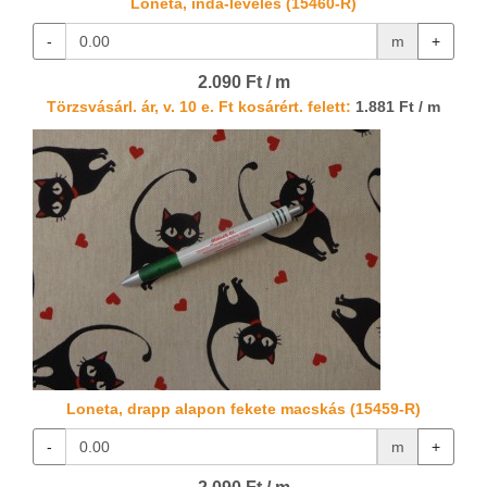
Loneta, inda-leveles (15460-R)
-
m
+
2.090 Ft / m
Törzsvásárl. ár, v. 10 e. Ft kosárért. felett:
1.881 Ft / m
Loneta, drapp alapon fekete macskás (15459-R)
-
m
+