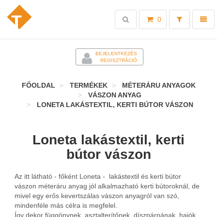
Toggle
Toggl
0
search
naviga
-
BEJELENTKEZÉS
REGISZTRÁCIÓ
FŐOLDAL
TERMÉKEK
MÉTERÁRU ANYAGOK
VÁSZON ANYAG
LONETA LAKÁSTEXTIL, KERTI BÚTOR VÁSZON
Loneta lakástextil, kerti
bútor vászon
Az itt látható - főként Loneta - lakástextil és kerti bútor
vászon méteráru anyag jól alkalmazható kerti bútoroknál, de
mivel egy erős kevertszálas vászon anyagról van szó,
mindenféle más célra is megfelel.
Így dekor függönynek, asztalterítőnek, díszpárnának, hajók,