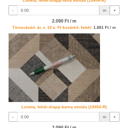
Loneta, fehér-drapp-terra mintás (15454-R)
-
m
+
2.090 Ft / m
Törzsvásárl. ár, v. 10 e. Ft kosárért. felett:
1.881 Ft / m
Loneta, fehér-drapp-barna mintás (15453-R)
-
m
+
2.090 Ft / m