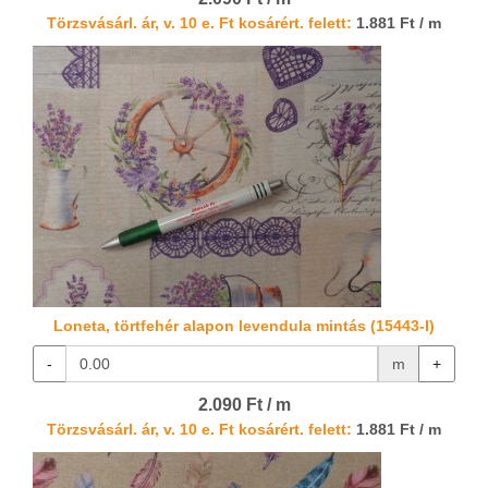
Törzsvásárl. ár, v. 10 e. Ft kosárért. felett:
1.881 Ft / m
Loneta, törtfehér alapon levendula mintás (15443-I)
-
m
+
2.090 Ft / m
Törzsvásárl. ár, v. 10 e. Ft kosárért. felett:
1.881 Ft / m