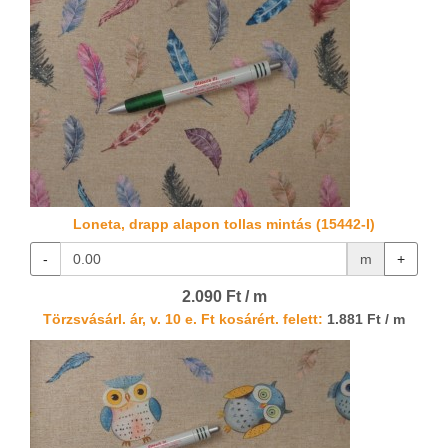
Loneta, drapp alapon tollas mintás (15442-I)
-
m
+
2.090 Ft / m
Törzsvásárl. ár, v. 10 e. Ft kosárért. felett:
1.881 Ft / m