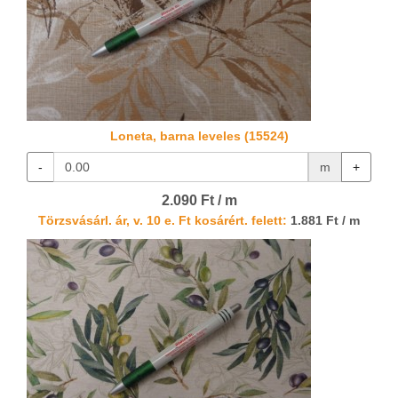
Loneta, barna leveles (15524)
-
m
+
2.090 Ft / m
Törzsvásárl. ár, v. 10 e. Ft kosárért. felett:
1.881 Ft / m