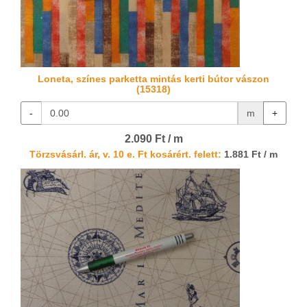
Loneta, színes parketta mintás kerti bútor vászon
(15318)
-
m
+
2.090 Ft / m
Törzsvásárl. ár, v. 10 e. Ft kosárért. felett:
1.881 Ft / m