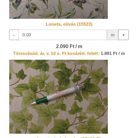
Loneta, olivás (15523)
-
m
+
2.090 Ft / m
Törzsvásárl. ár, v. 10 e. Ft kosárért. felett:
1.881 Ft / m