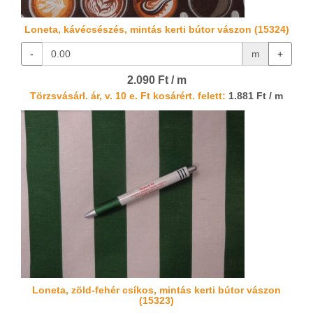
Loneta, kávécsészés, mintás kerti bútor vászon (15324)
-
m
+
2.090 Ft / m
Törzsvásárl. ár, v. 10 e. Ft kosárért. felett:
1.881 Ft / m
Loneta, zöld-fehér csíkos, mintás kerti bútor vászon
(15323)