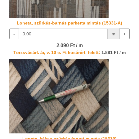
Loneta, szürkés-barnás parketta mintás (15331-A)
-
m
+
2.090 Ft / m
Törzsvásárl. ár, v. 10 e. Ft kosárért. felett:
1.881 Ft / m
Loneta, kékes-szürkés fonott mintás (15330)