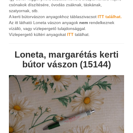
csónakok díszítésére, óvodás zsáknak, táskának,
szatyornak, stb.
A kerti bútorvászon anyagokhoz táblaszivacsot
ITT találhat.
Az itt látható Loneta vászon anyagok
nem
rendelkeznek
vízálló, vagy vízlepergető tulajdonsággal.
Vízlepergető kültéri anyagokat
ITT
találhat.
Loneta, margarétás kerti
bútor vászon (15144)