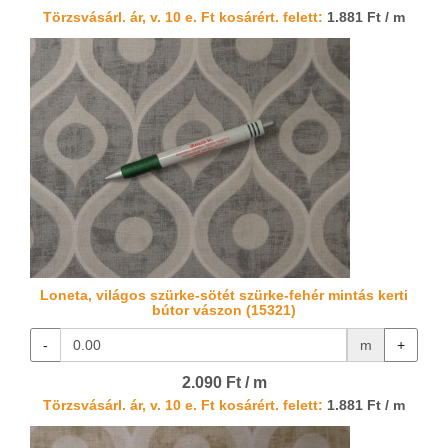
Törzsvásárl. ár, v. 10 e. Ft kosárért. felett:
1.881 Ft / m
Loneta, világos szürke-sötét szürke-fehér mintás kerti
bútor vászon (15321)
-
m
+
2.090 Ft / m
Törzsvásárl. ár, v. 10 e. Ft kosárért. felett:
1.881 Ft / m