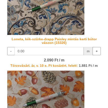
Loneta, kék-szürke-drapp Paisley mintás kerti bútor
vászon (15326)
-
m
+
2.090 Ft / m
Törzsvásárl. ár, v. 10 e. Ft kosárért. felett:
1.881 Ft / m