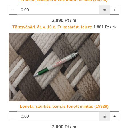
-
m
+
2.090 Ft / m
Törzsvásárl. ár, v. 10 e. Ft kosárért. felett:
1.881 Ft / m
Loneta, szürkés-barnás fonott mintás (15329)
-
m
+
2.090 Ft / m