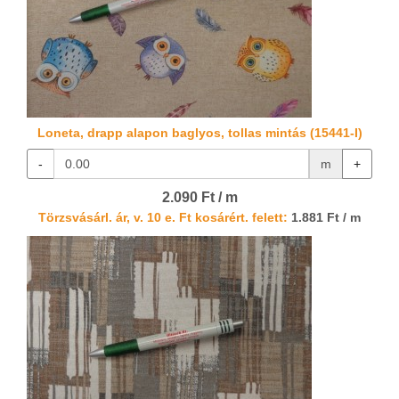
Loneta, drapp alapon baglyos, tollas mintás (15441-I)
-
m
+
2.090 Ft / m
Törzsvásárl. ár, v. 10 e. Ft kosárért. felett:
1.881 Ft / m