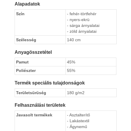
Alapadatok
Szín
- fehér-törtfehér
- nyers-ekrü
- sárga árnyalatai
- zöld árnyalatai
Szélesség
140 cm
Anyagösszetétel
Pamut
45%
Poliészter
55%
Termék speciális tulajdonságok
Területsürüség
180 g/m2
Felhasználási területek
Javasolt termékek
- Asztalterítő
- Lakástextil
- Ágynemű