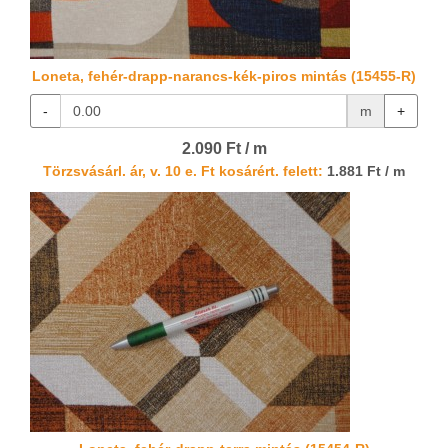
Loneta, fehér-drapp-narancs-kék-piros mintás (15455-R)
-
m
+
2.090 Ft / m
Törzsvásárl. ár, v. 10 e. Ft kosárért. felett:
1.881 Ft / m