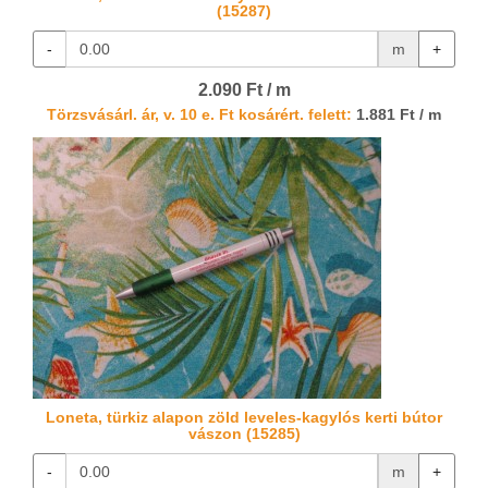
(15287)
-
m
+
2.090 Ft / m
Törzsvásárl. ár, v. 10 e. Ft kosárért. felett:
1.881 Ft / m
Loneta, türkiz alapon zöld leveles-kagylós kerti bútor
vászon (15285)
-
m
+