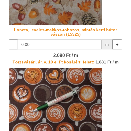
Loneta, leveles-makkos-tobozos, mintás kerti bútor
vászon (15325)
-
m
+
2.090 Ft / m
Törzsvásárl. ár, v. 10 e. Ft kosárért. felett:
1.881 Ft / m