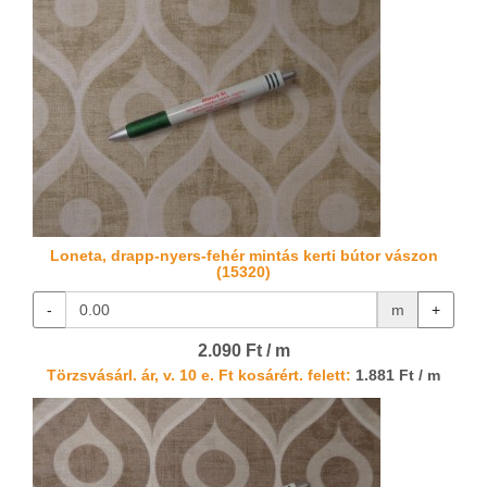
Loneta, drapp-nyers-fehér mintás kerti bútor vászon
(15320)
-
m
+
2.090 Ft / m
Törzsvásárl. ár, v. 10 e. Ft kosárért. felett:
1.881 Ft / m