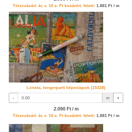
Törzsvásárl. ár, v. 10 e. Ft kosárért. felett:
1.881 Ft / m
Loneta, tengerparti képeslapok (15328)
-
m
+
2.090 Ft / m
Törzsvásárl. ár, v. 10 e. Ft kosárért. felett:
1.881 Ft / m