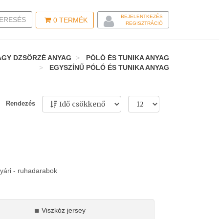
BEJELENTKEZÉS
LE SEARCH
ERESÉS
0
TERMÉK
REGISZTRÁCIÓ
AGY DZSÖRZÉ ANYAG
PÓLÓ ÉS TUNIKA ANYAG
EGYSZÍNŰ PÓLÓ ÉS TUNIKA ANYAG
Rendezés
yári - ruhadarabok
Viszkóz jersey