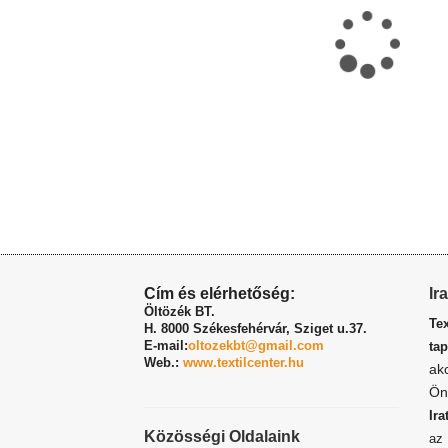
Cím és elérhetőség:
Ir
Öltözék BT.
Te
H. 8000 Székesfehérvár,
Sziget u.37.
E-mail:
oltozekbt@gmail.com
tap
Web.:
www.textilcenter.hu
ak
Ön
Ira
Közösségi Oldalaink
a