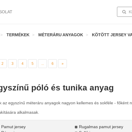
TOGG
SOLAT
K
TERMÉKEK
MÉTERÁRU ANYAGOK
KÖTÖTT JERSEY V
2
3
4
5
...
6
»
gyszínű póló és tunika anyag
k az egyszínű méteráru anyagok nagyon kellemes és sokféle - főként n
akítására alkalmasak.
Pamut jersey
Rugalmas pamut jersey