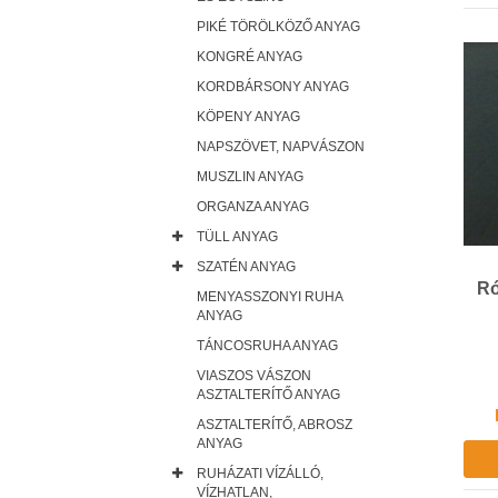
PIKÉ TÖRÖLKÖZŐ ANYAG
KONGRÉ ANYAG
KORDBÁRSONY ANYAG
KÖPENY ANYAG
NAPSZÖVET, NAPVÁSZON
MUSZLIN ANYAG
ORGANZA ANYAG
TÜLL ANYAG
SZATÉN ANYAG
Ró
MENYASSZONYI RUHA
ANYAG
TÁNCOSRUHA ANYAG
VIASZOS VÁSZON
ASZTALTERÍTŐ ANYAG
ASZTALTERÍTŐ, ABROSZ
ANYAG
RUHÁZATI VÍZÁLLÓ,
VÍZHATLAN,