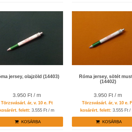
ma jersey, olajzöld (14403)
Róma jersey, sötét mus
(14402)
3.950 Ft / m
3.950 Ft / m
Törzsvásárl. ár, v. 10 e. Ft
Törzsvásárl. ár, v. 10 e. 
kosárért. felett:
3.555 Ft / m
kosárért. felett:
3.555 Ft /
KOSÁRBA
KOSÁRBA