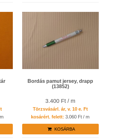
tár
Bordás pamut jersey, drapp
(13852)
3.400 Ft / m
Ft
Törzsvásárl. ár, v. 10 e. Ft
 m
kosárért. felett:
3.060 Ft / m
KOSÁRBA