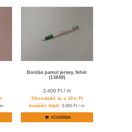
Bordás pamut jersey, fehér
(13849)
3.400 Ft / m
Ft
Törzsvásárl. ár, v. 10 e. Ft
 m
kosárért. felett:
3.060 Ft / m
KOSÁRBA