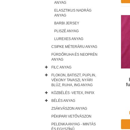
ANYAG
ELASZTIKUS NADRÁG
ANYAG
BARBI JERSEY
PLISZÉ ANYAG
LUREXES ANYAG
CSIPKE MÉTERÁRU ANYAG
FÜRDŐRUHA ÉS NEOPRÉN
ANYAG
FILC ANYAG
FLOKON, BATISZT, PUPLIN,
VÉKONY TAVASZI, NYÁRI
f
BLÚZ, RUHA, ING ANYAG
KÖZBÉLÉS -VETEX, PAFIX
BÉLÉS ANYAG
ZSÁKVÁSZON ANYAG
PÉKIPARI VETŐVÁSZON
PELENKA ANYAG - MINTÁS
ÉS EGYSZÍNŰ