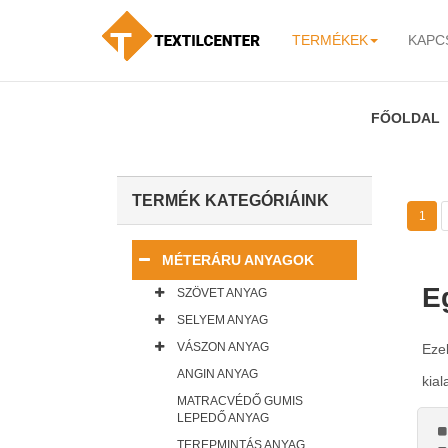
TERMÉKEK
KAPC
-
FŐOLDAL
TERMÉK KATEGÓRIÁINK
1
MÉTERÁRU ANYAGOK
E
SZÖVET ANYAG
SELYEM ANYAG
VÁSZON ANYAG
Eze
ANGIN ANYAG
kial
MATRACVÉDŐ GUMIS
LEPEDŐ ANYAG
TEREPMINTÁS ANYAG