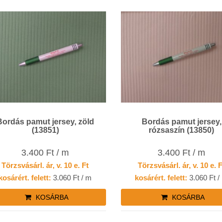
Bordás pamut jersey, zöld
Bordás pamut jersey,
(13851)
rózsaszín (13850)
3.400 Ft / m
3.400 Ft / m
Törzsvásárl. ár, v. 10 e. Ft
Törzsvásárl. ár, v. 10 e. 
kosárért. felett:
3.060 Ft / m
kosárért. felett:
3.060 Ft /
KOSÁRBA
KOSÁRBA