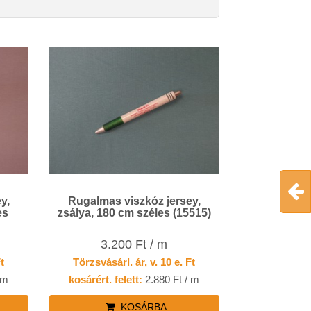
y,
Rugalmas viszkóz jersey,
es
zsálya, 180 cm széles (15515)
3.200 Ft / m
Ft
Törzsvásárl. ár, v. 10 e. Ft
 m
kosárért. felett:
2.880 Ft / m
KOSÁRBA