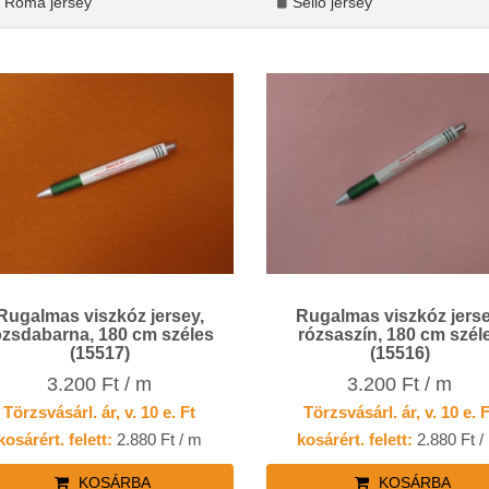
Róma jersey
Sellő jersey
Rugalmas viszkóz jersey,
Rugalmas viszkóz jerse
ozsdabarna, 180 cm széles
rózsaszín, 180 cm szél
(15517)
(15516)
3.200 Ft / m
3.200 Ft / m
Törzsvásárl. ár, v. 10 e. Ft
Törzsvásárl. ár, v. 10 e. 
kosárért. felett:
2.880 Ft / m
kosárért. felett:
2.880 Ft /
KOSÁRBA
KOSÁRBA