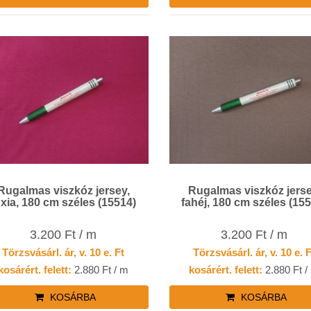
Rugalmas viszkóz jersey,
Rugalmas viszkóz jerse
uxia, 180 cm széles (15514)
fahéj, 180 cm széles (15
3.200 Ft / m
3.200 Ft / m
Törzsvásárl. ár, v. 10 e. Ft
Törzsvásárl. ár, v. 10 e. 
kosárért. felett:
2.880 Ft / m
kosárért. felett:
2.880 Ft /
KOSÁRBA
KOSÁRBA