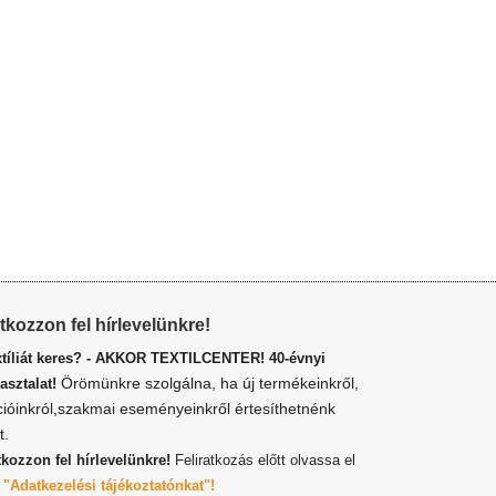
atkozzon fel hírlevelünkre!
xtíliát keres? - AKKOR TEXTILCENTER! 40-évnyi
Örömünkre szolgálna, ha új termékeinkről,
asztalat!
cióinkról,szakmai eseményeinkről értesíthetnénk
t.
tkozzon fel hírlevelünkre!
Feliratkozás előtt olvassa el
z
"Adatkezelési tájékoztatónkat"!