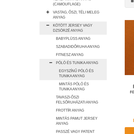
(CAMOUFLAGE)
VASTAG, ŐSZI, TÉLI MELEG
ANYAG
KÖTÖTT JERSEY VAGY
DZSÖRZÉ ANYAG
BABYPLÜSS ANYAG
SZABADIDŐRUHA ANYAG
FITNESZ ANYAG
PÓLÓ ÉS TUNIKA ANYAG
EGYSZÍNŰ PÓLÓ ÉS
TUNIKA ANYAG
MINTÁS PÓLÓ ÉS
TUNIKA ANYAG
r
TAVASZI-ŐSZI
FELSŐRUHÁZATI ANYAG
FROTTÍR ANYAG
MINTÁS PAMUT JERSEY
ANYAG
PASSZÉ VAGY PATENT