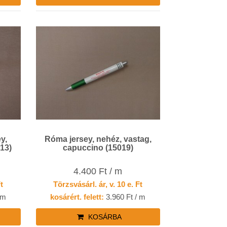
y,
Róma jersey, nehéz, vastag,
513)
capuccino (15019)
4.400 Ft / m
Ft
Törzsvásárl. ár, v. 10 e. Ft
 m
kosárért. felett:
3.960 Ft / m
KOSÁRBA