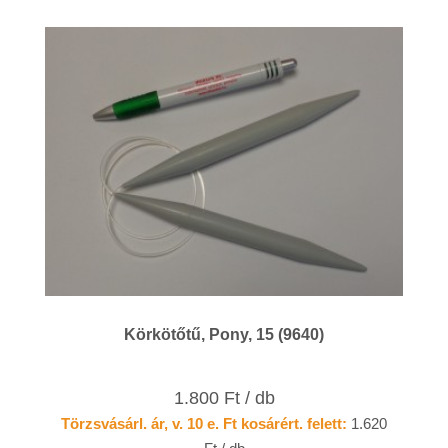
Körkötőtű, Pony, 15 (9640)
1.800 Ft / db
Törzsvásárl. ár, v. 10 e. Ft kosárért. felett:
1.620