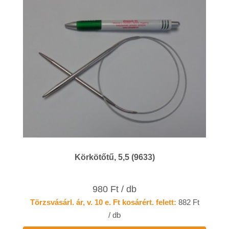
Körkötőtű, 5,5 (9633)
980 Ft / db
Törzsvásárl. ár, v. 10 e. Ft kosárért. felett:
882 Ft
/ db