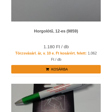
Horgolótű, 12-es (9859)
1.180 Ft / db
Törzsvásárl. ár, v. 10 e. Ft kosárért. felett:
1.062
Ft / db
KOSÁRBA