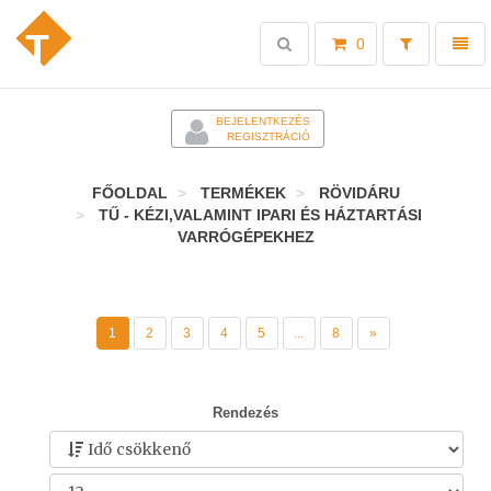
Toggle
Toggl
0
search
naviga
-
BEJELENTKEZÉS
REGISZTRÁCIÓ
FŐOLDAL
TERMÉKEK
RÖVIDÁRU
TŰ - KÉZI,VALAMINT IPARI ÉS HÁZTARTÁSI
VARRÓGÉPEKHEZ
1
2
3
4
5
...
8
»
Rendezés