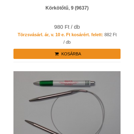
Körkötőtű, 9 (9637)
980 Ft / db
Törzsvásárl. ár, v. 10 e. Ft kosárért. felett:
882 Ft
/ db
KOSÁRBA