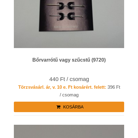
Bőrvarrótű vagy szűcstű (9720)
440 Ft / csomag
Törzsvásárl. ár, v. 10 e. Ft kosárért. felett:
396 Ft
/ csomag
KOSÁRBA