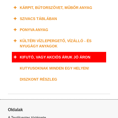
KÁRPIT, BÚTORSZÖVET, MŰBŐR ANYAG
SZIVACS TÁBLÁBAN
PONYVA ANYAG
KÜLTÉRI VÍZLEPERGETŐ, VÍZÁLLÓ - ÉS
NYUGÁGY ANYAGOK
KIFUTÓ, VAGY AKCIÓS ÁRUK JÓ ÁRON
KUTYUSOKNAK MINDEN EGY HELYEN!
DISZKONT RÉSZLEG
Oldalak
A Textilcenter története