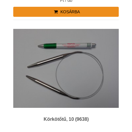
Ft / db
KOSÁRBA
Körkötőtű, 10 (9638)