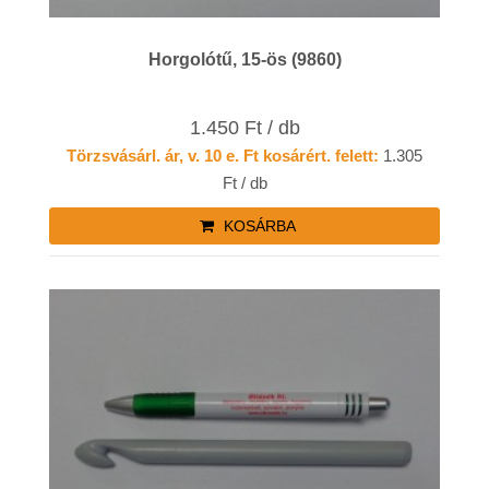
Horgolótű, 15-ös (9860)
1.450 Ft / db
Törzsvásárl. ár, v. 10 e. Ft kosárért. felett:
1.305
Ft / db
KOSÁRBA