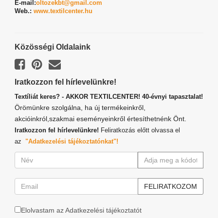
E-mail:
oltozekbt@gmail.com
Web.:
www.textilcenter.hu
Közösségi Oldalaink
Iratkozzon fel hírlevelünkre!
Textíliát keres? - AKKOR TEXTILCENTER! 40-évnyi tapasztalat!
Örömünkre szolgálna, ha új termékeinkről,
akcióinkról,szakmai eseményeinkről értesíthetnénk Önt.
Iratkozzon fel hírlevelünkre!
Feliratkozás előtt olvassa el
az
"Adatkezelési tájékoztatónkat"!
Elolvastam az Adatkezelési tájékoztatót