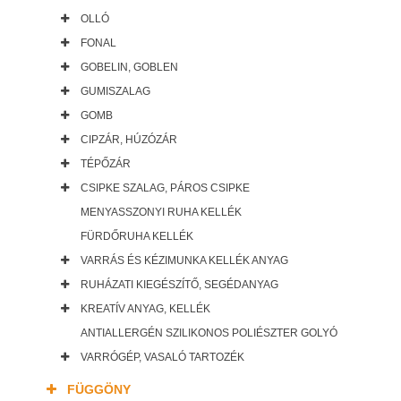
OLLÓ
FONAL
GOBELIN, GOBLEN
GUMISZALAG
GOMB
CIPZÁR, HÚZÓZÁR
TÉPŐZÁR
CSIPKE SZALAG, PÁROS CSIPKE
MENYASSZONYI RUHA KELLÉK
FÜRDŐRUHA KELLÉK
VARRÁS ÉS KÉZIMUNKA KELLÉK ANYAG
RUHÁZATI KIEGÉSZÍTŐ, SEGÉDANYAG
KREATÍV ANYAG, KELLÉK
ANTIALLERGÉN SZILIKONOS POLIÉSZTER GOLYÓ
VARRÓGÉP, VASALÓ TARTOZÉK
FÜGGÖNY