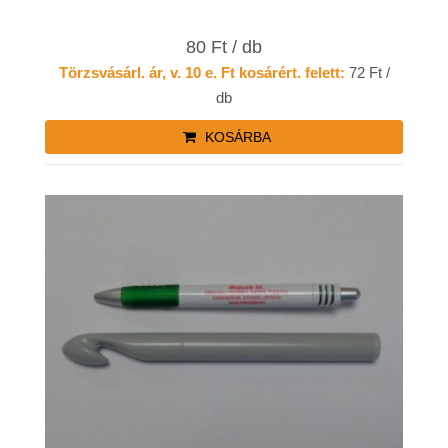
80 Ft / db
Törzsvásárl. ár, v. 10 e. Ft kosárért. felett:
72 Ft /
db
KOSÁRBA