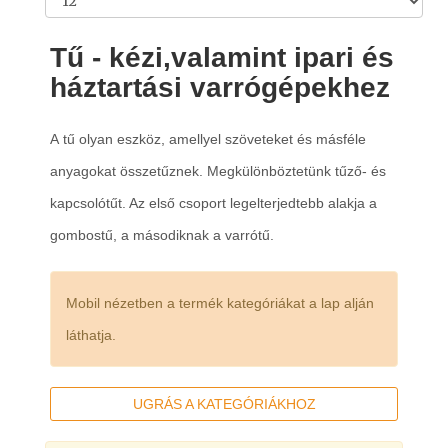
Tű - kézi,valamint ipari és
háztartási varrógépekhez
A
tű
olyan eszköz, amellyel szöveteket és másféle
anyagokat összetűznek. Megkülönböztetünk tűző- és
kapcsolótűt. Az első csoport legelterjedtebb alakja a
gombostű, a másodiknak a varrótű.
Mobil nézetben a termék kategóriákat a lap alján
láthatja.
UGRÁS A KATEGÓRIÁKHOZ