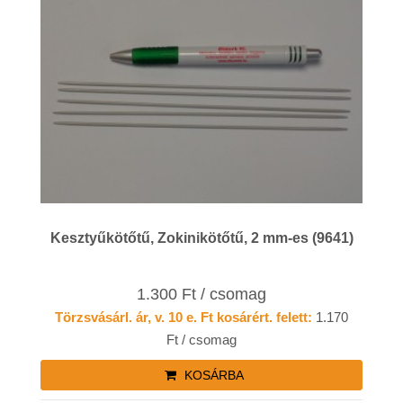
Kesztyűkötőtű, Zokinikötőtű, 2 mm-es (9641)
1.300 Ft / csomag
Törzsvásárl. ár, v. 10 e. Ft kosárért. felett:
1.170
Ft / csomag
KOSÁRBA