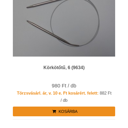
Körkötőtű, 6 (9634)
980 Ft / db
Törzsvásárl. ár, v. 10 e. Ft kosárért. felett:
882 Ft
/ db
KOSÁRBA