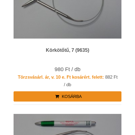
Körkötőtű, 7 (9635)
980 Ft / db
Törzsvásárl. ár, v. 10 e. Ft kosárért. felett:
882 Ft
/ db
KOSÁRBA