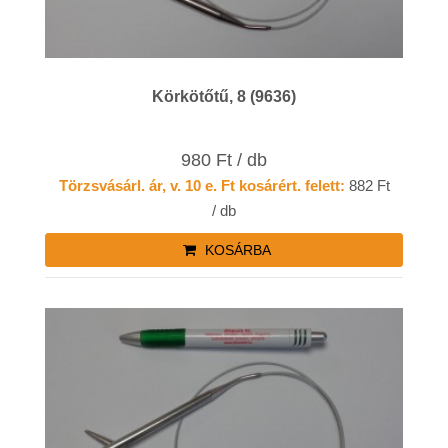
Körkötőtű, 8 (9636)
980 Ft / db
Törzsvásárl. ár, v. 10 e. Ft kosárért. felett:
882 Ft
/ db
KOSÁRBA