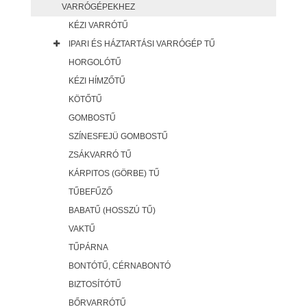
VARRÓGÉPEKHEZ
KÉZI VARRÓTŰ
IPARI ÉS HÁZTARTÁSI VARRÓGÉP TŰ
HORGOLÓTŰ
KÉZI HÍMZŐTŰ
KÖTŐTŰ
GOMBOSTŰ
SZÍNESFEJÜ GOMBOSTŰ
ZSÁKVARRÓ TŰ
KÁRPITOS (GÖRBE) TŰ
TŰBEFŰZŐ
BABATŰ (HOSSZÚ TŰ)
VAKTŰ
TŰPÁRNA
BONTÓTŰ, CÉRNABONTÓ
BIZTOSÍTÓTŰ
BŐRVARRÓTŰ