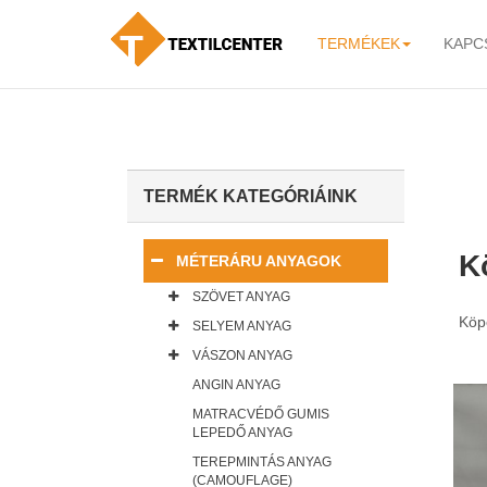
TERMÉKEK
KAPC
-
TERMÉK KATEGÓRIÁINK
K
MÉTERÁRU ANYAGOK
SZÖVET ANYAG
Köp
SELYEM ANYAG
VÁSZON ANYAG
ANGIN ANYAG
MATRACVÉDŐ GUMIS
LEPEDŐ ANYAG
TEREPMINTÁS ANYAG
(CAMOUFLAGE)