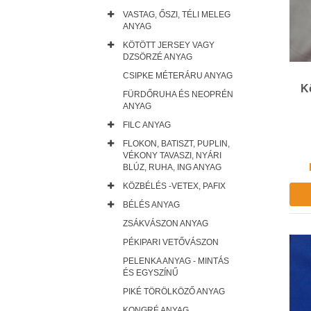
VASTAG, ŐSZI, TÉLI MELEG
ANYAG
KÖTÖTT JERSEY VAGY
DZSÖRZÉ ANYAG
CSIPKE MÉTERÁRU ANYAG
K
FÜRDŐRUHA ÉS NEOPRÉN
ANYAG
FILC ANYAG
FLOKON, BATISZT, PUPLIN,
VÉKONY TAVASZI, NYÁRI
BLÚZ, RUHA, ING ANYAG
KÖZBÉLÉS -VETEX, PAFIX
BÉLÉS ANYAG
ZSÁKVÁSZON ANYAG
PÉKIPARI VETŐVÁSZON
PELENKA ANYAG - MINTÁS
ÉS EGYSZÍNŰ
PIKÉ TÖRÖLKÖZŐ ANYAG
KONGRÉ ANYAG