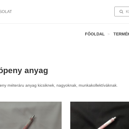
TOGG
SOLAT
K
FŐOLDAL
TERMÉ
öpeny anyag
eny méteráru anyag kicsiknek, nagyoknak, munkakollektíváknak.