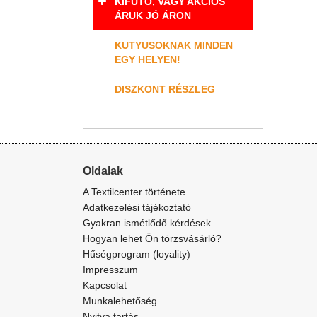
KIFUTÓ, VAGY AKCIÓS
ÁRUK JÓ ÁRON
KUTYUSOKNAK MINDEN
EGY HELYEN!
DISZKONT RÉSZLEG
Oldalak
A Textilcenter története
Adatkezelési tájékoztató
Gyakran ismétlődő kérdések
Hogyan lehet Ön törzsvásárló?
Hűségprogram (loyality)
Impresszum
Kapcsolat
Munkalehetőség
Nyitva tartás