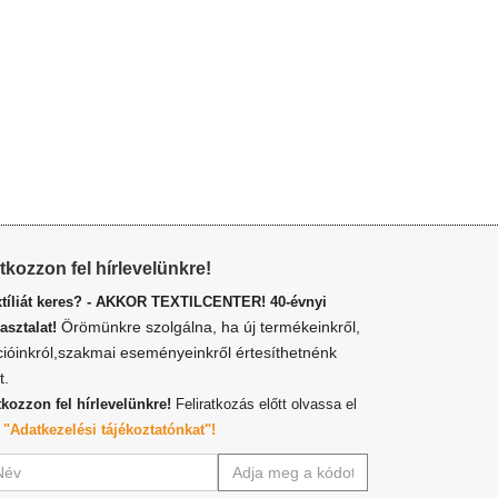
atkozzon fel hírlevelünkre!
xtíliát keres? - AKKOR TEXTILCENTER! 40-évnyi
Örömünkre szolgálna, ha új termékeinkről,
asztalat!
cióinkról,szakmai eseményeinkről értesíthetnénk
t.
tkozzon fel hírlevelünkre!
Feliratkozás előtt olvassa el
z
"Adatkezelési tájékoztatónkat"!