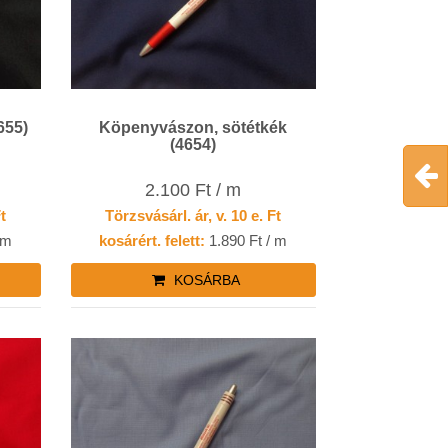
655)
Köpenyvászon, sötétkék
(4654)
2.100 Ft / m
Ft
Törzsvásárl. ár, v. 10 e. Ft
 m
kosárért. felett:
1.890 Ft / m
KOSÁRBA