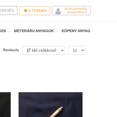
BEJELENTKEZÉS
LE SEARCH
ERESÉS
0
TERMÉK
REGISZTRÁCIÓ
KEK
MÉTERÁRU ANYAGOK
KÖPENY ANYAG
Rendezés