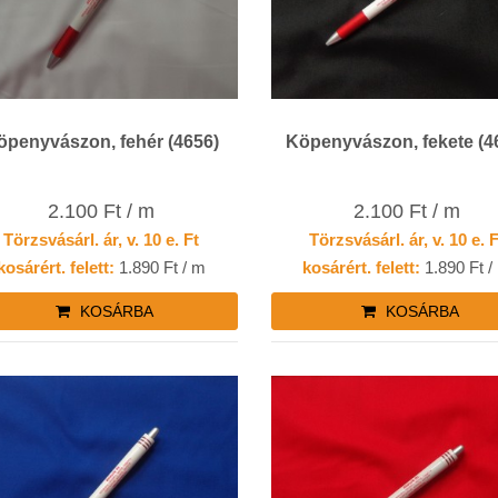
öpenyvászon, fehér (4656)
Köpenyvászon, fekete (4
2.100 Ft / m
2.100 Ft / m
Törzsvásárl. ár, v. 10 e. Ft
Törzsvásárl. ár, v. 10 e. 
kosárért. felett:
1.890 Ft / m
kosárért. felett:
1.890 Ft /
KOSÁRBA
KOSÁRBA