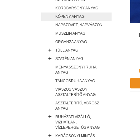
KORDBÁRSONY ANYAG
KÖPENY ANYAG
NAPSZÖVET, NAPVÁSZON
MUSZLIN ANYAG
ORGANZA ANYAG
TÜLL ANYAG
SZATÉN ANYAG
MENYASSZONYI RUHA
ANYAG
TÁNCOSRUHA ANYAG
VIASZOS VÁSZON
ASZTALTERÍTŐ ANYAG
ASZTALTERÍTŐ, ABROSZ
ANYAG
RUHÁZATI VÍZÁLLÓ,
VÍZHATLAN,
VÍZLEPERGETŐS ANYAG
KARÁCSONYI MINTÁS