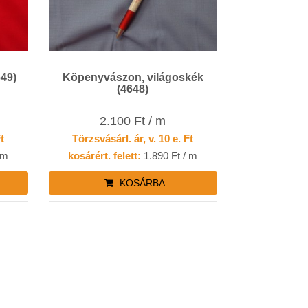
649)
Köpenyvászon, világoskék
(4648)
2.100 Ft / m
Ft
Törzsvásárl. ár, v. 10 e. Ft
 m
kosárért. felett:
1.890 Ft / m
KOSÁRBA