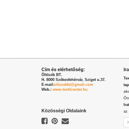
Cím és elérhetőség:
Ir
Öltözék BT.
Te
H. 8000 Székesfehérvár,
Sziget u.37.
E-mail:
oltozekbt@gmail.com
tap
Web.:
www.textilcenter.hu
ak
Ön
Ira
Közösségi Oldalaink
a