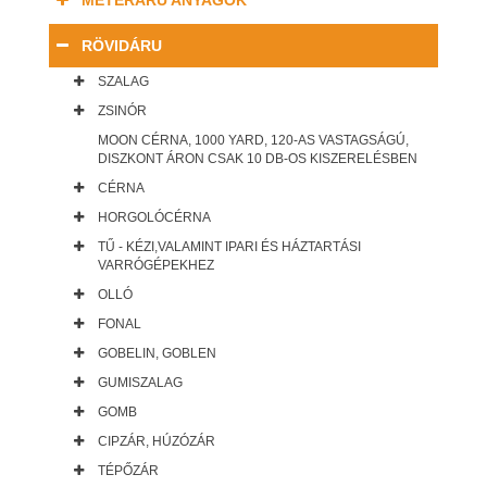
MÉTERÁRU ANYAGOK
RÖVIDÁRU
SZALAG
ZSINÓR
MOON CÉRNA, 1000 YARD, 120-AS VASTAGSÁGÚ,
DISZKONT ÁRON CSAK 10 DB-OS KISZERELÉSBEN
CÉRNA
HORGOLÓCÉRNA
TŰ - KÉZI,VALAMINT IPARI ÉS HÁZTARTÁSI
VARRÓGÉPEKHEZ
OLLÓ
FONAL
GOBELIN, GOBLEN
GUMISZALAG
GOMB
CIPZÁR, HÚZÓZÁR
TÉPŐZÁR