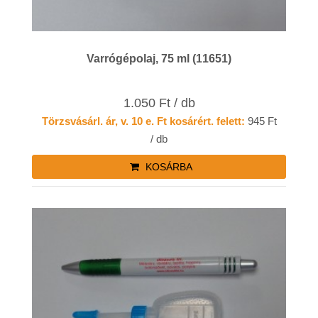
Varrógépolaj, 75 ml (11651)
1.050 Ft / db
Törzsvásárl. ár, v. 10 e. Ft kosárért. felett:
945 Ft
/ db
KOSÁRBA