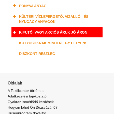
PONYVA ANYAG
KÜLTÉRI VÍZLEPERGETŐ, VÍZÁLLÓ - ÉS
NYUGÁGY ANYAGOK
KIFUTÓ, VAGY AKCIÓS ÁRUK JÓ ÁRON
KUTYUSOKNAK MINDEN EGY HELYEN!
DISZKONT RÉSZLEG
Oldalak
A Textilcenter története
Adatkezelési tájékoztató
Gyakran ismétlődő kérdések
Hogyan lehet Ön törzsvásárló?
Hűségprogram (loyality)