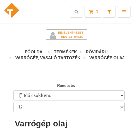
Toggle
Toggl
0
search
naviga
-
BEJELENTKEZÉS
REGISZTRÁCIÓ
FŐOLDAL
TERMÉKEK
RÖVIDÁRU
VARRÓGÉP, VASALÓ TARTOZÉK
VARRÓGÉP OLAJ
Rendezés
Varrógép olaj