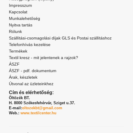
Impresszum
Kapcsolat
Munkalehetőség
Nyitva tartás
Rólunk
Szállítási-csomagolási díjak GLS és Postai szállításhoz
Telefonhívás kezelése
Termékek
Textil kresz - mit jelentenek a rajzok?
ÁSZF
ÁSZF - pdf. dokumentum
Árak, készletek
Útvonal az üzleteinkhez
Cím és elérhetőség:
Öltözék BT.
H. 8000 Székesfehérvár,
Sziget u.37.
E-mail:
oltozekbt@gmail.com
Web.:
www.textilcenter.hu