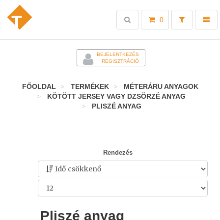
Toggle
Toggl
0
search
naviga
-
BEJELENTKEZÉS
REGISZTRÁCIÓ
FŐOLDAL
TERMÉKEK
MÉTERÁRU ANYAGOK
KÖTÖTT JERSEY VAGY DZSÖRZÉ ANYAG
PLISZÉ ANYAG
Rendezés
Pliszé anyag