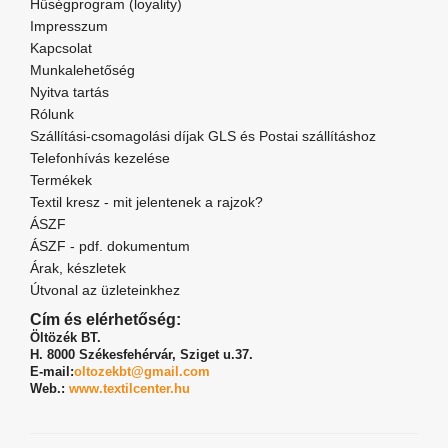
Hűségprogram (loyality)
Impresszum
Kapcsolat
Munkalehetőség
Nyitva tartás
Rólunk
Szállítási-csomagolási díjak GLS és Postai szállításhoz
Telefonhívás kezelése
Termékek
Textil kresz - mit jelentenek a rajzok?
ÁSZF
ÁSZF - pdf. dokumentum
Árak, készletek
Útvonal az üzleteinkhez
Cím és elérhetőség:
Öltözék BT.
H. 8000 Székesfehérvár,
Sziget u.37.
E-mail:
oltozekbt@gmail.com
Web.:
www.textilcenter.hu