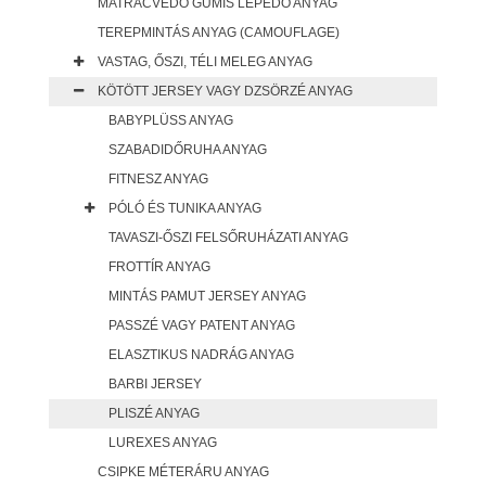
MATRACVÉDŐ GUMIS LEPEDŐ ANYAG
TEREPMINTÁS ANYAG (CAMOUFLAGE)
VASTAG, ŐSZI, TÉLI MELEG ANYAG
KÖTÖTT JERSEY VAGY DZSÖRZÉ ANYAG
BABYPLÜSS ANYAG
SZABADIDŐRUHA ANYAG
FITNESZ ANYAG
PÓLÓ ÉS TUNIKA ANYAG
TAVASZI-ŐSZI FELSŐRUHÁZATI ANYAG
FROTTÍR ANYAG
MINTÁS PAMUT JERSEY ANYAG
PASSZÉ VAGY PATENT ANYAG
ELASZTIKUS NADRÁG ANYAG
BARBI JERSEY
PLISZÉ ANYAG
LUREXES ANYAG
CSIPKE MÉTERÁRU ANYAG