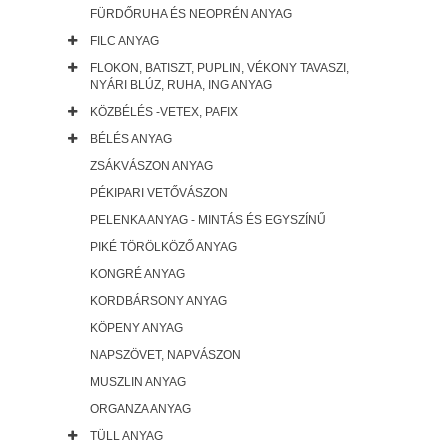
FÜRDŐRUHA ÉS NEOPRÉN ANYAG
FILC ANYAG
FLOKON, BATISZT, PUPLIN, VÉKONY TAVASZI,
NYÁRI BLÚZ, RUHA, ING ANYAG
KÖZBÉLÉS -VETEX, PAFIX
BÉLÉS ANYAG
ZSÁKVÁSZON ANYAG
PÉKIPARI VETŐVÁSZON
PELENKA ANYAG - MINTÁS ÉS EGYSZÍNŰ
PIKÉ TÖRÖLKÖZŐ ANYAG
KONGRÉ ANYAG
KORDBÁRSONY ANYAG
KÖPENY ANYAG
NAPSZÖVET, NAPVÁSZON
MUSZLIN ANYAG
ORGANZA ANYAG
TÜLL ANYAG