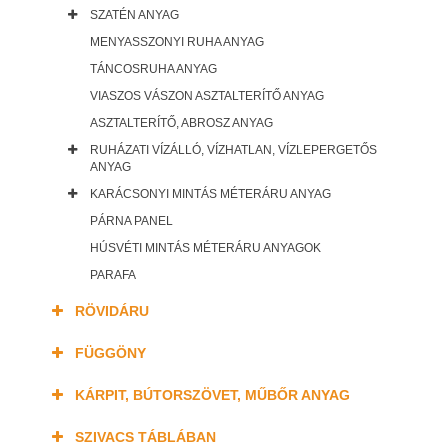
SZATÉN ANYAG
MENYASSZONYI RUHA ANYAG
TÁNCOSRUHA ANYAG
VIASZOS VÁSZON ASZTALTERÍTŐ ANYAG
ASZTALTERÍTŐ, ABROSZ ANYAG
RUHÁZATI VÍZÁLLÓ, VÍZHATLAN, VÍZLEPERGETŐS
ANYAG
KARÁCSONYI MINTÁS MÉTERÁRU ANYAG
PÁRNA PANEL
HÚSVÉTI MINTÁS MÉTERÁRU ANYAGOK
PARAFA
RÖVIDÁRU
FÜGGÖNY
KÁRPIT, BÚTORSZÖVET, MŰBŐR ANYAG
SZIVACS TÁBLÁBAN