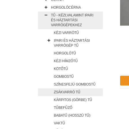
HORGOLÓCÉRNA
TŰ - KÉZI,VALAMINT IPARI
ÉS HÁZTARTÁSI
VARRÓGÉPEKHEZ
KÉZI VARRÓTŰ
IPARI ÉS HÁZTARTÁSI
VARRÓGÉP TŰ
HORGOLÓTŰ
KÉZI HÍMZŐTŰ
KÖTŐTŰ
GOMBOSTŰ
SZÍNESFEJÜ GOMBOSTŰ
ZSÁKVARRÓ TŰ
KÁRPITOS (GÖRBE) TŰ
TŰBEFŰZŐ
BABATŰ (HOSSZÚ TŰ)
VAKTŰ