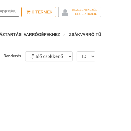
BEJELENTKEZÉS
LE SEARCH
ERESÉS
0
TERMÉK
REGISZTRÁCIÓ
S HÁZTARTÁSI VARRÓGÉPEKHEZ
ZSÁKVARRÓ TŰ
Rendezés