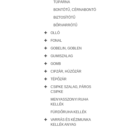
TŰPÁRNA
BONTÓTŰ, CÉRNABONTÓ
BIZTOSÍTÓTŰ
BŐRVARRÓTŰ
OLLÓ
FONAL
GOBELIN, GOBLEN
GUMISZALAG
GOMB
CIPZÁR, HÚZÓZÁR
TÉPŐZÁR
CSIPKE SZALAG, PÁROS
CSIPKE
MENYASSZONYI RUHA
KELLÉK
FÜRDŐRUHA KELLÉK
VARRÁS ÉS KÉZIMUNKA
KELLÉK ANYAG