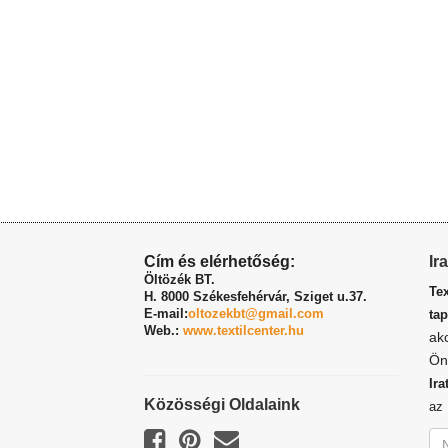
Cím és elérhetőség:
Ir
Öltözék BT.
Te
H. 8000 Székesfehérvár,
Sziget u.37.
E-mail:
oltozekbt@gmail.com
tap
Web.:
www.textilcenter.hu
ak
Ön
Ira
Közösségi Oldalaink
a