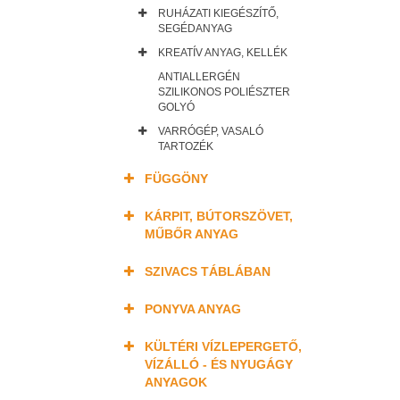
RUHÁZATI KIEGÉSZÍTŐ,
SEGÉDANYAG
KREATÍV ANYAG, KELLÉK
ANTIALLERGÉN
SZILIKONOS POLIÉSZTER
GOLYÓ
VARRÓGÉP, VASALÓ
TARTOZÉK
FÜGGÖNY
KÁRPIT, BÚTORSZÖVET,
MŰBŐR ANYAG
SZIVACS TÁBLÁBAN
PONYVA ANYAG
KÜLTÉRI VÍZLEPERGETŐ,
VÍZÁLLÓ - ÉS NYUGÁGY
ANYAGOK