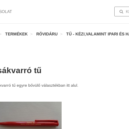
TOGG
SOLAT
K
TERMÉKEK
RÖVIDÁRU
TŰ - KÉZI,VALAMINT IPARI É
sákvarró tű
varró tű egyre bővülő választékban itt alul.