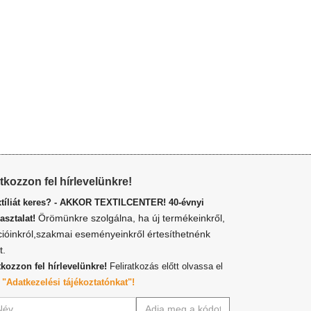
atkozzon fel hírlevelünkre!
xtíliát keres? - AKKOR TEXTILCENTER! 40-évnyi
Örömünkre szolgálna, ha új termékeinkről,
asztalat!
cióinkról,szakmai eseményeinkről értesíthetnénk
t.
tkozzon fel hírlevelünkre!
Feliratkozás előtt olvassa el
z
"Adatkezelési tájékoztatónkat"!