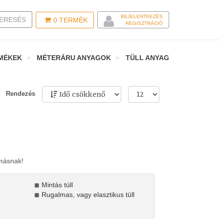
BEJELENTKEZÉS
LE SEARCH
ERESÉS
0
TERMÉK
REGISZTRÁCIÓ
MÉKEK
MÉTERÁRU ANYAGOK
TÜLL ANYAG
Rendezés
másnak!
Mintás tüll
Rugalmas, vagy elasztikus tüll