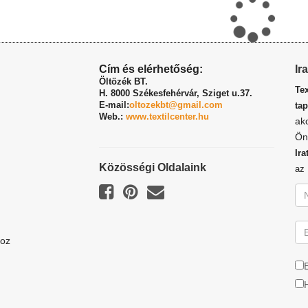
Cím és elérhetőség:
Ir
Öltözék BT.
Te
H. 8000 Székesfehérvár,
Sziget u.37.
E-mail:
oltozekbt@gmail.com
tap
Web.:
www.textilcenter.hu
ak
Ön
Ira
Közösségi Oldalaink
a
hoz