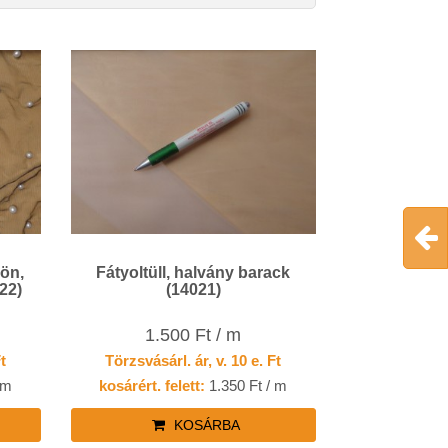
lön,
Fátyoltüll, halvány barack
22)
(14021)
1.500 Ft / m
Ft
Törzsvásárl. ár, v. 10 e. Ft
 m
kosárért. felett:
1.350 Ft / m
KOSÁRBA