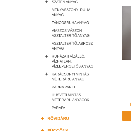
SZATÉN ANYAG
MENYASSZONYI RUHA
ANYAG
TÁNCOSRUHA ANYAG
VIASZOS VÁSZON
ASZTALTERÍTŐ ANYAG
ASZTALTERÍTŐ, ABROSZ
ANYAG
RUHÁZATI VÍZÁLLÓ,
VÍZHATLAN,
VÍZLEPERGETŐS ANYAG
KARÁCSONYI MINTÁS
MÉTERÁRU ANYAG
PÁRNA PANEL
HÚSVÉTI MINTÁS
MÉTERÁRU ANYAGOK
PARAFA
RÖVIDÁRU
FÜGGÖNY