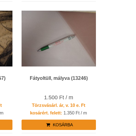
57)
Fátyoltüll, mályva (13246)
1.500 Ft / m
Ft
Törzsvásárl. ár, v. 10 e. Ft
 m
kosárért. felett:
1.350 Ft / m
KOSÁRBA