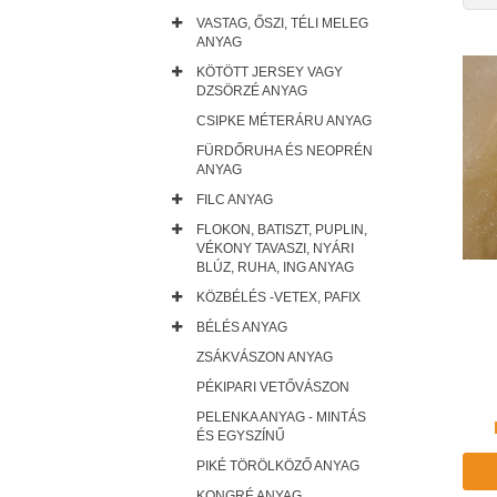
VASTAG, ŐSZI, TÉLI MELEG
ANYAG
KÖTÖTT JERSEY VAGY
DZSÖRZÉ ANYAG
CSIPKE MÉTERÁRU ANYAG
FÜRDŐRUHA ÉS NEOPRÉN
ANYAG
FILC ANYAG
FLOKON, BATISZT, PUPLIN,
VÉKONY TAVASZI, NYÁRI
BLÚZ, RUHA, ING ANYAG
KÖZBÉLÉS -VETEX, PAFIX
BÉLÉS ANYAG
ZSÁKVÁSZON ANYAG
PÉKIPARI VETŐVÁSZON
PELENKA ANYAG - MINTÁS
ÉS EGYSZÍNŰ
PIKÉ TÖRÖLKÖZŐ ANYAG
KONGRÉ ANYAG