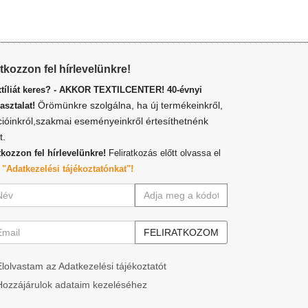
atkozzon fel hírlevelünkre!
xtíliát keres? - AKKOR TEXTILCENTER! 40-évnyi
Örömünkre szolgálna, ha új termékeinkről,
asztalat!
cióinkról,szakmai eseményeinkről értesíthetnénk
t.
tkozzon fel hírlevelünkre!
Feliratkozás előtt olvassa el
z
"Adatkezelési tájékoztatónkat"!
Elolvastam az Adatkezelési tájékoztatót
Hozzájárulok adataim kezeléséhez