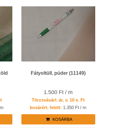
zöld
Fátyoltüll, púder (11149)
1.500 Ft / m
Ft
Törzsvásárl. ár, v. 10 e. Ft
 m
kosárért. felett:
1.350 Ft / m
KOSÁRBA