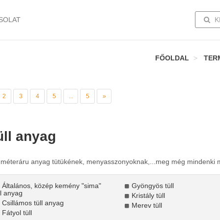
TOGG
SOLAT
K
FŐOLDAL
TER
2
3
4
5
...
5
»
üll anyag
l méteráru anyag tütükének, menyasszonyoknak,...meg még mindenki 
Általános, közép kemény "sima"
Gyöngyös tüll
ll anyag
Kristály tüll
Csillámos tüll anyag
Merev tüll
Fátyol tüll