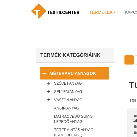
TERMÉKEK
KAPC
-
TERMÉK KATEGÓRIÁINK
1
MÉTERÁRU ANYAGOK
T
SZÖVET ANYAG
SELYEM ANYAG
VÁSZON ANYAG
Tül
ANGIN ANYAG
MATRACVÉDŐ GUMIS
tü
LEPEDŐ ANYAG
TEREPMINTÁS ANYAG
(CAMOUFLAGE)