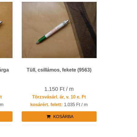
árga
Tüll, csillámos, fekete (9563)
1.150 Ft / m
Ft
Törzsvásárl. ár, v. 10 e. Ft
 m
kosárért. felett:
1.035 Ft / m
KOSÁRBA