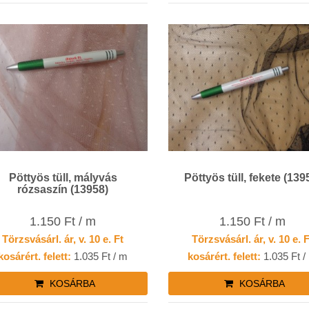
Pöttyös tüll, mályvás
Pöttyös tüll, fekete (139
rózsaszín (13958)
1.150 Ft / m
1.150 Ft / m
Törzsvásárl. ár, v. 10 e. Ft
Törzsvásárl. ár, v. 10 e. 
kosárért. felett:
1.035 Ft / m
kosárért. felett:
1.035 Ft /
KOSÁRBA
KOSÁRBA