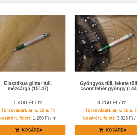
Elasztikus glitter tüll,
Gyöngyös tüll, fekete tül
mézsárga (15147)
csont fehér gyöngy (144
1.400 Ft / m
4.250 Ft / m
Törzsvásárl. ár, v. 10 e. Ft
Törzsvásárl. ár, v. 10 e. 
kosárért. felett:
1.260 Ft / m
kosárért. felett:
3.825 Ft /
KOSÁRBA
KOSÁRBA