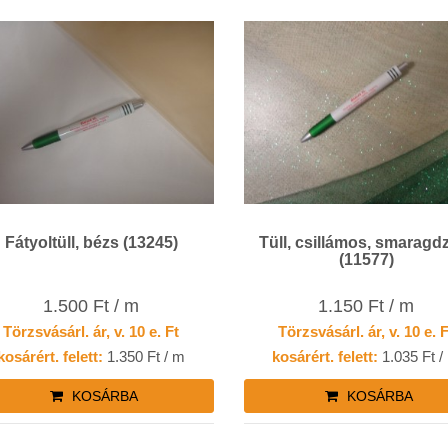
Fátyoltüll, bézs (13245)
Tüll, csillámos, smaragd
(11577)
1.500 Ft / m
1.150 Ft / m
Törzsvásárl. ár, v. 10 e. Ft
Törzsvásárl. ár, v. 10 e. 
kosárért. felett:
1.350 Ft / m
kosárért. felett:
1.035 Ft /
KOSÁRBA
KOSÁRBA