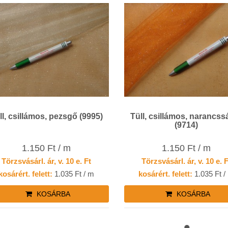
ll, csillámos, pezsgő (9995)
Tüll, csillámos, narancss
(9714)
1.150 Ft / m
1.150 Ft / m
Törzsvásárl. ár, v. 10 e. Ft
Törzsvásárl. ár, v. 10 e. 
kosárért. felett:
1.035 Ft / m
kosárért. felett:
1.035 Ft /
KOSÁRBA
KOSÁRBA