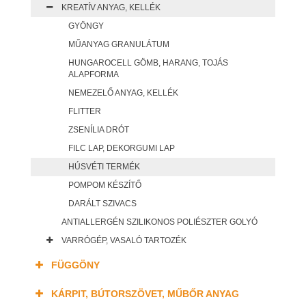
KREATÍV ANYAG, KELLÉK
GYÖNGY
MŰANYAG GRANULÁTUM
HUNGAROCELL GÖMB, HARANG, TOJÁS
ALAPFORMA
NEMEZELŐ ANYAG, KELLÉK
FLITTER
ZSENÍLIA DRÓT
FILC LAP, DEKORGUMI LAP
HÚSVÉTI TERMÉK
POMPOM KÉSZÍTŐ
DARÁLT SZIVACS
ANTIALLERGÉN SZILIKONOS POLIÉSZTER GOLYÓ
VARRÓGÉP, VASALÓ TARTOZÉK
FÜGGÖNY
KÁRPIT, BÚTORSZÖVET, MŰBŐR ANYAG