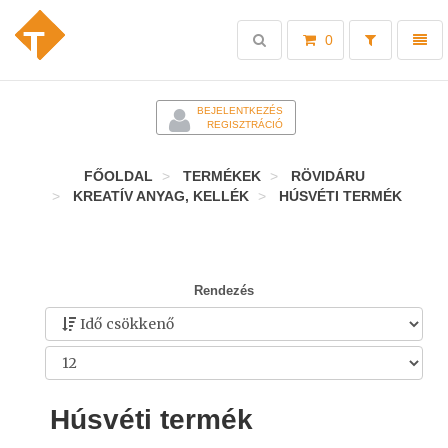
Toggle
Toggl
0
search
naviga
-
BEJELENTKEZÉS
REGISZTRÁCIÓ
FŐOLDAL
TERMÉKEK
RÖVIDÁRU
KREATÍV ANYAG, KELLÉK
HÚSVÉTI TERMÉK
Rendezés
Húsvéti termék