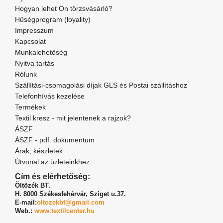
Hogyan lehet Ön törzsvásárló?
Hűségprogram (loyality)
Impresszum
Kapcsolat
Munkalehetőség
Nyitva tartás
Rólunk
Szállítási-csomagolási díjak GLS és Postai szállításhoz
Telefonhívás kezelése
Termékek
Textil kresz - mit jelentenek a rajzok?
ÁSZF
ÁSZF - pdf. dokumentum
Árak, készletek
Útvonal az üzleteinkhez
Cím és elérhetőség:
Öltözék BT.
H. 8000 Székesfehérvár,
Sziget u.37.
E-mail:
oltozekbt@gmail.com
Web.:
www.textilcenter.hu