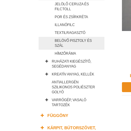
JELÖLŐ CERUZA ÉS
FILCTOLL
POR ÉS ZSÍRKRÉTA
ILLANÓFILC
TEXTILRAGASZTÓ
BELÖVŐ PISZTOLY ÉS
SZÁL
HÍMZŐRÁMA
RUHÁZATI KIEGÉSZÍTŐ,
SEGÉDANYAG
KREATÍV ANYAG, KELLÉK
ANTIALLERGÉN
SZILIKONOS POLIÉSZTER
GOLYÓ
VARRÓGÉP, VASALÓ
TARTOZÉK
FÜGGÖNY
KÁRPIT, BÚTORSZÖVET,