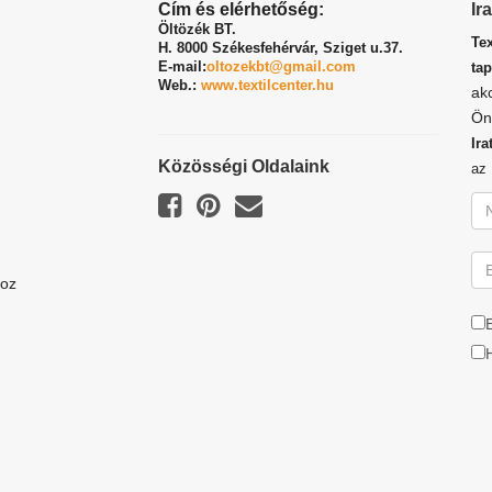
Cím és elérhetőség:
Ir
Öltözék BT.
Te
H. 8000 Székesfehérvár,
Sziget u.37.
E-mail:
oltozekbt@gmail.com
tap
Web.:
www.textilcenter.hu
ak
Ön
Ira
Közösségi Oldalaink
a
hoz