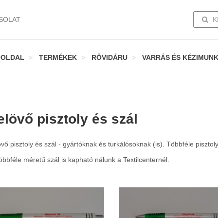
TOGG
SOLAT
K
ŐOLDAL
TERMÉKEK
RÖVIDÁRU
VARRÁS ÉS KÉZIMUN
elövő pisztoly és szál
vő pisztoly és szál - gyártóknak és turkálósoknak (is). Többféle pisztol
öbbféle méretű szál is kapható nálunk a Textilcenternél.