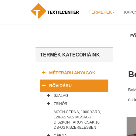
TERMÉKEK
KAPC
-
F
TERMÉK KATEGÓRIÁINK
B
MÉTERÁRU ANYAGOK
RÖVIDÁRU
Belö
SZALAG
és t
ZSINÓR
MOON CÉRNA, 1000 YARD,
120-AS VASTAGSÁGÚ,
DISZKONT ÁRON CSAK 10
DB-OS KISZERELÉSBEN
CÉRNA