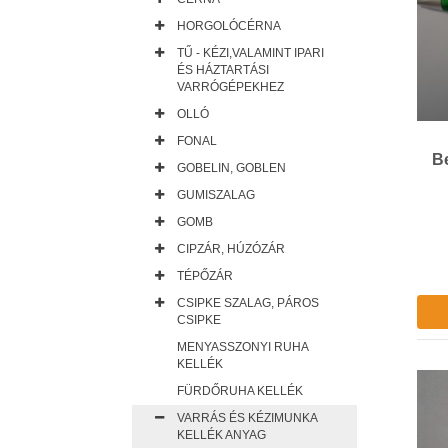
HORGOLÓCÉRNA
TŰ - KÉZI,VALAMINT IPARI
ÉS HÁZTARTÁSI
VARRÓGÉPEKHEZ
OLLÓ
FONAL
Be
GOBELIN, GOBLEN
GUMISZALAG
GOMB
CIPZÁR, HÚZÓZÁR
TÉPŐZÁR
CSIPKE SZALAG, PÁROS
CSIPKE
MENYASSZONYI RUHA
KELLÉK
FÜRDŐRUHA KELLÉK
VARRÁS ÉS KÉZIMUNKA
KELLÉK ANYAG