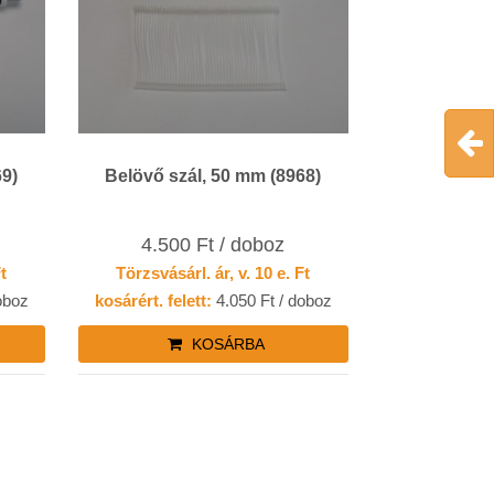
69)
Belövő szál, 50 mm (8968)
4.500 Ft / doboz
Ft
Törzsvásárl. ár, v. 10 e. Ft
oboz
kosárért. felett:
4.050 Ft / doboz
KOSÁRBA