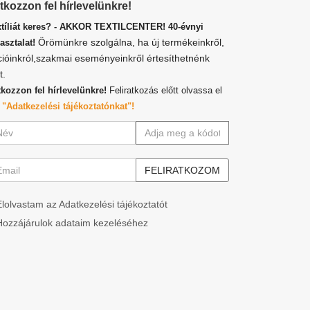
atkozzon fel hírlevelünkre!
xtíliát keres? - AKKOR TEXTILCENTER! 40-évnyi
Örömünkre szolgálna, ha új termékeinkről,
asztalat!
cióinkról,szakmai eseményeinkről értesíthetnénk
t.
tkozzon fel hírlevelünkre!
Feliratkozás előtt olvassa el
z
"Adatkezelési tájékoztatónkat"!
Elolvastam az Adatkezelési tájékoztatót
Hozzájárulok adataim kezeléséhez