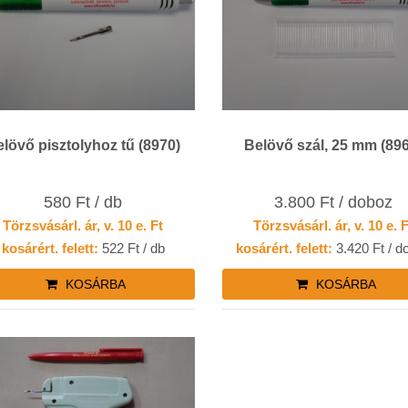
lövő pisztolyhoz tű (8970)
Belövő szál, 25 mm (89
580 Ft / db
3.800 Ft / doboz
Törzsvásárl. ár, v. 10 e. Ft
Törzsvásárl. ár, v. 10 e. 
kosárért. felett:
522 Ft / db
kosárért. felett:
3.420 Ft / d
KOSÁRBA
KOSÁRBA