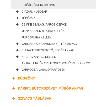
HŐÁLLÓ PERLUX GOMB
CIPZÁR, HÚZÓZÁR
TÉPŐZÁR
CSIPKE SZALAG, PÁROS CSIPKE
MENYASSZONYI RUHA KELLÉK
FÜRDŐRUHA KELLÉK
VARRÁS ÉS KÉZIMUNKA KELLÉK ANYAG
RUHÁZATI KIEGÉSZÍTŐ, SEGÉDANYAG
KREATÍV ANYAG, KELLÉK
ANTIALLERGÉN SZILIKONOS POLIÉSZTER GOLYÓ
VARRÓGÉP, VASALÓ TARTOZÉK
FÜGGÖNY
KÁRPIT, BÚTORSZÖVET, MŰBŐR ANYAG
SZIVACS TÁBLÁBAN