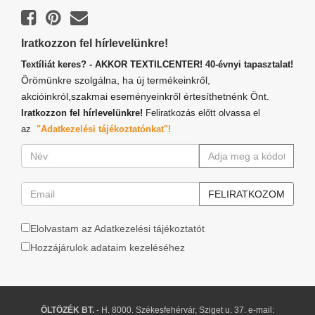
Iratkozzon fel hírlevelünkre!
Textíliát keres? - AKKOR TEXTILCENTER! 40-évnyi tapasztalat!
Örömünkre szolgálna, ha új termékeinkről,
akcióinkról,szakmai eseményeinkről értesíthetnénk Önt.
Iratkozzon fel hírlevelünkre!
Feliratkozás előtt olvassa el
az
"Adatkezelési tájékoztatónkat"!
Elolvastam az Adatkezelési tájékoztatót
Hozzájárulok adataim kezeléséhez
ÖLTÖZÉK BT.
- H. 8000. Székesfehérvár, Sziget u. 37. e-mail: