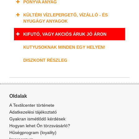
PONYVA ANYAG
KÜLTÉRI VÍZLEPERGETŐ, VÍZÁLLÓ - ÉS
NYUGÁGY ANYAGOK
KIFUTÓ, VAGY AKCIÓS ÁRUK JÓ ÁRON
KUTYUSOKNAK MINDEN EGY HELYEN!
DISZKONT RÉSZLEG
Oldalak
A Textilcenter története
Adatkezelési tájékoztató
Gyakran ismétlődő kérdések
Hogyan lehet Ön törzsvásárló?
Hűségprogram (loyality)