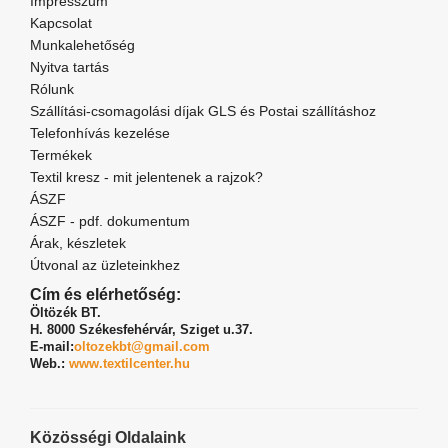
Impresszum
Kapcsolat
Munkalehetőség
Nyitva tartás
Rólunk
Szállítási-csomagolási díjak GLS és Postai szállításhoz
Telefonhívás kezelése
Termékek
Textil kresz - mit jelentenek a rajzok?
ÁSZF
ÁSZF - pdf. dokumentum
Árak, készletek
Útvonal az üzleteinkhez
Cím és elérhetőség:
Öltözék BT.
H. 8000 Székesfehérvár,
Sziget u.37.
E-mail:
oltozekbt@gmail.com
Web.:
www.textilcenter.hu
Közösségi Oldalaink