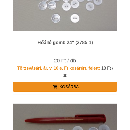
Hőálló gomb 24" (2785-1)
20 Ft / db
Törzsvásárl. ár, v. 10 e. Ft kosárért. felett:
18 Ft /
db
KOSÁRBA