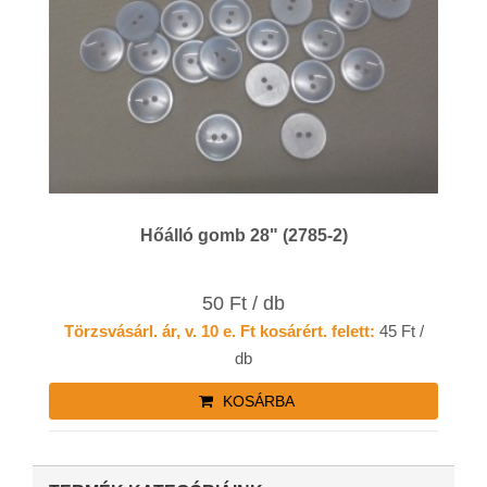
Hőálló gomb 28" (2785-2)
50 Ft / db
Törzsvásárl. ár, v. 10 e. Ft kosárért. felett:
45 Ft /
db
KOSÁRBA