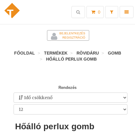
Toggle
Toggl
0
search
naviga
-
BEJELENTKEZÉS
REGISZTRÁCIÓ
FŐOLDAL
TERMÉKEK
RÖVIDÁRU
GOMB
HŐÁLLÓ PERLUX GOMB
Rendezés
Hőálló perlux gomb