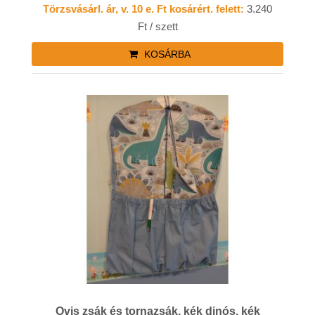
Törzsvásárl. ár, v. 10 e. Ft kosárért. felett:
3.240
Ft / szett
KOSÁRBA
Ovis zsák és tornazsák, kék dinós, kék