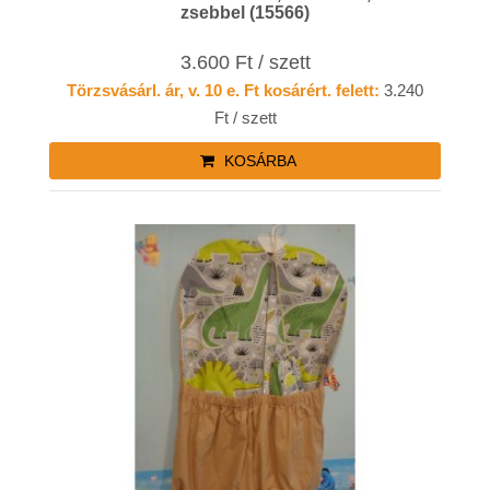
zsebbel (15566)
3.600 Ft / szett
Törzsvásárl. ár, v. 10 e. Ft kosárért. felett:
3.240
Ft / szett
KOSÁRBA