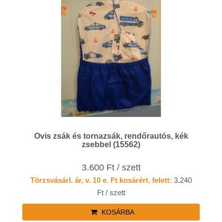
Ovis zsák és tornazsák, rendőrautós, kék
zsebbel (15562)
3.600 Ft / szett
Törzsvásárl. ár, v. 10 e. Ft kosárért. felett:
3.240
Ft / szett
KOSÁRBA