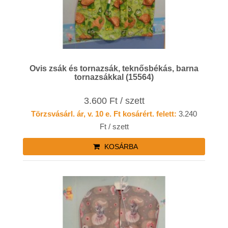
Ovis zsák és tornazsák, teknősbékás, barna
tornazsákkal (15564)
3.600 Ft / szett
Törzsvásárl. ár, v. 10 e. Ft kosárért. felett:
3.240
Ft / szett
KOSÁRBA