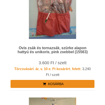
Ovis zsák és tornazsák, szürke alapon
hattyú és unikoris, pink zsebbel (15563)
3.600 Ft / szett
Törzsvásárl. ár, v. 10 e. Ft kosárért. felett:
3.240
Ft / szett
KOSÁRBA