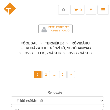
Toggle
Toggl
0
search
naviga
-
BEJELENTKEZÉS
REGISZTRÁCIÓ
FŐOLDAL
TERMÉKEK
RÖVIDÁRU
RUHÁZATI KIEGÉSZÍTŐ, SEGÉDANYAG
OVIS JELEK, ZSÁKOK
OVIS ZSÁKOK
1
2
...
2
»
Rendezés