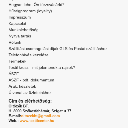
Hogyan lehet Ön törzsvásárló?
Hűségprogram (loyality)
Impresszum
Kapcsolat
Munkalehetőség
Nyitva tartás
Rólunk
Szállítási-csomagolási díjak GLS és Postai szállításhoz
Telefonhívás kezelése
Termékek
Textil kresz - mit jelentenek a rajzok?
ÁSZF
ÁSZF - pdf. dokumentum
Árak, készletek
Útvonal az üzleteinkhez
Cím és elérhetőség:
Öltözék BT.
H. 8000 Székesfehérvár,
Sziget u.37.
E-mail:
oltozekbt@gmail.com
Web.:
www.textilcenter.hu