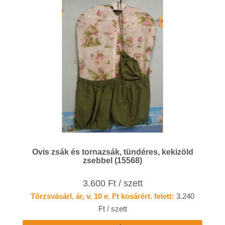
Ovis zsák és tornazsák, tündéres, kekizöld
zsebbel (15568)
3.600 Ft / szett
Törzsvásárl. ár, v. 10 e. Ft kosárért. felett:
3.240
Ft / szett