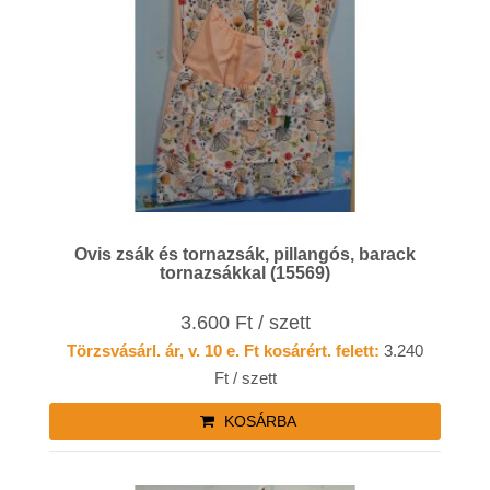
Ovis zsák és tornazsák, pillangós, barack
tornazsákkal (15569)
3.600 Ft / szett
Törzsvásárl. ár, v. 10 e. Ft kosárért. felett:
3.240
Ft / szett
KOSÁRBA