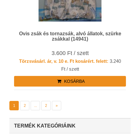
Ovis zsák és tornazsák, alvó állatok, szürke
zsákkal (14941)
3.600 Ft / szett
Törzsvásárl. ár, v. 10 e. Ft kosárért. felett:
3.240
Ft / szett
KOSÁRBA
1
2
...
2
»
TERMÉK KATEGÓRIÁINK