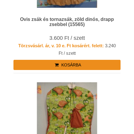
Ovis zsák és tornazsák, zöld dinós, drapp
zsebbel (15565)
3.600 Ft / szett
Törzsvásárl. ár, v. 10 e. Ft kosárért. felett:
3.240
Ft / szett
KOSÁRBA