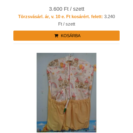
3.600 Ft / szett
Törzsvásárl. ár, v. 10 e. Ft kosárért. felett:
3.240
Ft / szett
KOSÁRBA