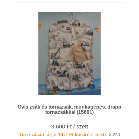
Ovis zsák és tornazsák, munkagépes, drapp
tornazsákkal (15661)
3.600 Ft / szett
Törzsvásárl. ár, v. 10 e. Ft kosárért. felett:
3.240