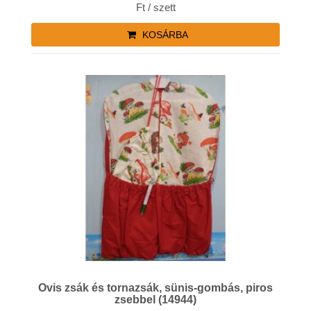
Ft / szett
KOSÁRBA
Ovis zsák és tornazsák, sünis-gombás, piros
zsebbel (14944)