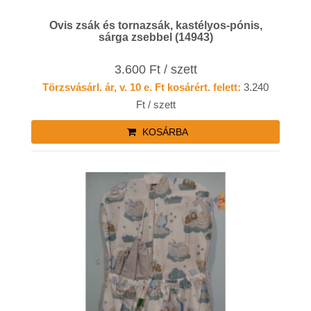
Ovis zsák és tornazsák, kastélyos-pónis,
sárga zsebbel (14943)
3.600 Ft / szett
Törzsvásárl. ár, v. 10 e. Ft kosárért. felett:
3.240
Ft / szett
KOSÁRBA