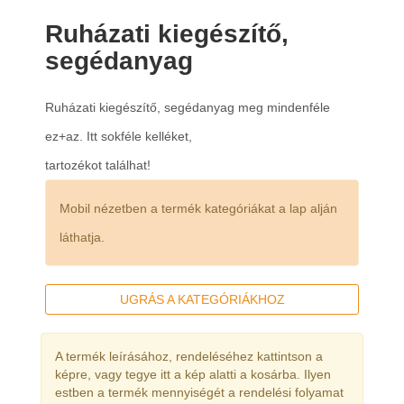
Ruházati kiegészítő,
segédanyag
Ruházati kiegészítő, segédanyag meg mindenféle
ez+az. Itt sokféle kelléket,
tartozékot találhat!
Mobil nézetben a termék kategóriákat a lap alján
láthatja.
UGRÁS A KATEGÓRIÁKHOZ
A termék leírásához, rendeléséhez kattintson a
képre, vagy tegye itt a kép alatti a kosárba. Ilyen
estben a termék mennyiségét a rendelési folyamat