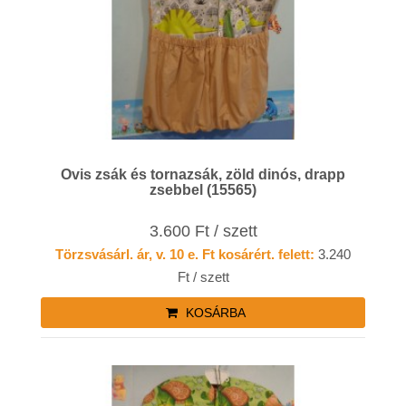
Ovis zsák és tornazsák, zöld dinós, drapp
zsebbel (15565)
3.600 Ft / szett
Törzsvásárl. ár, v. 10 e. Ft kosárért. felett:
3.240
Ft / szett
KOSÁRBA