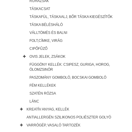
RUHAZSÁK
TÁSKACSAT
TÁSKAFÜL, TÁSKAALJ, BŐR TÁSKA KIEGÉSZÍTŐK
TÁSKA BÉLÉSHÁLÓ
VÁLLTÖMÉS ÉS BALNI
FOLT,CÍMKE, VIRÁG
CIPŐFŰZŐ
OVIS JELEK, ZSÁKOK
FÜGGÖNY KELLÉK: CSIPESZ, GURIGA, HOROG,
ÓLOMZSINÓR
PASZOMÁNY GOMBOLÓ, BOCSKAI GOMBOLÓ
FÉM KELLÉKEK
SZATÉN RÓZSA
LÁNC
KREATÍV ANYAG, KELLÉK
ANTIALLERGÉN SZILIKONOS POLIÉSZTER GOLYÓ
VARRÓGÉP, VASALÓ TARTOZÉK