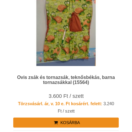
Ovis zsák és tornazsák, teknősbékás, barna
tornazsákkal (15564)
3.600 Ft / szett
Törzsvásárl. ár, v. 10 e. Ft kosárért. felett:
3.240
Ft / szett
KOSÁRBA