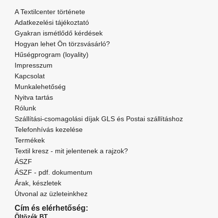
A Textilcenter története
Adatkezelési tájékoztató
Gyakran ismétlődő kérdések
Hogyan lehet Ön törzsvásárló?
Hűségprogram (loyality)
Impresszum
Kapcsolat
Munkalehetőség
Nyitva tartás
Rólunk
Szállítási-csomagolási díjak GLS és Postai szállításhoz
Telefonhívás kezelése
Termékek
Textil kresz - mit jelentenek a rajzok?
ÁSZF
ÁSZF - pdf. dokumentum
Árak, készletek
Útvonal az üzleteinkhez
Cím és elérhetőség:
Öltözék BT.