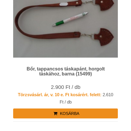
Bőr, tappancsos táskapánt, horgolt
táskához, barna (15499)
2.900 Ft / db
Törzsvásárl. ár, v. 10 e. Ft kosárért. felett:
2.610
Ft / db
KOSÁRBA