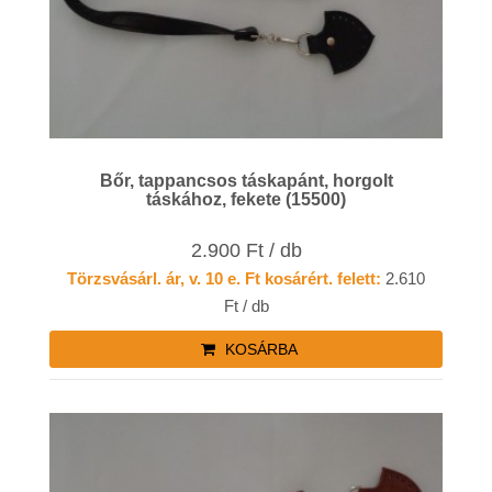
Bőr, tappancsos táskapánt, horgolt
táskához, fekete (15500)
2.900 Ft / db
Törzsvásárl. ár, v. 10 e. Ft kosárért. felett:
2.610
Ft / db
KOSÁRBA