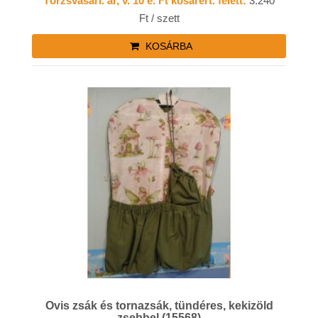
Törzsvásárl. ár, v. 10 e. Ft kosárért. felett:
3.240
Ft / szett
KOSÁRBA
Ovis zsák és tornazsák, tündéres, kekizöld
zsebbel (15568)