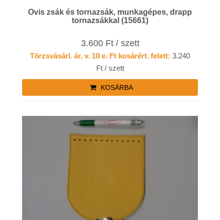
Ovis zsák és tornazsák, munkagépes, drapp
tornazsákkal (15661)
3.600 Ft / szett
Törzsvásárl. ár, v. 10 e. Ft kosárért. felett:
3.240
Ft / szett
KOSÁRBA