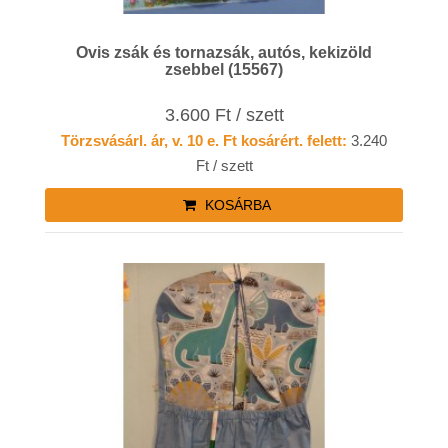
Ovis zsák és tornazsák, autós, kekizöld
zsebbel (15567)
3.600 Ft / szett
Törzsvásárl. ár, v. 10 e. Ft kosárért. felett:
3.240
Ft / szett
KOSÁRBA