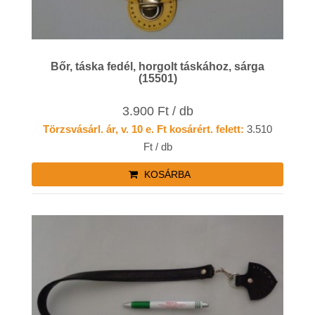
Bőr, táska fedél, horgolt táskához, sárga
(15501)
3.900 Ft / db
Törzsvásárl. ár, v. 10 e. Ft kosárért. felett:
3.510
Ft / db
KOSÁRBA