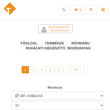
Toggle
Toggl
0
search
naviga
-
BEJELENTKEZÉS
REGISZTRÁCIÓ
FŐOLDAL
TERMÉKEK
RÖVIDÁRU
RUHÁZATI KIEGÉSZÍTŐ, SEGÉDANYAG
1
2
3
4
5
...
18
»
Rendezés