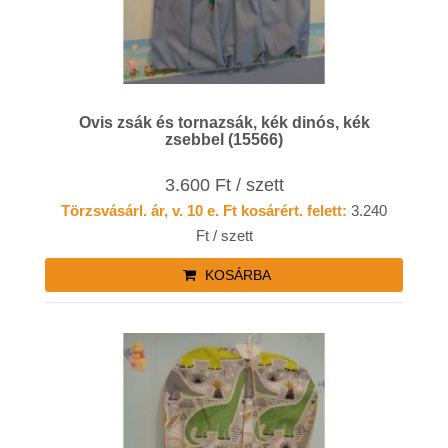
Ovis zsák és tornazsák, kék dinós, kék
zsebbel (15566)
3.600 Ft / szett
Törzsvásárl. ár, v. 10 e. Ft kosárért. felett:
3.240
Ft / szett
KOSÁRBA