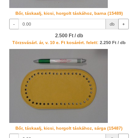
Bőr, táskaalj, kicsi, horgolt táskához, barna (15489)
-
db
+
2.500 Ft / db
Törzsvásárl. ár, v. 10 e. Ft kosárért. felett:
2.250 Ft / db
Bőr, táskaalj, kicsi, horgolt táskához, sárga (15487)