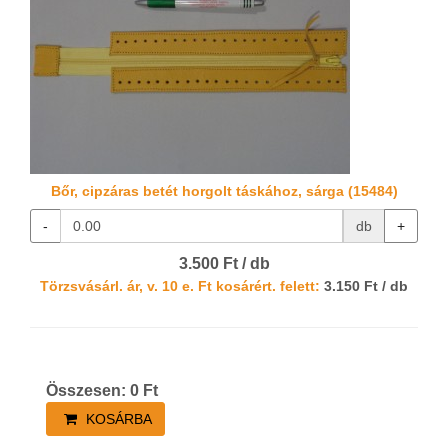
Bőr, cipzáras betét horgolt táskához, sárga (15484)
-
db
+
3.500 Ft / db
Törzsvásárl. ár, v. 10 e. Ft kosárért. felett:
3.150 Ft / db
Összesen:
0
Ft
KOSÁRBA