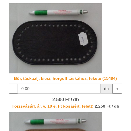
Bőr, táskaalj, kicsi, horgolt táskához, fekete (15494)
-
db
+
2.500 Ft / db
Törzsvásárl. ár, v. 10 e. Ft kosárért. felett:
2.250 Ft / db