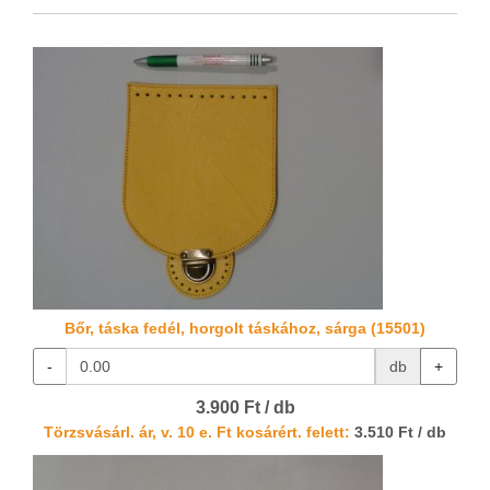
Bőr, táska fedél, horgolt táskához, sárga (15501)
-
db
+
3.900 Ft / db
Törzsvásárl. ár, v. 10 e. Ft kosárért. felett:
3.510 Ft / db