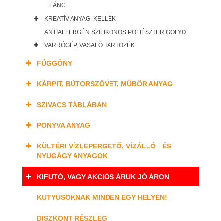
LÁNC
KREATÍV ANYAG, KELLÉK
ANTIALLERGÉN SZILIKONOS POLIÉSZTER GOLYÓ
VARRÓGÉP, VASALÓ TARTOZÉK
FÜGGÖNY
KÁRPIT, BÚTORSZÖVET, MŰBŐR ANYAG
SZIVACS TÁBLÁBAN
PONYVA ANYAG
KÜLTÉRI VÍZLEPERGETŐ, VÍZÁLLÓ - ÉS
NYUGÁGY ANYAGOK
KIFUTÓ, VAGY AKCIÓS ÁRUK JÓ ÁRON
KUTYUSOKNAK MINDEN EGY HELYEN!
DISZKONT RÉSZLEG