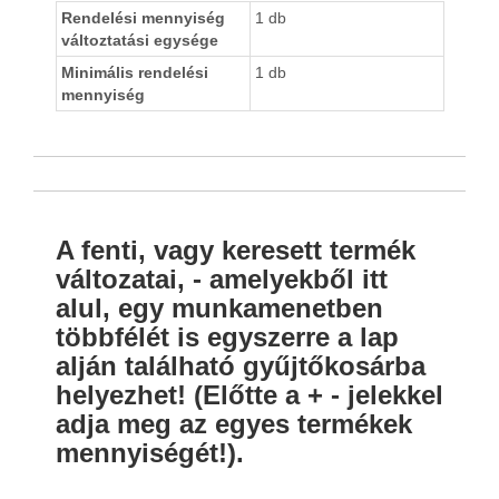
Rendelési mennyiség
1 db
változtatási egysége
Minimális rendelési
1 db
mennyiség
A fenti, vagy keresett termék
változatai, - amelyekből itt
alul, egy munkamenetben
többfélét is egyszerre a lap
alján található gyűjtőkosárba
helyezhet! (Előtte a + - jelekkel
adja meg az egyes termékek
mennyiségét!).