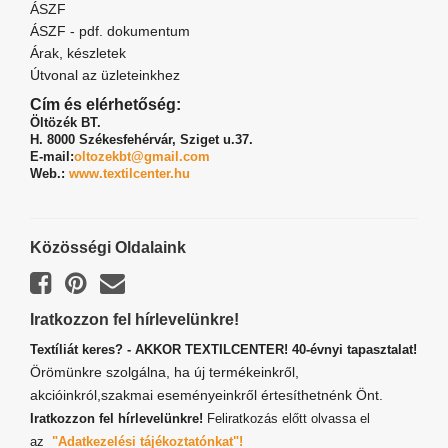
ÁSZF
ÁSZF - pdf. dokumentum
Árak, készletek
Útvonal az üzleteinkhez
Cím és elérhetőség:
Öltözék BT.
H. 8000 Székesfehérvár,
Sziget u.37.
E-mail:
oltozekbt@gmail.com
Web.:
www.textilcenter.hu
Közösségi Oldalaink
Iratkozzon fel hírlevelünkre!
Textíliát keres? - AKKOR TEXTILCENTER! 40-évnyi tapasztalat!
Örömünkre szolgálna, ha új termékeinkről,
akcióinkról,szakmai eseményeinkről értesíthetnénk Önt.
Iratkozzon fel hírlevelünkre!
Feliratkozás előtt olvassa el
az
"Adatkezelési tájékoztatónkat"!