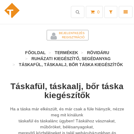
Toggle
Toggl
0
search
naviga
-
BEJELENTKEZÉS
REGISZTRÁCIÓ
FŐOLDAL
TERMÉKEK
RÖVIDÁRU
RUHÁZATI KIEGÉSZÍTŐ, SEGÉDANYAG
TÁSKAFÜL, TÁSKAALJ, BŐR TÁSKA KIEGÉSZÍTŐK
Táskafül, táskaalj, bőr táska
kiegészítők
Ha a táska már elkészült, és már csak a füle hiányzik, nézze
meg mit kínálunk
táskafül és táskalánc ügyben! Táskához vásznakat,
műbőröket, bélésanyagokat,
merevítő közbéléseket is talál webáruházunkban és