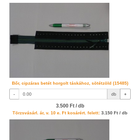
Bőr, cipzáras betét horgolt táskához, sötétzöld (15485)
-
db
+
3.500 Ft / db
Törzsvásárl. ár, v. 10 e. Ft kosárért. felett:
3.150 Ft / db