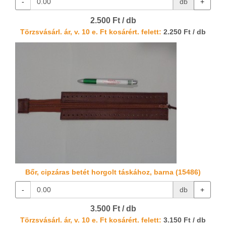
-
db
+
2.500 Ft / db
Törzsvásárl. ár, v. 10 e. Ft kosárért. felett:
2.250 Ft / db
Bőr, cipzáras betét horgolt táskához, barna (15486)
-
db
+
3.500 Ft / db
Törzsvásárl. ár, v. 10 e. Ft kosárért. felett:
3.150 Ft / db