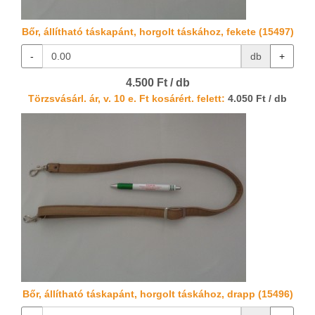
Bőr, állítható táskapánt, horgolt táskához, fekete (15497)
-
db
+
4.500 Ft / db
Törzsvásárl. ár, v. 10 e. Ft kosárért. felett:
4.050 Ft / db
Bőr, állítható táskapánt, horgolt táskához, drapp (15496)