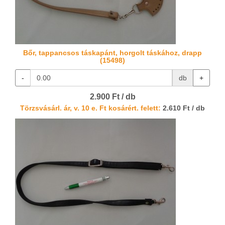
Bőr, tappancsos táskapánt, horgolt táskához, drapp
(15498)
-
db
+
2.900 Ft / db
Törzsvásárl. ár, v. 10 e. Ft kosárért. felett:
2.610 Ft / db