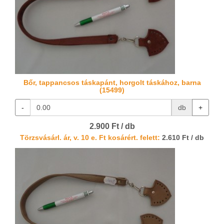
Bőr, tappancsos táskapánt, horgolt táskához, barna
(15499)
-
db
+
2.900 Ft / db
Törzsvásárl. ár, v. 10 e. Ft kosárért. felett:
2.610 Ft / db