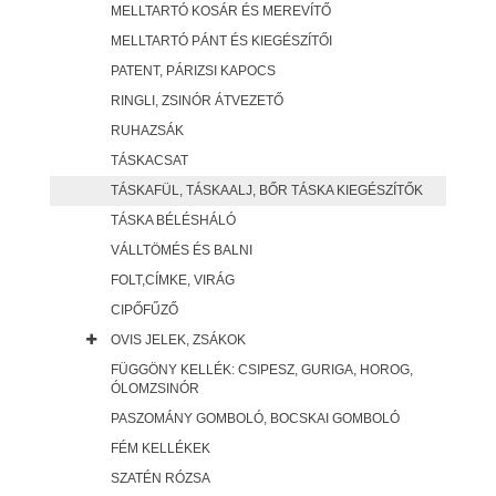
MELLTARTÓ KOSÁR ÉS MEREVÍTŐ
MELLTARTÓ PÁNT ÉS KIEGÉSZÍTŐI
PATENT, PÁRIZSI KAPOCS
RINGLI, ZSINÓR ÁTVEZETŐ
RUHAZSÁK
TÁSKACSAT
TÁSKAFÜL, TÁSKAALJ, BŐR TÁSKA KIEGÉSZÍTŐK
TÁSKA BÉLÉSHÁLÓ
VÁLLTÖMÉS ÉS BALNI
FOLT,CÍMKE, VIRÁG
CIPŐFŰZŐ
OVIS JELEK, ZSÁKOK
FÜGGÖNY KELLÉK: CSIPESZ, GURIGA, HOROG,
ÓLOMZSINÓR
PASZOMÁNY GOMBOLÓ, BOCSKAI GOMBOLÓ
FÉM KELLÉKEK
SZATÉN RÓZSA