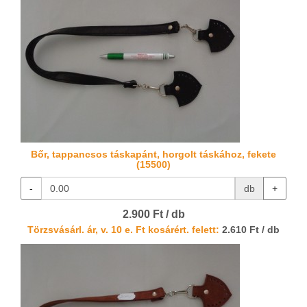
Bőr, tappancsos táskapánt, horgolt táskához, fekete
(15500)
-
db
+
2.900 Ft / db
Törzsvásárl. ár, v. 10 e. Ft kosárért. felett:
2.610 Ft / db