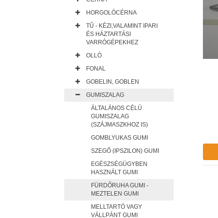
HORGOLÓCÉRNA
TŰ - KÉZI,VALAMINT IPARI
ÉS HÁZTARTÁSI
VARRÓGÉPEKHEZ
OLLÓ
FONAL
GOBELIN, GOBLEN
GUMISZALAG
ÁLTALÁNOS CÉLÚ
GUMISZALAG
(SZÁJMASZKHOZ IS)
GOMBLYUKAS GUMI
SZEGŐ (IPSZILON) GUMI
EGÉSZSÉGÜGYBEN
HASZNÁLT GUMI
FÜRDŐRUHA GUMI -
MEZTELEN GUMI
MELLTARTÓ VAGY
VÁLLPÁNT GUMI