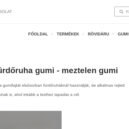
TOGG
SOLAT
K
FŐOLDAL
TERMÉKEK
RÖVIDÁRU
GUMI
ürdőruha gumi - meztelen gumi
a gumifajtát elsősorban fürdőruháknál használják, de alkalmas rejtett
nak is, ahol inkább a testhez tapadás a cél.