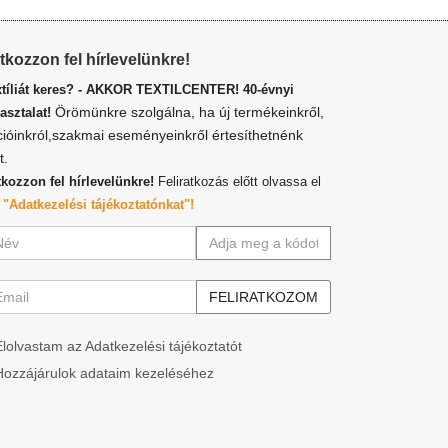
atkozzon fel hírlevelünkre!
xtíliát keres? - AKKOR TEXTILCENTER! 40-évnyi
Örömünkre szolgálna, ha új termékeinkről,
asztalat!
cióinkról,szakmai eseményeinkről értesíthetnénk
t.
tkozzon fel hírlevelünkre!
Feliratkozás előtt olvassa el
z
"Adatkezelési tájékoztatónkat"!
Elolvastam az Adatkezelési tájékoztatót
Hozzájárulok adataim kezeléséhez