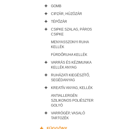
GOMB
CIPZÁR, HÚZÓZÁR
TÉPŐZÁR
CSIPKE SZALAG, PÁROS
CSIPKE
MENYASSZONYI RUHA
KELLÉK
FÜRDŐRUHA KELLÉK
VARRÁS ÉS KÉZIMUNKA
KELLÉK ANYAG
RUHÁZATI KIEGÉSZÍTŐ,
SEGÉDANYAG
KREATÍV ANYAG, KELLÉK
ANTIALLERGÉN
SZILIKONOS POLIÉSZTER
GOLYÓ
VARRÓGÉP, VASALÓ
TARTOZÉK
FÜGGÖNY