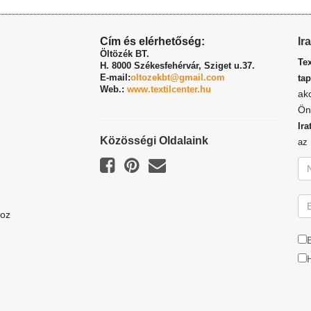
Cím és elérhetőség:
Ir
Öltözék BT.
Te
H. 8000 Székesfehérvár,
Sziget u.37.
E-mail:
oltozekbt@gmail.com
tap
Web.:
www.textilcenter.hu
ak
Ön
Ira
Közösségi Oldalaink
a
hoz