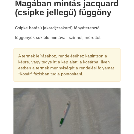
Magában mintás jacquard
(csipke jellegű) függöny
Csipke hatású jakard(zsakard) fényáteresztő
függönyök sokféle mintával, színnel, mérettel.
A termék leírásához, rendeléséhez kattintson a
képre, vagy tegye itt a kép alatti a kosárba. Ilyen
estben a termék mennyiségét a rendelési folyamat
*Kosár* fázisban tudja pontosítani.