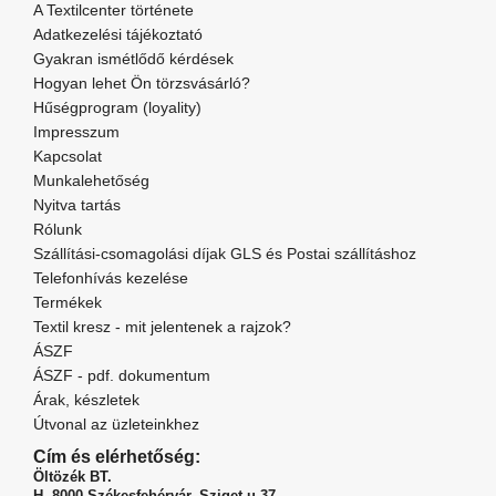
A Textilcenter története
Adatkezelési tájékoztató
Gyakran ismétlődő kérdések
Hogyan lehet Ön törzsvásárló?
Hűségprogram (loyality)
Impresszum
Kapcsolat
Munkalehetőség
Nyitva tartás
Rólunk
Szállítási-csomagolási díjak GLS és Postai szállításhoz
Telefonhívás kezelése
Termékek
Textil kresz - mit jelentenek a rajzok?
ÁSZF
ÁSZF - pdf. dokumentum
Árak, készletek
Útvonal az üzleteinkhez
Cím és elérhetőség:
Öltözék BT.
H. 8000 Székesfehérvár,
Sziget u.37.