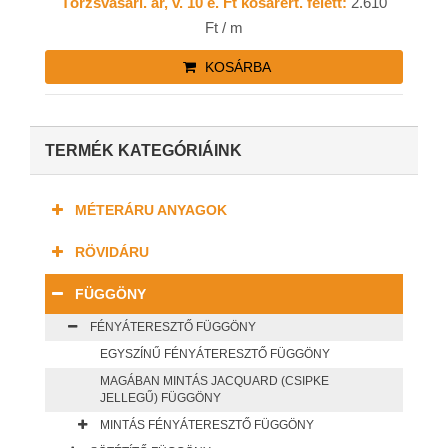
Törzsvásárl. ár, v. 10 e. Ft kosárért. felett:
2.610
Ft / m
KOSÁRBA
TERMÉK KATEGÓRIÁINK
MÉTERÁRU ANYAGOK
RÖVIDÁRU
FÜGGÖNY
FÉNYÁTERESZTŐ FÜGGÖNY
EGYSZÍNŰ FÉNYÁTERESZTŐ FÜGGÖNY
MAGÁBAN MINTÁS JACQUARD (CSIPKE
JELLEGŰ) FÜGGÖNY
MINTÁS FÉNYÁTERESZTŐ FÜGGÖNY