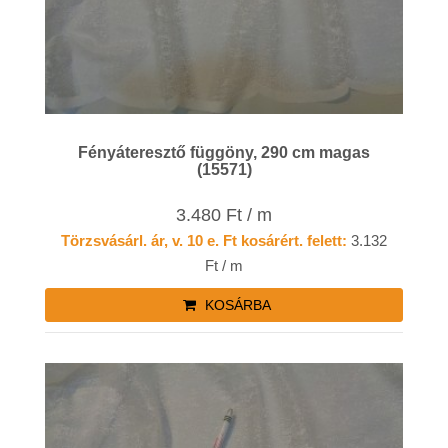
Fényáteresztő függöny, 290 cm magas
(15571)
3.480 Ft / m
Törzsvásárl. ár, v. 10 e. Ft kosárért. felett:
3.132
Ft / m
KOSÁRBA