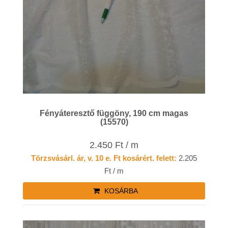
Fényáteresztő függöny, 190 cm magas
(15570)
2.450 Ft / m
Törzsvásárl. ár, v. 10 e. Ft kosárért. felett:
2.205
Ft / m
KOSÁRBA