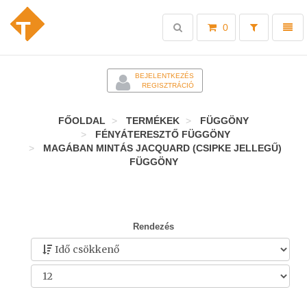
Toggle
Toggl
0
search
naviga
-
BEJELENTKEZÉS
REGISZTRÁCIÓ
FŐOLDAL
TERMÉKEK
FÜGGÖNY
FÉNYÁTERESZTŐ FÜGGÖNY
MAGÁBAN MINTÁS JACQUARD (CSIPKE JELLEGŰ)
FÜGGÖNY
Rendezés