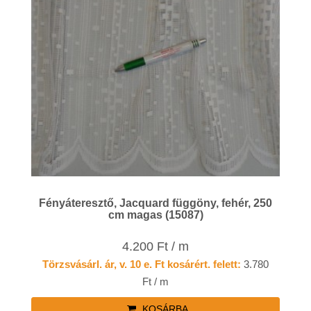
Fényáteresztő, Jacquard függöny, fehér, 250
cm magas (15087)
4.200 Ft / m
Törzsvásárl. ár, v. 10 e. Ft kosárért. felett:
3.780
Ft / m
KOSÁRBA