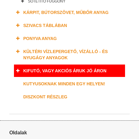
SÖTÉTÍTŐ FÜGGÖNY
KÁRPIT, BÚTORSZÖVET, MŰBŐR ANYAG
SZIVACS TÁBLÁBAN
PONYVA ANYAG
KÜLTÉRI VÍZLEPERGETŐ, VÍZÁLLÓ - ÉS
NYUGÁGY ANYAGOK
KIFUTÓ, VAGY AKCIÓS ÁRUK JÓ ÁRON
KUTYUSOKNAK MINDEN EGY HELYEN!
DISZKONT RÉSZLEG
Oldalak