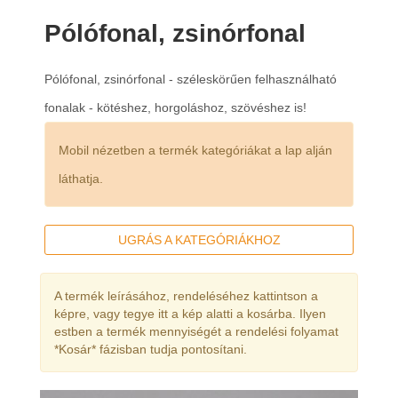
Pólófonal, zsinórfonal
Pólófonal, zsinórfonal - széleskörűen felhasználható
fonalak - kötéshez, horgoláshoz, szövéshez is!
Mobil nézetben a termék kategóriákat a lap alján
láthatja.
UGRÁS A KATEGÓRIÁKHOZ
A termék leírásához, rendeléséhez kattintson a
képre, vagy tegye itt a kép alatti a kosárba. Ilyen
estben a termék mennyiségét a rendelési folyamat
*Kosár* fázisban tudja pontosítani.