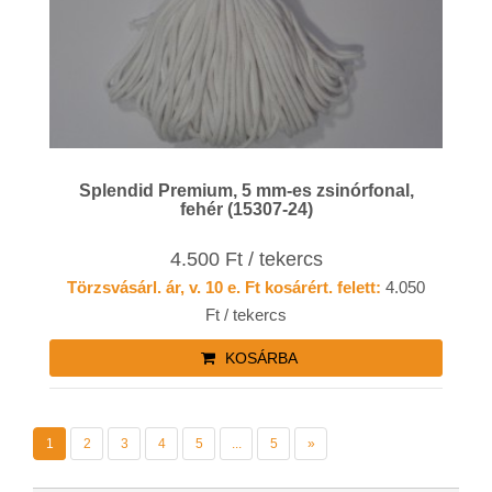
Splendid Premium, 5 mm-es zsinórfonal,
fehér (15307-24)
4.500 Ft / tekercs
Törzsvásárl. ár, v. 10 e. Ft kosárért. felett:
4.050
Ft / tekercs
KOSÁRBA
1
2
3
4
5
...
5
»