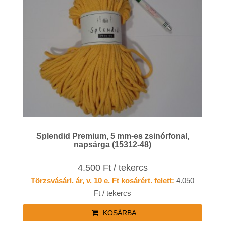
Splendid Premium, 5 mm-es zsinórfonal,
napsárga (15312-48)
4.500 Ft / tekercs
Törzsvásárl. ár, v. 10 e. Ft kosárért. felett:
4.050
Ft / tekercs
KOSÁRBA