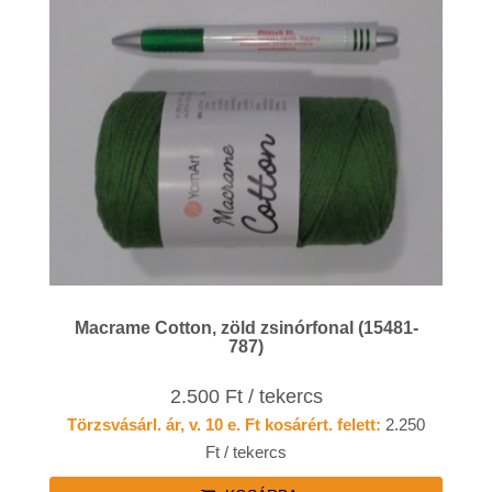
Macrame Cotton, zöld zsinórfonal (15481-
787)
2.500 Ft / tekercs
Törzsvásárl. ár, v. 10 e. Ft kosárért. felett:
2.250
Ft / tekercs