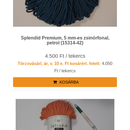
Splendid Premium, 5 mm-es zsinórfonal,
petrol (15314-42)
4.500 Ft / tekercs
Törzsvásárl. ár, v. 10 e. Ft kosárért. felett:
4.050
Ft / tekercs
KOSÁRBA