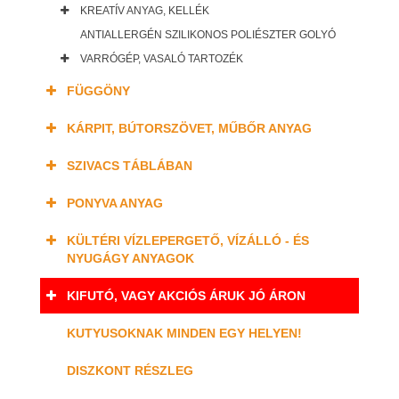
KREATÍV ANYAG, KELLÉK
ANTIALLERGÉN SZILIKONOS POLIÉSZTER GOLYÓ
VARRÓGÉP, VASALÓ TARTOZÉK
FÜGGÖNY
KÁRPIT, BÚTORSZÖVET, MŰBŐR ANYAG
SZIVACS TÁBLÁBAN
PONYVA ANYAG
KÜLTÉRI VÍZLEPERGETŐ, VÍZÁLLÓ - ÉS
NYUGÁGY ANYAGOK
KIFUTÓ, VAGY AKCIÓS ÁRUK JÓ ÁRON
KUTYUSOKNAK MINDEN EGY HELYEN!
DISZKONT RÉSZLEG