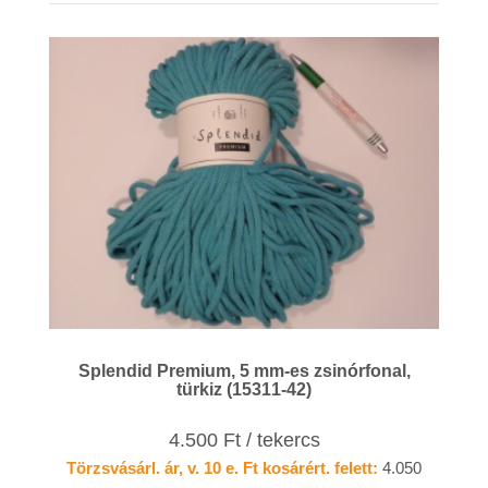
Splendid Premium, 5 mm-es zsinórfonal,
türkiz (15311-42)
4.500 Ft / tekercs
Törzsvásárl. ár, v. 10 e. Ft kosárért. felett:
4.050