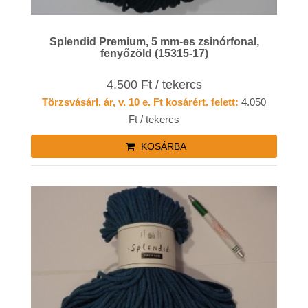
Splendid Premium, 5 mm-es zsinórfonal,
fenyőzöld (15315-17)
4.500 Ft / tekercs
Törzsvásárl. ár, v. 10 e. Ft kosárért. felett:
4.050
Ft / tekercs
KOSÁRBA