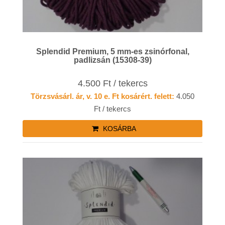
Splendid Premium, 5 mm-es zsinórfonal,
padlizsán (15308-39)
4.500 Ft / tekercs
Törzsvásárl. ár, v. 10 e. Ft kosárért. felett:
4.050
Ft / tekercs
KOSÁRBA