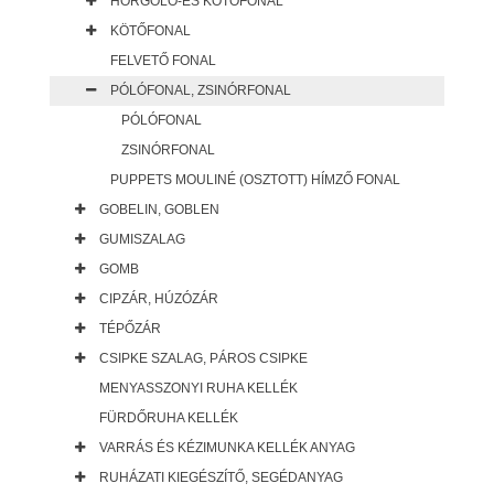
HORGOLÓ-ÉS KÖTŐFONAL
KÖTŐFONAL
FELVETŐ FONAL
PÓLÓFONAL, ZSINÓRFONAL
PÓLÓFONAL
ZSINÓRFONAL
PUPPETS MOULINÉ (OSZTOTT) HÍMZŐ FONAL
GOBELIN, GOBLEN
GUMISZALAG
GOMB
CIPZÁR, HÚZÓZÁR
TÉPŐZÁR
CSIPKE SZALAG, PÁROS CSIPKE
MENYASSZONYI RUHA KELLÉK
FÜRDŐRUHA KELLÉK
VARRÁS ÉS KÉZIMUNKA KELLÉK ANYAG
RUHÁZATI KIEGÉSZÍTŐ, SEGÉDANYAG