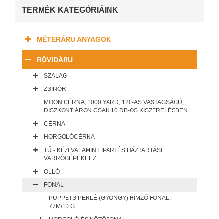
TERMÉK KATEGÓRIÁINK
MÉTERÁRU ANYAGOK
RÖVIDÁRU
SZALAG
ZSINÓR
MOON CÉRNA, 1000 YARD, 120-AS VASTAGSÁGÚ,
DISZKONT ÁRON CSAK 10 DB-OS KISZERELÉSBEN
CÉRNA
HORGOLÓCÉRNA
TŰ - KÉZI,VALAMINT IPARI ÉS HÁZTARTÁSI
VARRÓGÉPEKHEZ
OLLÓ
FONAL
PUPPETS PERLÉ (GYÖNGY) HÍMZŐ FONAL, -
77M/10 G