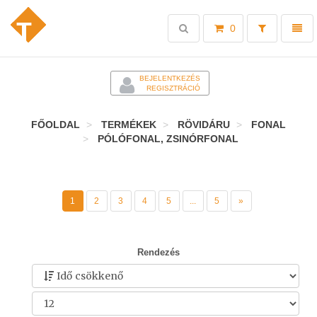
Toggle
Toggl
0
search
naviga
-
BEJELENTKEZÉS
REGISZTRÁCIÓ
FŐOLDAL
TERMÉKEK
RÖVIDÁRU
FONAL
PÓLÓFONAL, ZSINÓRFONAL
1
2
3
4
5
...
5
»
Rendezés