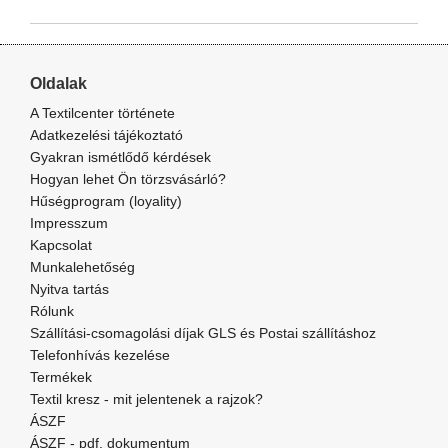
Oldalak
A Textilcenter története
Adatkezelési tájékoztató
Gyakran ismétlődő kérdések
Hogyan lehet Ön törzsvásárló?
Hűségprogram (loyality)
Impresszum
Kapcsolat
Munkalehetőség
Nyitva tartás
Rólunk
Szállítási-csomagolási díjak GLS és Postai szállításhoz
Telefonhívás kezelése
Termékek
Textil kresz - mit jelentenek a rajzok?
ÁSZF
ÁSZF - pdf. dokumentum