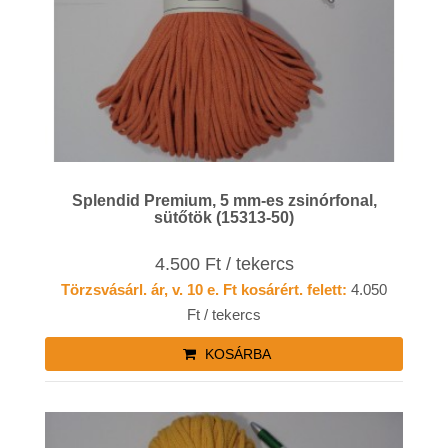
Splendid Premium, 5 mm-es zsinórfonal,
sütőtök (15313-50)
4.500 Ft / tekercs
Törzsvásárl. ár, v. 10 e. Ft kosárért. felett:
4.050
Ft / tekercs
KOSÁRBA