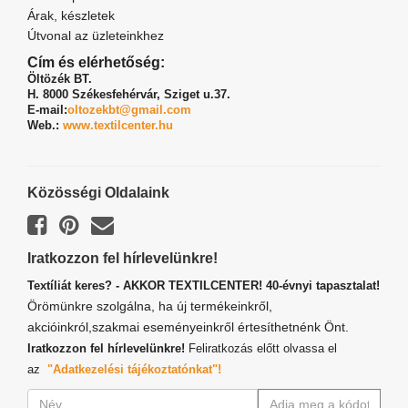
Árak, készletek
Útvonal az üzleteinkhez
Cím és elérhetőség:
Öltözék BT.
H. 8000 Székesfehérvár,
Sziget u.37.
E-mail:
oltozekbt@gmail.com
Web.:
www.textilcenter.hu
Közösségi Oldalaink
Iratkozzon fel hírlevelünkre!
Textíliát keres? - AKKOR TEXTILCENTER! 40-évnyi tapasztalat!
Örömünkre szolgálna, ha új termékeinkről,
akcióinkról,szakmai eseményeinkről értesíthetnénk Önt.
Iratkozzon fel hírlevelünkre!
Feliratkozás előtt olvassa el
az
"Adatkezelési tájékoztatónkat"!