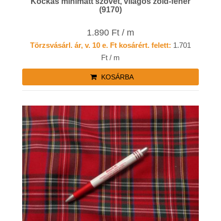
Kockás minimatt szövet, világos zöld-fehér
(9170)
1.890 Ft / m
Törzsvásárl. ár, v. 10 e. Ft kosárért. felett:
1.701
Ft / m
KOSÁRBA