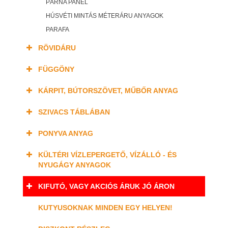
PÁRNA PANEL
HÚSVÉTI MINTÁS MÉTERÁRU ANYAGOK
PARAFA
RÖVIDÁRU
FÜGGÖNY
KÁRPIT, BÚTORSZÖVET, MŰBŐR ANYAG
SZIVACS TÁBLÁBAN
PONYVA ANYAG
KÜLTÉRI VÍZLEPERGETŐ, VÍZÁLLÓ - ÉS
NYUGÁGY ANYAGOK
KIFUTÓ, VAGY AKCIÓS ÁRUK JÓ ÁRON
KUTYUSOKNAK MINDEN EGY HELYEN!