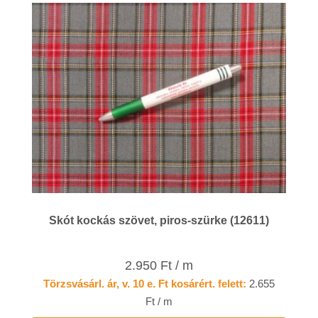
Skót kockás szövet, piros-szürke (12611)
2.950 Ft / m
Törzsvásárl. ár, v. 10 e. Ft kosárért. felett:
2.655
Ft / m