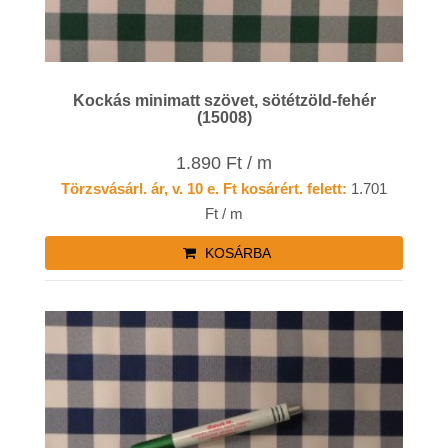
Kockás minimatt szövet, sötétzöld-fehér
(15008)
1.890 Ft / m
Törzsvásárl. ár, v. 10 e. Ft kosárért. felett:
1.701
Ft / m
KOSÁRBA