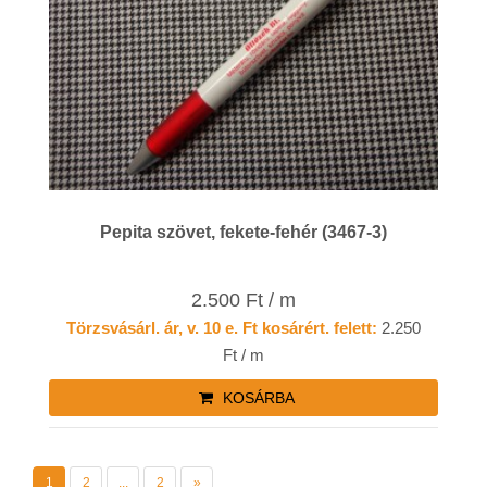
Pepita szövet, fekete-fehér (3467-3)
2.500 Ft / m
Törzsvásárl. ár, v. 10 e. Ft kosárért. felett:
2.250
Ft / m
KOSÁRBA
1
2
...
2
»