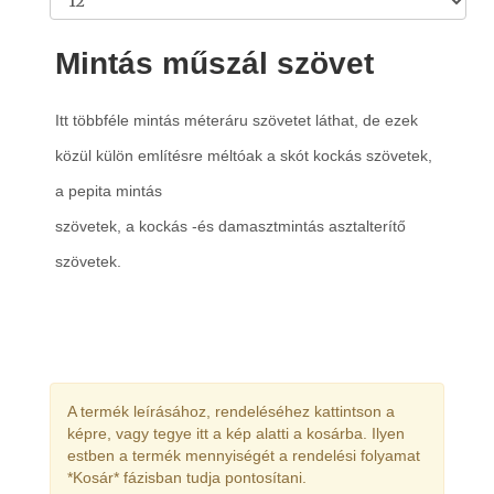
Mintás műszál szövet
Itt többféle mintás méteráru szövetet láthat, de ezek
közül k
ülön említésre méltóak a skót kockás szövetek,
a pepita mintás
szövetek, a kockás -és damasztmintás asztalterítő
szövetek.
A termék leírásához, rendeléséhez kattintson a
képre, vagy tegye itt a kép alatti a kosárba. Ilyen
estben a termék mennyiségét a rendelési folyamat
*Kosár* fázisban tudja pontosítani.