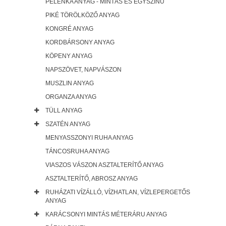
PELENKA ANYAG - MINTÁS ÉS EGYSZÍNŰ
PIKÉ TÖRÖLKÖZŐ ANYAG
KONGRÉ ANYAG
KORDBÁRSONY ANYAG
KÖPENY ANYAG
NAPSZÖVET, NAPVÁSZON
MUSZLIN ANYAG
ORGANZA ANYAG
TÜLL ANYAG
SZATÉN ANYAG
MENYASSZONYI RUHA ANYAG
TÁNCOSRUHA ANYAG
VIASZOS VÁSZON ASZTALTERÍTŐ ANYAG
ASZTALTERÍTŐ, ABROSZ ANYAG
RUHÁZATI VÍZÁLLÓ, VÍZHATLAN, VÍZLEPERGETŐS
ANYAG
KARÁCSONYI MINTÁS MÉTERÁRU ANYAG