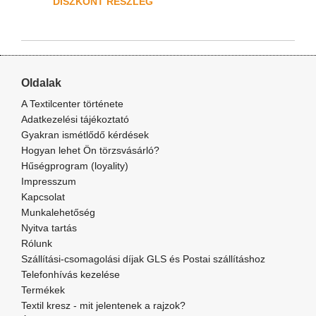
DISZKONT RÉSZLEG
Oldalak
A Textilcenter története
Adatkezelési tájékoztató
Gyakran ismétlődő kérdések
Hogyan lehet Ön törzsvásárló?
Hűségprogram (loyality)
Impresszum
Kapcsolat
Munkalehetőség
Nyitva tartás
Rólunk
Szállítási-csomagolási díjak GLS és Postai szállításhoz
Telefonhívás kezelése
Termékek
Textil kresz - mit jelentenek a rajzok?