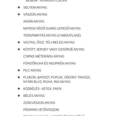
MŰBŐR - RUHÁZATI CÉLRA
SELYEM ANYAG
VÁSZON ANYAG
ANGIN ANYAG
MATRACVÉDŐ GUMIS LEPEDŐ ANYAG
TEREPMINTÁS ANYAG (CAMOUFLAGE)
VASTAG, ŐSZI, TÉLI MELEG ANYAG
KÖTÖTT JERSEY VAGY DZSÖRZÉ ANYAG
CSIPKE MÉTERÁRU ANYAG
FÜRDŐRUHA ÉS NEOPRÉN ANYAG
FILC ANYAG
FLOKON, BATISZT, PUPLIN, VÉKONY TAVASZI,
NYÁRI BLÚZ, RUHA, ING ANYAG
KÖZBÉLÉS -VETEX, PAFIX
BÉLÉS ANYAG
ZSÁKVÁSZON ANYAG
PÉKIPARI VETŐVÁSZON