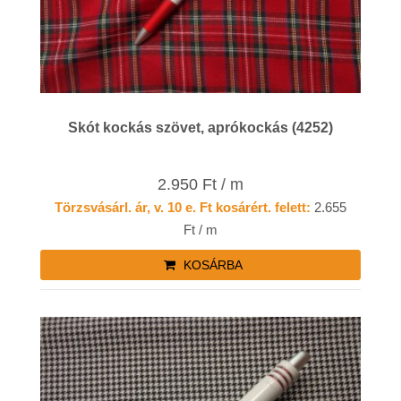
Skót kockás szövet, aprókockás (4252)
2.950 Ft / m
Törzsvásárl. ár, v. 10 e. Ft kosárért. felett:
2.655
Ft / m
KOSÁRBA