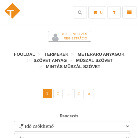
Toggle
Toggl
0
search
naviga
-
BEJELENTKEZÉS
REGISZTRÁCIÓ
FŐOLDAL
TERMÉKEK
MÉTERÁRU ANYAGOK
SZÖVET ANYAG
MŰSZÁL SZÖVET
MINTÁS MŰSZÁL SZÖVET
1
2
...
2
»
Rendezés