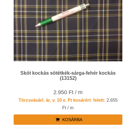
Skót kockás sötétkék-sárga-fehér kockás
(13152)
2.950 Ft / m
Törzsvásárl. ár, v. 10 e. Ft kosárért. felett:
2.655
Ft / m
KOSÁRBA