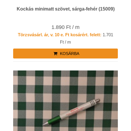
Kockás minimatt szövet, sárga-fehér (15009)
1.890 Ft / m
Törzsvásárl. ár, v. 10 e. Ft kosárért. felett:
1.701
Ft / m
KOSÁRBA