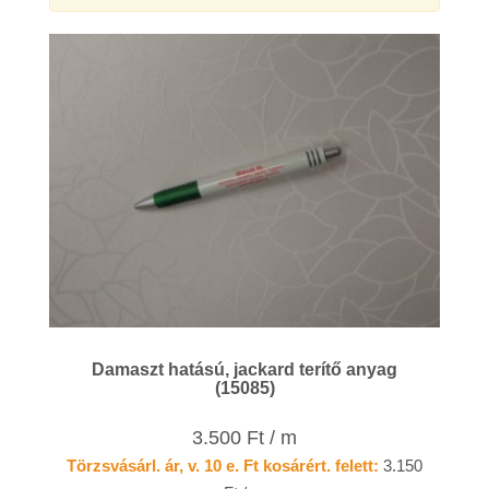
Damaszt hatású, jackard terítő anyag
(15085)
3.500 Ft / m
Törzsvásárl. ár, v. 10 e. Ft kosárért. felett:
3.150