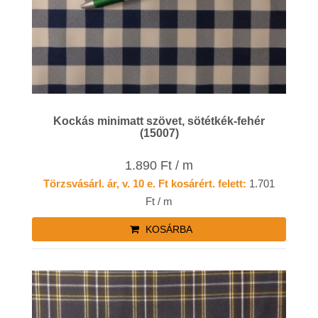
Kockás minimatt szövet, sötétkék-fehér
(15007)
1.890 Ft / m
Törzsvásárl. ár, v. 10 e. Ft kosárért. felett:
1.701
Ft / m
KOSÁRBA