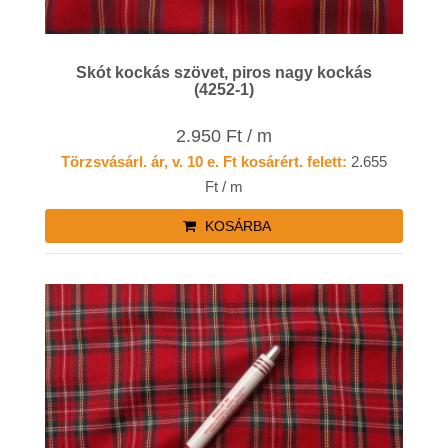
Skót kockás szövet, piros nagy kockás
(4252-1)
2.950 Ft / m
Törzsvásárl. ár, v. 10 e. Ft kosárért. felett:
2.655
Ft / m
KOSÁRBA