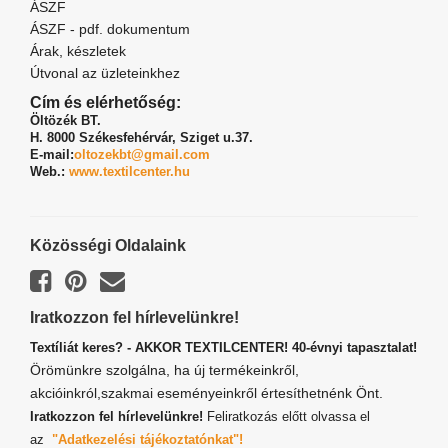
ÁSZF
ÁSZF - pdf. dokumentum
Árak, készletek
Útvonal az üzleteinkhez
Cím és elérhetőség:
Öltözék BT.
H. 8000 Székesfehérvár,
Sziget u.37.
E-mail:
oltozekbt@gmail.com
Web.:
www.textilcenter.hu
Közösségi Oldalaink
Iratkozzon fel hírlevelünkre!
Textíliát keres? - AKKOR TEXTILCENTER! 40-évnyi tapasztalat!
Örömünkre szolgálna, ha új termékeinkről,
akcióinkról,szakmai eseményeinkről értesíthetnénk Önt.
Iratkozzon fel hírlevelünkre!
Feliratkozás előtt olvassa el
az
"Adatkezelési tájékoztatónkat"!