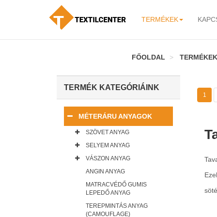
TERMÉKEK
KAPC
-
FŐOLDAL
TERMÉKE
TERMÉK KATEGÓRIÁINK
1
MÉTERÁRU ANYAGOK
T
SZÖVET ANYAG
SELYEM ANYAG
VÁSZON ANYAG
Tava
ANGIN ANYAG
Eze
MATRACVÉDŐ GUMIS
söté
LEPEDŐ ANYAG
TEREPMINTÁS ANYAG
(CAMOUFLAGE)