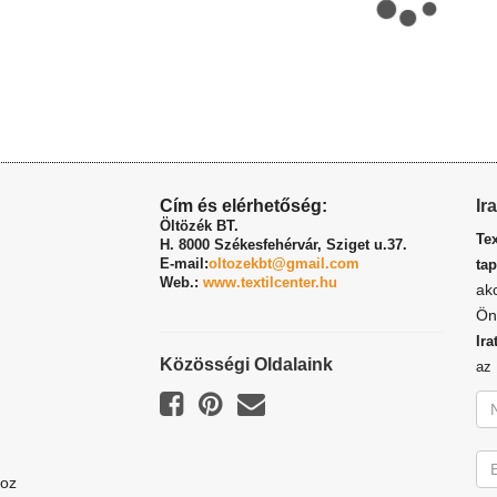
Cím és elérhetőség:
Ir
Öltözék BT.
Te
H. 8000 Székesfehérvár,
Sziget u.37.
E-mail:
oltozekbt@gmail.com
tap
Web.:
www.textilcenter.hu
ak
Ön
Ira
Közösségi Oldalaink
a
hoz