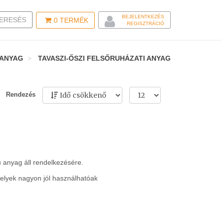
BEJELENTKEZÉS
LE SEARCH
ERESÉS
0
TERMÉK
REGISZTRÁCIÓ
 ANYAG
TAVASZI-ŐSZI FELSŐRUHÁZATI ANYAG
Rendezés
u anyag áll rendelkezésére.
elyek nagyon jól használhatóak