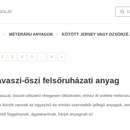
TOGG
SOLAT
K
K
MÉTERÁRU ANYAGOK
KÖTÖTT JERSEY VAGY DZSÖRZÉ
2
3
4
5
...
6
»
avaszi-őszi felsőruházati anyag
sszal, ősszel célszerű rétegesen öltözködni, ehhez itt sokféle méterár
k között vannak az egyszínű és mintás szarvasbőr-jellegű anyagok, am
títő függönynek, ágytakarónak, kárpit anyagnak is!