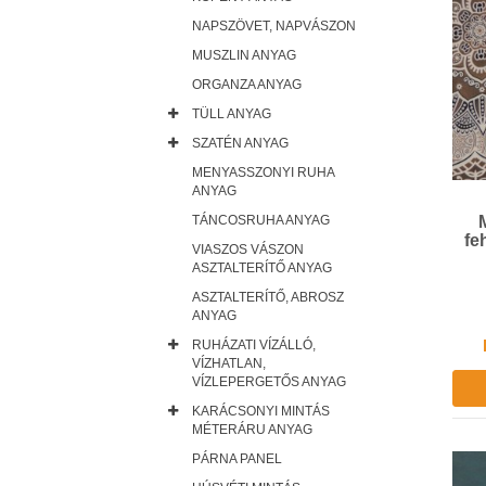
NAPSZÖVET, NAPVÁSZON
MUSZLIN ANYAG
ORGANZA ANYAG
TÜLL ANYAG
SZATÉN ANYAG
MENYASSZONYI RUHA
ANYAG
TÁNCOSRUHA ANYAG
fe
VIASZOS VÁSZON
ASZTALTERÍTŐ ANYAG
ASZTALTERÍTŐ, ABROSZ
ANYAG
RUHÁZATI VÍZÁLLÓ,
VÍZHATLAN,
VÍZLEPERGETŐS ANYAG
KARÁCSONYI MINTÁS
MÉTERÁRU ANYAG
PÁRNA PANEL