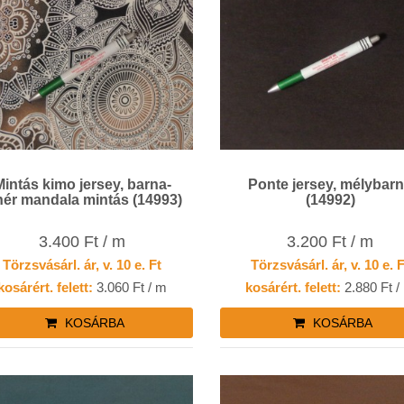
Mintás kimo jersey, barna-
Ponte jersey, mélybar
hér mandala mintás (14993)
(14992)
3.400 Ft / m
3.200 Ft / m
Törzsvásárl. ár, v. 10 e. Ft
Törzsvásárl. ár, v. 10 e. 
kosárért. felett:
3.060 Ft / m
kosárért. felett:
2.880 Ft /
KOSÁRBA
KOSÁRBA