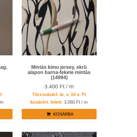
tag,
Mintás kimo jersey, ekrü
alapon barna-fekete mintás
(14994)
3.400 Ft / m
Ft
Törzsvásárl. ár, v. 10 e. Ft
 m
kosárért. felett:
3.060 Ft / m
KOSÁRBA