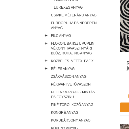
LUREXES ANYAG
CSIPKE MÉTERÁRU ANYAG
FÜRDŐRUHA ÉS NEOPRÉN
ANYAG
FILC ANYAG
FLOKON, BATISZT, PUPLIN,
VÉKONY TAVASZI, NYÁRI
BLÚZ, RUHA, ING ANYAG
KÖZBÉLÉS -VETEX, PAFIX
R
j
BÉLÉS ANYAG
ZSÁKVÁSZON ANYAG
PÉKIPARI VETŐVÁSZON
PELENKA ANYAG - MINTÁS
ÉS EGYSZÍNŰ
PIKÉ TÖRÖLKÖZŐ ANYAG
KONGRÉ ANYAG
KORDBÁRSONY ANYAG
KÖPENY ANYAG