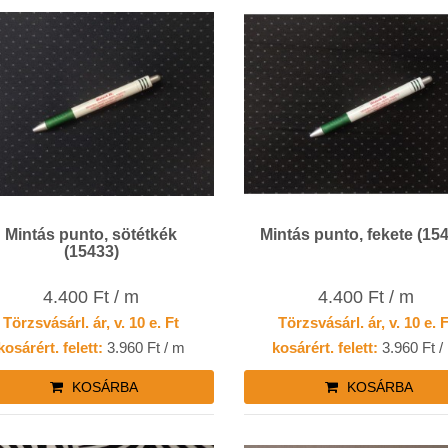
Mintás punto, sötétkék
Mintás punto, fekete (15
(15433)
4.400 Ft / m
4.400 Ft / m
Törzsvásárl. ár, v. 10 e. Ft
Törzsvásárl. ár, v. 10 e. 
kosárért. felett:
3.960 Ft / m
kosárért. felett:
3.960 Ft /
KOSÁRBA
KOSÁRBA