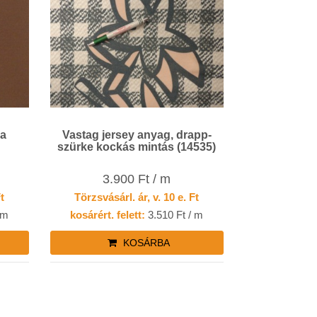
na
Vastag jersey anyag, drapp-
szürke kockás mintás (14535)
3.900 Ft / m
Ft
Törzsvásárl. ár, v. 10 e. Ft
 m
kosárért. felett:
3.510 Ft / m
KOSÁRBA