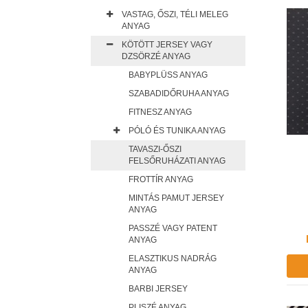
VASTAG, ŐSZI, TÉLI MELEG
ANYAG
KÖTÖTT JERSEY VAGY
DZSÖRZÉ ANYAG
BABYPLÜSS ANYAG
SZABADIDŐRUHA ANYAG
FITNESZ ANYAG
PÓLÓ ÉS TUNIKA ANYAG
TAVASZI-ŐSZI
FELSŐRUHÁZATI ANYAG
FROTTÍR ANYAG
MINTÁS PAMUT JERSEY
ANYAG
PASSZÉ VAGY PATENT
ANYAG
ELASZTIKUS NADRÁG
ANYAG
BARBI JERSEY
PLISZÉ ANYAG