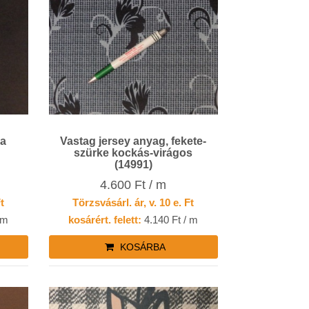
na
Vastag jersey anyag, fekete-
szürke kockás-virágos
(14991)
4.600 Ft / m
Ft
Törzsvásárl. ár, v. 10 e. Ft
 m
kosárért. felett:
4.140 Ft / m
KOSÁRBA