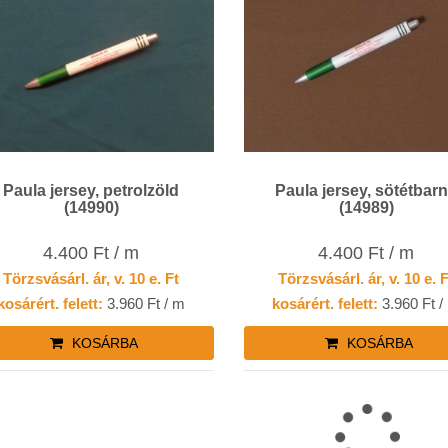
Paula jersey, petrolzöld
Paula jersey, sötétbar
(14990)
(14989)
4.400 Ft / m
4.400 Ft / m
Törzsvásárl. ár, v. 10 e. Ft
Törzsvásárl. ár, v. 10 e. 
kosárért. felett:
3.960 Ft / m
kosárért. felett:
3.960 Ft /
KOSÁRBA
KOSÁRBA