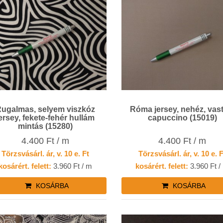
ugalmas, selyem viszkóz
Róma jersey, nehéz, vas
ersey, fekete-fehér hullám
capuccino (15019)
mintás (15280)
4.400 Ft / m
4.400 Ft / m
Törzsvásárl. ár, v. 10 e. Ft
Törzsvásárl. ár, v. 10 e. 
kosárért. felett:
3.960 Ft / m
kosárért. felett:
3.960 Ft /
KOSÁRBA
KOSÁRBA