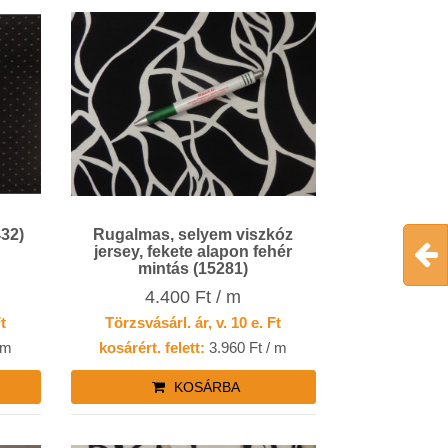
432)
Rugalmas, selyem viszkóz
jersey, fekete alapon fehér
mintás (15281)
4.400 Ft / m
Ft
Törzsvásárl. ár, v. 10 e. Ft
 m
kosárért. felett:
3.960 Ft / m
KOSÁRBA