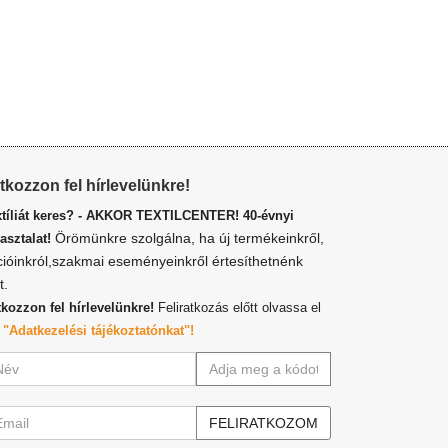
atkozzon fel hírlevelünkre!
xtíliát keres? - AKKOR TEXTILCENTER! 40-évnyi
Örömünkre szolgálna, ha új termékeinkről,
asztalat!
cióinkról,szakmai eseményeinkről értesíthetnénk
t.
tkozzon fel hírlevelünkre!
Feliratkozás előtt olvassa el
z
"Adatkezelési tájékoztatónkat"!