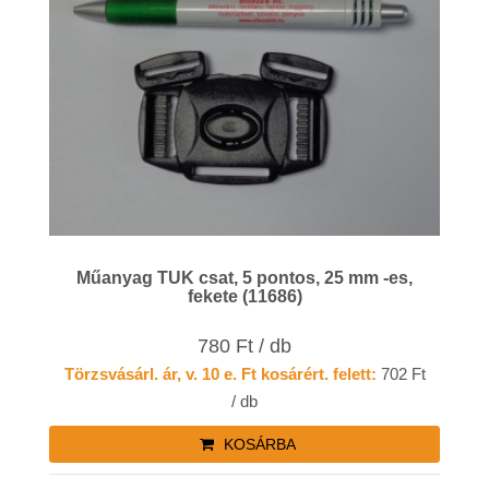
Műanyag TUK csat, 5 pontos, 25 mm -es,
fekete (11686)
780 Ft / db
Törzsvásárl. ár, v. 10 e. Ft kosárért. felett:
702 Ft
/ db
KOSÁRBA