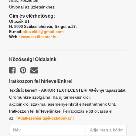
Árak, készletek
Útvonal az üzleteinkhez
Cím és elérhetőség:
Öltözék BT.
H. 8000 Székesfehérvár,
Sziget u.37.
E-mail:
oltozekbt@gmail.com
Web.:
www.textilcenter.hu
Közösségi Oldalaink
Iratkozzon fel hírlevelünkre!
Textíliát keres? - AKKOR TEXTILCENTER! 40-évnyi tapasztalat!
Örömünkre szolgálna, ha új termékeinkről,
akcióinkról,szakmai eseményeinkről értesíthetnénk Önt.
Iratkozzon fel hírlevelünkre!
Feliratkozás előtt olvassa el
az
"Adatkezelési tájékoztatónkat"!