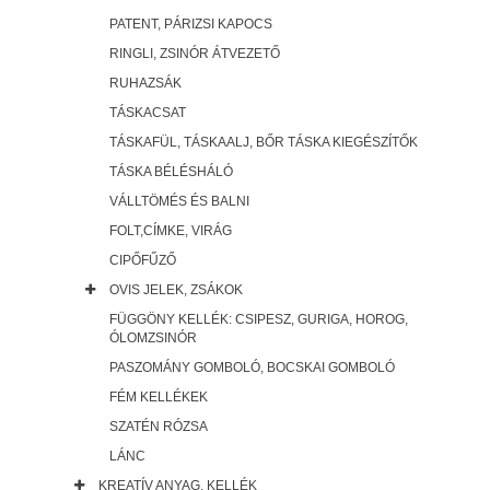
PATENT, PÁRIZSI KAPOCS
RINGLI, ZSINÓR ÁTVEZETŐ
RUHAZSÁK
TÁSKACSAT
TÁSKAFÜL, TÁSKAALJ, BŐR TÁSKA KIEGÉSZÍTŐK
TÁSKA BÉLÉSHÁLÓ
VÁLLTÖMÉS ÉS BALNI
FOLT,CÍMKE, VIRÁG
CIPŐFŰZŐ
OVIS JELEK, ZSÁKOK
FÜGGÖNY KELLÉK: CSIPESZ, GURIGA, HOROG,
ÓLOMZSINÓR
PASZOMÁNY GOMBOLÓ, BOCSKAI GOMBOLÓ
FÉM KELLÉKEK
SZATÉN RÓZSA
LÁNC
KREATÍV ANYAG, KELLÉK