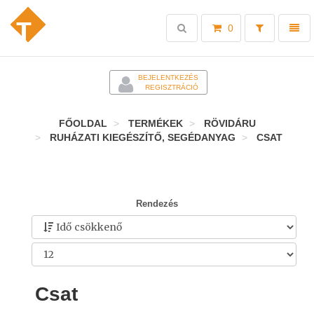
Toggle
Toggl
0
search
naviga
-
BEJELENTKEZÉS
REGISZTRÁCIÓ
FŐOLDAL
TERMÉKEK
RÖVIDÁRU
RUHÁZATI KIEGÉSZÍTŐ, SEGÉDANYAG
CSAT
Rendezés
Csat