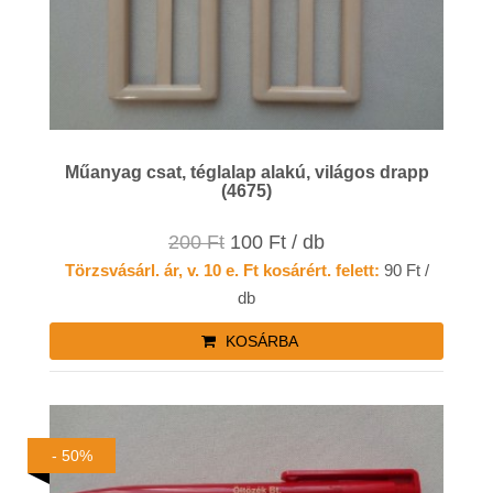
Műanyag csat, téglalap alakú, világos drapp
(4675)
200 Ft
100 Ft / db
Törzsvásárl. ár, v. 10 e. Ft kosárért. felett:
90 Ft /
db
KOSÁRBA
- 50%