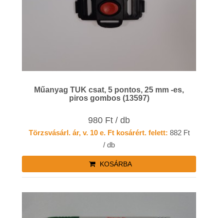
Műanyag TUK csat, 5 pontos, 25 mm -es,
piros gombos (13597)
980 Ft / db
Törzsvásárl. ár, v. 10 e. Ft kosárért. felett:
882 Ft
/ db
KOSÁRBA