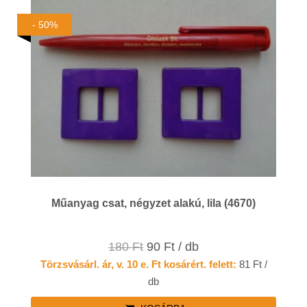
- 50%
Műanyag csat, négyzet alakú, lila (4670)
180 Ft
90 Ft / db
Törzsvásárl. ár, v. 10 e. Ft kosárért. felett:
81 Ft /
db