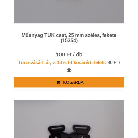
Műanyag TUK csat, 25 mm széles, fekete
(15354)
100 Ft / db
Törzsvásárl. ár, v. 10 e. Ft kosárért. felett:
90 Ft /
db
KOSÁRBA