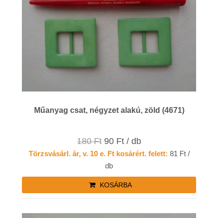
Műanyag csat, négyzet alakú, zöld (4671)
180 Ft
90 Ft / db
Törzsvásárl. ár, v. 10 e. Ft kosárért. felett:
81 Ft /
db
KOSÁRBA