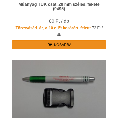
Műanyag TUK csat, 20 mm széles, fekete
(9495)
80 Ft / db
Törzsvásárl. ár, v. 10 e. Ft kosárért. felett:
72 Ft /
db
KOSÁRBA