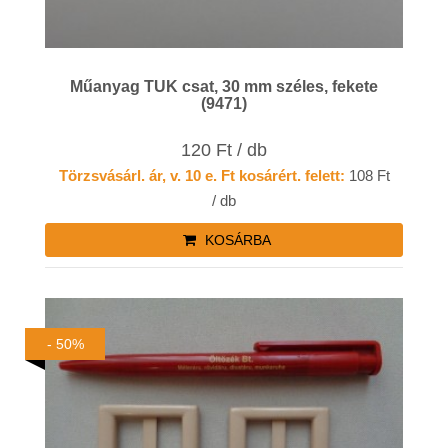
Műanyag TUK csat, 30 mm széles, fekete
(9471)
120 Ft / db
Törzsvásárl. ár, v. 10 e. Ft kosárért. felett:
108 Ft
/ db
KOSÁRBA
- 50%