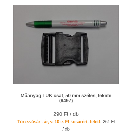
Műanyag TUK csat, 50 mm széles, fekete
(9497)
290 Ft / db
Törzsvásárl. ár, v. 10 e. Ft kosárért. felett:
261 Ft
/ db