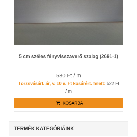
5 cm széles fényvisszaverő szalag (2691-1)
580 Ft / m
Törzsvásárl. ár, v. 10 e. Ft kosárért. felett:
522 Ft
/ m
KOSÁRBA
TERMÉK KATEGÓRIÁINK