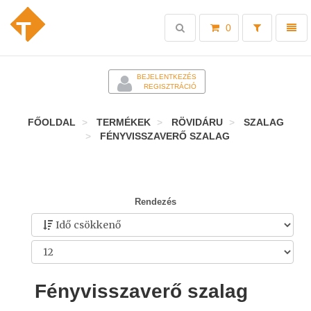
Toggle
Toggl
0
search
naviga
-
BEJELENTKEZÉS
REGISZTRÁCIÓ
FŐOLDAL
TERMÉKEK
RÖVIDÁRU
SZALAG
FÉNYVISSZAVERŐ SZALAG
Rendezés
Fényvisszaverő szalag