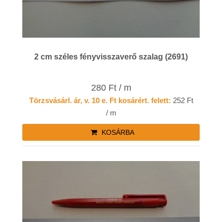
2 cm széles fényvisszaverő szalag (2691)
280 Ft / m
Törzsvásárl. ár, v. 10 e. Ft kosárért. felett:
252 Ft
/ m
KOSÁRBA