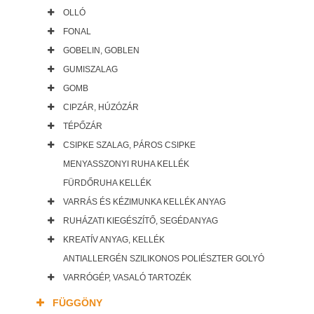
OLLÓ
FONAL
GOBELIN, GOBLEN
GUMISZALAG
GOMB
CIPZÁR, HÚZÓZÁR
TÉPŐZÁR
CSIPKE SZALAG, PÁROS CSIPKE
MENYASSZONYI RUHA KELLÉK
FÜRDŐRUHA KELLÉK
VARRÁS ÉS KÉZIMUNKA KELLÉK ANYAG
RUHÁZATI KIEGÉSZÍTŐ, SEGÉDANYAG
KREATÍV ANYAG, KELLÉK
ANTIALLERGÉN SZILIKONOS POLIÉSZTER GOLYÓ
VARRÓGÉP, VASALÓ TARTOZÉK
FÜGGÖNY