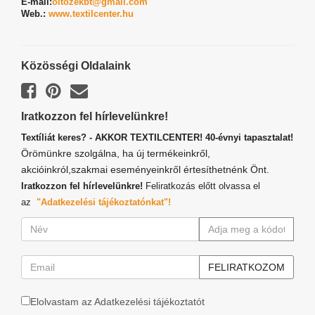
E-mail:
oltozekbt@gmail.com
Web.:
www.textilcenter.hu
Közösségi Oldalaink
Iratkozzon fel hírlevelünkre!
Textíliát keres? - AKKOR TEXTILCENTER! 40-évnyi tapasztalat!
Örömünkre szolgálna, ha új termékeinkről,
akcióinkról,szakmai eseményeinkről értesíthetnénk Önt.
Iratkozzon fel hírlevelünkre!
Feliratkozás előtt olvassa el
az
"Adatkezelési tájékoztatónkat"!
Elolvastam az Adatkezelési tájékoztatót