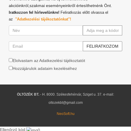
akcióinkról,szakmai eseményeinkről értesíthetnénk Önt.
Iratkozzon fel hírlevelünkre!
Feliratkozás előtt olvassa el
az
"Adatkezelési tájékoztatónkat"!
Elolvastam az Adatkezelési tájékoztatót
Hozzájárulok adataim kezeléséhez
ÖLTÖZÉK BT.
- H. 8000. Székesfehérvár, Sziget u. 37. e-mail:
oltozekbt@gmail.com
NeoSoft.hu
Ellenőrző kód: