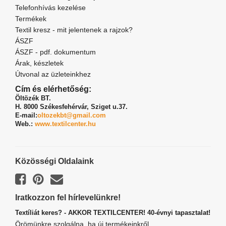
Telefonhívás kezelése
Termékek
Textil kresz - mit jelentenek a rajzok?
ÁSZF
ÁSZF - pdf. dokumentum
Árak, készletek
Útvonal az üzleteinkhez
Cím és elérhetőség:
Öltözék BT.
H. 8000 Székesfehérvár,
Sziget u.37.
E-mail:
oltozekbt@gmail.com
Web.:
www.textilcenter.hu
Közösségi Oldalaink
Iratkozzon fel hírlevelünkre!
Textíliát keres? - AKKOR TEXTILCENTER! 40-évnyi tapasztalat!
Örömünkre szolgálna, ha új termékeinkről,