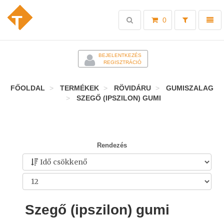
Toggle
Toggl
0
search
naviga
-
BEJELENTKEZÉS
REGISZTRÁCIÓ
FŐOLDAL
TERMÉKEK
RÖVIDÁRU
GUMISZALAG
SZEGŐ (IPSZILON) GUMI
Rendezés
Szegő (ipszilon) gumi