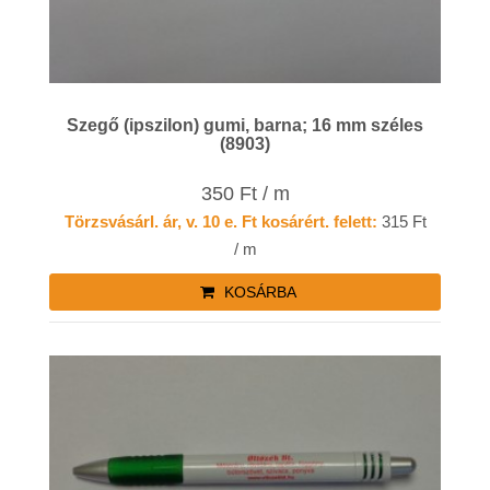
Szegő (ipszilon) gumi, barna; 16 mm széles
(8903)
350 Ft / m
Törzsvásárl. ár, v. 10 e. Ft kosárért. felett:
315 Ft
/ m
KOSÁRBA