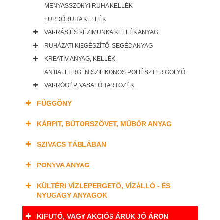
MENYASSZONYI RUHA KELLÉK
FÜRDŐRUHA KELLÉK
VARRÁS ÉS KÉZIMUNKA KELLÉK ANYAG
RUHÁZATI KIEGÉSZÍTŐ, SEGÉDANYAG
KREATÍV ANYAG, KELLÉK
ANTIALLERGÉN SZILIKONOS POLIÉSZTER GOLYÓ
VARRÓGÉP, VASALÓ TARTOZÉK
FÜGGÖNY
KÁRPIT, BÚTORSZÖVET, MŰBŐR ANYAG
SZIVACS TÁBLÁBAN
PONYVA ANYAG
KÜLTÉRI VÍZLEPERGETŐ, VÍZÁLLÓ - ÉS
NYUGÁGY ANYAGOK
KIFUTÓ, VAGY AKCIÓS ÁRUK JÓ ÁRON