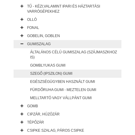
TŰ - KÉZI,VALAMINT IPARI ÉS HÁZTARTÁSI
VARRÓGÉPEKHEZ
OLLÓ
FONAL
GOBELIN, GOBLEN
GUMISZALAG
ÁLTALÁNOS CÉLÚ GUMISZALAG (SZÁJMASZKHOZ
IS)
GOMBLYUKAS GUMI
SZEGŐ (IPSZILON) GUMI
EGÉSZSÉGÜGYBEN HASZNÁLT GUMI
FÜRDŐRUHA GUMI - MEZTELEN GUMI
MELLTARTÓ VAGY VÁLLPÁNT GUMI
GOMB
CIPZÁR, HÚZÓZÁR
TÉPŐZÁR
CSIPKE SZALAG, PÁROS CSIPKE