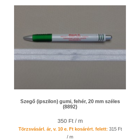
Szegő (ipszilon) gumi, fehér, 20 mm széles
(8892)
350 Ft / m
Törzsvásárl. ár, v. 10 e. Ft kosárért. felett:
315 Ft
/ m