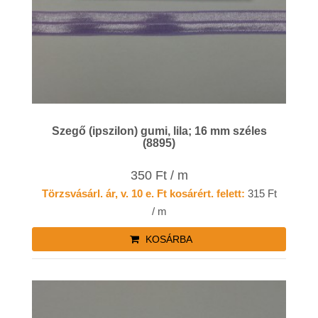
Szegő (ipszilon) gumi, lila; 16 mm széles
(8895)
350 Ft / m
Törzsvásárl. ár, v. 10 e. Ft kosárért. felett:
315 Ft
/ m
KOSÁRBA