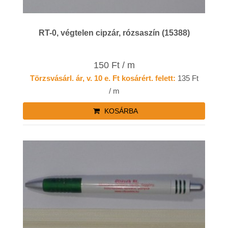
RT-0, végtelen cipzár, rózsaszín (15388)
150 Ft / m
Törzsvásárl. ár, v. 10 e. Ft kosárért. felett:
135 Ft
/ m
KOSÁRBA