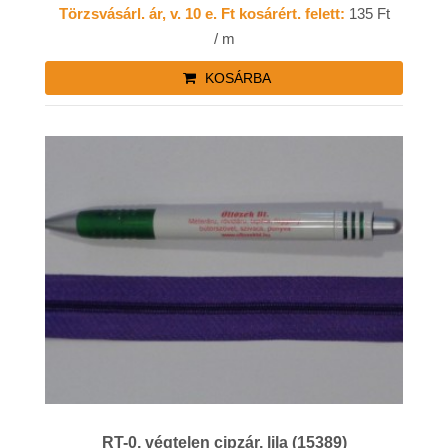
Törzsvásárl. ár, v. 10 e. Ft kosárért. felett:
135 Ft
/ m
KOSÁRBA
RT-0, végtelen cipzár, lila (15389)