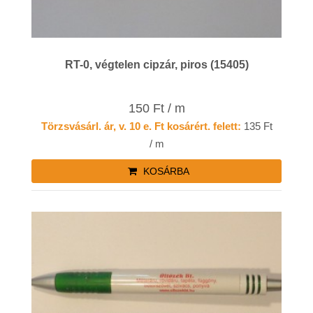
RT-0, végtelen cipzár, piros (15405)
150 Ft / m
Törzsvásárl. ár, v. 10 e. Ft kosárért. felett:
135 Ft
/ m
KOSÁRBA