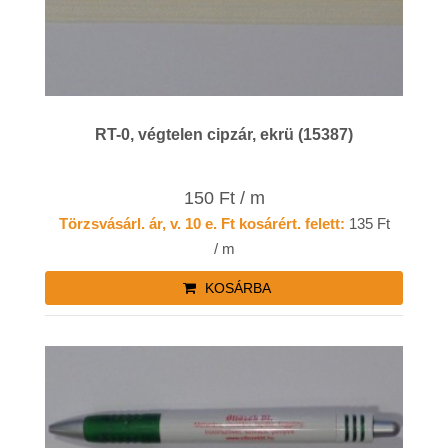
RT-0, végtelen cipzár, ekrü (15387)
150 Ft / m
Törzsvásárl. ár, v. 10 e. Ft kosárért. felett:
135 Ft
/ m
KOSÁRBA