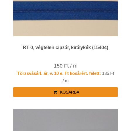
RT-0, végtelen cipzár, királykék (15404)
150 Ft / m
Törzsvásárl. ár, v. 10 e. Ft kosárért. felett:
135 Ft
/ m
KOSÁRBA