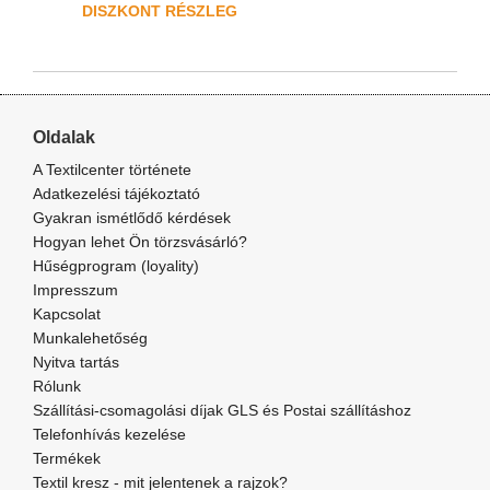
DISZKONT RÉSZLEG
Oldalak
A Textilcenter története
Adatkezelési tájékoztató
Gyakran ismétlődő kérdések
Hogyan lehet Ön törzsvásárló?
Hűségprogram (loyality)
Impresszum
Kapcsolat
Munkalehetőség
Nyitva tartás
Rólunk
Szállítási-csomagolási díjak GLS és Postai szállításhoz
Telefonhívás kezelése
Termékek
Textil kresz - mit jelentenek a rajzok?