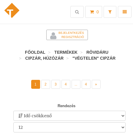
Toggle
Toggl
0
search
naviga
-
BEJELENTKEZÉS
REGISZTRÁCIÓ
FŐOLDAL
TERMÉKEK
RÖVIDÁRU
CIPZÁR, HÚZÓZÁR
"VÉGTELEN" CIPZÁR
1
2
3
4
...
4
»
Rendezés