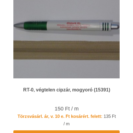
RT-0, végtelen cipzár, mogyoró (15391)
150 Ft / m
Törzsvásárl. ár, v. 10 e. Ft kosárért. felett:
135 Ft
/ m