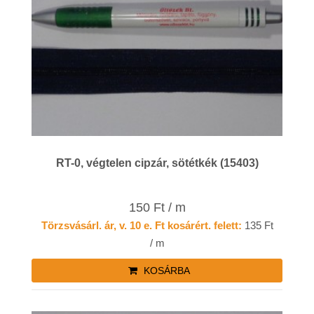
RT-0, végtelen cipzár, sötétkék (15403)
150 Ft / m
Törzsvásárl. ár, v. 10 e. Ft kosárért. felett:
135 Ft
/ m
KOSÁRBA