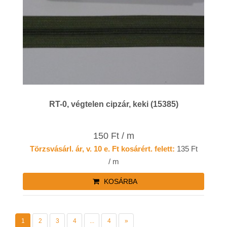
RT-0, végtelen cipzár, keki (15385)
150 Ft / m
Törzsvásárl. ár, v. 10 e. Ft kosárért. felett:
135 Ft
/ m
KOSÁRBA
1
2
3
4
...
4
»