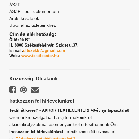
ÁSZF
ÁSZF - pdf. dokumentum
Árak, készletek
Útvonal az üzleteinkhez
Cím és elérhetőség:
Öltözék BT.
H. 8000 Székesfehérvár,
Sziget u.37.
E-mail:
oltozekbt@gmail.com
Web.:
www.textilcenter.hu
Közösségi Oldalaink
Iratkozzon fel hírlevelünkre!
Textíliát keres? - AKKOR TEXTILCENTER! 40-évnyi tapasztalat!
Örömünkre szolgálna, ha új termékeinkről,
akcióinkról,szakmai eseményeinkről értesíthetnénk Önt.
Iratkozzon fel hírlevelünkre!
Feliratkozás előtt olvassa el
az
"Adatkezelési tájékoztatónkat"!