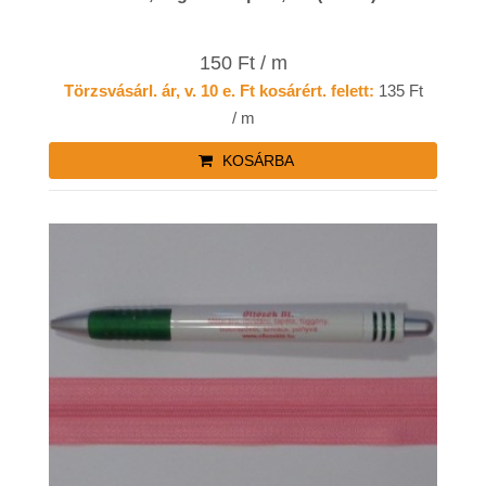
150 Ft / m
Törzsvásárl. ár, v. 10 e. Ft kosárért. felett:
135 Ft
/ m
KOSÁRBA