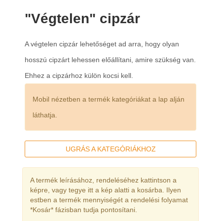
"Végtelen" cipzár
A végtelen cipzár lehetőséget ad arra, hogy olyan
hosszú cipzárt lehessen előállítani, amire szükség van.
Ehhez a cipzárhoz külön kocsi kell.
Mobil nézetben a termék kategóriákat a lap alján
láthatja.
UGRÁS A KATEGÓRIÁKHOZ
A termék leírásához, rendeléséhez kattintson a
képre, vagy tegye itt a kép alatti a kosárba. Ilyen
estben a termék mennyiségét a rendelési folyamat
*Kosár* fázisban tudja pontosítani.