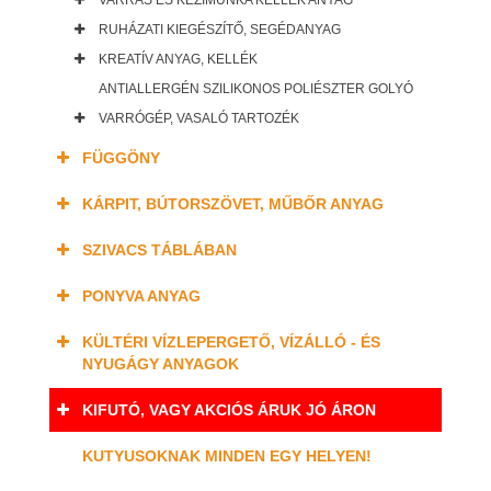
VARRÁS ÉS KÉZIMUNKA KELLÉK ANYAG
RUHÁZATI KIEGÉSZÍTŐ, SEGÉDANYAG
KREATÍV ANYAG, KELLÉK
ANTIALLERGÉN SZILIKONOS POLIÉSZTER GOLYÓ
VARRÓGÉP, VASALÓ TARTOZÉK
FÜGGÖNY
KÁRPIT, BÚTORSZÖVET, MŰBŐR ANYAG
SZIVACS TÁBLÁBAN
PONYVA ANYAG
KÜLTÉRI VÍZLEPERGETŐ, VÍZÁLLÓ - ÉS
NYUGÁGY ANYAGOK
KIFUTÓ, VAGY AKCIÓS ÁRUK JÓ ÁRON
KUTYUSOKNAK MINDEN EGY HELYEN!